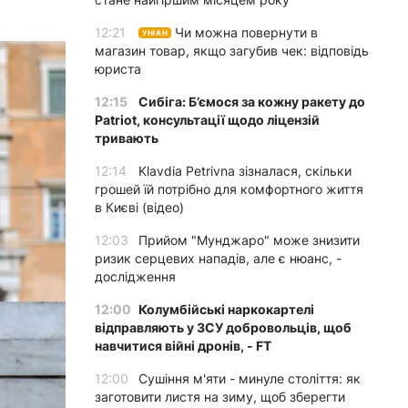
12:21
Чи можна повернути в
УНІАН
магазин товар, якщо загубив чек: відповідь
юриста
12:15
Сибіга: Б’ємося за кожну ракету до
Patriot, консультації щодо ліцензій
тривають
12:14
Klavdia Petrivna зізналася, скільки
грошей їй потрібно для комфортного життя
в Києві (відео)
12:03
Прийом "Мунджаро" може знизити
ризик серцевих нападів, але є нюанс, -
дослідження
12:00
Колумбійські наркокартелі
відправляють у ЗСУ добровольців, щоб
навчитися війні дронів, - FT
12:00
Сушіння м'яти - минуле століття: як
заготовити листя на зиму, щоб зберегти