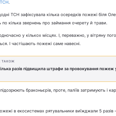
ТСН
.
одні ТСН зафіксувала кілька осередків пожежі біля Оле
 по кілька звернень про займання очерету й трави.
дночасно у кількох місцях. І, переважно, у вітряну пог
я. І частішають пожежі саме навесні.
Е ТАКОЖ
кілька разів підвищила штрафи за провокування пожеж у
 підозрюють браконьєрів, проте, паліїв затримують і ка
ожежі в екосистемах рятувальники виїжджали 5 разів –