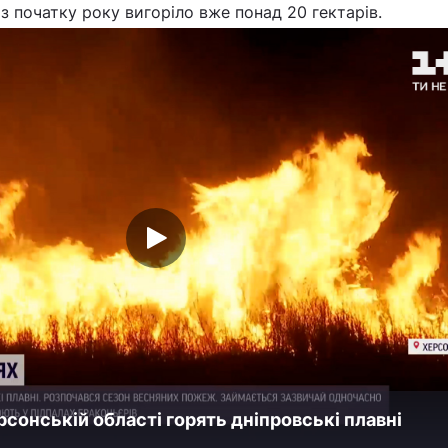
 з початку року вигоріло вже понад 20 гектарів.
рсонській області горять дніпровські плавні