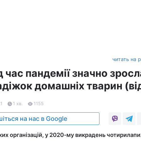
читать на 
ід час пандемії значно зросл
адіжок домашніх тварин (ві
21
1 хв.
1155
іться на нас в Google
их організацій, у 2020-му викрадень чотирилапи