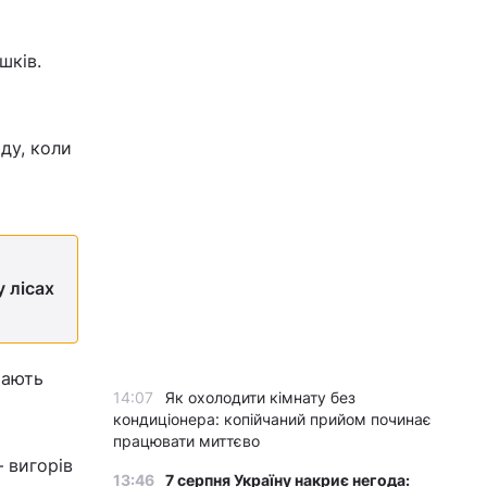
шків.
оду, коли
 лісах
рають
14:07
Як охолодити кімнату без
кондиціонера: копійчаний прийом починає
працювати миттєво
 вигорів
13:46
7 серпня Україну накриє негода: