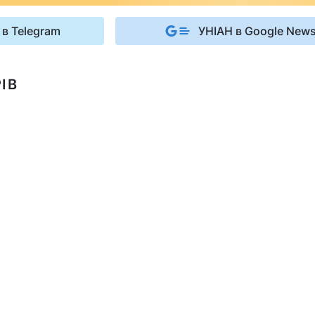
 в Telegram
УНІАН в Google New
ІВ