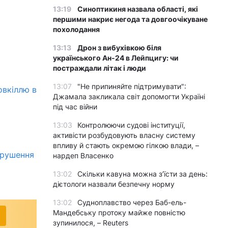
13:19
Синоптикиня назвала області, які
першими накриє негода та довгоочікуване
похолодання
13:13
Дрон з вибухівкою біля
українського Ан-24 в Лейпцигу: чи
постраждали літак і люди
13:07
"Не припиняйте підтримувати":
овкіллю в
Джамала закликала світ допомогти Україні
під час війни
13:03
Контролюючи судові інституції,
активісти розбудовують власну систему
впливу й стають окремою гілкою влади, –
орушення
нардеп Власенко
13:02
Скільки кавуна можна з’їсти за день:
дієтологи назвали безпечну норму
13:02
Судноплавство через Баб-ель-
Мандебську протоку майже повністю
зупинилося, – Reuters