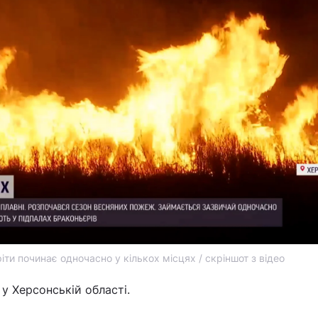
іти починає одночасно у кількох місцях / скріншот з відео
 у Херсонській області.