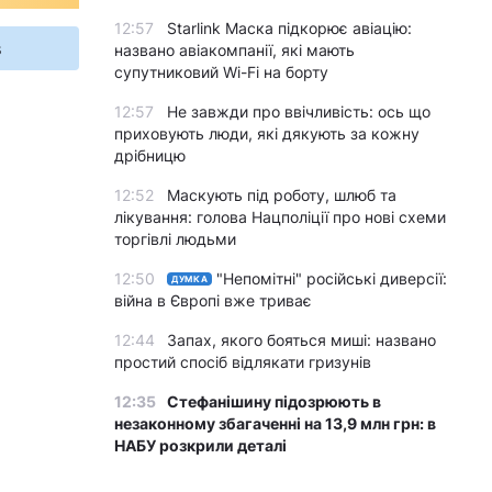
12:57
Starlink Маска підкорює авіацію:
s
названо авіакомпанії, які мають
супутниковий Wi-Fi на борту
12:57
Не завжди про ввічливість: ось що
приховують люди, які дякують за кожну
дрібницю
12:52
Маскують під роботу, шлюб та
лікування: голова Нацполіції про нові схеми
торгівлі людьми
12:50
"Непомітні" російські диверсії:
ДУМКА
війна в Європі вже триває
12:44
Запах, якого бояться миші: названо
простий спосіб відлякати гризунів
12:35
Стефанішину підозрюють в
незаконному збагаченні на 13,9 млн грн: в
НАБУ розкрили деталі