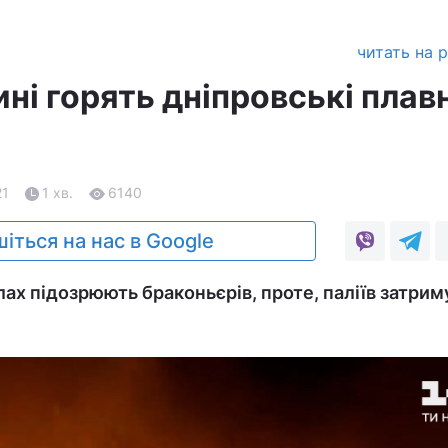
читать на 
і горять дніпровські плавн
21
1 хв.
6140
іться на нас в Google
лах підозрюють браконьєрів, проте, паліїв затрим