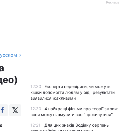
Реклама
русском
а
део)
12:30
Експерти перевірили, чи можуть
кішки допомогти людям у біді: результати
виявилися жахливими
12:30
4 найкращі фільми про теорії змови:
вони можуть змусити вас "прокинутися"
х
12:21
Для цих знаків Зодіаку серпень
стане найгіршим місяцем року