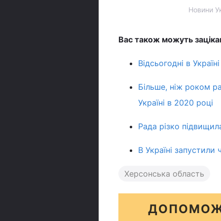
Новини Ук
Вас також можуть заціка
Відсьогодні в Україн
Більше, ніж роком ра
Україні в 2020 році
Рада різко підвищил
В Україні запустили
Херсонська область
ДОПОМОЖ