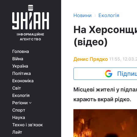
›
Новини
Екологія
На Херсонщин
ІНФОРМАЦІЙНЕ
(відео)
АГЕНТСТВО
Головна
Денис Прядко
Війна
11:55, 12.03.
Україна
Підпиш
Політика
Економіка
Світ
Місцеві жителі у підпа
Екологія
карають вкрай рідко.
Регіони
Спорт
Наука
Техно і зв'язок
Лайт