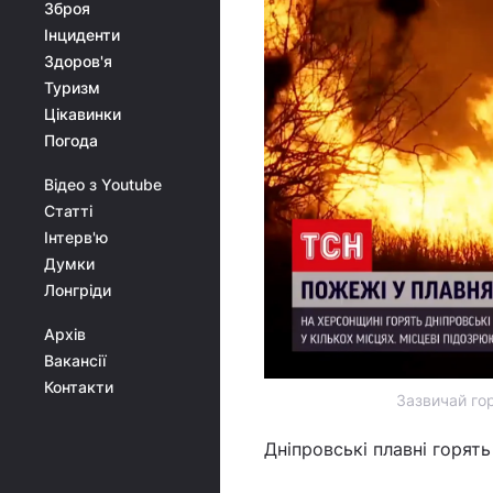
Зброя
Інциденти
Здоров'я
Туризм
Цікавинки
Погода
Відео з Youtube
Статті
Інтерв'ю
Думки
Лонгріди
Архів
Вакансії
Контакти
Зазвичай гор
Дніпровські плавні горять