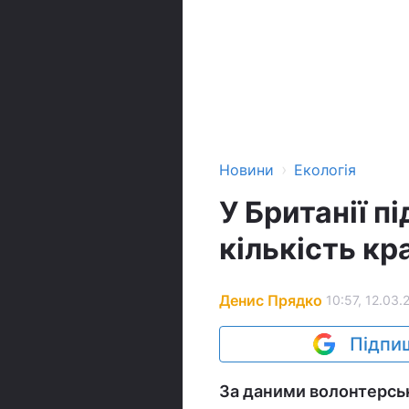
›
Новини
Екологія
У Британії п
кількість кр
Денис Прядко
10:57, 12.03.
Підпиш
За даними волонтерськ