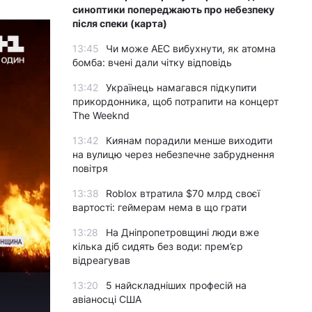
синоптики попереджають про небезпеку
після спеки (карта)
13:45
Чи може АЕС вибухнути, як атомна
бомба: вчені дали чітку відповідь
13:42
Українець намагався підкупити
прикордонника, щоб потрапити на концерт
The Weeknd
13:42
Киянам порадили менше виходити
на вулицю через небезпечне забруднення
повітря
13:38
Roblox втратила $70 млрд своєї
вартості: геймерам нема в що грати
13:28
На Дніпропетровщині люди вже
кілька діб сидять без води: прем’єр
відреагував
13:20
5 найскладніших професій на
авіаносці США