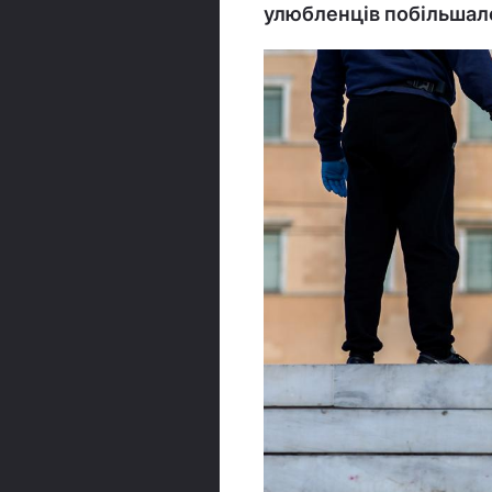
улюбленців побільшал