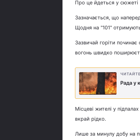
Про це йдеться у сюжеті
Зазначається, що наперед
Щодня на "101" отримують
Зазвичай горіти починає о
вогонь швидко поширюєтьс
ЧИТАЙТ
Рада у 
Місцеві жителі у підпалах
вкрай рідко.
Лише за минулу добу на п