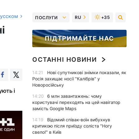
русском
RU
+35
ПОСЛУГИ
і
ПІДТРИМАЙТЕ НАС
ОСТАННІ НОВИНИ
14:21
Нові супутникові знімки показали, як
Росія захищає носії "Калібрів" у
Новоросійську
ують і
14:20
6 млн завантажень: чому
користувачі переходять на цей навігатор
замість Google Maps
14:19
Відомий співак-воїн вибухнув
критикою після приїзду соліста "Ногу
свело!" в Київ