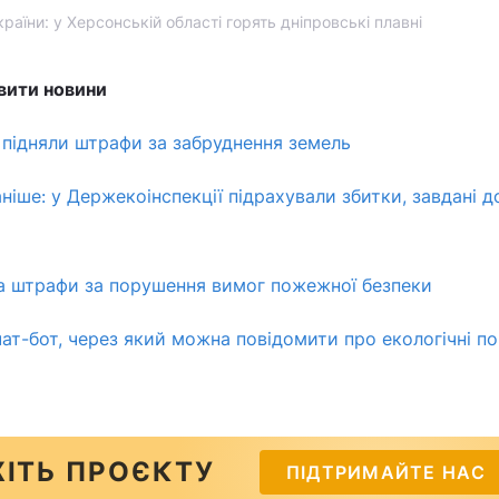
раїни: у Херсонській області горять дніпровські плавні
вити новини
і підняли штрафи за забруднення земель
ніше: у Держекоінспекції підрахували збитки, завдані д
а штрафи за порушення вимог пожежної безпеки
 чат-бот, через який можна повідомити про екологічні п
ІТЬ ПРОЄКТУ
ПІДТРИМАЙТЕ НАС