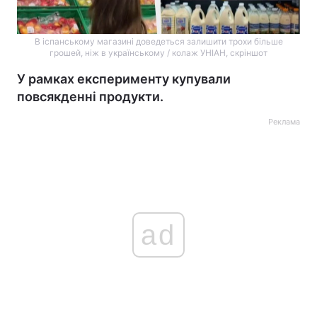
В іспанському магазині доведеться залишити трохи більше
грошей, ніж в українському / колаж УНІАН, скріншот
У рамках експерименту купували
повсякденні продукти.
Реклама
ad