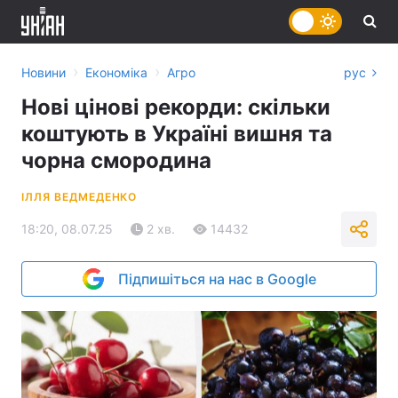
›
›
Новини
Економіка
Агро
рус
Нові цінові рекорди: скільки
коштують в Україні вишня та
чорна смородина
ІЛЛЯ ВЕДМЕДЕНКО
18:20, 08.07.25
2 хв.
14432
Підпишіться на нас в Google