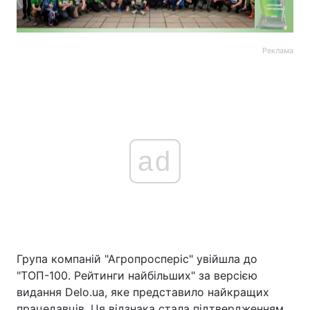
Реклама
ad
Група компаній "Агропросперіс" увійшла до
"ТОП-100. Рейтинги найбільших" за версією
видання Delo.ua, яке представило найкращих
працедавців. Ця відзнака стала підтвердженням