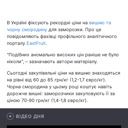
В Україні фіксують рекордні ціни на
вишню та
Головна
Війна
чорну смородину
для заморозки. Про це
повідомляють фахівці профільного аналітичного
Україна
Політика
порталу
EastFruit
.
Економіка
Світ
"‎Подібних аномально високих цін раніше не було
ніколи"‎, – зазначають автори матеріалу.
Спорт
Наука
Сьогодні закупівельні ціни на вишню знаходяться
Техно і зв'язок
Лайт
на рівні від 60 до 85 грн/кг (1,2-1,7 євро/кг).
Чорна смородина у цьому році коштує навіть
Зброя
Інциденти
дорожче вишні: заморозчики закуповують її за
ціною 70-90 грн/кг (1,4-1,8 євро/кг).
Здоров'я
Туризм
Цікавинки
Погода
ВІДЕО ДНЯ
Екологія
Регіони