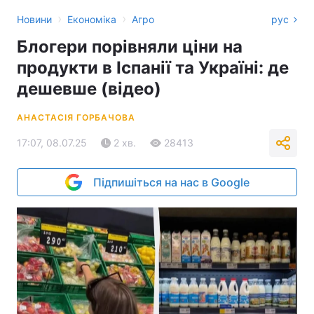
›
›
Новини
Економіка
Агро
рус
Блогери порівняли ціни на
продукти в Іспанії та Україні: де
дешевше (відео)
АНАСТАСІЯ ГОРБАЧОВА
17:07, 08.07.25
2 хв.
28413
Підпишіться на нас в Google