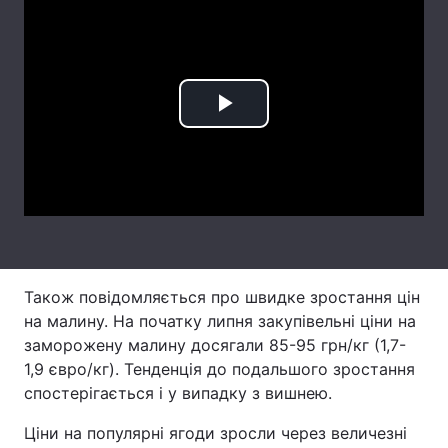
Лонгріди
Відео з Youtube
Статті
Play
Інтерв'ю
Думки
Video
Архів
Вакансії
Контакти
Послуги
Також повідомляється про швидке зростання цін
на малину. На початку липня закупівельні ціни на
заморожену малину досягали 85-95 грн/кг (1,7-
1,9 євро/кг). Тенденція до подальшого зростання
спостерігається і у випадку з вишнею.
Ціни на популярні ягоди зросли через величезні