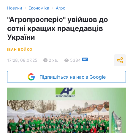
›
›
Новини
Економіка
Агро
"Агропросперіс" увійшов до
сотні кращих працедавців
України
ІВАН БОЙКО
17:28, 08.07.25
2 хв.
5384
НК
Підпишіться на нас в Google