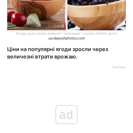
Ягоди цього року вийшли "золотими" / колаж УНІАН, фото
ua.depositphotos.com
Ціни на популярні ягоди зросли через
величезні втрати врожаю.
Реклама
ad