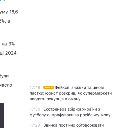
уму 16,6
2%, а
о на 3%
ці 2024
були
 масло
17:48
Фейкові знижки та цінові
УНІАН
пастки: юрист розкрив, як супермаркети
вводять покупців в оману
17:39
Екстренера збірної України з
футболу оштрафували за російську мову
17:29
Звичка постійно обговорювати