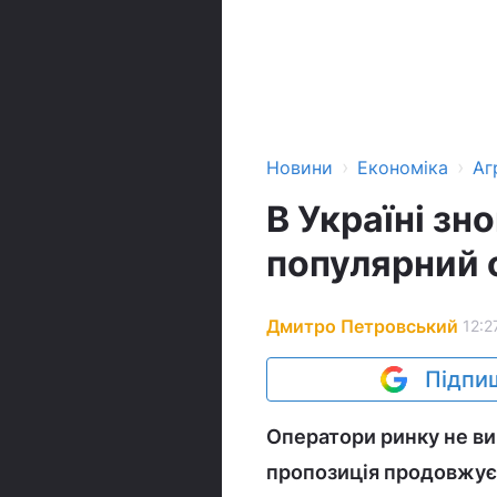
›
›
Новини
Економіка
Аг
В Україні зн
популярний 
Дмитро Петровський
12:2
Підпиш
Оператори ринку не ви
пропозиція продовжує