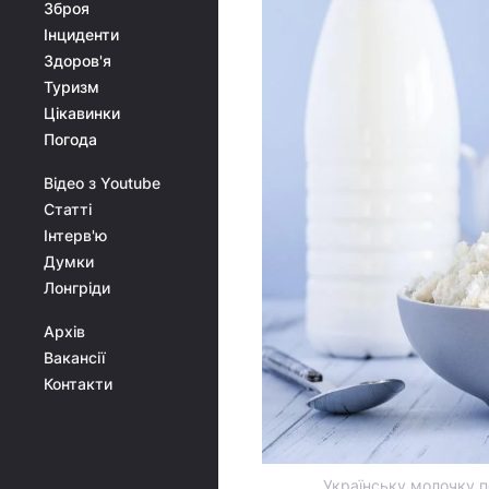
Зброя
Інциденти
Здоров'я
Туризм
Цікавинки
Погода
Відео з Youtube
Статті
Інтерв'ю
Думки
Лонгріди
Архів
Вакансії
Контакти
Українську молочку п