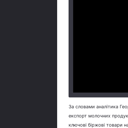
За словами аналітика Геор
експорт молочних продукт
ключові біржові товари н