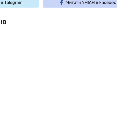
 в Telegram
Читати УНІАН в Faceboo
ІВ