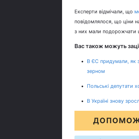
Експерти відмічали, що
м
повідомлялося, що ціни н
з них мали подорожчати 
Вас також можуть заці
В ЄС придумали, як 
зерном
Польські депутати х
В Україні знову зро
ДОПОМОЖ