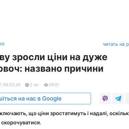
ро
читать на 
ову зросли ціни на дуже
овоч: названо причини
7, 06.03.24
2 хв.
6931
іться на нас в Google
ключають, що ціни зростатимуть і надалі, оскіль
 скорочуватися.