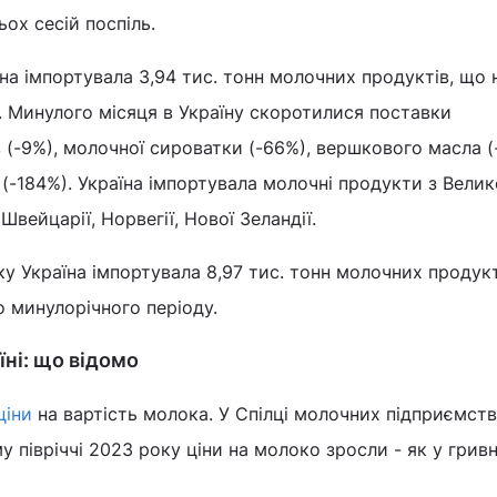
ьох сесій поспіль.
їна імпортувала 3,94 тис. тонн молочних продуктів, що
. Минулого місяця в Україну скоротилися поставки
(-9%), молочної сироватки (-66%), вершкового масла (
 (-184%). Україна імпортувала молочні продукти з Велик
 Швейцарії, Норвегії, Нової Зеландії.
ку Україна імпортувала 8,97 тис. тонн молочних продукт
о минулорічного періоду.
їні: що відомо
ціни
на вартість молока. У Спілці молочних підприємств
 півріччі 2023 року ціни на молоко зросли - як у гривні,