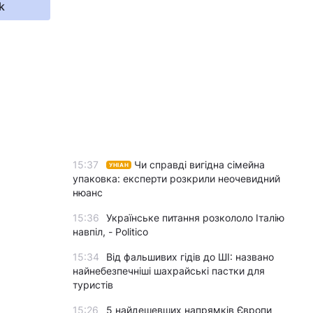
k
15:37
Чи справді вигідна сімейна
УНІАН
упаковка: експерти розкрили неочевидний
нюанс
15:36
Українське питання розкололо Італію
навпіл, - Politico
15:34
Від фальшивих гідів до ШІ: названо
найнебезпечніші шахрайські пастки для
туристів
15:26
5 найдешевших напрямків Європи