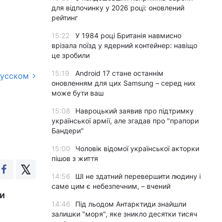
для відпочинку у 2026 році: оновлений
рейтинг
15:22
У 1984 році Британія навмисно
врізала поїзд у ядерний контейнер: навіщо
це зробили
15:19
Android 17 стане останнім
русском
оновленням для цих Samsung – серед них
може бути ваш
15:08
Навроцький заявив про підтримку
української армії, але згадав про "прапори
Бандери"
15:00
Чоловік відомої української акторки
пішов з життя
14:56
ШІ не здатний перевершити людину і
саме цим є небезпечним, – вчений
ки
14:46
Під льодом Антарктиди знайшли
залишки "моря", яке зникло десятки тисяч