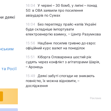
16:04
У червні – 30 бомб, у липні – понад
50: в ОВА заявили про посилення
авіаударів по Сумах
ни деякі
16:04
Без перегляду прайс-кепів Україні
буде складніше імпортувати
електроенергію взимку, – Центр Разумкова
15:56
Нацбанк посилив гривню до євро:
офіційний курс валют на понеділок
їнським
15:51
Кіборга Оловаренка шостий рік
судять через конфлікт з агітаторами Шарія,
– Аронець
та Росії
15:49
Деякі забуті спогади не зникають
повністю, їх можна відновити, –
дослідження
Реклама