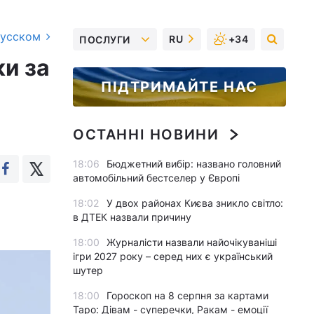
русском
RU
+34
ПОСЛУГИ
ки за
ПІДТРИМАЙТЕ НАС
ОСТАННІ НОВИНИ
18:06
Бюджетний вибір: названо головний
автомобільний бестселер у Європі
18:02
У двох районах Києва зникло світло:
в ДТЕК назвали причину
18:00
Журналісти назвали найочікуваніші
ігри 2027 року – серед них є український
шутер
18:00
Гороскоп на 8 серпня за картами
Таро: Дівам - суперечки, Ракам - емоції