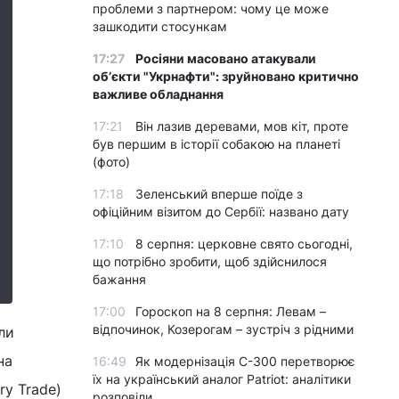
проблеми з партнером: чому це може
зашкодити стосункам
17:27
Росіяни масовано атакували
обʼєкти "Укрнафти": зруйновано критично
важливе обладнання
17:21
Він лазив деревами, мов кіт, проте
був першим в історії собакою на планеті
(фото)
17:18
Зеленський вперше поїде з
офіційним візитом до Сербії: названо дату
17:10
8 серпня: церковне свято сьогодні,
що потрібно зробити, щоб здійснилося
бажання
17:00
Гороскоп на 8 серпня: Левам –
відпочинок, Козерогам – зустріч з рідними
ли
на
16:49
Як модернізація С-300 перетворює
їх на український аналог Patriot: аналітики
ry Trade)
розповіли