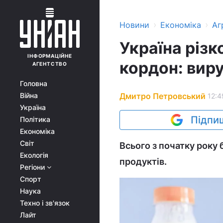
›
›
Новини
Економіка
Аг
Україна різк
ІНФОРМАЦІЙНЕ
кордон: виру
АГЕНТСТВО
Головна
Дмитро Петровський
Війна
12:4
Україна
Підпиш
Політика
Економіка
Світ
Всього з початку року
Екологія
продуктів.
Регіони
Спорт
Наука
Техно і зв'язок
Лайт