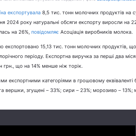
їна експортувала
8,5 тис. тонн молочних продуктів на с
чня 2024 року натуральні обсяги експорту виросли на 2
лась на 26%,
повідомляє
Асоціація виробників молока.
ло експортовано 15,13 тис. тонн молочних продуктів, щ
лорічного періоду. Експортна виручка за перші два міся
 грн., що на 14% менше ніж торік.
ими експортними категоріями в грошовому еквіваленті 
та вершки, згущені – 33%; сири – 23%; морозиво – 13%;