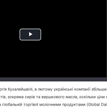
Play
Video
гія Кухалейшвілі, в лютому українські компанії збільши
ів, зокрема сирів та вершкового масла, оскільки ціни 
а глобальній торгівлі молочними продуктами (Global Dai