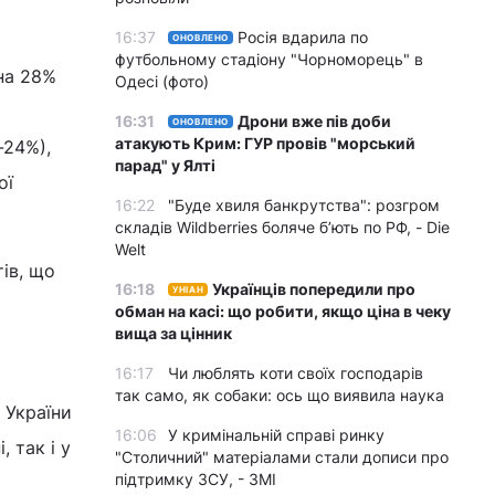
16:37
Росія вдарила по
ОНОВЛЕНО
футбольному стадіону "Чорноморець" в
 на 28%
Одесі (фото)
16:31
Дрони вже пів доби
ОНОВЛЕНО
атакують Крим: ГУР провів "морський
-24%),
парад" у Ялті
ої
16:22
"Буде хвиля банкрутства": розгром
складів Wildberries боляче бʼють по РФ, - Die
Welt
ів, що
16:18
Українців попередили про
УНІАН
обман на касі: що робити, якщо ціна в чеку
вища за цінник
16:17
Чи люблять коти своїх господарів
так само, як собаки: ось що виявила наука
 України
16:06
У кримінальній справі ринку
 так і у
"Столичний" матеріалами стали дописи про
підтримку ЗСУ, - ЗМІ