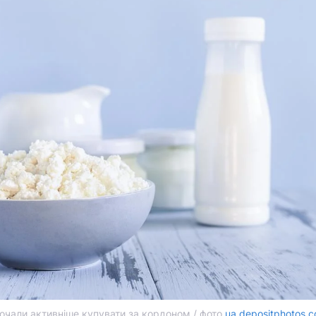
очали активніше купувати за кордоном / фото
ua.depositphotos.