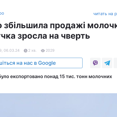
ро
читать на 
о збільшила продажі молоч
чка зросла на чверть
9, 06.03.24
2 хв.
2029
іться на нас в Google
 було експортовано понад 15 тис. тонн молочних