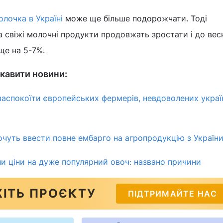
олочка в Україні
може ще більше подорожчати. Тоді
а свіжі молочні продукти продовжать зростати і до вес
ще на 5-7%.
кавити новини:
заспокоїти європейських фермерів, невдоволених укра
очуть ввести повне ембарго на агропродукцію з України 
сли ціни на дуже популярний овоч: названо причини
ІТЬ ПРОЄКТУ
ПІДТРИМАЙТЕ НАС