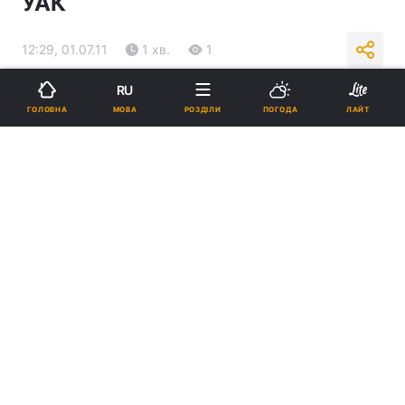
УАК
12:29, 01.07.11
1 хв.
1
RU
Підпишіться на нас в Google
МОВА
ГОЛОВНА
РОЗДІЛИ
ПОГОДА
ЛАЙТ
Реклама
ad