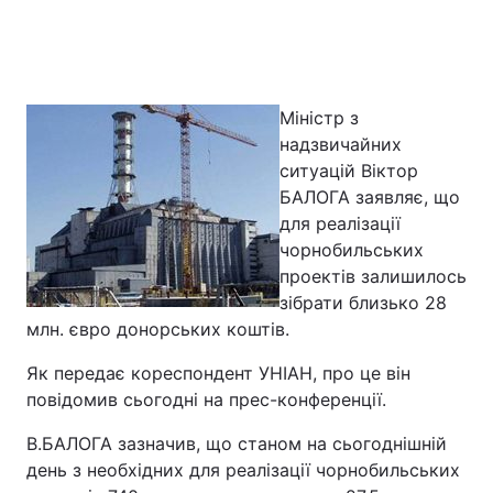
Головна
Війна
Міністр з
Україна
Політика
надзвичайних
ситуацій Віктор
Економіка
Світ
БАЛОГА заявляє, що
для реалізації
Спорт
Наука
чорнобильських
проектів залишилось
Техно і зв'язок
Лайт
зібрати близько 28
млн. євро донорських коштів.
Зброя
Інциденти
Як передає кореспондент УНІАН, про це він
Здоров'я
Туризм
повідомив сьогодні на прес-конференції.
Цікавинки
Погода
В.БАЛОГА зазначив, що станом на сьогоднішній
день з необхідних для реалізації чорнобильських
Екологія
Регіони