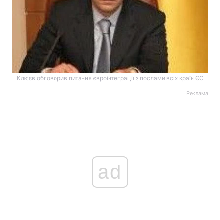
Клюєв обговорив питання євроінтеграції з послами всіх країн ЄС
Реклама
ad