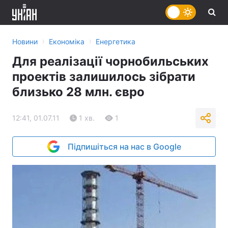
›
›
Новини
Економіка
Енергетика
Для реалізації чорнобильських
проектів залишилось зібрати
близько 28 млн. євро
12:41, 01.07.11
1 хв.
1
Підпишіться на нас в Google