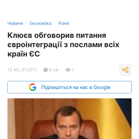
›
›
Новини
Економіка
Різне
Клюєв обговорив питання
євроінтеграції з послами всіх
країн ЄС
12:40, 01.07.11
0 хв.
1
Підпишіться на нас в Google