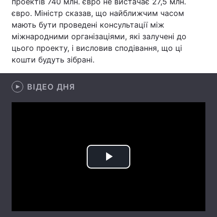
проектів 740 млн. євро не вистачає 27,5 млн.
євро. Міністр сказав, що найближчим часом
Лонгріди
мають бути проведені консультації між
міжнародними організаціями, які залучені до
Відео з Youtube
Статті
цього проекту, і висловив сподівання, що ці
кошти будуть зібрані.
Інтерв'ю
Думки
ВІДЕО ДНЯ
Архів
Вакансії
Контакти
Послуги
Play
Video