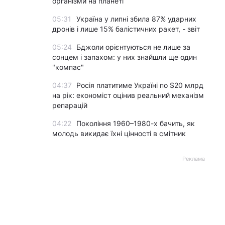
організми на планеті
05:31
Україна у липні збила 87% ударних
дронів і лише 15% балістичних ракет, - звіт
05:24
Бджоли орієнтуються не лише за
сонцем і запахом: у них знайшли ще один
"компас"
04:37
Росія платитиме Україні по $20 млрд
на рік: економіст оцінив реальний механізм
репарацій
04:22
Покоління 1960–1980-х бачить, як
молодь викидає їхні цінності в смітник
Реклама