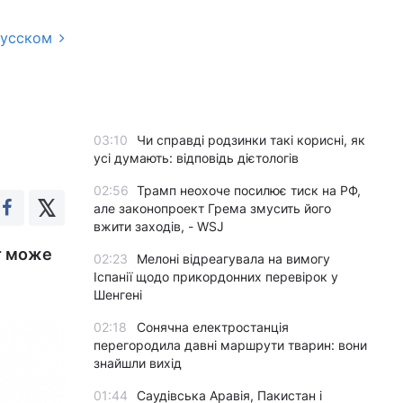
русском
03:10
Чи справді родзинки такі корисні, як
усі думають: відповідь дієтологів
02:56
Трамп неохоче посилює тиск на РФ,
але законопроект Грема змусить його
вжити заходів, - WSJ
ат може
02:23
Мелоні відреагувала на вимогу
Іспанії щодо прикордонних перевірок у
Шенгені
02:18
Сонячна електростанція
перегородила давні маршрути тварин: вони
знайшли вихід
01:44
Саудівська Аравія, Пакистан і