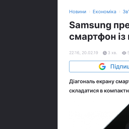
›
›
Новини
Економіка
Зв
Samsung пре
смартфон із 
22:16, 20.02.19
3 хв.
Підпиш
Діагональ екрану смар
складатися в компактн