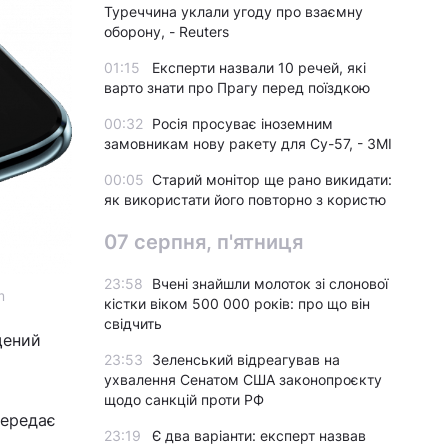
Туреччина уклали угоду про взаємну
оборону, - Reuters
01:15
Експерти назвали 10 речей, які
варто знати про Прагу перед поїздкою
00:32
Росія просуває іноземним
замовникам нову ракету для Су-57, - ЗМІ
00:05
Старий монітор ще рано викидати:
як використати його повторно з користю
07 серпня, п'ятниця
23:58
Вчені знайшли молоток зі слонової
m
кістки віком 500 000 років: про що він
свідчить
щений
23:53
Зеленський відреагував на
ухвалення Сенатом США законопроєкту
щодо санкцій проти РФ
передає
23:19
Є два варіанти: експерт назвав