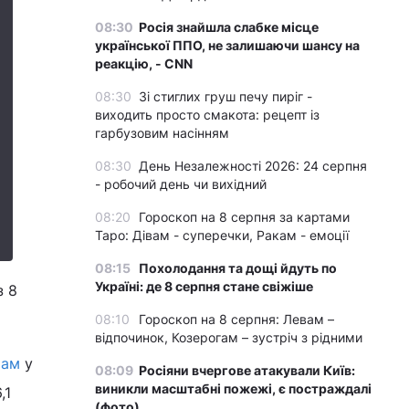
08:30
Росія знайшла слабке місце
української ППО, не залишаючи шансу на
реакцію, - CNN
08:30
Зі стиглих груш печу пиріг -
виходить просто смакота: рецепт із
гарбузовим насінням
08:30
День Незалежності 2026: 24 серпня
- робочий день чи вихідний
08:20
Гороскоп на 8 серпня за картами
Таро: Дівам - суперечки, Ракам - емоції
08:15
Похолодання та дощі йдуть по
Україні: де 8 серпня стане свіжіше
з 8
08:10
Гороскоп на 8 серпня: Левам –
відпочинок, Козерогам – зустріч з рідними
рам
у
08:09
Росіяни вчергове атакували Київ:
виникли масштабні пожежі, є постраждалі
,1
(фото)