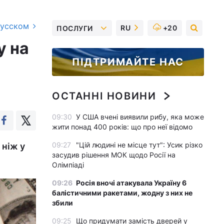
русском
RU
+20
ПОСЛУГИ
у на
ПІДТРИМАЙТЕ НАС
ОСТАННІ НОВИНИ
09:30
У США вчені виявили рибу, яка може
жити понад 400 років: що про неї відомо
09:27
"Цій людині не місце тут": Усик різко
 ніж у
засудив рішення МОК щодо Росії на
Олімпіаді
09:26
Росія вночі атакувала Україну 6
балістичними ракетами, жодну з них не
збили
09:25
Що придумати замість дверей у