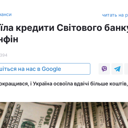
нанси
читать на 
їла кредити Світового банк
нфін
1394
іться на нас в Google
окращився, і Україна освоїла вдвічі більше коштів,