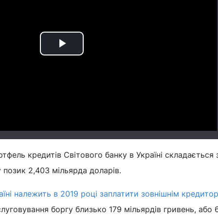
Play
Video
ртфель кредитів Світового банку в Україні складається 
 позик 2,403 мільярда доларів.
аїні належить в 2019 році заплатити зовнішнім кредито
луговування боргу близько 179 мільярдів гривень, або 6