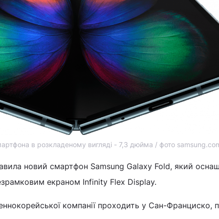
мартфона в розкладеному вигляді - 7,3 дюйма / фото samsung.co
авила новий смартфон Samsung Galaxy Fold, який осна
зрамковим екраном Infinity Flex Display.
деннокорейської компанії проходить у Сан-Франциско, 