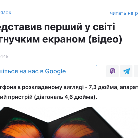
'язок
читать на 
дставив перший у світі
гнучким екраном (відео)
5149
іться на нас в Google
тфона в розкладеному вигляді - 7,3 дюйма, апар
ий пристрій (діагональ 4,6 дюйма).