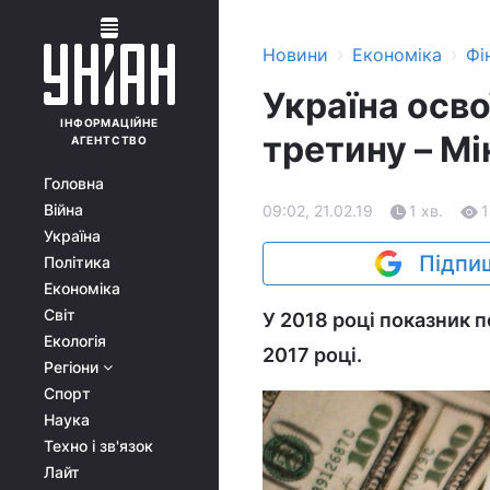
›
›
Новини
Економіка
Фі
Україна осво
ІНФОРМАЦІЙНЕ
третину – Мі
АГЕНТСТВО
Головна
Війна
09:02, 21.02.19
1 хв.
Україна
Підпиш
Політика
Економіка
Світ
У 2018 році показник п
Екологія
2017 році.
Регіони
Спорт
Наука
Техно і зв'язок
Лайт