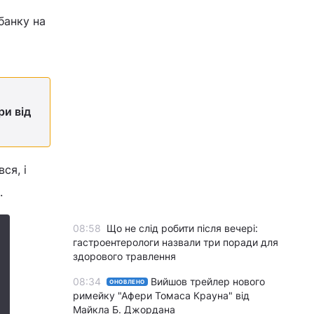
банку на
ри від
ся, і
.
08:58
Що не слід робити після вечері:
гастроентерологи назвали три поради для
здорового травлення
08:34
Вийшов трейлер нового
ОНОВЛЕНО
римейку "Афери Томаса Крауна" від
Майкла Б. Джордана