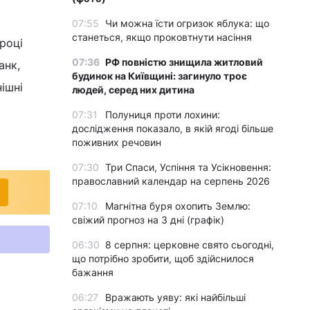
07:55
Чи можна їсти огризок яблука: що
станеться, якщо проковтнути насіння
році
07:36
РФ повністю знищила житловий
анк,
будинок на Київщині: загинуло троє
ішні
людей, серед них дитина
07:31
Полуниця проти лохини:
дослідження показало, в якій ягоді більше
поживних речовин
07:30
Три Спаси, Успіння та Усікновення:
православний календар на серпень 2026
07:10
Магнітна буря охопить Землю:
свіжий прогноз на 3 дні (графік)
06:30
8 серпня: церковне свято сьогодні,
що потрібно зробити, щоб здійснилося
бажання
06:27
Вражають уяву: які найбільші