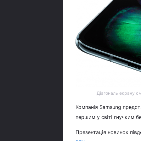
Діагональ екрану с
Компанія Samsung предст
першим у світі гнучким бе
Презентація новинок пів