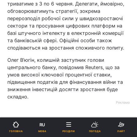
триватиме з 3 по 6 червня. Делегати, ймовірно,
обговорюватимуть стратегії, зокрема
перерозподіл робочої сили у швидкозростаючі
сектори та просування цифрових платформ на
базі штучного інтелекту в електронній комерції
та банківській сфері. Офіційні особи також
сподіваються на зростання споживчого попиту.
Олег В’югін, колишній заступник голови
центрального банку, повідомив Reuters, що за
умов високої ключової процентної ставки,
підвищення податків для фінансування війни та
зниження інвестицій досягти зростання буде
складно.
Реклама
RU
МОВА
ГОЛОВНА
РОЗДІЛИ
ПОГОДА
ЛАЙТ