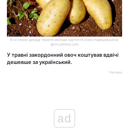
В останню декаду травня молода картопля різко подешевшала/
фото pxhere.com
У травні закордонний овоч коштував вдвічі
дешевше за український.
Реклама
ad