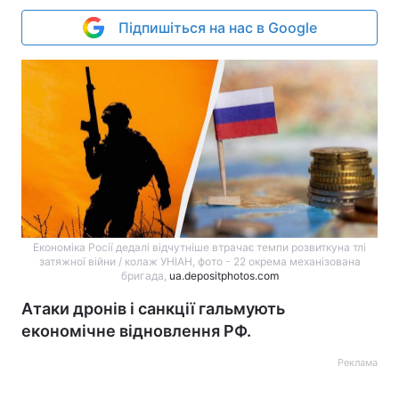
Підпишіться на нас в Google
Економіка Росії дедалі відчутніше втрачає темпи розвиткуна тлі
затяжної війни / колаж УНІАН, фото - 22 окрема механізована
бригада,
ua.depositphotos.com
Атаки дронів і санкції гальмують
економічне відновлення РФ.
Реклама