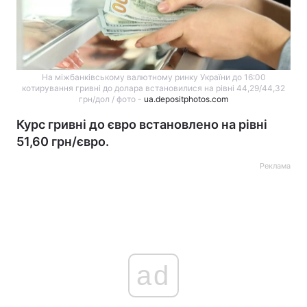
На міжбанківському валютному ринку України до 16:00
котирування гривні до долара встановилися на рівні 44,29/44,32
грн/дол / фото -
ua.depositphotos.com
Курс гривні до євро встановлено на рівні
51,60 грн/євро.
Реклама
ad