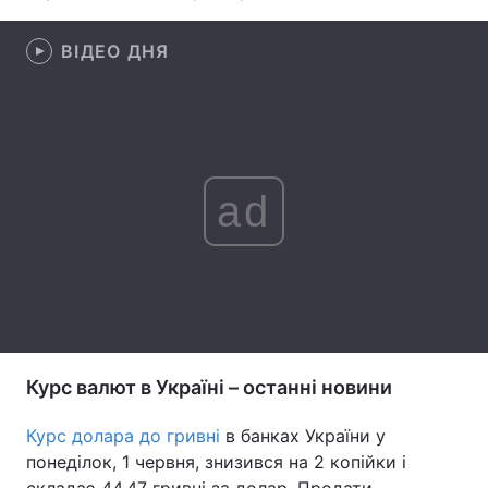
Лонгріди
ВІДЕО ДНЯ
Відео з Youtube
Статті
Інтерв'ю
Думки
ad
Архів
Вакансії
Контакти
Послуги
Курс валют в Україні – останні новини
Курс долара до гривні
в банках України у
понеділок, 1 червня, знизився на 2 копійки і