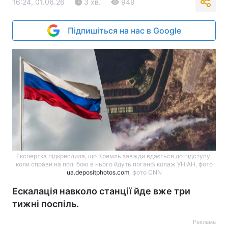
16:24, 01.06.26
3 хв.
949
Підпишіться на нас в Google
Експертка підкреслила, що Кремль завжди вдається до підступу,
коли справи на полі бою в нього йдуть погано\ колаж УНІАН, фото
ua.depositphotos.com
, фото CNN
Ескалація навколо станції йде вже три
тижні поспіль.
Реклама