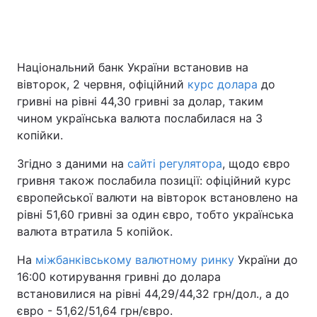
Головна
Війна
Національний банк України встановив на
вівторок, 2 червня, офіційний
курс долара
до
Україна
Політика
гривні на рівні 44,30 гривні за долар, таким
чином українська валюта послабилася на 3
Економіка
Світ
копійки.
Спорт
Наука
Згідно з даними на
сайті регулятора
, щодо євро
гривня також послабила позиції: офіційний курс
Техно і зв'язок
Лайт
європейської валюти на вівторок встановлено на
рівні 51,60 гривні за один євро, тобто українська
Зброя
Інциденти
валюта втратила 5 копійок.
Здоров'я
Туризм
На
міжбанківському валютному ринку
України до
16:00 котирування гривні до долара
Цікавинки
Погода
встановилися на рівні 44,29/44,32 грн/дол., а до
євро - 51,62/51,64 грн/євро.
Екологія
Регіони