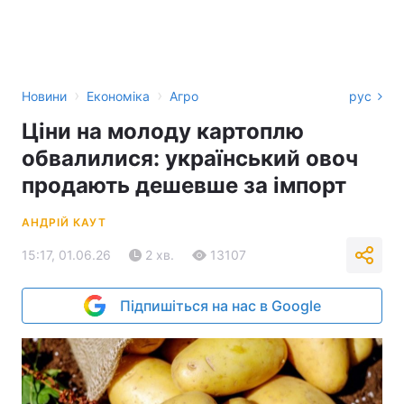
›
›
Новини
Економіка
Агро
рус
Ціни на молоду картоплю
обвалилися: український овоч
продають дешевше за імпорт
АНДРІЙ КАУТ
15:17, 01.06.26
2 хв.
13107
Підпишіться на нас в Google