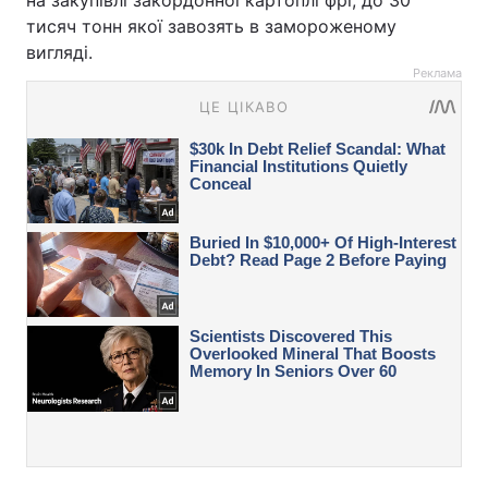
на закупівлі закордонної картоплі фрі, до 30
тисяч тонн якої завозять в замороженому
вигляді.
Реклама