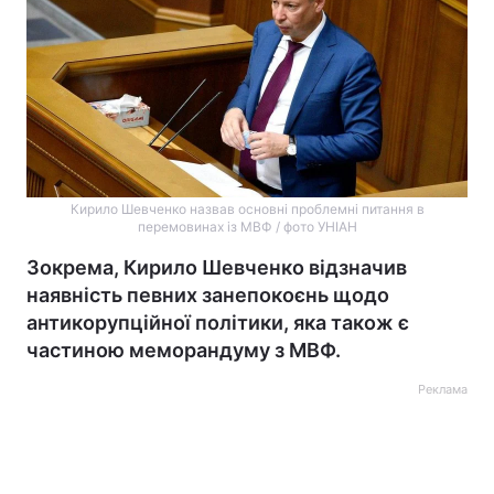
Кирило Шевченко назвав основні проблемні питання в
перемовинах із МВФ / фото УНІАН
Зокрема, Кирило Шевченко відзначив
наявність певних занепокоєнь щодо
антикорупційної політики, яка також є
частиною меморандуму з МВФ.
Реклама