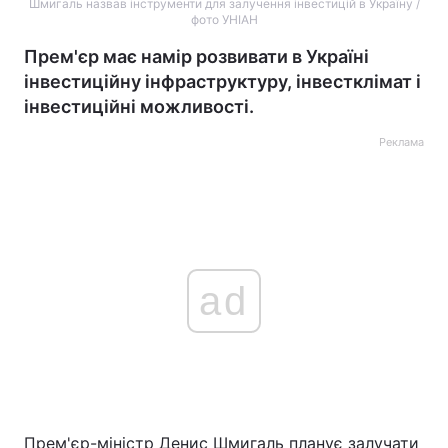
Шмигаль назвав інструменти для залучення інвестицій в Україну /
фото УНІАН
Прем'єр має намір розвивати в Україні
інвестиційну інфраструктуру, інвестклімат і
інвестиційні можливості.
Реклама
ad
Прем'єр-міністр Денис Шмигаль планує залучати