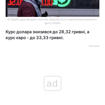
В Україні другий день поспіль зміцнюється національна валюта /
фото УНІАН
Курс долара знизився до 28,32 гривні, а
курс євро - до 33,33 гривні.
Реклама
ad