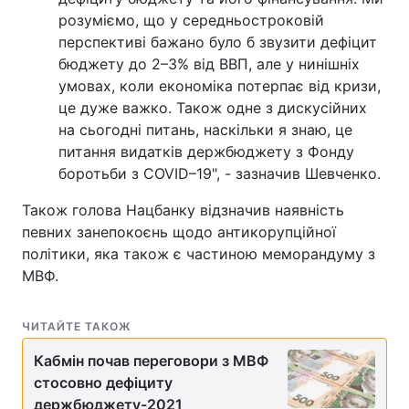
розуміємо, що у середньостроковій
перспективі бажано було б звузити дефіцит
бюджету до 2–3% від ВВП, але у нинішніх
умовах, коли економіка потерпає від кризи,
це дуже важко. Також одне з дискусійних
на сьогодні питань, наскільки я знаю, це
питання видатків держбюджету з Фонду
боротьби з COVID–19", - зазначив Шевченко.
Також голова Нацбанку відзначив наявність
певних занепокоєнь щодо антикорупційної
політики, яка також є частиною меморандуму з
МВФ.
ЧИТАЙТЕ ТАКОЖ
Кабмін почав переговори з МВФ
стосовно дефіциту
держбюджету-2021