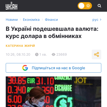
›
›
Новини
Економіка
Фінанси
рус
В Україні подешевшала валюта:
курс долара в обмінниках
КАТЕРИНА ЖИРІЙ
10:26, 08.10.20
1 хв.
23669
Підпишіться на нас в Google