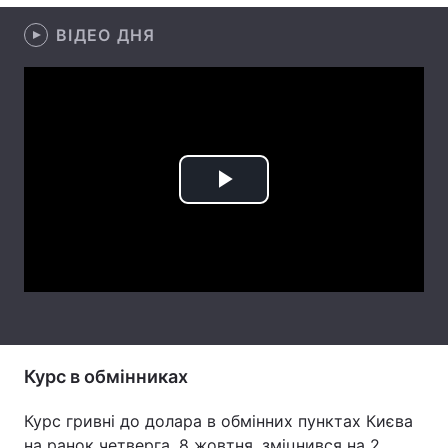
Лонгріди
ВІДЕО ДНЯ
Відео з Youtube
Статті
Інтерв'ю
Думки
Архів
Вакансії
Play
Контакти
Video
Послуги
Курс в обмінниках
Курс гривні до долара в обмінних пунктах Києва
на ранок четверга, 8 жовтня, зміцнився на 2