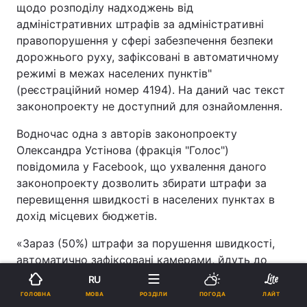
щодо розподілу надходжень від
адміністративних штрафів за адміністративні
правопорушення у сфері забезпечення безпеки
дорожнього руху, зафіксовані в автоматичному
режимі в межах населених пунктів"
(реєстраційний номер 4194). На даний час текст
законопроекту не доступний для ознайомлення.
Водночас одна з авторів законопроекту
Олександра Устінова (фракція "Голос")
повідомила у Facebook, що ухвалення даного
законопроекту дозволить збирати штрафи за
перевищення швидкості в населених пунктах в
дохід місцевих бюджетів.
«Зараз (50%) штрафи за порушення швидкості,
автоматично зафіксовані камерами, йдуть до
спецфонду, який займається обслуговуванням
RU
системи фіксації штрафів (МВС та Національна
МОВА
ГОЛОВНА
РОЗДІЛИ
ПОГОДА
ЛАЙТ