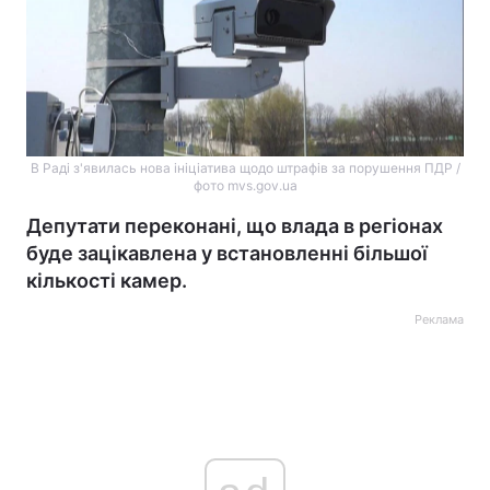
В Раді з'явилась нова ініціатива щодо штрафів за порушення ПДР /
фото mvs.gov.ua
Депутати переконані, що влада в регіонах
буде зацікавлена у встановленні більшої
кількості камер.
Реклама