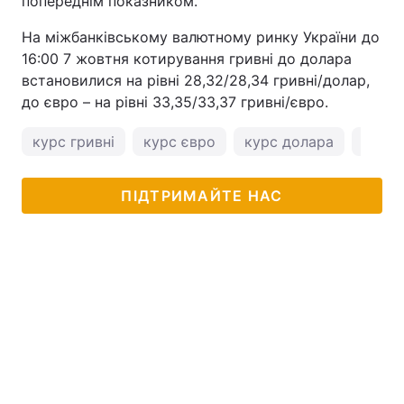
попереднім показником.
На міжбанківському валютному ринку України до
16:00 7 жовтня котирування гривні до долара
встановилися на рівні 28,32/28,34 гривні/долар,
до євро – на рівні 33,35/33,37 гривні/євро.
курс гривні
курс євро
курс долара
курс 
ПІДТРИМАЙТЕ НАС