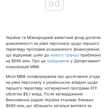
ad
Головна
Війна
Україна
Політика
Україна та Міжнародний валютний фонд досягли
Економіка
Світ
домовленості на рівні персоналу щодо першого
перегляду програми розширеного фінансування,
Спорт
Наука
що відкриває шлях до
нового траншу
приблизно
на $690 млн. Про це
повідомили
у Департаменті
Техно і зв'язок
Лайт
комунікацій МВФ.
Зброя
Інциденти
Місія МВФ поінформувала про досягнення угоди
на рівні персоналу з українською владою щодо
Здоров'я
Туризм
першого перегляду чотирирічної програми EFF
обсягом $8,1 млрд. Після затвердження
Цікавинки
Погода
Виконавчою радою Україна отримає близько
$690 млн, що збільшить загальні виплати за
Екологія
Регіони