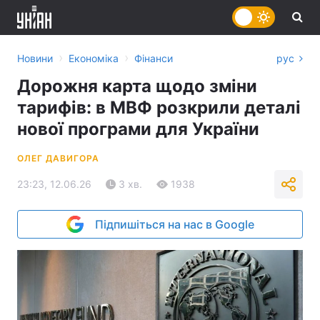
›
›
Новини
Економіка
Фінанси
рус
Дорожня карта щодо зміни
тарифів: в МВФ розкрили деталі
нової програми для України
ОЛЕГ ДАВИГОРА
23:23, 12.06.26
3 хв.
1938
Підпишіться на нас в Google