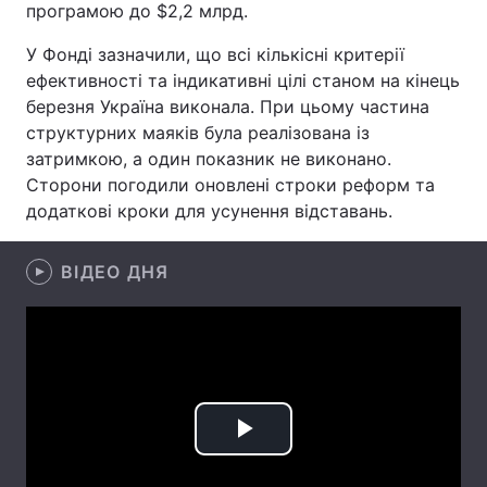
програмою до $2,2 млрд.
Лонгріди
У Фонді зазначили, що всі кількісні критерії
ефективності та індикативні цілі станом на кінець
Відео з Youtube
Статті
березня Україна виконала. При цьому частина
структурних маяків була реалізована із
Інтерв'ю
Думки
затримкою, а один показник не виконано.
Сторони погодили оновлені строки реформ та
Архів
Вакансії
додаткові кроки для усунення відставань.
Контакти
ВІДЕО ДНЯ
Послуги
Play