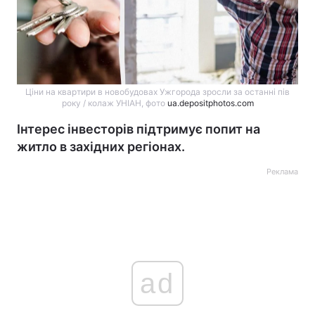
Ціни на квартири в новобудовах Ужгорода зросли за останні пів
року / колаж УНІАН, фото
ua.depositphotos.com
Інтерес інвесторів підтримує попит на
житло в західних регіонах.
Реклама
ad