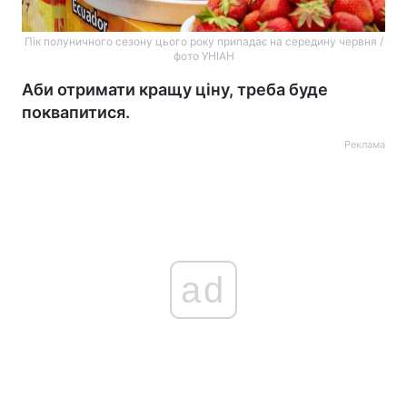
Пік полуничного сезону цього року припадає на середину червня /
фото УНІАН
Аби отримати кращу ціну, треба буде
поквапитися.
Реклама
ad