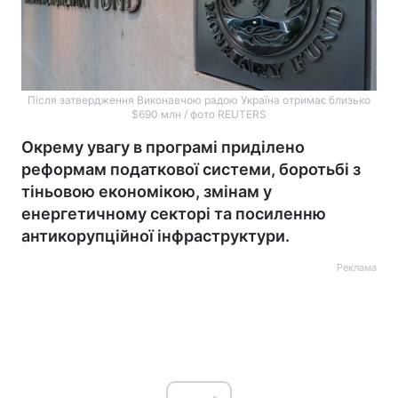
Після затвердження Виконавчою радою Україна отримає близько
$690 млн / фото REUTERS
Окрему увагу в програмі приділено
реформам податкової системи, боротьбі з
тіньовою економікою, змінам у
енергетичному секторі та посиленню
антикорупційної інфраструктури.
Реклама