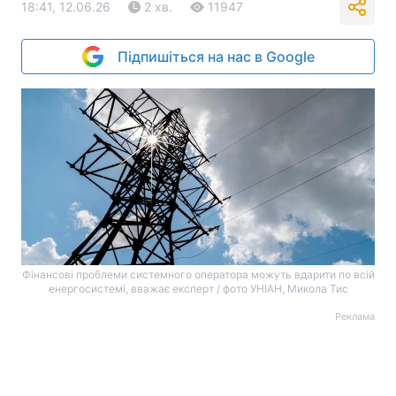
18:41, 12.06.26
2 хв.
11947
Підпишіться на нас в Google
Фінансові проблеми системного оператора можуть вдарити по всій
енергосистемі, вважає експерт / фото УНІАН, Микола Тис
Реклама