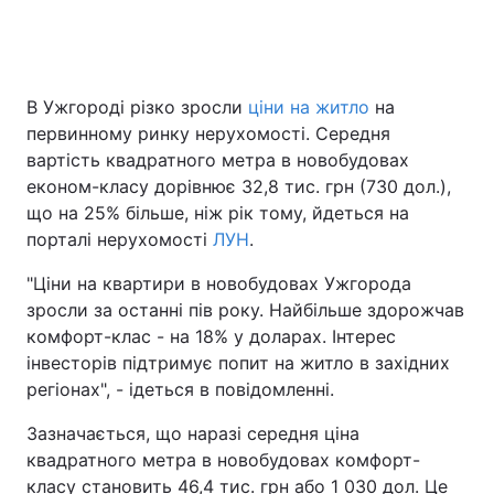
В Ужгороді різко зросли
ціни на житло
на
первинному ринку нерухомості. Середня
вартість квадратного метра в новобудовах
економ-класу дорівнює 32,8 тис. грн (730 дол.),
що на 25% більше, ніж рік тому, йдеться на
порталі нерухомості
ЛУН
.
"Ціни на квартири в новобудовах Ужгорода
зросли за останні пів року. Найбільше здорожчав
комфорт-клас - на 18% у доларах. Інтерес
інвесторів підтримує попит на житло в західних
регіонах", - ідеться в повідомленні.
Зазначається, що наразі середня ціна
квадратного метра в новобудовах комфорт-
класу становить 46,4 тис. грн або 1 030 дол. Це