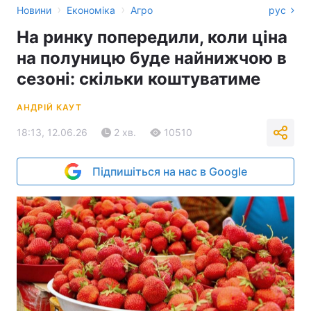
›
›
Новини
Економіка
Агро
рус
На ринку попередили, коли ціна
на полуницю буде найнижчою в
сезоні: скільки коштуватиме
АНДРІЙ КАУТ
18:13, 12.06.26
2 хв.
10510
Підпишіться на нас в Google