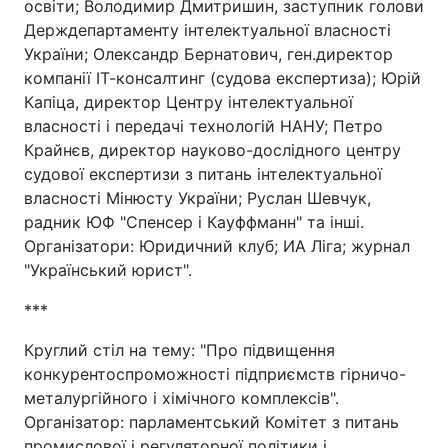
освіти; Володимир Дмитришин, заступник голови
Держдепартаменту інтелектуальної власності
України; Олександр Бернатович, ген.директор
компанії ІТ-консалтинг (судова експертиза); Юрій
Капіца, директор Центру інтелектуальної
власності і передачі технологій НАНУ; Петро
Крайнєв, директор науково-дослідного центру
судової експертизи з питань інтелектуальної
власності Мінюсту України; Руслан Шевчук,
радник ЮФ "Спенсер і Кауффманн" та інші.
Організатори: Юридичний клуб; ИА Ліга; журнал
"Український юрист".
***
Круглий стіл на тему: "Про підвищення
конкурентоспроможності підприємств гірничо-
металургійного і хімічного комплексів".
Організатор: парламентський Комітет з питань
промислової і регуляторної політики і