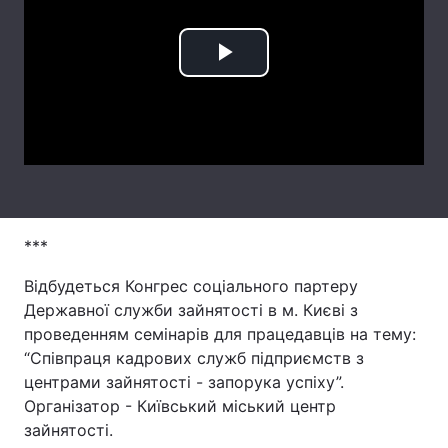
Play
Головна
Війна
Video
Україна
Політика
Економіка
Світ
Спорт
Наука
***
Техно і зв'язок
Лайт
Відбудеться Конгрес соціального партеру
Зброя
Інциденти
Державної служби зайнятості в м. Києві з
проведенням семінарів для працедавців на тему:
Здоров'я
Туризм
“Співпраця кадрових служб підприємств з
центрами зайнятості - запорука успіху”.
Цікавинки
Погода
Організатор - Київський міський центр
зайнятості.
Екологія
Регіони