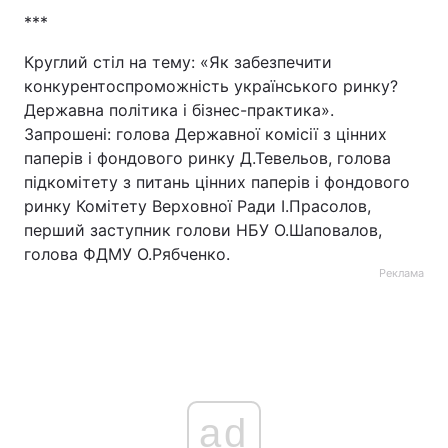
***
Лонгріди
Круглий стіл на тему: «Як забезпечити
конкурентоспроможність українського ринку?
Відео з Youtube
Статті
Державна політика і бізнес-практика».
Запрошені: голова Державної комісії з цінних
Інтерв'ю
Думки
паперів і фондового ринку Д.Тевельов, голова
підкомітету з питань цінних паперів і фондового
Архів
Вакансії
ринку Комітету Верховної Ради І.Прасолов,
Контакти
перший заступник голови НБУ О.Шаповалов,
голова ФДМУ О.Рябченко.
Послуги
Реклама
ad