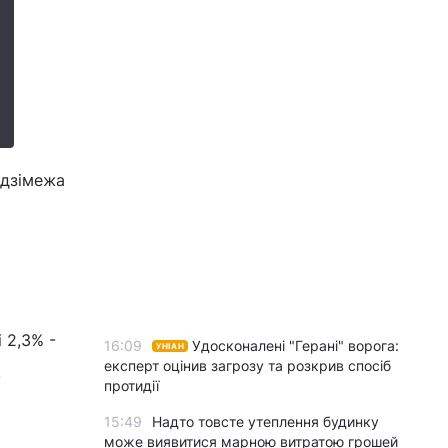
одзімежа
 2,3% -
16:09
Удосконалені "Герані" ворога:
УНІАН
експерт оцінив загрозу та розкрив спосіб
.
протидії
15:49
Надто товсте утеплення будинку
може виявитися марною витратою грошей