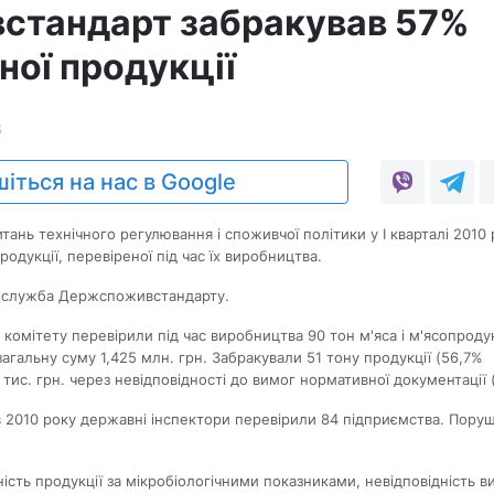
стандарт забракував 57%
сної продукції
3
іться на нас в Google
тань технічного регулювання і споживчої політики у І кварталі 2010 
родукції, перевіреної під час їх виробництва.
-служба Держспоживстандарту.
 комітету перевірили під час виробництва 90 тон м'яса і м'ясопродук
загальну суму 1,425 млн. грн. Забракували 51 тону продукції (56,7%
 тис. грн. через невідповідності до вимог нормативної документації 
 2010 року державні інспектори перевірили 84 підприємства. Пору
ість продукції за мікробіологічними показниками, невідповідність 