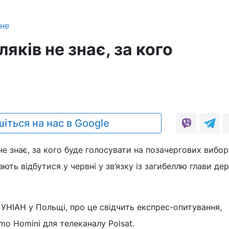
зне
яків не знає, за кого
іться на нас в Google
е знає, за кого буде голосувати на позачергових вибор
ють відбутися у червні у зв’язку із загибеллю глави де
УНІАН у Польщі, про це свідчить експрес-опитування,
o Homini для телеканалу Polsat.