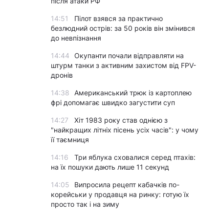
після атаки РФ
14:51
Пілот взявся за практично
безлюдний острів: за 50 років він змінився
до невпізнання
14:44
Окупанти почали відправляти на
штурм танки з активним захистом від FPV-
дронів
14:38
Американський трюк із картоплею
фрі допомагає швидко загустити суп
14:27
Хіт 1983 року став однією з
"найкращих літніх пісень усіх часів": у чому
її таємниця
14:16
Три яблука сховалися серед птахів:
на їх пошуки дають лише 11 секунд
14:05
Випросила рецепт кабачків по-
корейськи у продавця на ринку: готую їх
просто так і на зиму