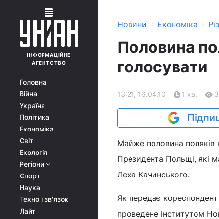
›
›
Новини
Економіка
Рі
Половина пол
ІНФОРМАЦІЙНЕ
голосувати
АГЕНТСТВО
Головна
Війна
13:21, 16.04.10
1 хв.
3
Україна
Підпиш
Політика
Економіка
Світ
Майже половина поляків н
Екологія
Президента Польщі, які ма
Регіони
Леха Качинського.
Спорт
Наука
Як передає кореспондент 
Техно і зв'язок
Лайт
проведене інститутом Hom