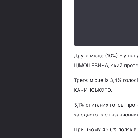
Друге місце (10%) – у по
ЦІМОШЕВИЧА, який проте 
Третє місце із 3,4% голо
КАЧИНСЬКОГО.
3,1% опитаних готові про
за одного із співзавнов
При цьому 45,6% поляків 