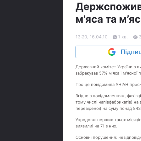
Держспожив
м’яса та м’я
13:20, 16.04.10
1 хв.
Підпиш
Державний комітет України з пи
забракував 57% м'яса і м'ясної п
Про це повідомила УНІАН прес
Згідно з повідомленням, фахівці
тому числі напівфабрикатів) на 
перевіреної) на суму понад 843
Упродовж перших трьох місяців
виявилиі на 71 з них.
Основні порушення: невідповідн