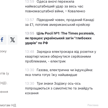
13:59
Одеса вночі пережила
наймасштабніший удар за весь час
повномасштабної війни, – Коваленко
13:57
Підводний човен, проданий Канаді
за £1, потопив американський крейсер
13:55
Ціль Росії №1: The Times розповів,
як працює український загін "глибоких
ударів" по РФ
року
13:48
Зарядка електрокара від розетки у
квартирі може обернутися серйозними
проблемами, - електрик
13:30
Газова, електрична чи індукційна:
тів (у
яка плита готує їжу найшвидше
(НД).
13:30
Три знаки Зодіаку ось-ось
попрощаються з самотністю та знайдуть
шення
кохання
вимогам НД
Реклама