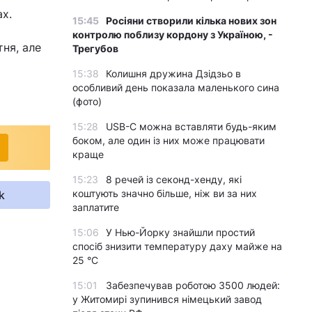
х.
15:45
Росіяни створили кілька нових зон
контролю поблизу кордону з Україною, -
тня, але
Трегубов
15:38
Колишня дружина Дзідзьо в
особливий день показала маленького сина
(фото)
15:28
USB-C можна вставляти будь-яким
боком, але один із них може працювати
краще
15:23
8 речей із секонд-хенду, які
коштують значно більше, ніж ви за них
k
заплатите
15:06
У Нью-Йорку знайшли простий
спосіб знизити температуру даху майже на
25 °C
15:01
Забезпечував роботою 3500 людей:
у Житомирі зупинився німецький завод