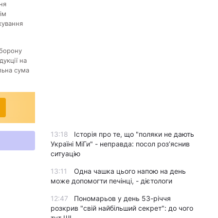
ня
ім
кування
аборону
дукції на
льна сума
13:18
Історія про те, що "поляки не дають
Україні МіГи" - неправда: посол роз’яснив
ситуацію
13:11
Одна чашка цього напою на день
може допомогти печінці, - дієтологи
12:47
Пономарьов у день 53-річчя
розкрив "свій найбільший секрет": до чого
тут ШІ