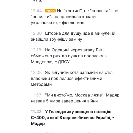
12:44
Не "костилі", не "коляска" і не
УНІАН
"носилки": як правильно казати
українською, - філологиня
12:30
Шторка для душу йде в минуле: їй
знайшли зручнішу заміну
12:18
На Одещині через атаку РФ
обмежено рух до пунктів пропуску з
Молдовою, – ДПСУ
12:08
Як відучити кота залазити на стіл:
власники поділилися ефективними
методами
11:57
"Ми вистоїмо, Москва ляже": Мадяр
назвав 5 умов завершення війни
11:43
У Геленджику знищено позицію
С-400, з якої 8 серпня били по Україні, -
Мадяр