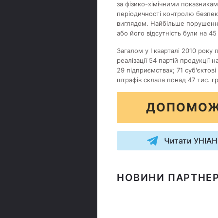
за фізико-хімічними показникам
періодичності контролю безпеки
виглядом. Найбільше порушеннь
або його відсутність були на 45
Загалом у І кварталі 2010 рок
реалізації 54 партій продукції 
29 підприємствах; 71 суб'єкто
штрафів склала понад 47 тис. гр
ДОПОМОЖ
Читати УНІАН
НОВИНИ ПАРТНЕР