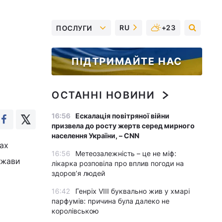
RU
+23
ПОСЛУГИ
ПІДТРИМАЙТЕ НАС
ОСТАННІ НОВИНИ
16:56
Ескалація повітряної війни
призвела до росту жертв серед мирного
населення України, – CNN
ах
16:56
Метеозалежність – це не міф:
ржави
лікарка розповіла про вплив погоди на
здоров’я людей
16:42
Генріх VIII буквально жив у хмарі
парфумів: причина була далеко не
королівською