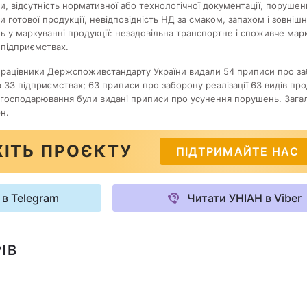
и, відсутність нормативної або технологічної документації, порушен
 готової продукції, невідповідність НД за смаком, запахом і зовнішн
 у маркуванні продукції: незадовільна транспортне і споживче мар
 підприємствах.
у працівники Держспоживстандарту України видали 54 приписи про з
на 33 підприємствах; 63 приписи про заборону реалізації 63 видів про
ві господарювання були видані приписи про усунення порушень. Зага
н.
ІТЬ ПРОЄКТУ
ПІДТРИМАЙТЕ НАС
 в Telegram
Читати УНІАН в Viber
ІВ