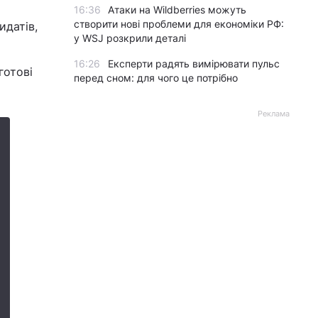
16:36
Атаки на Wildberries можуть
створити нові проблеми для економіки РФ:
идатів,
у WSJ розкрили деталі
16:26
Експерти радять вимірювати пульс
готові
перед сном: для чого це потрібно
Реклама