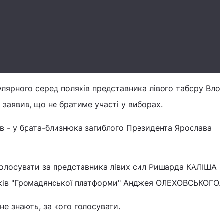
пулярного серед поляків представника лівого табору Вл
заявив, що не братиме участі у виборах.
сів - у брата-близнюка загиблого Президента Ярослава
голосувати за представника лівих сил Ришарда КАЛІША і
ників "Громадянської платформи" Анджея ОЛЕХОВСЬКОГО
не знають, за кого голосувати.