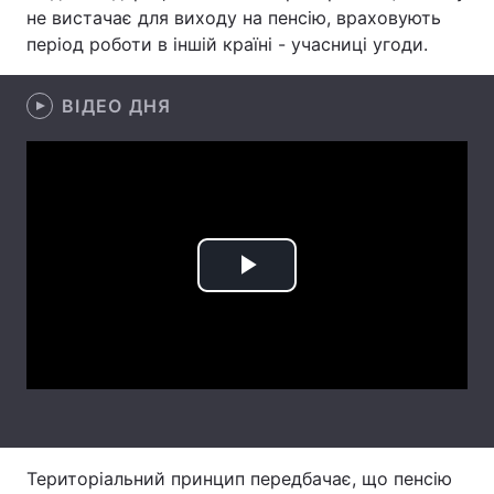
не вистачає для виходу на пенсію, враховують
Лонгріди
період роботи в іншій країні - учасниці угоди.
Відео з Youtube
Статті
ВІДЕО ДНЯ
Інтерв'ю
Думки
Архів
Вакансії
Контакти
Play
Послуги
Video
Територіальний принцип передбачає, що пенсію