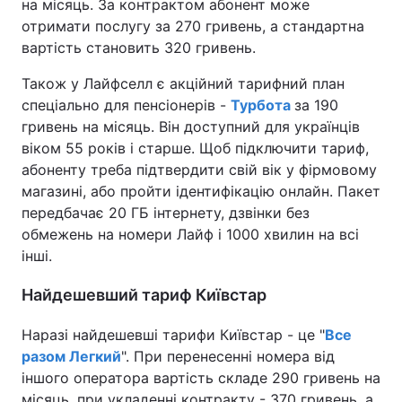
на місяць. За контрактом абонент може
отримати послугу за 270 гривень, а стандартна
вартість становить 320 гривень.
Також у Лайфселл є акційний тарифний план
спеціально для пенсіонерів -
Турбота
за 190
гривень на місяць. Він доступний для українців
віком 55 років і старше. Щоб підключити тариф,
абоненту треба підтвердити свій вік у фірмовому
магазині, або пройти ідентифікацію онлайн. Пакет
передбачає 20 ГБ інтернету, дзвінки без
обмежень на номери Лайф і 1000 хвилин на всі
інші.
Найдешевший тариф Київстар
Наразі найдешевші тарифи Київстар - це "
Все
разом Легкий
". При перенесенні номера від
іншого оператора вартість складе 290 гривень на
місяць, при укладенні контракту - 370 гривень, а