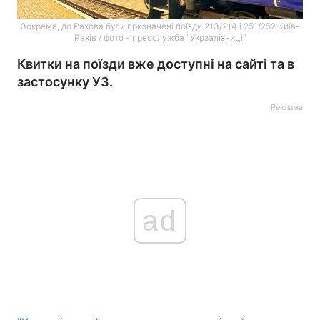
Зокрема, до Рахова були призначені поїзди 213/214 і 251/252 Київ-
Рахів / фото - пресслужба "Укрзалізниці"
Квитки на поїзди вже доступні на сайті та в
застосунку УЗ.
Реклама
ad