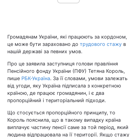
Головна
Війна
Громадянам України, які працюють за кордоном,
Україна
Політика
це може бути зараховано до
трудового стажу
в
нашій державі за певних умов.
Економіка
Світ
Про це заявила заступниця голови правління
Спорт
Наука
Пенсійного фонду України (ПФУ) Тетяна Король,
пише
РБК-Україна
. За її словами, умови залежать
Техно і зв'язок
Лайт
від угоди, яку Україна підписала з конкретною
країною, де працює громадянин, і є два
Зброя
Інциденти
пропорційний і територіальний підходи.
Здоров'я
Туризм
Що стосується пропорційного принципу, то
Король пояснила, що в такому випадку країна
Цікавинки
Погода
виплачує частину пенсії саме за той період, який
Екологія
Регіони
людина відпрацювала на її території. Якщо стажу