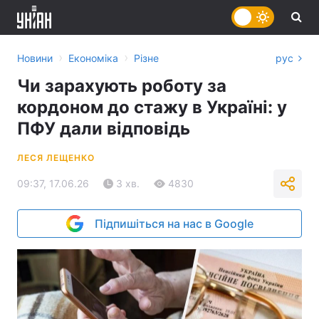
›
›
Новини
Економіка
Різне
рус
Чи зарахують роботу за
кордоном до стажу в Україні: у
ПФУ дали відповідь
ЛЕСЯ ЛЕЩЕНКО
09:37, 17.06.26
3 хв.
4830
Підпишіться на нас в Google