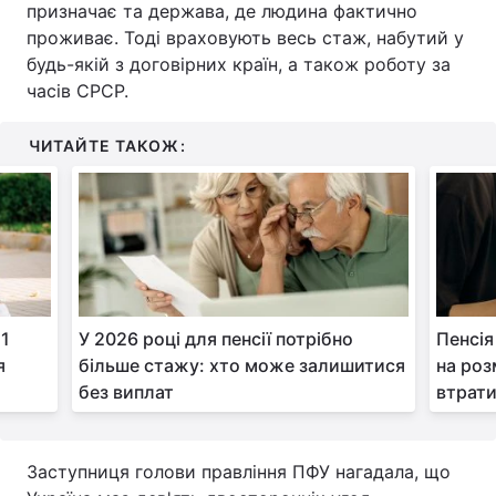
призначає та держава, де людина фактично
проживає. Тоді враховують весь стаж, набутий у
Тема оформлення
будь-якій з договірних країн, а також роботу за
часів СРСР.
ЧИТАЙТЕ ТАКОЖ:
 1
У 2026 році для пенсії потрібно
Пенсія
я
більше стажу: хто може залишитися
на роз
без виплат
втрат
Заступниця голови правління ПФУ нагадала, що