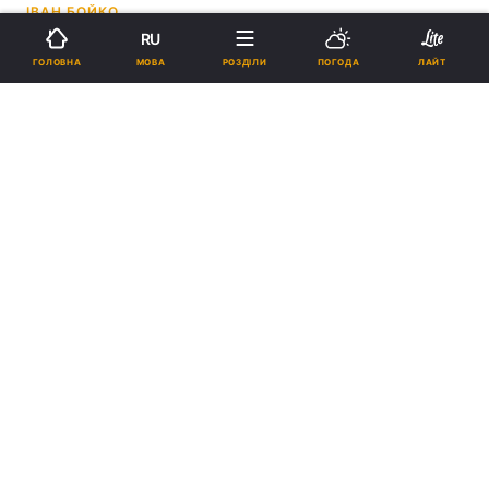
ІВАН БОЙКО
RU
20:07, 16.06.26
3 хв.
9474
МОВА
ГОЛОВНА
РОЗДІЛИ
ПОГОДА
ЛАЙТ
Підпишіться на нас в Google
Українська металургія не створює загроз для ЄС, але може
втратити до 1,9 млн тонн експорту через нові обмеження / фото
REUTERS
Реклама