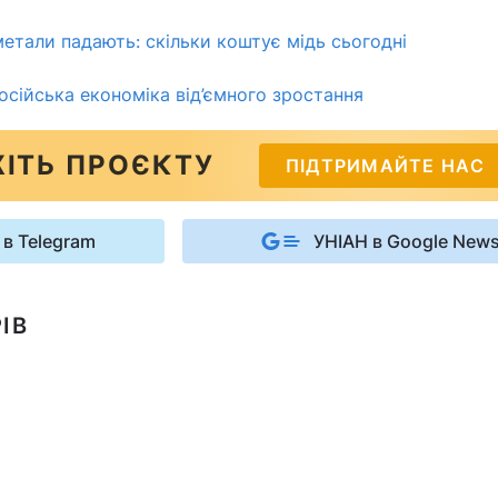
метали падають: скільки коштує мідь сьогодні
російська економіка від’ємного зростання
ІТЬ ПРОЄКТУ
ПІДТРИМАЙТЕ НАС
 в Telegram
УНІАН в Google New
ІВ