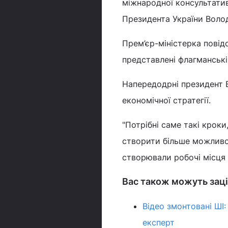
міжнародної консультативн
Президента України Воло
Прем’єр-міністерка пові
представлені флагманські
Напередодрні президент
економічної стратегії.
"Потрібні саме такі кроки
створити більше можливос
створювали робочі місця в
Вас також можуть заці
Відео змонтовані ШІ:
експерт