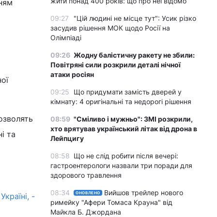
жити понад 400 років: що про неї відомо
нням
09:27
"Цій людині не місце тут": Усик різко
засудив рішення МОК щодо Росії на
Олімпіаді
09:26
Жодну балістичну ракету не збили:
Повітряні сили розкрили деталі нічної
атаки росіян
ої
09:25
Що придумати замість дверей у
кімнату: 4 оригінальні та недорогі рішення
дозволять
08:59
"Сміливо і мужньо": ЗМІ розкрили,
хто врятував український літак від дрона в
і та
Лейпцигу
08:58
Що не слід робити після вечері:
гастроентерологи назвали три поради для
здорового травлення
08:34
Вийшов трейлер нового
ОНОВЛЕНО
країні, -
римейку "Афери Томаса Крауна" від
Майкла Б. Джордана