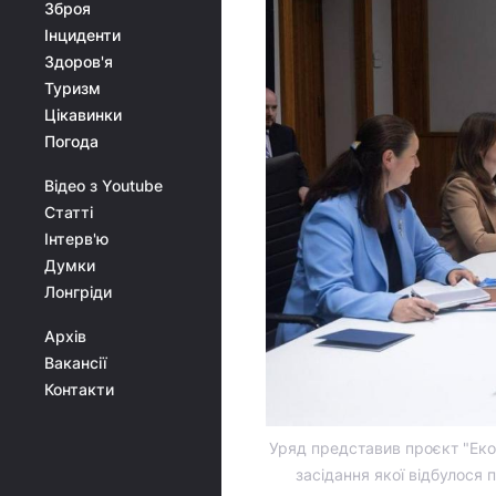
Зброя
Інциденти
Здоров'я
Туризм
Цікавинки
Погода
Відео з Youtube
Статті
Інтерв'ю
Думки
Лонгріди
Архів
Вакансії
Контакти
Уряд представив проєкт "Еко
засідання якої відбулося 