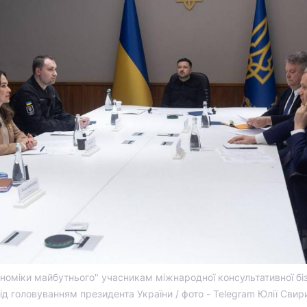
номіки майбутнього" учасникам міжнародної консультативної бі
під головуванням президента України / фото - Telegram Юлії Сви