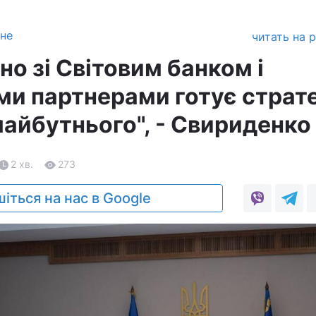
зне
читать на 
но зі Світовим банком і
и партнерами готує страт
майбутнього", - Свириденко
2 хв.
273
іться на нас в Google