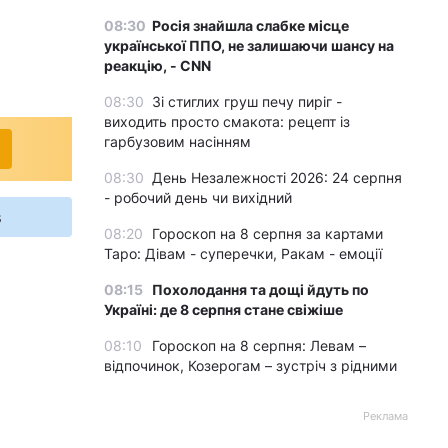
08:30
Росія знайшла слабке місце
української ППО, не залишаючи шансу на
реакцію, - CNN
08:30
Зі стиглих груш печу пиріг -
виходить просто смакота: рецепт із
гарбузовим насінням
08:30
День Незалежності 2026: 24 серпня
- робочий день чи вихідний
s
08:20
Гороскоп на 8 серпня за картами
Таро: Дівам - суперечки, Ракам - емоції
08:15
Похолодання та дощі йдуть по
Україні: де 8 серпня стане свіжіше
08:10
Гороскоп на 8 серпня: Левам –
відпочинок, Козерогам – зустріч з рідними
Реклама