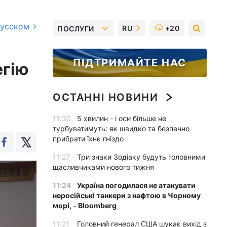
русском
RU
+20
ПОСЛУГИ
ПІДТРИМАЙТЕ НАС
егію
ОСТАННІ НОВИНИ
11:30
5 хвилин - і оси більше не
турбуватимуть: як швидко та безпечно
прибрати їхнє гніздо
11:27
Три знаки Зодіаку будуть головними
щасливчиками нового тижня
11:24
Україна погодилася не атакувати
неросійські танкери з нафтою в Чорному
морі, - Bloomberg
11:21
Головний генерал США шукає вихід з