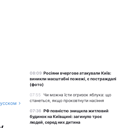
08:09
Росіяни вчергове атакували Київ:
виникли масштабні пожежі, є постраждалі
(фото)
07:55
Чи можна їсти огризок яблука: що
станеться, якщо проковтнути насіння
русском
07:36
РФ повністю знищила житловий
будинок на Київщині: загинуло троє
людей, серед них дитина
у