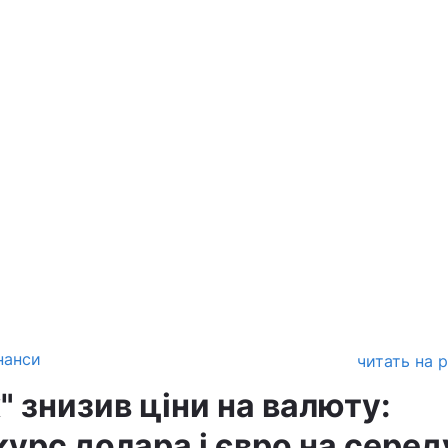
нанси
читать на 
 знизив ціни на валюту:
урс долара і євро на серед