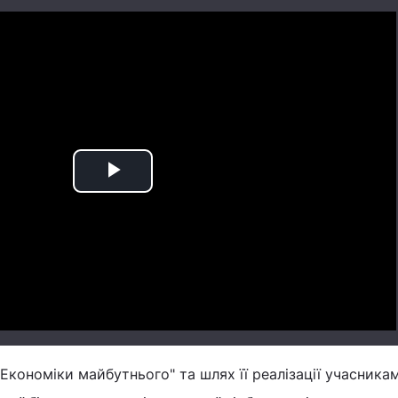
Play
Video
Економіки майбутнього" та шлях її реалізації учасника