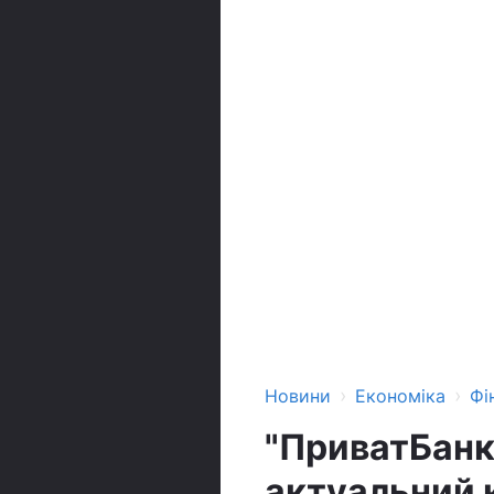
›
›
Новини
Економіка
Фі
"ПриватБанк"
актуальний к