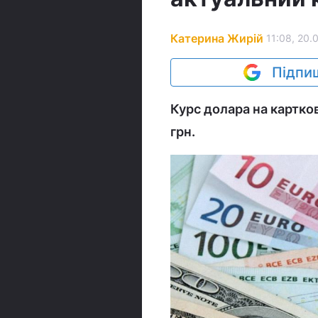
Катерина Жирій
11:08, 20.
Підпиш
Курс долара на картков
грн.