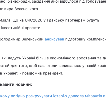
ої бізнес-ради, засідання якої відбулося під головува
димира Зеленського.
домила, що на URC2026 у Гданську партнерам будуть
 інвестиційні проєкти.
 Володимир Зеленський
анонсував
підготовку комплексн
, які дадуть Україні більше економічного зростання та 
тей для того, щоб наші люди залишались у нашій країн
 Україні", - повідомив президент.
кавити новини:
 кому вигідно розкручувати істерію довкола мігрантів в У