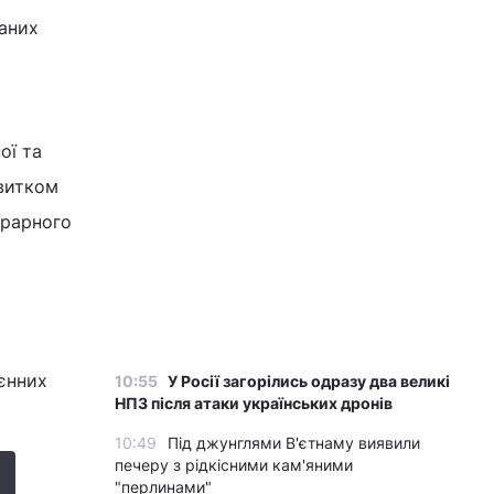
даних
ої та
звитком
грарного
оєнних
10:55
У Росії загорілись одразу два великі
НПЗ після атаки українських дронів
10:49
Під джунглями В'єтнаму виявили
печеру з рідкісними кам'яними
"перлинами"