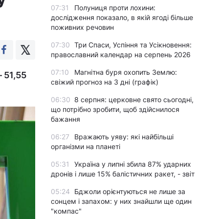
07:31
Полуниця проти лохини:
дослідження показало, в якій ягоді більше
поживних речовин
07:30
Три Спаси, Успіння та Усікновення:
православний календар на серпень 2026
07:10
Магнітна буря охопить Землю:
 51,55
свіжий прогноз на 3 дні (графік)
06:30
8 серпня: церковне свято сьогодні,
що потрібно зробити, щоб здійснилося
бажання
06:27
Вражають уяву: які найбільші
організми на планеті
05:31
Україна у липні збила 87% ударних
дронів і лише 15% балістичних ракет, - звіт
05:24
Бджоли орієнтуються не лише за
сонцем і запахом: у них знайшли ще один
"компас"