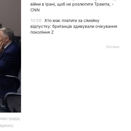
війни в Ірані, щоб не розлютити Трампа, -
CNN
10:56
Хто має платити за сімейну
відпустку: британців здивували очікування
покоління Z
Реклама
знес-ради,
риденко