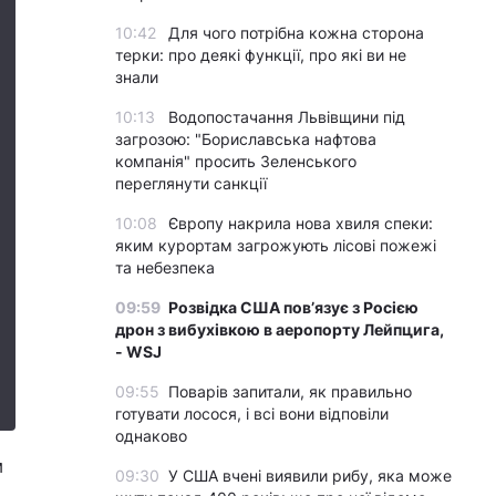
10:42
Для чого потрібна кожна сторона
терки: про деякі функції, про які ви не
знали
10:13
Водопостачання Львівщини під
загрозою: "Бориславська нафтова
компанія" просить Зеленського
переглянути санкції
10:08
Європу накрила нова хвиля спеки:
яким курортам загрожують лісові пожежі
та небезпека
09:59
Розвідка США пов’язує з Росією
дрон з вибухівкою в аеропорту Лейпцига,
- WSJ
09:55
Поварів запитали, як правильно
готувати лосося, і всі вони відповіли
однаково
м
09:30
У США вчені виявили рибу, яка може