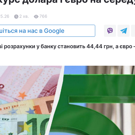
05.26
2 хв.
766
іться на нас в Google
і розрахунки у банку становить 44,44 грн, а євро –