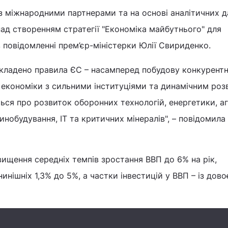
о з міжнародними партнерами та на основі аналітичних 
ад створенням стратегії "Економіка майбутнього" для
 повідомленні прем’єр-міністерки Юлії Свириденко.
 закладено правила ЄС – насамперед побудову конкурентн
 економіки з сильними інституціями та динамічним ро
ься про розвиток оборонних технологій, енергетики, а
инобудування, ІТ та критичних мінералів", – повідомила
вищення середніх темпів зростання ВВП до 6% на рік,
нинішніх 1,3% до 5%, а частки інвестицій у ВВП – із дов