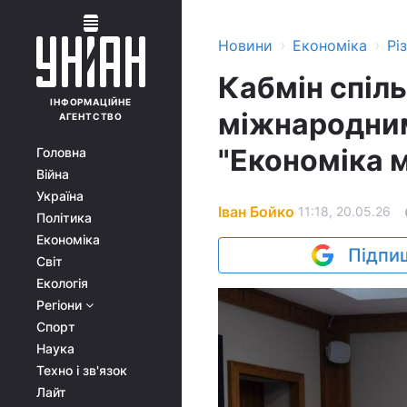
›
›
Новини
Економіка
Рі
Кабмін спіль
ІНФОРМАЦІЙНЕ
міжнародним
АГЕНТСТВО
"Економіка 
Головна
Війна
Україна
Іван Бойко
11:18, 20.05.26
Політика
Економіка
Підпиш
Світ
Екологія
Регіони
Спорт
Наука
Техно і зв'язок
Лайт