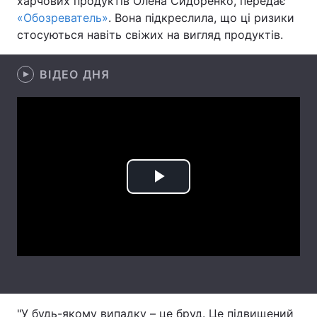
харчових продуктів Олена Сидоренко, передає
«Обозреватель»
. Вона підкреслила, що ці ризики
Лонгріди
стосуються навіть свіжих на вигляд продуктів.
Відео з Youtube
Статті
ВІДЕО ДНЯ
Інтерв'ю
Думки
Архів
Вакансії
Контакти
Play
Послуги
Video
"У будь-якому випадку – це бруд. Це підвищений