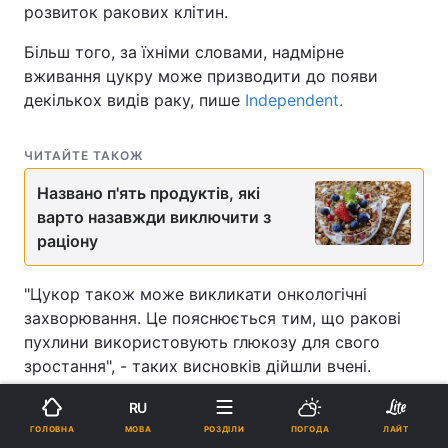
розвиток ракових клітин.
Більш того, за їхніми словами, надмірне
вживання цукру може призводити до появи
декількох видів раку, пише
Independent.
ЧИТАЙТЕ ТАКОЖ
Названо п'ять продуктів, які
варто назавжди виключити з
раціону
"Цукор також може викликати онкологічні
захворювання. Це пояснюється тим, що ракові
пухлини використовують глюкозу для свого
зростання", - таких висновків дійшли вчені.
Дослідники заявили, що зловживання цукром
RU
може призводити до появи трьох видів раку -
МОВА
ГОЛОВНА
РОЗДІЛИ
ПОГОДА
ЛАЙТ