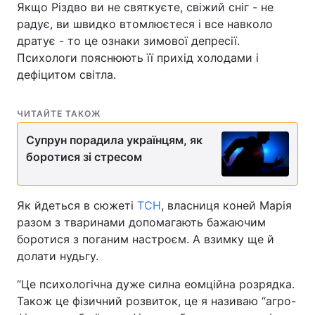
Якщо Різдво ви не святкуєте, свіжий сніг - не
радує, ви швидко втомлюєтеся і все навколо
дратує - то це ознаки зимової депресії.
Психологи пояснюють її прихід холодами і
дефіцитом світла.
ЧИТАЙТЕ ТАКОЖ
Супрун порадила українцям, як
боротися зі стресом
Як йдеться в сюжеті
ТСН
, власниця коней Марія
разом з тваринами допомагають бажаючим
боротися з поганим настроєм. А взимку ще й
долати нудьгу.
“Це психологічна дуже силна еомційна розрядка.
Також це фізичний розвиток, це я називаю “агро-