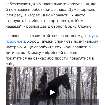
забезпечують, крім правильного харчування, ще
й поліпшення роботи кишечника. Дуже корисно
їсти рагу, вінегрет, ці компоненти. Їх часто
ігнорують і заміщають картоплею, хлібом,
кашами", - розповідає дієтолог Борис Скачко.
І головне - не зациклюйтеся на поганому,
кажуть
психологи
. Хороші думки сприяють позитивному
настрою. А ще спробуйте хоч іноді впадати в
дитинство. Взимку - відмінний варіант
покататися на санках або просто повалятися в
снігу.