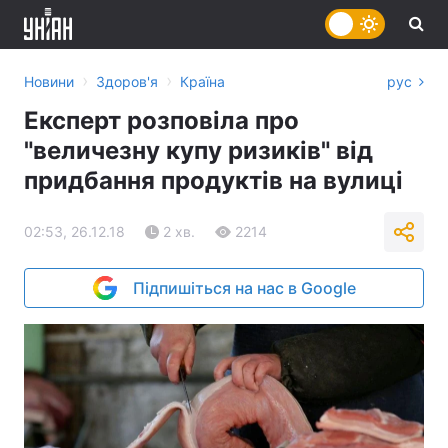
›
›
Новини
Здоров'я
Країна
рус
Експерт розповіла про
"величезну купу ризиків" від
придбання продуктів на вулиці
02:53, 26.12.18
2 хв.
2214
Підпишіться на нас в Google