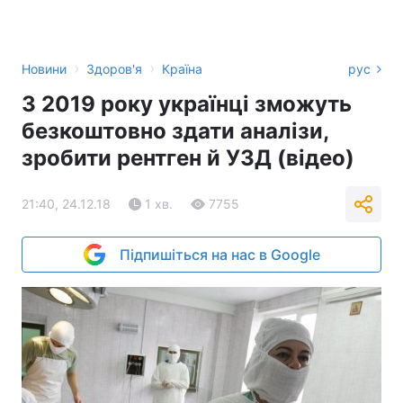
›
›
Новини
Здоров'я
Країна
рус
З 2019 року українці зможуть
безкоштовно здати аналізи,
зробити рентген й УЗД (відео)
21:40, 24.12.18
1 хв.
7755
Підпишіться на нас в Google