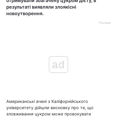
отримували збагачену цукром дієту, в
результаті виявляли злоякісні
новоутворення.
Реклама
ad
Американські вчені з Каліфорнійського
університету дійшли висновку про те, що
зловживання цукром може провокувати