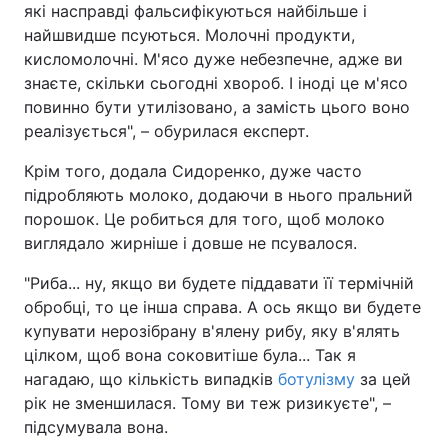
які насправді фальсифікуються найбільше і
найшвидше псуються. Молочні продукти,
кисломолочні. М'ясо дуже небезпечне, адже ви
знаєте, скільки сьогодні хвороб. І іноді це м'ясо
повинно бути утилізовано, а замість цього воно
реалізується", – обурилася експерт.
Крім того, додала Сидоренко, дуже часто
підробляють молоко, додаючи в нього пральний
порошок. Це робиться для того, щоб молоко
виглядало жирніше і довше не псувалося.
"Риба... ну, якщо ви будете піддавати її термічній
обробці, то це інша справа. А ось якщо ви будете
купувати нерозібрану в'ялену рибу, яку в'ялять
цілком, щоб вона соковитіше була... Так я
нагадаю, що кількість випадків
ботулізму
за цей
рік не зменшилася. Тому ви теж ризикуєте", –
підсумувала вона.