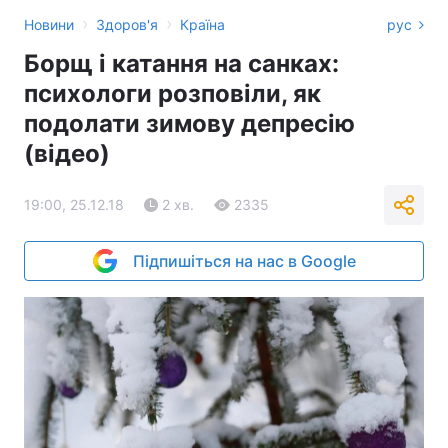
›
›
Новини
Здоров'я
Країна
рус
Борщ і катання на санках:
психологи розповіли, як
подолати зимову депресію
(відео)
19:00, 25.12.18
2 хв.
2335
Підпишіться на нас в Google