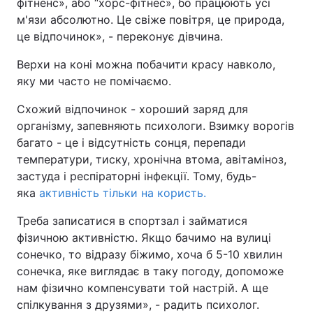
фітненс», або “хорс-фітнес», бо працюють усі
м'язи абсолютно. Це свіже повітря, це природа,
це відпочинок», - переконує дівчина.
Верхи на коні можна побачити красу навколо,
яку ми часто не помічаємо.
Схожий відпочинок - хороший заряд для
організму, запевняють психологи. Взимку ворогів
багато - це і відсутність сонця, перепади
температури, тиску, хронічна втома, авітаміноз,
застуда і респіраторні інфекції. Тому, будь-
яка
активність тільки на користь.
Треба записатися в спортзал і займатися
фізичною активністю. Якщо бачимо на вулиці
сонечко, то відразу біжимо, хоча б 5-10 хвилин
сонечка, яке виглядає в таку погоду, допоможе
нам фізично компенсувати той настрій. А ще
спілкування з друзями», - радить психолог.