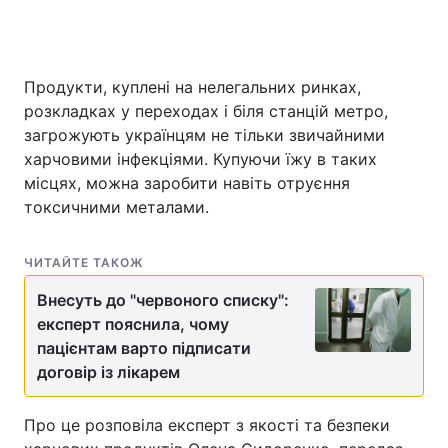
Продукти, куплені на нелегальних ринках,
Головна
Війна
розкладках у переходах і біля станцій метро, ​​
Україна
Політика
загрожують українцям не тільки звичайними
харчовими інфекціями. Купуючи їжу в таких
Економіка
Світ
місцях, можна заробити навіть отруєння
токсичними металами.
Спорт
Наука
Техно і зв'язок
Лайт
ЧИТАЙТЕ ТАКОЖ
Внесуть до "червоного списку":
Зброя
Інциденти
експерт пояснила, чому
пацієнтам варто підписати
Здоров'я
Туризм
договір із лікарем
Цікавинки
Погода
Про це розповіла експерт з якості та безпеки
Екологія
Регіони