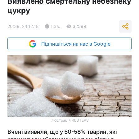
Виявлено смертельну небезпеку
цукру
20:38, 24.12.18
1 хв.
32599
Підпишіться на нас в Google
Ілюстрація REUTERS
Вчені виявили, що у 50-58% тварин, які