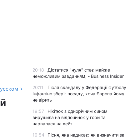
20:18
Дістатися "нуля" стає майже
неможливим завданням, - Business Insider
20:11
Після скандалу у Федерації футболу
русском
Інфантіно зберіг посаду, хоча Європа йому
ий
не вірить
19:57
Нікітюк з однорічним сином
вирушила на відпочинок у гори та
нарвалася на хейт
19:54
Пісня, яка надихає: як визначити за