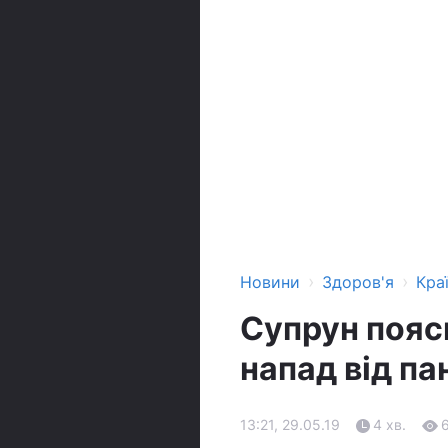
›
›
Новини
Здоров'я
Кра
Супрун поясн
напад від па
13:21, 29.05.19
4 хв.