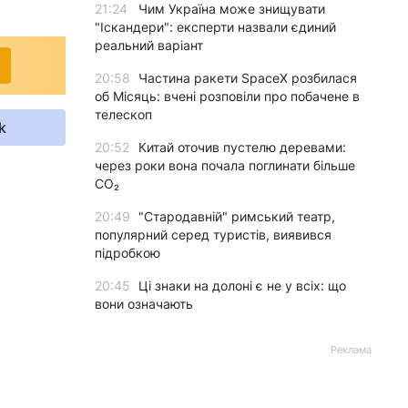
21:24
Чим Україна може знищувати
"Іскандери": експерти назвали єдиний
реальний варіант
20:58
Частина ракети SpaceX розбилася
об Місяць: вчені розповіли про побачене в
телескоп
k
20:52
Китай оточив пустелю деревами:
через роки вона почала поглинати більше
CO₂
20:49
"Стародавній" римський театр,
популярний серед туристів, виявився
підробкою
20:45
Ці знаки на долоні є не у всіх: що
вони означають
Реклама