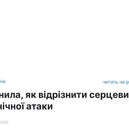
їна
читать на 
ила, як відрізнити серцев
нічної атаки
6050