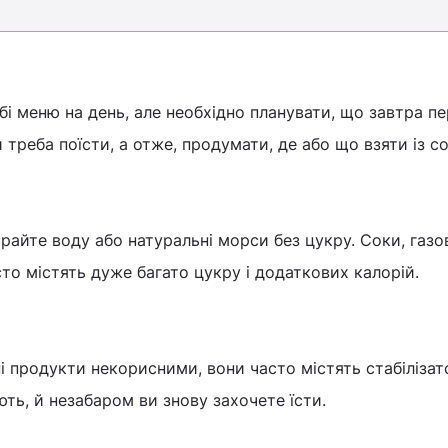
бі меню на день, але необхідно планувати, що завтра п
 треба поїсти, а отже, продумати, де або що взяти із с
райте воду або натуральні морси без цукру. Соки, газо
сто містять дуже багато цукру і додаткових калорій.
 продукти некорисними, вони часто містять стабілізат
ють, й незабаром ви знову захочете їсти.