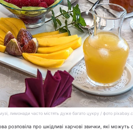
смузі, лимонади часто містять дуже багато цукру / фото pixabay.
ова розповіла про шкідливі харчові звички, які можуть 