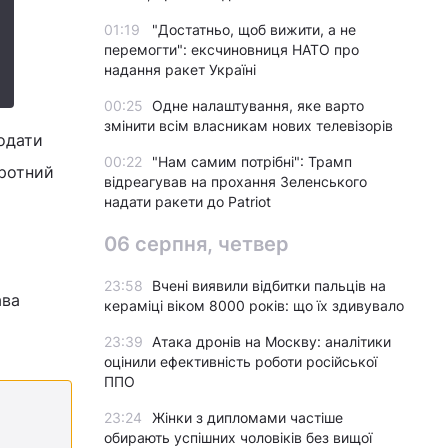
01:19
"Достатньо, щоб вижити, а не
перемогти": ексчиновниця НАТО про
надання ракет Україні
00:25
Одне налаштування, яке варто
змінити всім власникам нових телевізорів
додати
00:22
"Нам самим потрібні": Трамп
оротний
відреагував на прохання Зеленського
надати ракети до Patriot
06 серпня, четвер
23:58
Вчені виявили відбитки пальців на
ава
кераміці віком 8000 років: що їх здивувало
23:39
Атака дронів на Москву: аналітики
оцінили ефективність роботи російської
ППО
23:24
Жінки з дипломами частіше
обирають успішних чоловіків без вищої