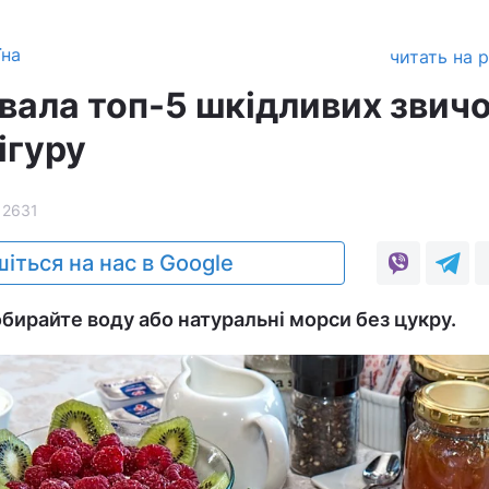
їна
читать на 
вала топ-5 шкідливих звичо
ігуру
12631
іться на нас в Google
обирайте воду або натуральні морси без цукру.