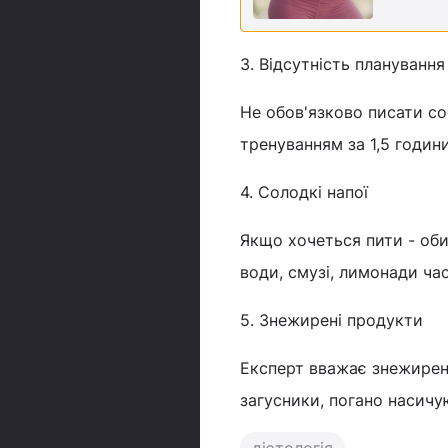
3. Відсутність планування
Не обов'язково писати со
тренуванням за 1,5 години
4. Солодкі напої
Якщо хочеться пити - оби
води, смузі, лимонади ча
5. Знежирені продукти
Експерт вважає знежирені
загусники, погано насичу