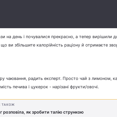
ази на день і почувалися прекрасно, а тепер вирішили 
, що ви збільшите калорійність раціону й отримаєте зв
у чаювання, радить експерт. Просто чай з лимоном, к
ість печива і цукерок - нарізані фрукти/овочі.
Е ТАКОЖ
г розповіла, як зробити талію стрункою