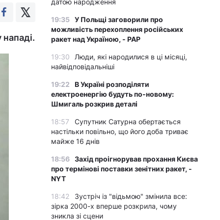
датою народження
19:35
У Польщі заговорили про
можливість перехоплення російських
 нападі.
ракет над Україною, - PAP
19:30
Люди, які народилися в ці місяці,
найвідповідальніші
19:22
В Україні розподіляти
електроенергію будуть по-новому:
Шмигаль розкрив деталі
18:57
Супутник Сатурна обертається
настільки повільно, що його доба триває
майже 16 днів
18:56
Захід проігнорував прохання Києва
про термінові поставки зенітних ракет, -
NYT
18:42
Зустріч із "відьмою" змінила все:
зірка 2000-х вперше розкрила, чому
зникла зі сцени