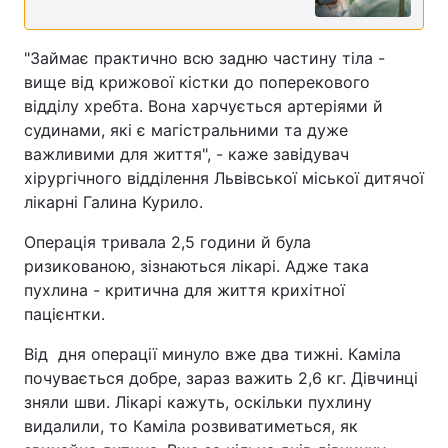
"Займає практично всю задню частину тіла -
вище від крижової кістки до поперекового
відділу хребта. Вона харчується артеріями й
судинами, які є магістральними та дуже
важливими для життя", - каже завідувач
хірургічного відділення Львівської міської дитячої
лікарні Галина Курило.
Операція тривала 2,5 години й була
ризикованою, зізнаються лікарі. Адже така
пухлина - критична для життя крихітної
пацієнтки.
Від дня операції минуло вже два тижні. Каміла
почувається добре, зараз важить 2,6 кг. Дівчинці
зняли шви. Лікарі кажуть, оскільки пухлину
видалили, то Каміла розвиватиметься, як