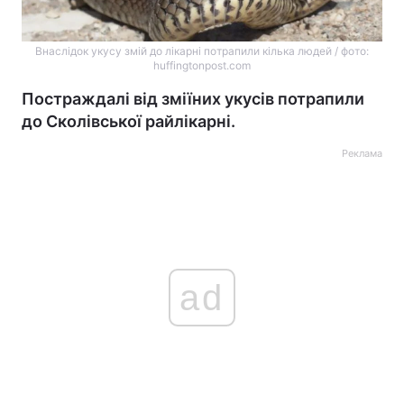
Внаслідок укусу змій до лікарні потрапили кілька людей / фото:
huffingtonpost.com
Постраждалі від зміїних укусів потрапили
до Сколівської райлікарні.
Реклама
ad