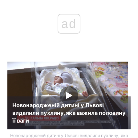
ad
Новонародженій дитині у Львові
видалили пухлину, яка важила половину
її ваги
Новонародженій дитині у Львові видалили пухлину, яка