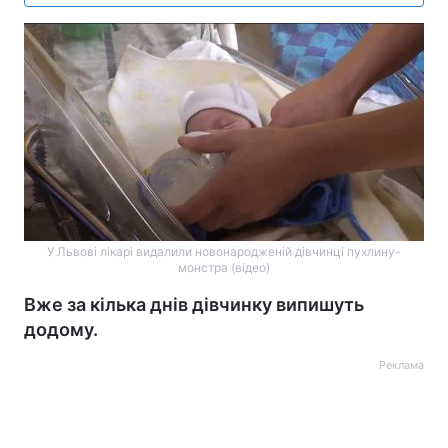
У Львові лікарі видалили новонародженій дівчинці пухлину-
монстра (відео)
Вже за кілька днів дівчинку випишуть
додому.
Реклама