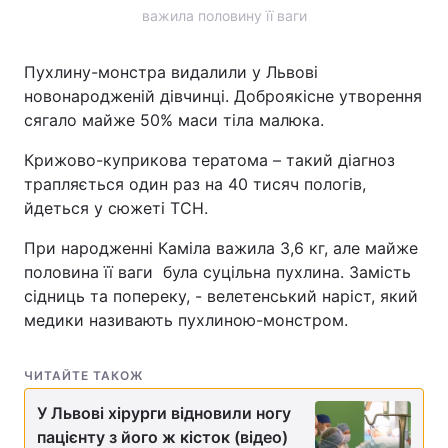
важила половину її ваги
Пухлину-монстра видалили у Львові
новонародженій дівчинці. Доброякісне утворення
сягало майже 50% маси тіла малюка.
Крижово-куприкова тератома – такий діагноз
трапляється один раз на 40 тисяч пологів,
йдеться у сюжеті ТСН.
При народженні Каміла важила 3,6 кг, але майже
половина її ваги була суцільна пухлина. Замість
сідниць та попереку, - велетенський наріст, який
медики називають пухлиною-монстром.
ЧИТАЙТЕ ТАКОЖ
У Львові хірурги відновили ногу
пацієнту з його ж кісток (відео)