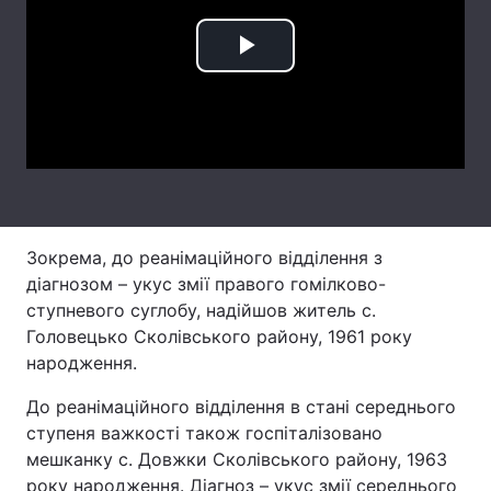
Лонгріди
Play
Відео з Youtube
Статті
Video
Інтерв'ю
Думки
Архів
Вакансії
Контакти
Зокрема, до реанімаційного відділення з
діагнозом – укус змії правого гомілково-
Послуги
ступневого суглобу, надійшов житель с.
Головецько Сколівського району, 1961 року
народження.
До реанімаційного відділення в стані середнього
ступеня важкості також госпіталізовано
мешканку с. Довжки Сколівського району, 1963
року народження. Діагноз – укус змії середнього