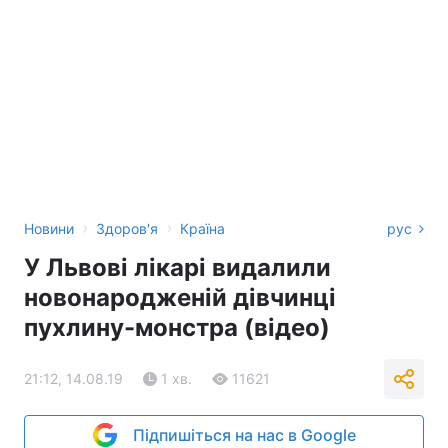
›
›
Новини
Здоров'я
Країна
рус
У Львові лікарі видалили
новонародженій дівчинці
пухлину-монстра (відео)
21:12, 14.08.19
1 хв.
11621
Підпишіться на нас в Google