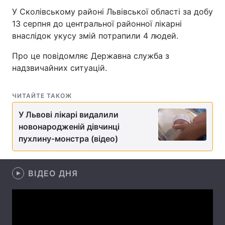
У Сколівському районі Львівської області за добу
13 серпня до центральної районної лікарні
внаслідок укусу змій потрапили 4 людей.
Головна
Війна
Про це повідомляє Державна служба з
Україна
Політика
надзвичайних ситуацій.
Економіка
Світ
ЧИТАЙТЕ ТАКОЖ
Спорт
Наука
У Львові лікарі видалили
новонародженій дівчинці
Техно і зв'язок
Лайт
пухлину-монстра (відео)
Зброя
Інциденти
ВІДЕО ДНЯ
Здоров'я
Туризм
Цікавинки
Погода
Екологія
Регіони