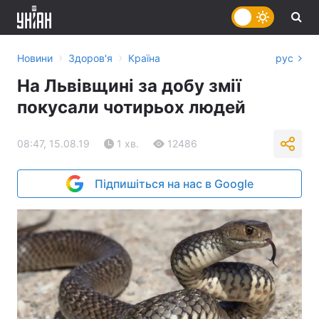
›
›
Новини
Здоров'я
Країна
рус
На Львівщині за добу змії
покусали чотирьох людей
08:47, 15.08.19
1 хв.
12486
Підпишіться на нас в Google