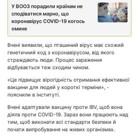
У ВООЗ порадили країнам не
сподіватися марно, що
коронавірус COVID-19 когось
омине
Вчені виявили, що пташиний вірус має схожий
генетичний код з коронавірусом, від якого
страждають люди. Процес зараження
відбувається теж сходим чином.
«Це підвищує вірогідність отримання ефективної
вакцини для людей у короткі терміни», -
пояснили в інституті.
Вчені адаптували вакцину проти IBV, щоб вона
діяла проти COVID-19. Зараз вони працюють над
тим, щоб виконати всі стандарти безпеки й
почати випробування на живих організмах.