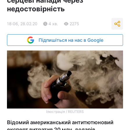
серцеві напади через
недостовірність
18:06, 28.02.20
4 хв.
2275
Підпишіться на нас в Google
Ілюстрація / REUTERS
Відомий американський антитютюновий
експерт витратив 20 млн. доларів