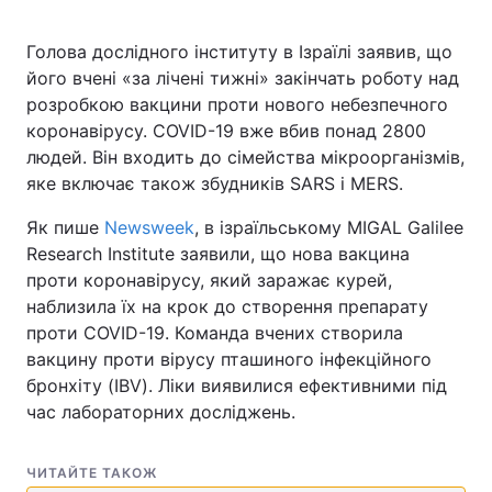
Голова дослідного інституту в Ізраїлі заявив, що
його вчені «за лічені тижні» закінчать роботу над
розробкою вакцини проти нового небезпечного
коронавірусу. COVID-19 вже вбив понад 2800
людей. Він входить до сімейства мікроорганізмів,
яке включає також збудників SARS і MERS.
Як пише
Newsweek
, в ізраїльському MIGAL Galilee
Research Institute заявили, що нова вакцина
проти коронавірусу, який заражає курей,
наблизила їх на крок до створення препарату
проти COVID-19. Команда вчених створила
вакцину проти вірусу пташиного інфекційного
бронхіту (IBV). Ліки виявилися ефективними під
час лабораторних досліджень.
ЧИТАЙТЕ ТАКОЖ