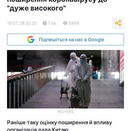
"дуже високого"
18:07, 28.02.20
1 хв.
5866
Підпишіться на нас в Google
REUTERS
Раніше таку оцінку поширення й впливу
організація дала Китаю.