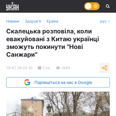
›
›
Новини
Здоров'я
Країна
рус
Скалецька розповіла, коли
евакуйовані з Китаю українці
зможуть покинути "Нові
Санжари"
19:47, 28.02.20
2 хв.
2545
Підпишіться на нас в Google