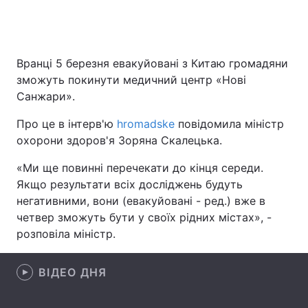
Головна
Війна
Вранці 5 березня евакуйовані з Китаю громадяни
зможуть покинути медичний центр «Нові
Україна
Політика
Санжари».
Економіка
Світ
Про це в інтерв'ю
hromadske
повідомила міністр
охорони здоров'я Зоряна Скалецька.
Спорт
Наука
«Ми ще повинні перечекати до кінця середи.
Техно і зв'язок
Лайт
Якщо результати всіх досліджень будуть
негативними, вони (евакуйовані - ред.) вже в
Зброя
Інциденти
четвер зможуть бути у своїх рідних містах», -
розповіла міністр.
Здоров'я
Туризм
Цікавинки
Погода
ВІДЕО ДНЯ
Екологія
Регіони