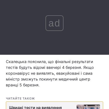
Лонгріди
ad
Відео з Youtube
Статті
Інтерв'ю
Думки
Архів
Вакансії
Контакти
Скалецька пояснила, що фінальні результати
Послуги
тестів будуть відомі ввечері 4 березня. Якщо
коронавірус не виявлять, евакуйовані і сама
міністр зможуть покинути медичний центр
вранці 5 березня.
ЧИТАЙТЕ ТАКОЖ
Швидкі тести на виявлення