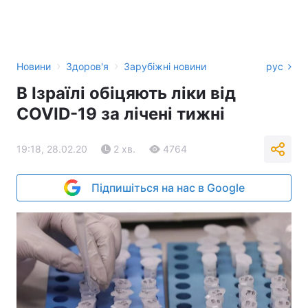
›
›
Новини
Здоров'я
Зарубіжні новини
рус
В Ізраїлі обіцяють ліки від
COVID-19 за лічені тижні
19:18, 28.02.20
2 хв.
4764
Підпишіться на нас в Google