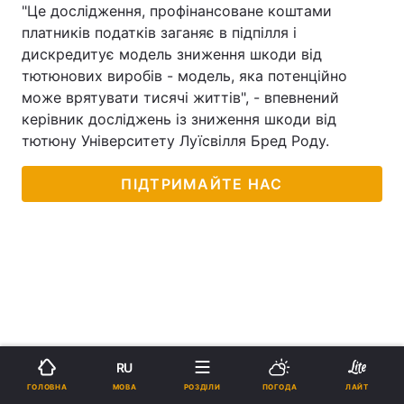
"Це дослідження, профінансоване коштами
платників податків заганяє в підпілля і
дискредитує модель зниження шкоди від
тютюнових виробів - модель, яка потенційно
може врятувати тисячі життів", - впевнений
керівник досліджень із зниження шкоди від
тютюну Університету Луїсвілля Бред Роду.
ПІДТРИМАЙТЕ НАС
RU
МОВА
ГОЛОВНА
РОЗДІЛИ
ПОГОДА
ЛАЙТ