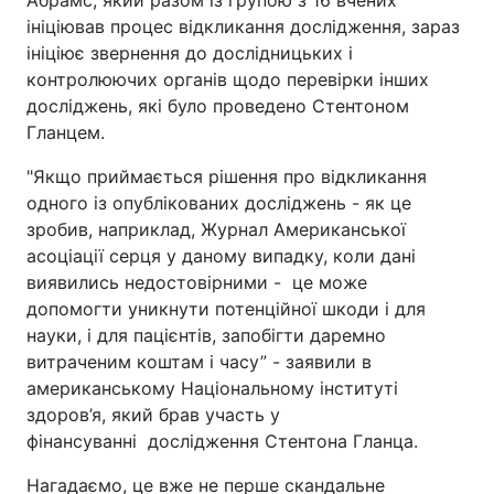
Абрамс, який разом із групою з 16 вчених
ініціював процес відкликання дослідження, зараз
ініціює звернення до дослідницьких і
контролюючих органів щодо перевірки інших
досліджень, які було проведено Стентоном
Гланцем.
"Якщо приймається рішення про відкликання
одного із опублікованих досліджень - як це
зробив, наприклад, Журнал Американської
асоціації серця у даному випадку, коли дані
виявились недостовірними - це може
допомогти уникнути потенційної шкоди і для
науки, і для пацієнтів, запобігти даремно
витраченим коштам і часу” - заявили в
американському Національному інституті
здоров’я, який брав участь у
фінансуванні дослідження Стентона Гланца.
Нагадаємо, це вже не перше скандальне