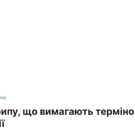
їна
ипу, що вимагають терміно
ї