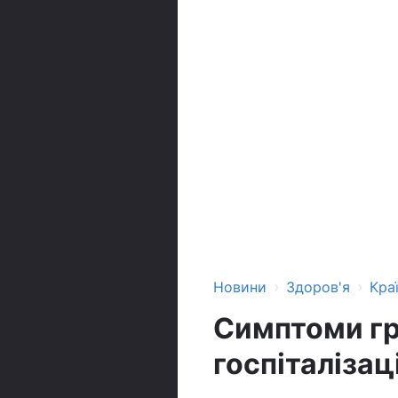
›
›
Новини
Здоров'я
Кра
Симптоми гр
госпіталізаці