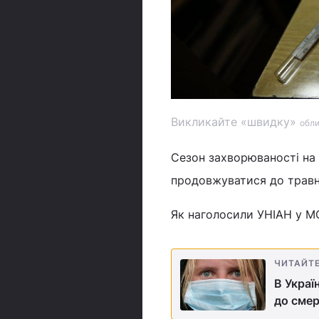
Викликайте «швидку»
обли
Cезон захворюваності на г
продовжуватися до травн
Як наголосили УНІАН у МО
ЧИТАЙТ
В Украї
до смер