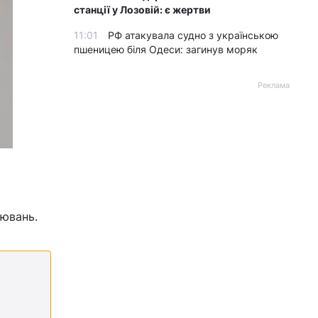
станції у Лозовій: є жертви
11:01
РФ атакувала судно з українською
пшеницею біля Одеси: загинув моряк
Реклама
рювань.