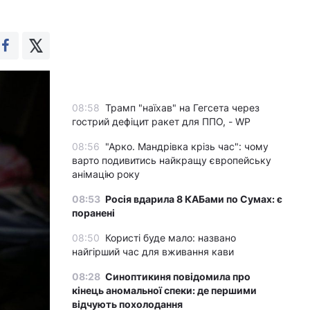
08:58
Трамп "наїхав" на Гегсета через
гострий дефіцит ракет для ППО, - WP
08:56
"Арко. Мандрівка крізь час": чому
варто подивитись найкращу європейську
анімацію року
08:53
Росія вдарила 8 КАБами по Сумах: є
поранені
08:50
Користі буде мало: названо
найгірший час для вживання кави
08:28
Синоптикиня повідомила про
кінець аномальної спеки: де першими
відчують похолодання