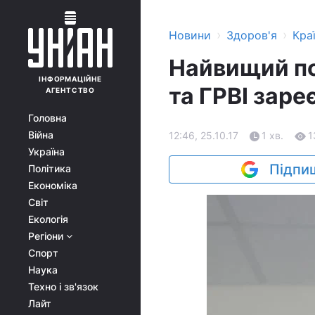
›
›
Новини
Здоров'я
Кра
Найвищий по
ІНФОРМАЦІЙНЕ
та ГРВІ заре
АГЕНТСТВО
Головна
Війна
12:46, 25.10.17
1 хв.
1
Україна
Підпиш
Політика
Економіка
Світ
Екологія
Регіони
Спорт
Наука
Техно і зв'язок
Лайт