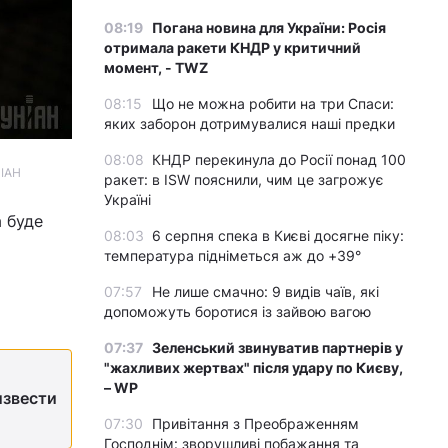
08:19
Погана новина для України: Росія
отримала ракети КНДР у критичний
момент, - TWZ
08:15
Що не можна робити на три Спаси:
яких заборон дотримувалися наші предки
08:08
КНДР перекинула до Росії понад 100
ІАН
ракет: в ISW пояснили, чим це загрожує
Україні
а буде
08:03
6 серпня спека в Києві досягне піку:
температура підніметься аж до +39°
07:57
Не лише смачно: 9 видів чаїв, які
допоможуть боротися із зайвою вагою
07:37
Зеленський звинуватив партнерів у
"жахливих жертвах" після удару по Києву,
– WP
извести
07:30
Привітання з Преображенням
Господнім: зворушливі побажання та