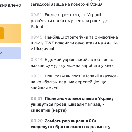
загадкові явища на поверхні Сонця
 виявлено
09:51
Експерт розкрив, як Україні
розвʼязати проблему нестачі ракет до
Patriot
09:45
Найбільш стратегічна та символічна
ціль: у TWZ пояснили сенс атаки на Ан-124
у Німеччині
k
09:44
Відомий український актор чесно
назвав суму, яку можна заробити у кіно
09:39
Нові скам'янілості в Іспанії вказують
на канібалізм перших європейців: що
знайшли вчені
09:31
Після аномальної спеки в Україну
увірвуться грози, шквали та град, -
синоптик (карта)
09:29
Замість розширення ЄС:
ексдепутат британського парламенту