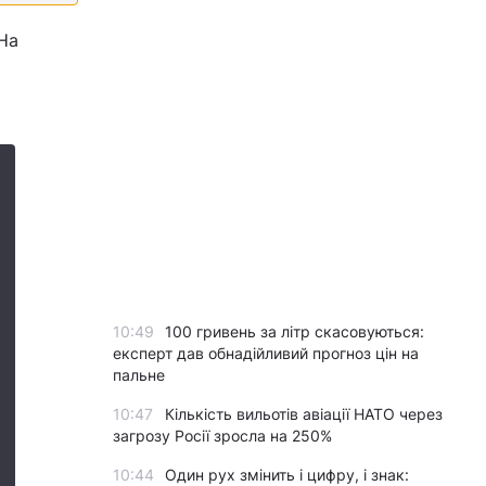
 На
10:49
100 гривень за літр скасовуються:
експерт дав обнадійливий прогноз цін на
пальне
10:47
Кількість вильотів авіації НАТО через
загрозу Росії зросла на 250%
10:44
Один рух змінить і цифру, і знак: