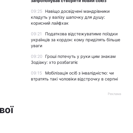
запропонував створити новий союз
09:25
Навіщо досвідчені мандрівники
кладуть у валізу шапочку для душу:
корисний лайфхак
09:21
Податкова відстежуватиме поїздки
українців за кордон: кому приділять більше
уваги
09:20
Гроші потечуть у руки цим знакам
Зодіаку: хто розбагатіє
09:15
Мобілізація осіб з інвалідністю: чи
втратять такі чоловіки відстрочку в серпні
Реклама
вої