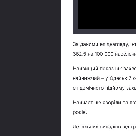
За даними епіднагляду, і
362,5 на 100 000 населенн
Найвищий показник захвор
найнижчий – у Одеській о
епідемічного підйому зах
Найчастіше хворіли та по
років.
Летальних випадків від гр