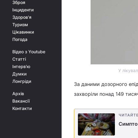
Зброя
Інциденти
Здоров'я
Туризм
Цікавинки
Погода
Відео з Youtube
Статті
Інтерв'ю
У лікувал
Думки
Лонгріди
За даними дозорного епід
Архів
захворіли понад 149 тися
Вакансії
Контакти
ЧИТАЙТ
Симптом