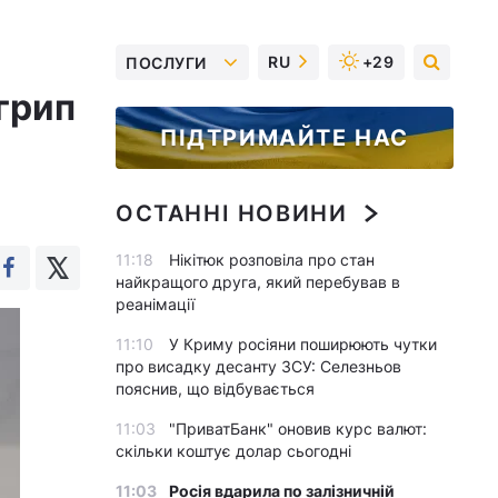
RU
+29
ПОСЛУГИ
грип
ПІДТРИМАЙТЕ НАС
ОСТАННІ НОВИНИ
11:18
Нікітюк розповіла про стан
найкращого друга, який перебував в
реанімації
11:10
У Криму росіяни поширюють чутки
про висадку десанту ЗСУ: Селезньов
пояснив, що відбувається
11:03
"ПриватБанк" оновив курс валют:
скільки коштує долар сьогодні
11:03
Росія вдарила по залізничній