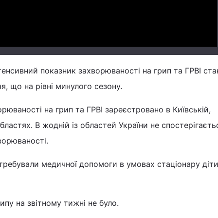
нтенсивний показник захворюваності на грип та ГРВІ ст
я, що на рівні минулого сезону.
юваності на грип та ГРВІ зареєстровано в Київській,
бластях. В жодній із областей України не спостерігаєть
ворюваності.
требували медичної допомоги в умовах стаціонару діти
ипу на звітному тижні не було.