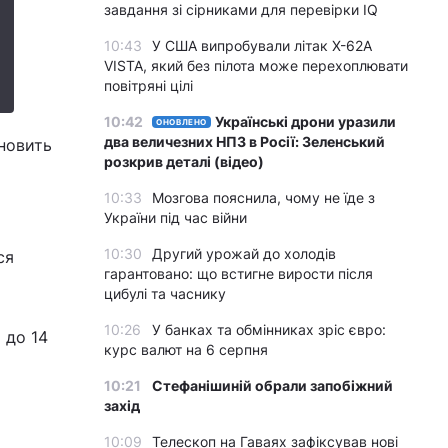
завдання зі сірниками для перевірки IQ
10:43
У США випробували літак X-62A
VISTA, який без пілота може перехоплювати
повітряні цілі
10:42
Українські дрони уразили
ОНОВЛЕНО
два величезних НПЗ в Росії: Зеленський
ановить
розкрив деталі (відео)
10:33
Мозгова пояснила, чому не їде з
України під час війни
10:30
Другий урожай до холодів
ся
гарантовано: що встигне вирости після
цибулі та часнику
10:26
У банках та обмінниках зріс євро:
 до 14
курс валют на 6 серпня
10:21
Стефанішиній обрали запобіжний
захід
10:09
Телескоп на Гаваях зафіксував нові