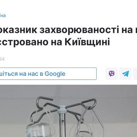
їна
казник захворюваності на 
єстровано на Київщині
34
іться на нас в Google