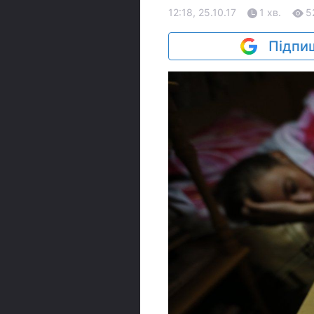
12:18, 25.10.17
1 хв.
5
Підпиш