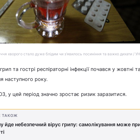
ччя хворого стало дуже блідим чи з’явилось посиніння та
важко дихати /
УН
рип та гострі респіраторні інфекції почався у жовтні т
я наступного року.
З, у цей період значно зростає ризик заразитися.
Е ТАКОЖ
ну йде небезпечний вірус грипу: самолікування може пр
ті