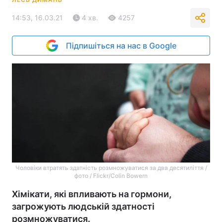
14:53, 16.03.21
4 хв.
4257
Підпишіться на нас в Google
Чоловіки втратять здатність розмножуватися за два десятиліття /
фото / Flickr/Colin Bowern
Хімікати, які впливають на гормони,
загрожують людській здатності
розмножуватися.