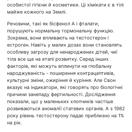
особистої гігієни й косметики. Ці хімікати є в тілі
майже кожного на Землі.
Речовини, такі як бісфенол А і фталати,
порушують нормальну гормональну функцію.
Зокрема, вони впливають на тестостерон і
естроген. Навіть у малих дозах вони становлять
особливу загрозу для ненароджених дітей, чиї
тіла все ще на етапі розвитку. Серед інших
факторів, які можуть вплинути на глобальну
народжуваність - поширення контрацептивів,
культурні зміни, ожиріння й куріння. Але Свон
вказує на індикатори, які говорять про біологічні
причини занепаду фертильності. Дослідження
показали, що у маленьких хлопчиків частіше
розвиваються аномалії статевих органів. А з 1982
року рівень тестостерону падає приблизно на 1%
на рік.