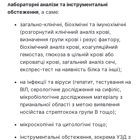
лабораторні аналізи та інструментальні
Тема оформлення
обстеження
, а саме:
загально-клінічні, біохімічні та імунохімічні
(розгорнутий клінічний аналіз крові,
визначення групи крові і резус фактору,
біохімічний аналіз крові, коагуляційний
гемостаз, глюкоза в цільній крові або
сироватці крові, загальний аналіз сечі,
експрес-тест на наявність білка та інші);
на інфекції та віруси (гепатит, тестування на
ВІЛ, серологічне дослідження на сифіліс,
мікробіологічне дослідження матеріалу з
прианальної області з метою виявлення
носійства стрептокока групи В тощо);
мікроскопічні та цитологічні тощо;
інструментальні обстеження, зокрема УЗД з