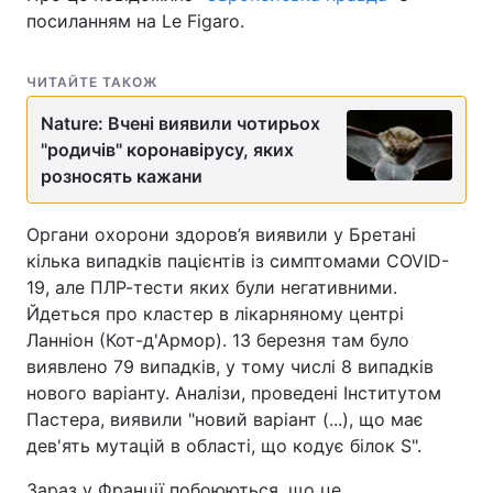
посиланням на Le Figaro.
ЧИТАЙТЕ ТАКОЖ
Nature: Вчені виявили чотирьох
"родичів" коронавірусу, яких
розносять кажани
Органи охорони здоров’я виявили у Бретані
кілька випадків пацієнтів із симптомами COVID-
19, але ПЛР-тести яких були негативними.
Йдеться про кластер в лікарняному центрі
Ланніон (Кот-д'Армор). 13 березня там було
виявлено 79 випадків, у тому числі 8 випадків
нового варіанту. Аналізи, проведені Інститутом
Пастера, виявили "новий варіант (...), що має
дев'ять мутацій в області, що кодує білок S".
Зараз у Франції побоюються, що це