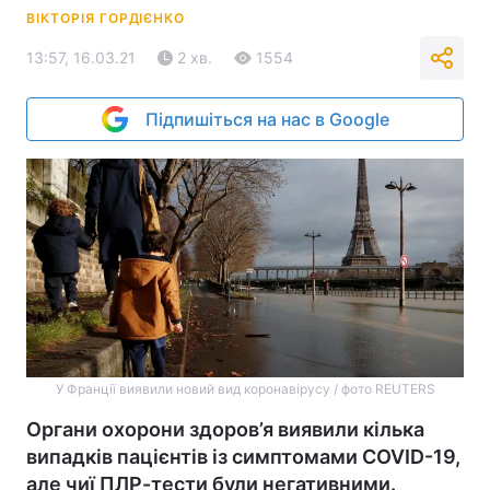
ВІКТОРІЯ ГОРДІЄНКО
13:57, 16.03.21
2 хв.
1554
Підпишіться на нас в Google
У Франції виявили новий вид коронавірусу / фото REUTERS
Органи охорони здоров’я виявили кілька
випадків пацієнтів із симптомами COVID-19,
але чиї ПЛР-тести були негативними.