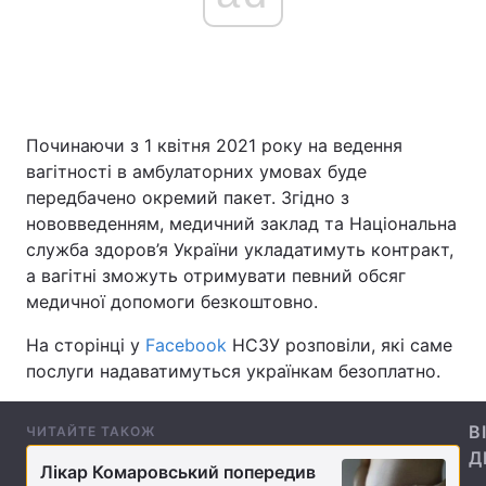
Головна
Війна
Україна
Політика
Починаючи з 1 квітня 2021 року на ведення
вагітності в амбулаторних умовах буде
Економіка
Світ
передбачено окремий пакет. Згідно з
нововведенням, медичний заклад та Національна
Спорт
Наука
служба здоров’я України укладатимуть контракт,
а вагітні зможуть отримувати певний обсяг
Техно і зв'язок
Лайт
медичної допомоги безкоштовно.
Зброя
Інциденти
На сторінці у
Facebook
НСЗУ розповіли, які саме
послуги надаватимуться українкам безоплатно.
Здоров'я
Туризм
Цікавинки
Погода
В
ЧИТАЙТЕ ТАКОЖ
Д
Лікар Комаровський попередив
Екологія
Регіони