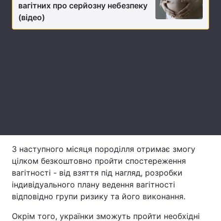
вагітних про серйозну небезпеку
Лонгріди
(відео)
Відео з Youtube
Статті
Інтерв'ю
Думки
Архів
Вакансії
Контакти
Послуги
З наступного місяця породілля отримає змогу
цілком безкоштовно пройти спостереження
вагітності - від взяття під нагляд, розробки
індивідуального плану ведення вагітності
відповідно групи ризику та його виконання.
Окрім того, українки зможуть пройти необхідні