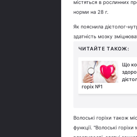
містяться в рослинних пр
норми на 28 г.
Як пояснила дієтолог-ну
здатність мозку зміцнюва
ЧИТАЙТЕ ТАКОЖ:
Прорив у нейронауці:
Що ко
німецький дослідник
здоро
пояснив, як працює
дієто
а система мозку
горіх №1
Волоські горіхи також міс
функції. "Волоські горіхи