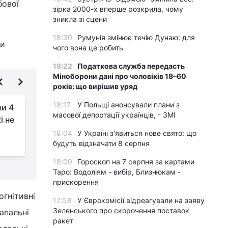
бової
зірка 2000-х вперше розкрила, чому
зникла зі сцени
18:30
Румунія змінює течію Дунаю: для
ти
чого вона це робить
18:22
Податкова служба передасть
Міноборони дані про чоловіків 18–60
років: що вирішив уряд
18:17
У Польщі анонсували плани з
ли 4
Прорив у нейронауці:
масової депортації українців, - ЗМІ
і не
німецький дослідник
пояснив, як працює
18:04
У Україні з'явиться нове свято: що
навігаційна система мозку
г
будуть відзначати 8 серпня
18:00
Гороскоп на 7 серпня за картами
Таро: Водоліям - вибір, Близнюкам -
прискорення
огнітивні
17:58
У Єврокомісії відреагували на заяву
Зеленського про скорочення поставок
апальні
ракет