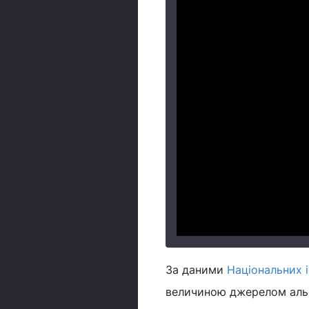
За даними
Національних 
величиною джерелом альф