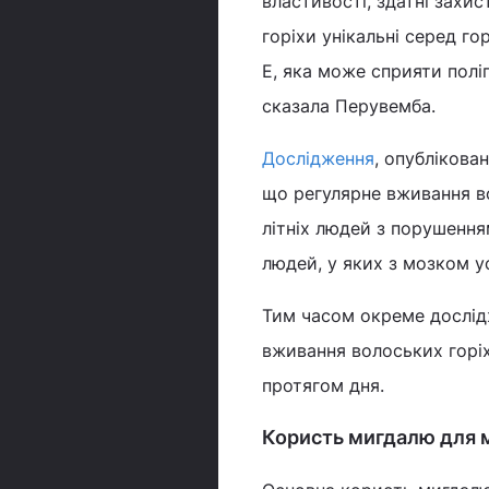
властивості, здатні захис
горіхи унікальні серед г
Е, яка може сприяти полі
сказала Перувемба.
Дослідження
, опублікова
що регулярне вживання во
літніх людей з порушення
людей, у яких з мозком у
Тим часом окреме дослід
вживання волоських горіх
протягом дня.
Користь мигдалю для 