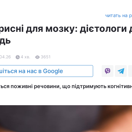
читать на 
орисні для мозку: дієтологи
ідь
.04.26
4 хв.
3651
іться на нас в Google
ться поживні речовини, що підтримують когнітивн