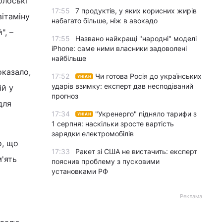
олоські
17:55
7 продуктів, у яких корисних жирів
вітаміну
набагато більше, ніж в авокадо
", –
17:55
Названо найкращі "народні" моделі
iPhone: саме ними власники задоволені
найбільше
оказало,
17:52
Чи готова Росія до українських
УНІАН
ударів взимку: експерт дав несподіваний
ій у
прогноз
для
17:34
"Укренерго" підняло тарифи з
УНІАН
1 серпня: наскільки зросте вартість
зарядки електромобілів
о, що
17:33
Ракет зі США не вистачить: експерт
м'ять
пояснив проблему з пусковими
установками РФ
Реклама