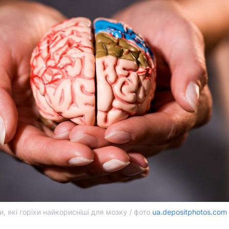
и, які горіхи найкорисніші для мозку / фото
ua.depositphotos.com