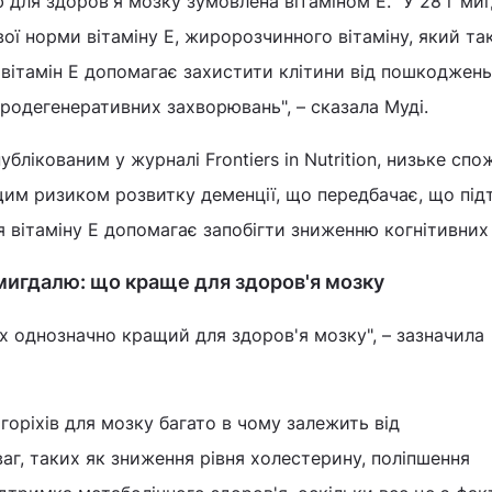
для здоров'я мозку зумовлена вітаміном Е. "У 28 г ми
ої норми вітаміну Е, жиророзчинного вітаміну, який та
 вітамін Е допомагає захистити клітини від пошкоджень,
одегенеративних захворювань", – сказала Муді.
публікованим у журналі Frontiers in Nutrition, низьке сп
ищим ризиком розвитку деменції, що передбачає, що пі
вітаміну Е допомагає запобігти зниженню когнітивних 
 мигдалю: що краще для здоров'я мозку
іх однозначно кращий для здоров'я мозку", – зазначила
горіхів для мозку багато в чому залежить від
аг, таких як зниження рівня холестерину, поліпшення