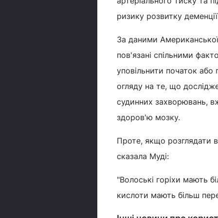
артеріального тиску та п
ризику розвитку деменції
За даними Американської 
пов'язані спільними факт
уповільнити початок або 
огляду на те, що дослідж
судинних захворювань, в
здоров'ю мозку.
Проте, якщо розглядати в
сказала Муді:
"Волоські горіхи мають б
кислоти мають більш пер