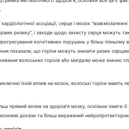
ідтримка метаболічного здоров'я, оскільки все це є фа
.
кардіологічної асоціації, серце і мозок "взаємозалежні
орами ризику", і заходи щодо захисту серця можуть т
прогресування когнітивних порушень у більш пізньому ві
ення показали, що горіхи можуть знизити ризик серцев
живання волоських горіхів або мигдалю може значно с
иключно їхній вплив на мозок, волоські горіхи мають пе
ільш прямий вплив на здоров'я мозку, оскільки омега-3
еконливі докази та більш виражений нейропротекторни