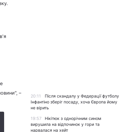
зку.
в'я
же
овини", –
20:11
Після скандалу у Федерації футболу
Інфантіно зберіг посаду, хоча Європа йому
не вірить
19:57
Нікітюк з однорічним сином
вирушила на відпочинок у гори та
нарвалася на хейт