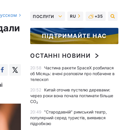
русском
RU
+35
ПОСЛУГИ
 дали
ПІДТРИМАЙТЕ НАС
ОСТАННІ НОВИНИ
20:58
Частина ракети SpaceX розбилася
об Місяць: вчені розповіли про побачене в
телескоп
і
20:52
Китай оточив пустелю деревами:
через роки вона почала поглинати більше
CO₂
20:49
"Стародавній" римський театр,
популярний серед туристів, виявився
підробкою