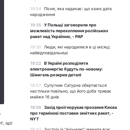
19:54
Пісня, яка надихає: що каже дата
народження
19:35
У Польщі заговорили про
можливість перехоплення російських
ракет над Україною, - PAP
19:30
Люди, які народилися в ці місяці,
найвідповідальніші
19:22
В Україні розподіляти
електроенергію будуть по-новому:
Шмигаль розкрив деталі
18:57
Супутник Сатурна обертається
настільки повільно, що його доба триває
майже 16 днів
18:56
Захід проігнорував прохання Києва
а
про термінові поставки зенітних ракет, -
NYT
т, що
18:42
Зустріч із "відьмою" змінила все: