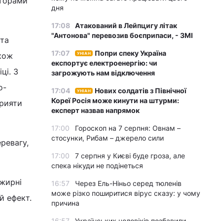
кторами
дня
17:08
Атакований в Лейпцигу літак
"Антонова" перевозив боєприпаси, - ЗМІ
 та
17:07
Попри спеку Україна
акож
УНІАН
експортує електроенергію: чи
ці. З
загрожують нам відключення
о-
17:04
Нових солдатів з Північної
УНІАН
Кореї Росія може кинути на штурми:
прияти
експерт назвав напрямок
17:00
Гороскоп на 7 серпня: Овнам –
стосунки, Рибам – джерело сили
ревагу,
17:00
7 серпня у Києві буде гроза, але
спека нікуди не подінеться
 жирні
16:57
Через Ель-Ніньо серед тюленів
може різко поширитися вірус сказу: у чому
й ефект.
причина
16:57
Українських чоловіків позбавили