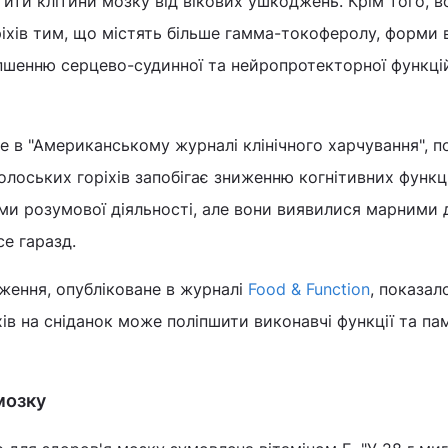
тити клітини мозку від вікових ушкоджень. Крім того, в
оріхів тим, що містять більше гамма-токоферолу, форми 
пшенню серцево-судинної та нейропротекторної функцій
не в "Американському журналі клінічного харчування", п
лоських горіхів запобігає зниженню когнітивних функц
ми розумової діяльності, але вони виявилися марними 
се гаразд.
ження, опубліковане в журналі
Food & Function
, показал
ів на сніданок може поліпшити виконавчі функції та па
мозку