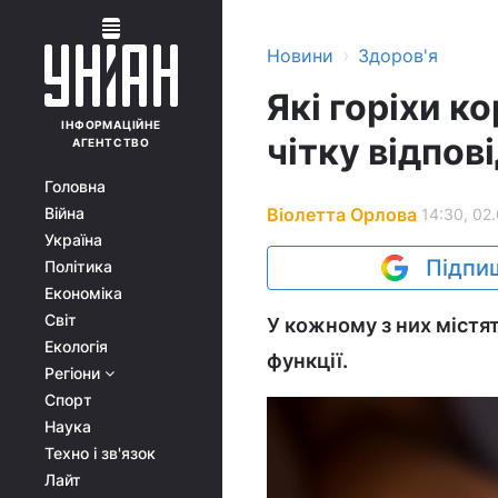
›
Новини
Здоров'я
Які горіхи к
ІНФОРМАЦІЙНЕ
чітку відпов
АГЕНТСТВО
Головна
Віолетта Орлова
Війна
14:30, 02
Україна
Підпиш
Політика
Економіка
Світ
У кожному з них містя
Екологія
функції.
Регіони
Спорт
Наука
Техно і зв'язок
Лайт