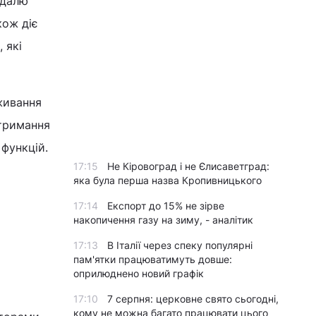
гдалю
кож діє
 які
оживання
дтримання
функцій.
17:15
Не Кіровоград і не Єлисаветград:
яка була перша назва Кропивницького
17:14
Експорт до 15% не зірве
накопичення газу на зиму, - аналітик
17:13
В Італії через спеку популярні
пам'ятки працюватимуть довше:
оприлюднено новий графік
17:10
7 серпня: церковне свято сьогодні,
кому не можна багато працювати цього