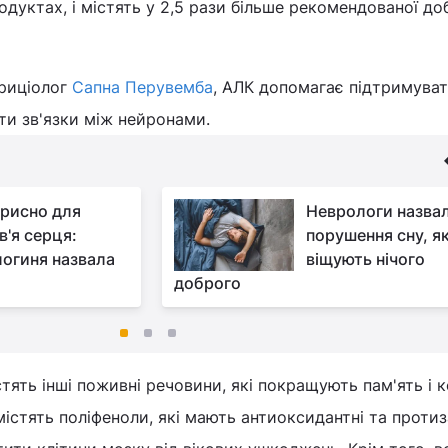
одуктах, і містять у 2,5 рази більше рекомендованої до
триціолог
Сапна Перувемба
, АЛК допомагає підтримува
ти зв'язки між нейронами.
рисно для
Неврологи назва
в'я серця:
порушення сну, як
логиня назвала
віщують нічого
доброго
тять інші поживні речовини, які покращують пам'ять і к
 містять поліфеноли, які мають антиоксидантні та протиз