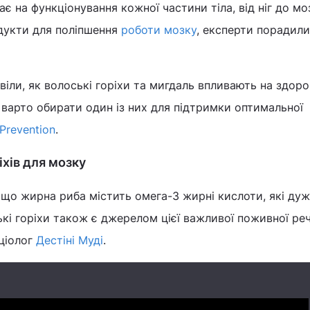
ає на функціонування кожної частини тіла, від ніг до мо
дукти для поліпшення
роботи мозку
, експерти порадили
віли, як волоські горіхи та мигдаль впливають на здоро
и варто обирати один із них для підтримки оптимальної
Prevention
.
іхів для мозку
 що жирна риба містить омега-3 жирні кислоти, які ду
ькі горіхи також є джерелом цієї важливої поживної реч
ціолог
Дестіні Муді
.