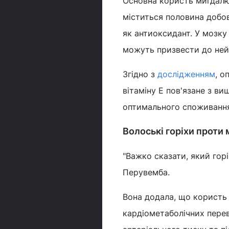
Основна користь мигдалю 
міститься половина добов
як антиоксидант. У мозку
можуть призвести до нейр
Згідно з
дослідженням
, о
вітаміну Е пов'язане з в
оптимального споживання 
Волоські горіхи проти
"Важко сказати, який гор
Перувемба.
Вона додала, що користь 
кардіометаболічних перев