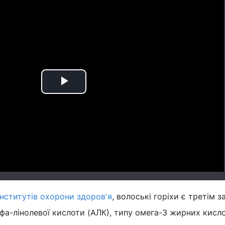
Play
Video
інститутів охорони здоров'я
, волоські горіхи є третім з
а-лінолевої кислоти (АЛК), типу омега-3 жирних кисло