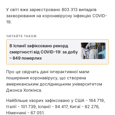
У світі вже зареєстровано 803 313 випадків
захворювання на коронавірусну інфекцію COVID-
19.
Головна
Війна
Україна
Політика
ЧИТАЙТЕ ТАКОЖ
Економіка
Світ
В Іспанії зафіксовано рекорд
смертності від COVID-19: за добу
Спорт
Наука
– 849 померлих
Техно і зв'язок
Лайт
Про це свідчать дані інтерактивної мапи
поширення коронавірусу, що створена
Зброя
Інциденти
американським дослідницьким університетом
Джонса Хопкінса.
Здоров'я
Туризм
Найбільше хворих зафіксовано у США - 164 719,
Цікавинки
Погода
Італії - 101 739, Іспанії - 94 417, Китаї - 82 276,
Німеччині - 67 051.
Екологія
Регіони