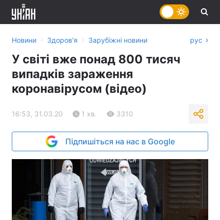
›
›
Новини
Здоров'я
Зарубіжні новини
рус
У світі вже понад 800 тисяч
випадків зараження
коронавірусом (відео)
16:53, 31.03.20
1 хв.
3310
Підпишіться на нас в Google