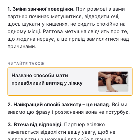
1. Зміна звичної поведінки.
При розмові з вами
партнер починає метушитися, відводити очі,
щось шукати у кишенях, не сидить спокійно на
одному місці. Раптова метушня свідчить про те,
що людина нервує, а це привід замислитися над
причинами.
ЧИТАЙТЕ ТАКОЖ
Названо способи мати
привабливий вигляд у ліжку
2. Найкращий спосіб захисту – це напад.
Всі ми
знаємо цю фразу і роз’яснення вона не потурбує.
3. Втеча від відповіді.
Партнер всіляко
намагається відволікти вашу увагу, щоб не
відповідати на незручні для себе питання,