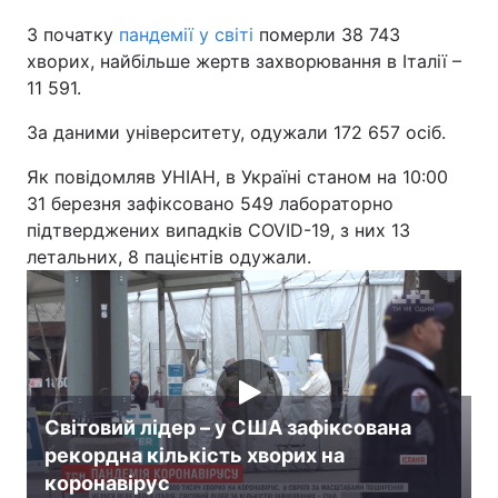
З початку
пандемії у світі
померли 38 743
Лонгріди
хворих, найбільше жертв захворювання в Італії –
11 591.
Відео з Youtube
Статті
За даними університету, одужали 172 657 осіб.
Інтерв'ю
Думки
Як повідомляв УНІАН, в Україні станом на 10:00
31 березня зафіксовано 549 лабораторно
Архів
Вакансії
підтверджених випадків COVID-19, з них 13
Контакти
летальних, 8 пацієнтів одужали.
Послуги
Світовий лідер – у США зафіксована
рекордна кількість хворих на
коронавірус