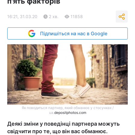
п'ять факторів
16:21, 31.03.20
2 хв.
11858
Підпишіться на нас в Google
Як поводиться партнер, який обманює у стосунках /
ua.
depositphotos.com
Деякі зміни у поведінці партнера можуть
свідчити про те, що він вас обманює.