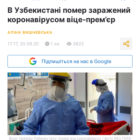
В Узбекистані помер заражений
коронавірусом віце-прем’єр
АЛІНА ВИШНЕВСЬКА
17:17, 20.09.20
1 хв.
3823
Підпишіться на нас в Google
Віце-прем’єр Узбекистану помер від коронавірусу / фото REUTERS