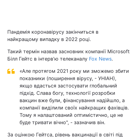
Головна
Війна
Пандемія коронавірусу закінчиться в
найкращому випадку в 2022 році.
Україна
Політика
Такий термін назвав засновник компанії Microsoft
Економіка
Світ
Білл Гейтс в інтерв'ю телеканалу
Fox News
.
Спорт
Наука
«Але протягом 2021 року ми зможемо збити
показники (поширення вірусу, - УНІАН),
Техно і зв'язок
Лайт
якщо вдасться застосувати глобальний
підхід. Слава богу, технології розробки
Зброя
Інциденти
вакцин вже були, фінансування надійшло, а
Здоров'я
Туризм
компанії виділили своїх найкращих фахівців.
Тому я налаштований оптимістично, це не
Цікавинки
Погода
буде тривати вічно", - зазначив він.
Екологія
Регіони
За оцінкою Гейтса, рівень вакцинації в світі під