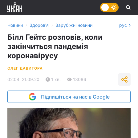
›
›
Новини
Здоров'я
Зарубіжні новини
рус
Білл Гейтс розповів, коли
закінчиться пандемія
коронавірусу
ОЛЕГ ДАВИГОРА
02:04, 21.09.20
1 хв.
13086
Підпишіться на нас в Google