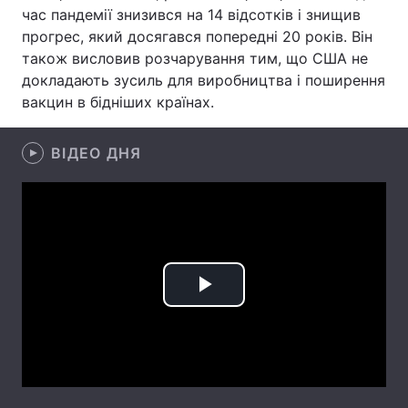
час пандемії знизився на 14 відсотків і знищив
Лонгріди
прогрес, який досягався попередні 20 років. Він
також висловив розчарування тим, що США не
докладають зусиль для виробництва і поширення
Відео з Youtube
Статті
вакцин в бідніших країнах.
Інтерв'ю
Думки
ВІДЕО ДНЯ
Архів
Вакансії
Контакти
Послуги
Play
Video