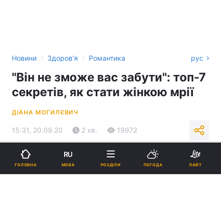
›
›
Новини
Здоров'я
Романтика
рус
"Він не зможе вас забути": топ-7
секретів, як стати жінкою мрії
ДІАНА МОГИЛЄВИЧ
15:31, 20.09.20
2 хв.
19972
RU
Підпишіться на нас в Google
МОВА
ГОЛОВНА
РОЗДІЛИ
ПОГОДА
ЛАЙТ