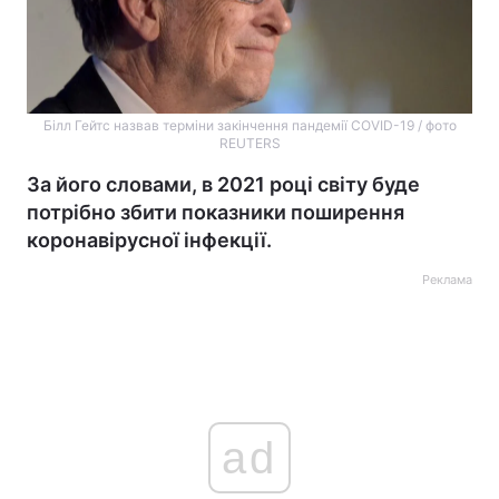
Білл Гейтс назвав терміни закінчення пандемії COVID-19 / фото
REUTERS
За його словами, в 2021 році світу буде
потрібно збити показники поширення
коронавірусної інфекції.
Реклама
ad