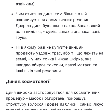
дзвінким).
Чим стигліша диня, тим більше в ній
накопичується ароматичних речовин.
Дозріла диня буквально пахне. Запах, який
вона виділяє, - суміш запахів ананаса, ванілі,
груші.
Ні в якому разі не купуйте дині, які
продають уздовж трас, або ті, що лежать на
землі, - у них тонка і ніжна шкірка, яка
швидко вбирає токсини, важкі метали та
інші шкідливі речовини.
Диня в косметології
Диня широко застосовується для косметичних
процедур - масок і обгортань, покращує
структуру волосся і додає їм блиск і сяйво, лікує