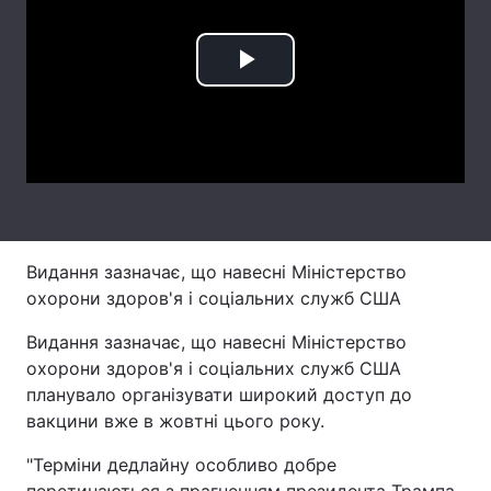
Лонгріди
Play
Відео з Youtube
Статті
Video
Інтерв'ю
Думки
Архів
Вакансії
Контакти
Видання зазначає, що навесні Міністерство
Послуги
охорони здоров'я і соціальних служб США
Видання зазначає, що навесні Міністерство
охорони здоров'я і соціальних служб США
планувало організувати широкий доступ до
вакцини вже в жовтні цього року.
"Терміни дедлайну особливо добре