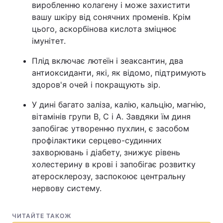
виробленню колагену і може захистити
вашу шкіру від сонячних променів. Крім
цього, аскорбінова кислота зміцнює
імунітет.
Плід включає лютеїн і зеаксантин, два
антиоксиданти, які, як відомо, підтримують
здоров'я очей і покращують зір.
У дині багато заліза, калію, кальцію, магнію,
вітамінів групи В, С і А. Завдяки їм диня
запобігає утворенню пухлин, є засобом
профілактики серцево-судинних
захворювань і діабету, знижує рівень
холестерину в крові і запобігає розвитку
атеросклерозу, заспокоює центральну
нервову систему.
ЧИТАЙТЕ ТАКОЖ