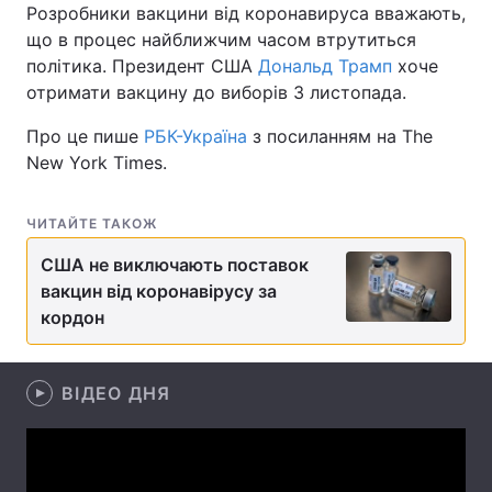
Розробники вакцини від коронавируса вважають,
що в процес найближчим часом втрутиться
політика. Президент США
Дональд Трамп
хоче
отримати вакцину до виборів 3 листопада.
Головна
Війна
Про це пише
РБК-Україна
з посиланням на The
Україна
Політика
New York Times.
Економіка
Світ
ЧИТАЙТЕ ТАКОЖ
Спорт
Наука
США не виключають поставок
Техно і зв'язок
Лайт
вакцин від коронавірусу за
кордон
Зброя
Інциденти
Здоров'я
Туризм
ВІДЕО ДНЯ
Цікавинки
Погода
Екологія
Регіони