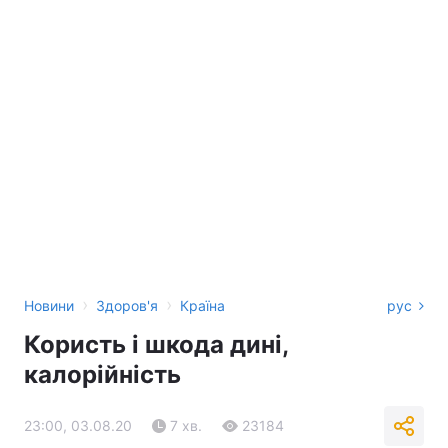
›
›
Новини
Здоров'я
Країна
рус
Користь і шкода дині,
калорійність
23:00, 03.08.20
7 хв.
23184