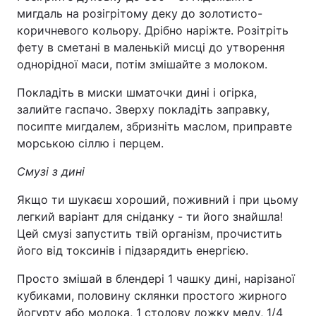
мигдаль на розігрітому деку до золотисто-
коричневого кольору. Дрібно наріжте. Розітріть
фету в сметані в маленькій мисці до утворення
однорідної маси, потім змішайте з молоком.
Покладіть в миски шматочки дині і огірка,
залийте гаспачо. Зверху покладіть заправку,
посипте мигдалем, збризніть маслом, приправте
морською сіллю і перцем.
Смузі з дині
Якщо ти шукаєш хороший, поживний і при цьому
легкий варіант для сніданку - ти його знайшла!
Цей смузі запустить твій організм, прочистить
його від токсинів і підзарядить енергією.
Просто змішай в блендері 1 чашку дині, нарізаної
кубиками, половину склянки простого жирного
йогурту або молока, 1 столову ложку меду, 1/4