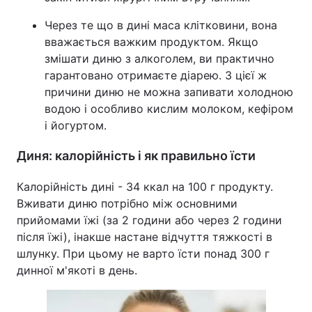
Через те що в дині маса клітковини, вона
вважається важким продуктом. Якщо
змішати диню з алкоголем, ви практично
гарантовано отримаєте діарею. З цієї ж
причини диню не можна запивати холодною
водою і особливо кислим молоком, кефіром
і йогуртом.
Диня: калорійність і як правильно їсти
Калорійність дині - 34 ккал на 100 г продукту.
Вживати диню потрібно між основними
прийомами їжі (за 2 години або через 2 години
після їжі), інакше настане відчуття тяжкості в
шлунку. При цьому не варто їсти понад 300 г
динної м'якоті в день.