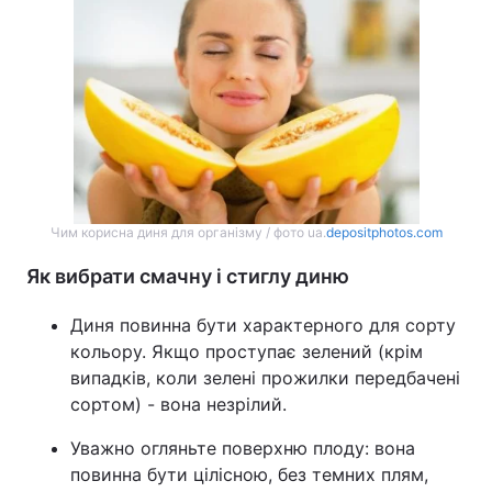
Чим корисна диня для організму / фото ua.
depositphotos.com
Як вибрати смачну і стиглу диню
Диня повинна бути характерного для сорту
кольору. Якщо проступає зелений (крім
випадків, коли зелені прожилки передбачені
сортом) - вона незрілий.
Уважно огляньте поверхню плоду: вона
повинна бути цілісною, без темних плям,