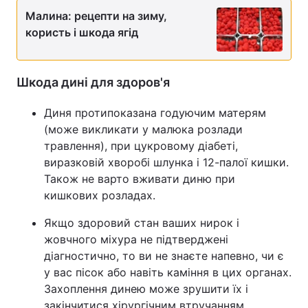
Малина: рецепти на зиму,
користь і шкода ягід
Шкода дині для здоров'я
Диня протипоказана годуючим матерям
(може викликати у малюка розлади
травлення), при цукровому діабеті,
виразковій хворобі шлунка і 12-палої кишки.
Також не варто вживати диню при
кишкових розладах.
Якщо здоровий стан ваших нирок і
жовчного міхура не підтверджені
діагностично, то ви не знаєте напевно, чи є
у вас пісок або навіть каміння в цих органах.
Захоплення динею може зрушити їх і
закінчитися хірургічним втручанням.