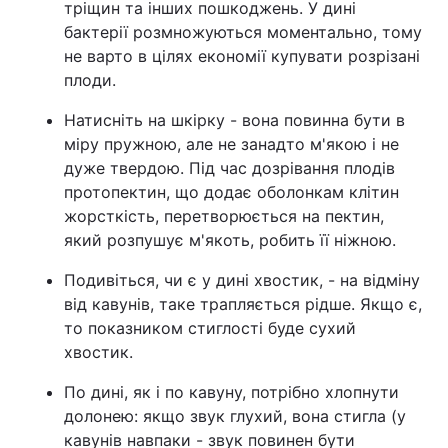
тріщин та інших пошкоджень. У дині
бактерії розмножуються моментально, тому
не варто в цілях економії купувати розрізані
плоди.
Натисніть на шкірку - вона повинна бути в
міру пружною, але не занадто м'якою і не
дуже твердою. Під час дозрівання плодів
протопектин, що додає оболонкам клітин
жорсткість, перетворюється на пектин,
який розпушує м'якоть, робить її ніжною.
Подивіться, чи є у дині хвостик, - на відміну
від кавунів, таке трапляється рідше. Якщо є,
то показником стиглості буде сухий
хвостик.
По дині, як і по кавуну, потрібно хлопнути
долонею: якщо звук глухий, вона стигла (у
кавунів навпаки - звук повинен бути