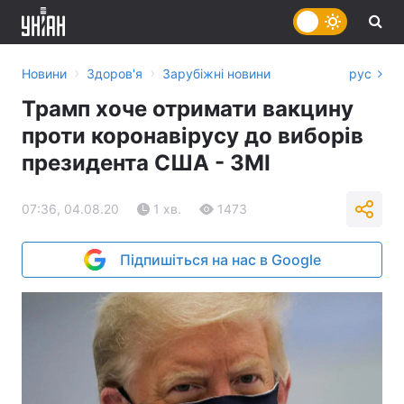
›
›
Новини
Здоров'я
Зарубіжні новини
рус
Трамп хоче отримати вакцину
проти коронавірусу до виборів
президента США - ЗМІ
07:36, 04.08.20
1 хв.
1473
Підпишіться на нас в Google