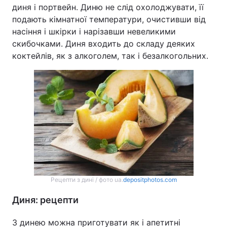
диня і портвейн. Диню не слід охолоджувати, її
подають кімнатної температури, очистивши від
насіння і шкірки і нарізавши невеликими
скибочками. Диня входить до складу деяких
коктейлів, як з алкоголем, так і безалкогольних.
Рецепти з дині / фото ua.
depositphotos.com
Диня: рецепти
З динею можна приготувати як і апетитні