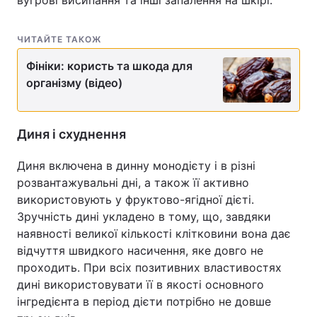
вугрові висипання та інші запалення на шкірі.
ЧИТАЙТЕ ТАКОЖ
Фініки: користь та шкода для
організму (відео)
Диня і схуднення
Диня включена в динну монодієту і в різні
розвантажувальні дні, а також її активно
використовують у фруктово-ягідної дієті.
Зручність дині укладено в тому, що, завдяки
наявності великої кількості клітковини вона дає
відчуття швидкого насичення, яке довго не
проходить. При всіх позитивних властивостях
дині використовувати її в якості основного
інгредієнта в період дієти потрібно не довше