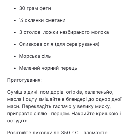
30 грам фети
¼ склянки сметани
3 столові ложки незбираного молока
Оливкова олія (для сервірування)
Морська сіль
Мелений чорний перець
Приготування
:
Суміш з дині, помідорів, огірків, халапеньйо,
масла і оцту змішайте в блендері до однорідної
маси. Перекладіть гаспачо у велику миску,
приправте сіллю і перцем. Накрийте кришкою і
остудіть.
Розігрійте духовку до 350 ° C. Підсмажте