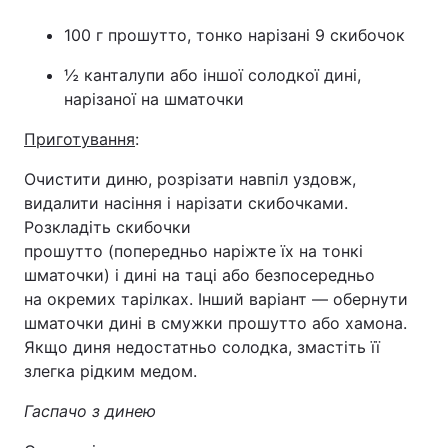
100 г прошутто, тонко нарізані 9 скибочок
½ канталупи або іншої солодкої дині,
нарізаної на шматочки
Приготування
:
Очистити диню, розрізати навпіл уздовж,
видалити насіння і нарізати скибочками.
Розкладіть скибочки
прошутто (попередньо наріжте їх на тонкі
шматочки) і дині на таці або безпосередньо
на окремих тарілках. Інший варіант — обернути
шматочки дині в смужки прошутто або хамона.
Якщо диня недостатньо солодка, змастіть її
злегка рідким медом.
Гаспачо з динею