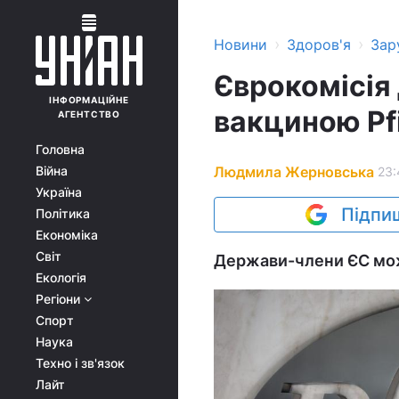
›
›
Новини
Здоров'я
Зар
Єврокомісія
ІНФОРМАЦІЙНЕ
вакциною Pfi
АГЕНТСТВО
Головна
Людмила Жерновська
Війна
23:
Україна
Підпиш
Політика
Економіка
Світ
Держави-члени ЄС можу
Екологія
Регіони
Спорт
Наука
Техно і зв'язок
Лайт