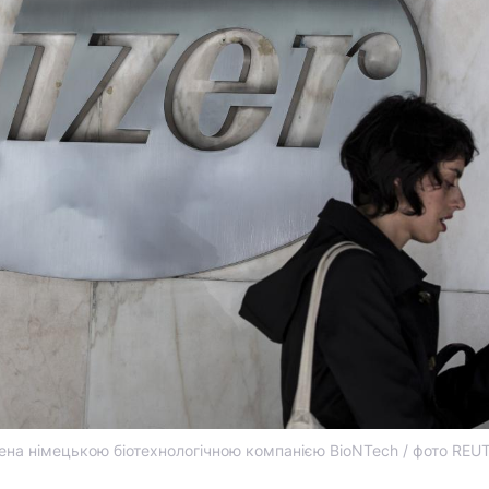
ена німецькою біотехнологічною компанією BioNTech / фото REU