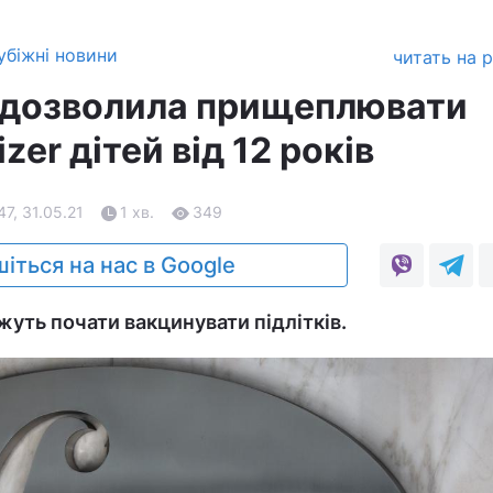
убіжні новини
читать на 
 дозволила прищеплювати
zer дітей від 12 років
47, 31.05.21
1 хв.
349
іться на нас в Google
ть почати вакцинувати підлітків.