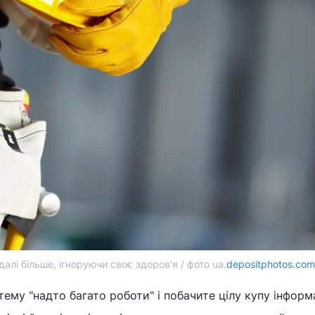
лі більше, ігноруючи своє здоров'я / фото ua.
depositphotos.com
ему "надто багато роботи" і побачите цілу купу інформ