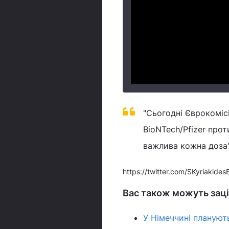
"Сьогодні Єврокоміс
BioNTech/Pfizer прот
важлива кожна доза",
https://twitter.com/SKyriaki
Вас також можуть зац
У Німеччині плануют