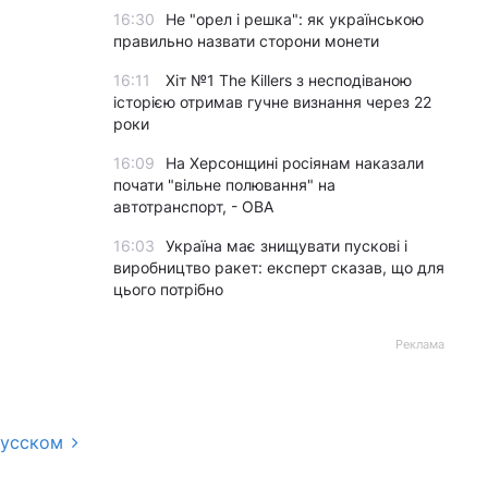
16:30
Не "орел і решка": як українською
правильно назвати сторони монети
16:11
Хіт №1 The Killers з несподіваною
історією отримав гучне визнання через 22
роки
16:09
На Херсонщині росіянам наказали
почати "вільне полювання" на
автотранспорт, - ОВА
16:03
Україна має знищувати пускові і
виробництво ракет: експерт сказав, що для
цього потрібно
Реклама
русском