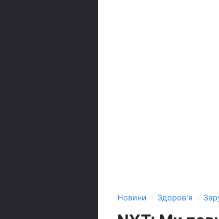
›
›
Новини
Здоров'я
Зар