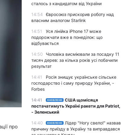
сталось з кандидатом від України
14:54
Євросоюз прискорив роботу над
власним аналогом Starlink
14:51
Уся лінійка iPhone 17 може
подорожчати вже в понеділок: що
відбувається
14:50
Чоловіка висміювали за посадку 11
тисяч дерев: за кілька років усі побачили
результат
14:41
Росія знищує українське сільське
господарство і саму природу України, -
Forbes
14:41
США щомісяця
ОНОВЛЕНО
постачатимуть Україні ракети для Patriot,
- Зеленський
14:40
Лідер "Ногу свело!" назвав
ОНОВЛЕНО
ації про
причину приїзду в Україну та виправдався
за концерти в Криму