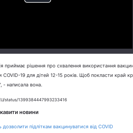
Play
Video
ія приймає рішення про схвалення використання вакци
и COVID-19 для дітей 12-15 років. Щоб покласти край кр
 - написала вона.
desEU/status/1399384447993233416
ікавити новини
ь дозволити підліткам вакцинуватися від COVID