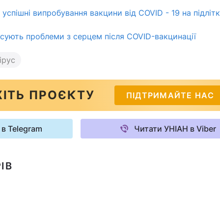
успішні випробування вакцини від COVID - 19 на підліт
іксують проблеми з серцем після COVID-вакцинації
ірус
ІТЬ ПРОЄКТУ
ПІДТРИМАЙТЕ НАС
 в Telegram
Читати УНІАН в Viber
ІВ