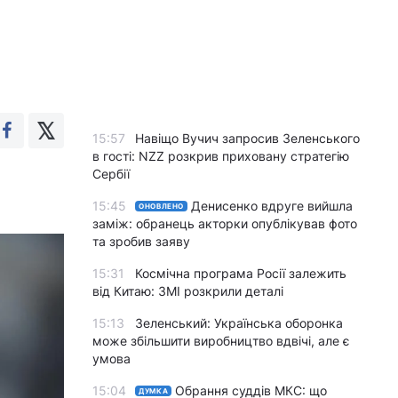
15:57
Навіщо Вучич запросив Зеленського
в гості: NZZ розкрив приховану стратегію
Сербії
15:45
Денисенко вдруге вийшла
ОНОВЛЕНО
заміж: обранець акторки опублікував фото
та зробив заяву
15:31
Космічна програма Росії залежить
від Китаю: ЗМІ розкрили деталі
15:13
Зеленський: Українська оборонка
може збільшити виробництво вдвічі, але є
умова
15:04
Обрання суддів МКС: що
ДУМКА