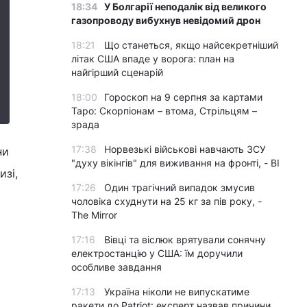
18:34
У Болгарії неподалік від великого
газопроводу вибухнув невідомий дрон
18:21
Що станеться, якщо найсекретніший
літак США впаде у ворога: план на
найгірший сценарій
18:00
Гороскоп на 9 серпня за картами
Таро: Скорпіонам – втома, Стрільцям –
зрада
17:38
Норвезькі військові навчають ЗСУ
ни
"духу вікінгів" для виживання на фронті, - BI
изі,
17:26
Один трагічний випадок змусив
чоловіка схуднути на 25 кг за пів року, -
The Mirror
17:16
Вівці та віслюк врятували сонячну
електростанцію у США: їм доручили
особливе завдання
17:13
Україна ніколи не випускатиме
ракети до Patriot: експерт назвав причини