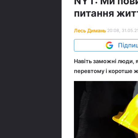
NYT: Ми пов
питання житт
Лесь Димань
20:08, 31.05.2
Підпиш
Навіть заможні люди, 
перевтому і коротше ж