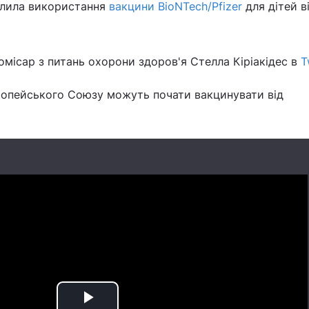
алила використання
вакцини BioNTech/Pfizer
для дітей в
місар з питань охорони здоров'я Стелла Кіріакідес в
T
опейського Союзу можуть почати вакцинувати від