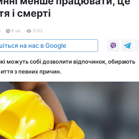
инні менше працювати, це
я і смерті
1
6 хв.
3102
іться на нас в Google
які можуть собі дозволити відпочинок, обирають
иття з певних причин.