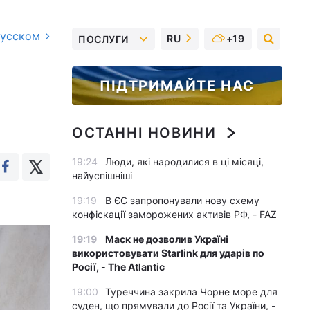
русском
RU
+19
ПОСЛУГИ
ПІДТРИМАЙТЕ НАС
ОСТАННІ НОВИНИ
19:24
Люди, які народилися в ці місяці,
найуспішніші
19:19
В ЄС запропонували нову схему
конфіскації заморожених активів РФ, - FAZ
19:19
Маск не дозволив Україні
використовувати Starlink для ударів по
Росії, - The Atlantic
19:00
Туреччина закрила Чорне море для
суден, що прямували до Росії та України, -