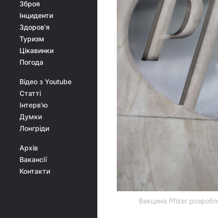
Зброя
Інциденти
Здоров'я
Туризм
Цікавинки
Погода
Відео з Youtube
Статті
Інтерв'ю
Думки
Лонгріди
Архів
Вакансії
Контакти
Вакцина Pfizer розробл