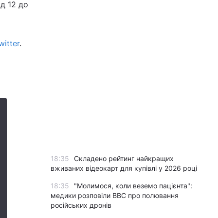
ід 12 до
witter
.
18:35
Складено рейтинг найкращих
вживаних відеокарт для купівлі у 2026 році
18:35
"Молимося, коли веземо пацієнта":
медики розповіли BBC про полювання
російських дронів