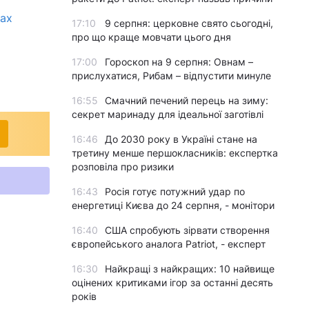
ках
17:10
9 серпня: церковне свято сьогодні,
про що краще мовчати цього дня
17:00
Гороскоп на 9 серпня: Овнам –
прислухатися, Рибам – відпустити минуле
16:55
Смачний печений перець на зиму:
секрет маринаду для ідеальної заготівлі
16:46
До 2030 року в Україні стане на
третину менше першокласників: експертка
розповіла про ризики
16:43
Росія готує потужний удар по
енергетиці Києва до 24 серпня, - монітори
16:40
США спробують зірвати створення
європейського аналога Patriot, - експерт
16:30
Найкращі з найкращих: 10 найвище
оцінених критиками ігор за останні десять
років