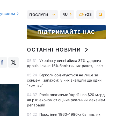
русском
RU
+23
ПОСЛУГИ
ПІДТРИМАЙТЕ НАС
ОСТАННІ НОВИНИ
05:31
Україна у липні збила 87% ударних
дронів і лише 15% балістичних ракет, - звіт
05:24
Бджоли орієнтуються не лише за
сонцем і запахом: у них знайшли ще один
"компас"
04:37
Росія платитиме Україні по $20 млрд
на рік: економіст оцінив реальний механізм
репарацій
04:22
Покоління 1960–1980-х бачить, як