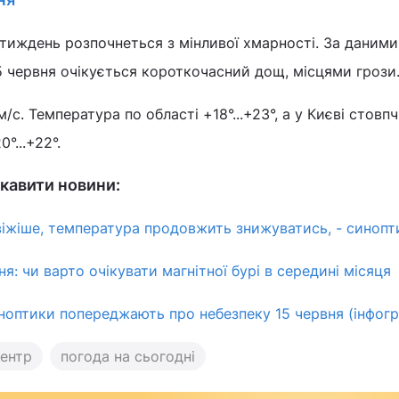
тиждень розпочнеться з мінливої хмарності. За даними
15 червня очікується короткочасний дощ, місцями грози
м/с. Температура по області +18°...+23°, а у Києві стовп
°...+22°.
кавити новини:
свіжіше, температура продовжить знижуватись, - синоп
ня: чи варто очікувати магнітної бурі в середині місяця
иноптики попереджають про небезпеку 15 червня (інфогр
ентр
погода на сьогодні