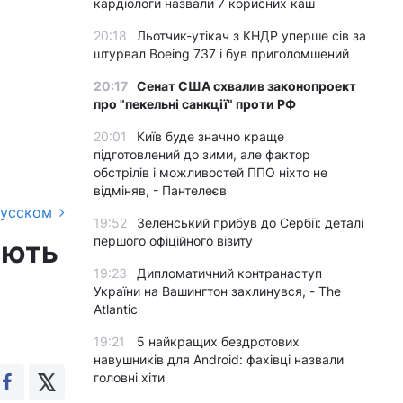
кардіологи назвали 7 корисних каш
20:18
Льотчик-утікач з КНДР уперше сів за
штурвал Boeing 737 і був приголомшений
20:17
Сенат США схвалив законопроект
про "пекельні санкції" проти РФ
20:01
Київ буде значно краще
підготовлений до зими, але фактор
обстрілів і можливостей ППО ніхто не
відміняв, - Пантелеєв
русском
19:52
Зеленський прибув до Сербії: деталі
першого офіційного візиту
ають
19:23
Дипломатичний контранаступ
України на Вашингтон захлинувся, - The
Atlantic
19:21
5 найкращих бездротових
навушників для Android: фахівці назвали
головні хіти