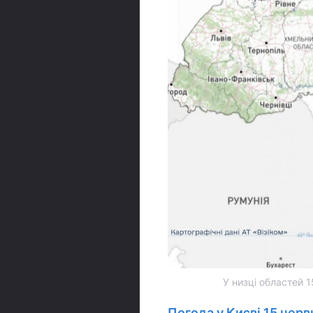
У низці областей 
Погода у Києві 15 черв