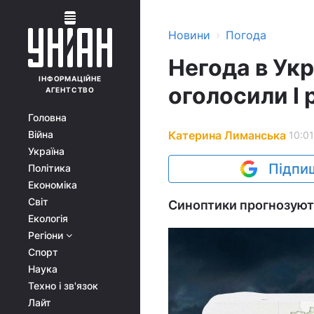
›
Новини
Погода
Негода в Укр
ІНФОРМАЦІЙНЕ
оголосили І 
АГЕНТСТВО
Головна
Катерина Лиманська
Війна
10:01
Україна
Підпиш
Політика
Економіка
Світ
Синоптики прогнозують
Екологія
Регіони
Спорт
Наука
Техно і зв'язок
Лайт