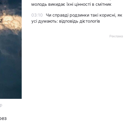
молодь викидає їхні цінності в смітник
03:10
Чи справді родзинки такі корисні, як
усі думають: відповідь дієтологів
Реклама
тр
рез