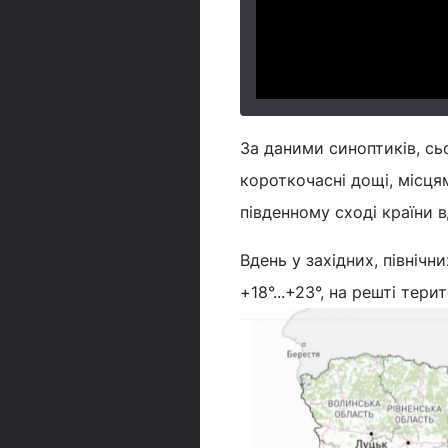
За даними синоптиків, сьо
короткочасні дощі, місцям
південному сході країни 
Вдень у західних, північ
+18°...+23°, на решті терит