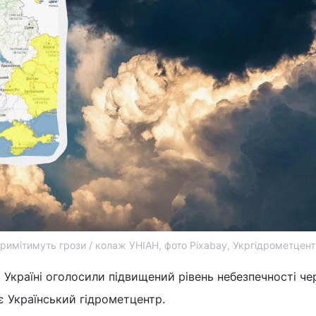
 гримітимуть грози / колаж УНІАН, фото Pixabay, Укргідрометцен
в Україні оголосили підвищений рівень небезпечності че
є Український гідрометцентр.