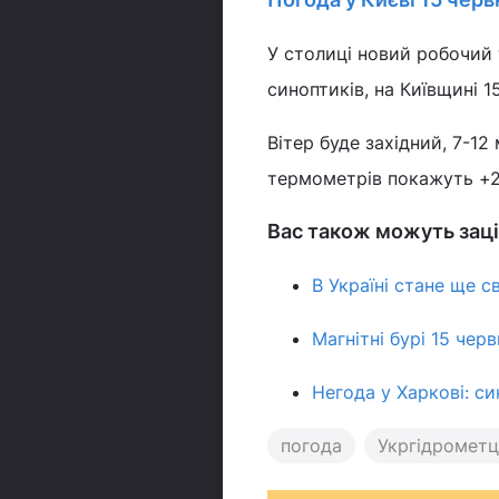
У столиці новий робочий 
синоптиків, на Київщині 
Вітер буде західний, 7-12 
термометрів покажуть +20
Вас також можуть заці
В Україні стане ще 
Магнітні бурі 15 черв
Негода у Харкові: с
погода
Укргідрометц