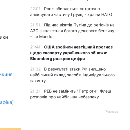
22:01
Росія збирається остаточно
анексувати частину Грузії, - країни НАТО
.
21:51
Під час візитів Путіна до регіонів на
АЗС з’являється багато дешевого бензину,
– Le Monde
чики
21:41
США зробили невтішний прогноз
щодо експорту українського збіжжя:
Bloomberg розкрив цифри
21:32
В результаті атаки РФ знищено
тикиня
найбільший склад засобів індивідуального
захисту
21:21
РЕБ не замінить "Петріоти": Флеш
розповів про найбільшу небезпеку
афіка)
Реклама