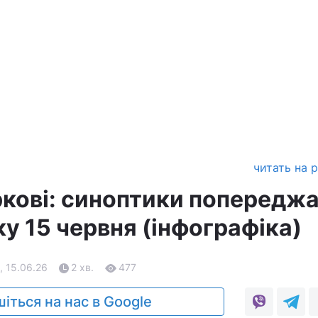
читать на 
ркові: синоптики попередж
у 15 червня (інфографіка)
, 15.06.26
2 хв.
477
іться на нас в Google