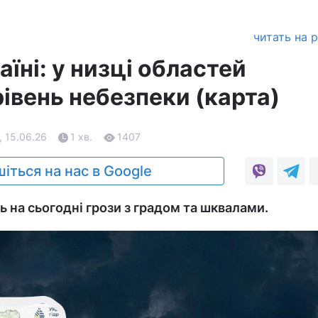
читать на 
аїні: у низці областей
рівень небезпеки (карта)
, 15.06.26
1 хв.
1407
іться на нас в Google
 на сьогодні грози з градом та шквалами.