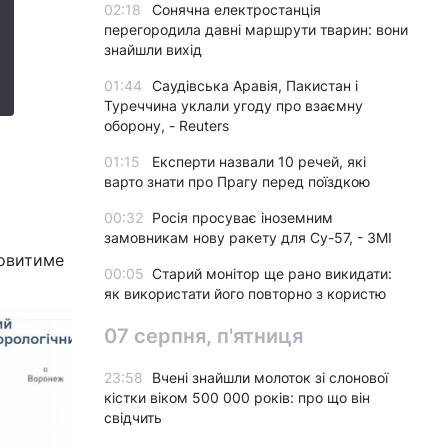
02:18
Сонячна електростанція
перегородила давні маршрути тварин: вони
знайшли вихід
01:44
Саудівська Аравія, Пакистан і
Туреччина уклали угоду про взаємну
оборону, - Reuters
ь
01:15
Експерти назвали 10 речей, які
варто знати про Прагу перед поїздкою
00:32
Росія просуває іноземним
замовникам нову ракету для Су-57, - ЗМІ
новитиме
00:05
Старий монітор ще рано викидати:
як використати його повторно з користю
07 серпня, п'ятниця
23:58
Вчені знайшли молоток зі слонової
кістки віком 500 000 років: про що він
свідчить