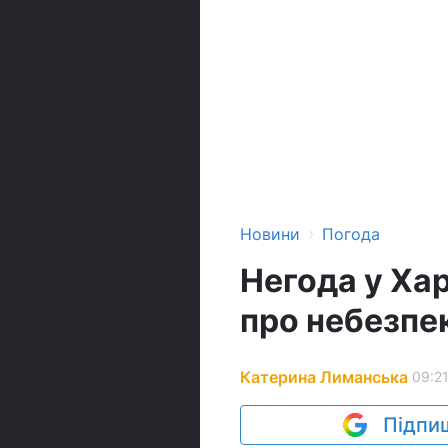
›
Новини
Погода
Негода у Ха
про небезпек
Катерина Лиманська
09:21
Підпиш