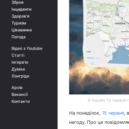
Зброя
Інциденти
Здоров'я
Туризм
Цікавинки
Погода
Відео з Youtube
Статті
Інтерв'ю
Думки
Лонгріди
Архів
Вакансії
В Україні 15 червня
Контакти
На понеділок,
15 червня
, 
негоду. Про це повідомля