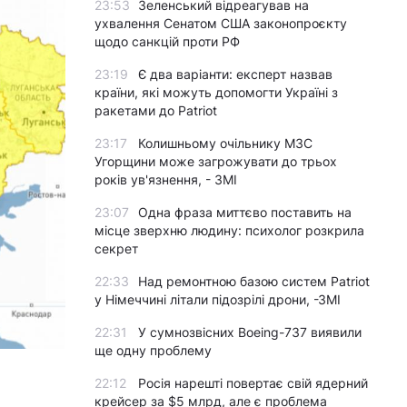
23:53
Зеленський відреагував на
ухвалення Сенатом США законопроєкту
щодо санкцій проти РФ
23:19
Є два варіанти: експерт назвав
країни, які можуть допомогти Україні з
ракетами до Patriot
23:17
Колишньому очільнику МЗС
Угорщини може загрожувати до трьох
років ув'язнення, - ЗМІ
23:07
Одна фраза миттєво поставить на
місце зверхню людину: психолог розкрила
секрет
22:33
Над ремонтною базою систем Patriot
у Німеччині літали підозрілі дрони, -ЗМІ
22:31
У сумнозвісних Boeing-737 виявили
ще одну проблему
22:12
Росія нарешті повертає свій ядерний
крейсер за $5 млрд, але є проблема