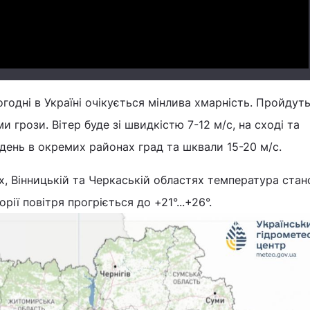
годні в Україні очікується мінлива хмарність. Пройдут
и грози. Вітер буде зі швидкістю 7-12 м/с, на сході та
вдень в окремих районах град та шквали 15-20 м/с.
них, Вінницькій та Черкаській областях температура ста
орії повітря прогріється до +21°...+26°.