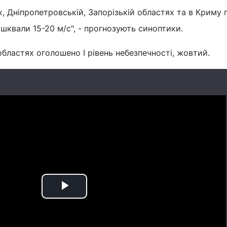
х, Дніпропетровській, Запорізькій областях та в Криму г
шквали 15-20 м/с", - прогнозують синоптики.
областях оголошено I рівень небезпечності, жовтий.
Play
Video