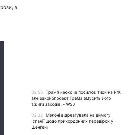
рози, в
02:56
Трамп неохоче посилює тиск на РФ,
але законопроект Грема змусить його
вжити заходів, - WSJ
02:23
Мелоні відреагувала на вимогу
Іспанії щодо прикордонних перевірок у
Шенгені