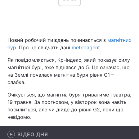
Головна
Війна
Новий робочий тиждень починається з
магнітних
Україна
Політика
бур
. Про це свідчать дані
meteoagent
.
Економіка
Світ
Як повідомляється, Кр-індекс, який показує силу
магнітної бурі, вже піднявся до 5. Це означає, що
Спорт
Наука
на Землі почалася магнітна буря рівня G1 –
Техно і зв'язок
Лайт
слабка.
Очікується, що магнітна буря триватиме і завтра,
Зброя
Інциденти
19 травня. За прогнозом, у вівторок вона навіть
Здоров'я
Туризм
посилиться, але чи дійде до рівня G2, поки що
невідомо.
Цікавинки
Погода
ВІДЕО ДНЯ
Екологія
Регіони