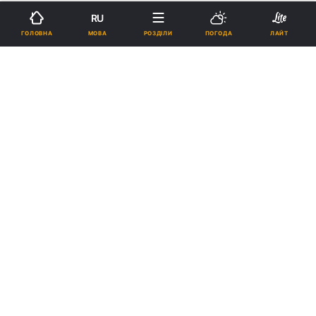
RU
Підпишіться на нас в Google
МОВА
ГОЛОВНА
РОЗДІЛИ
ПОГОДА
ЛАЙТ
15 травня в Києві стане тепліше / фото УНІАН, Денис Прядко
15 травня у столиці очікується суха погода.
Реклама