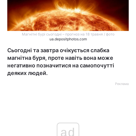
Магнітні бурі сьогодні – прогноз на 18 травня / фото
ua.depositphotos.com
Сьогодні та завтра очікується слабка
магнітна буря, проте навіть вона може
негативно позначитися на самопочутті
деяких людей.
Реклама
ad