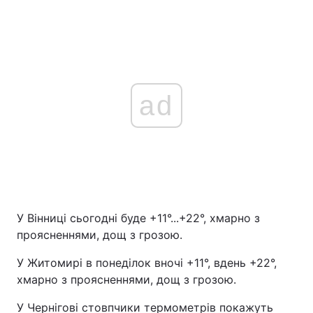
ad
У Вінниці сьогодні буде +11°...+22°, хмарно з
проясненнями, дощ з грозою.
У Житомирі в понеділок вночі +11°, вдень +22°,
хмарно з проясненнями, дощ з грозою.
У Чернігові стовпчики термометрів покажуть