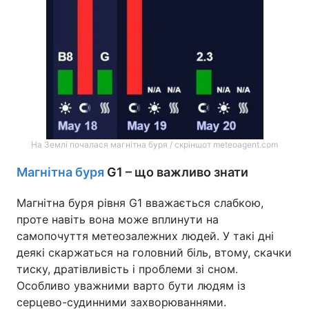
Тема оформлення
На Землі почалася магнітна буря / скріншот meteoagent.com
Магнітна буря
G1 – що важливо знати
Магнітна буря рівня G1 вважається слабкою,
проте навіть вона може вплинути на
самопочуття метеозалежних людей. У такі дні
деякі скаржаться на головний біль, втому, скачки
тиску, дратівливість і проблеми зі сном.
Особливо уважними варто бути людям із
серцево-судинними захворюваннями.