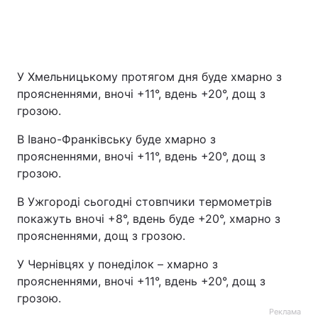
У Хмельницькому протягом дня буде хмарно з
проясненнями, вночі +11°, вдень +20°, дощ з
грозою.
В Івано-Франківську буде хмарно з
проясненнями, вночі +11°, вдень +20°, дощ з
грозою.
В Ужгороді сьогодні стовпчики термометрів
покажуть вночі +8°, вдень буде +20°, хмарно з
проясненнями, дощ з грозою.
У Чернівцях у понеділок – хмарно з
проясненнями, вночі +11°, вдень +20°, дощ з
грозою.
Реклама