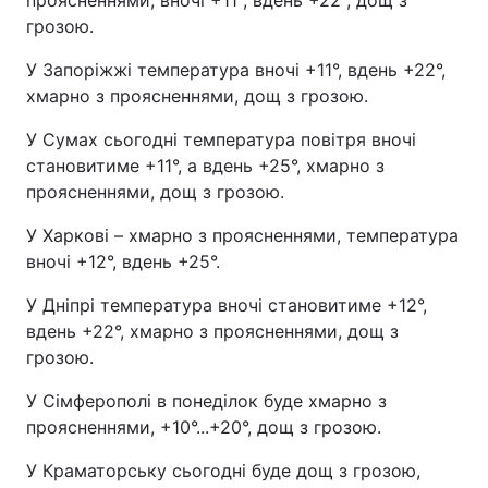
проясненнями, вночі +11°, вдень +22°, дощ з
грозою.
У Запоріжжі температура вночі +11°, вдень +22°,
хмарно з проясненнями, дощ з грозою.
У Сумах сьогодні температура повітря вночі
становитиме +11°, а вдень +25°, хмарно з
проясненнями, дощ з грозою.
У Харкові – хмарно з проясненнями, температура
вночі +12°, вдень +25°.
У Дніпрі температура вночі становитиме +12°,
вдень +22°, хмарно з проясненнями, дощ з
грозою.
У Сімферополі в понеділок буде хмарно з
проясненнями, +10°...+20°, дощ з грозою.
У Краматорську сьогодні буде дощ з грозою,