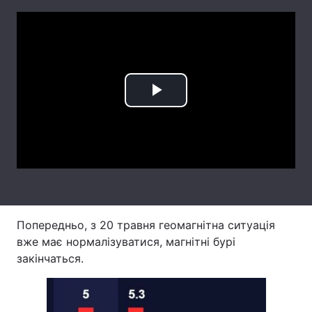
Лонгріди
Відео з Youtube
Статті
Інтерв'ю
Думки
Play
Архів
Вакансії
Video
Контакти
Послуги
Попередньо, з 20 травня геомагнітна ситуація
вже має нормалізуватися, магнітні бурі
закінчаться.