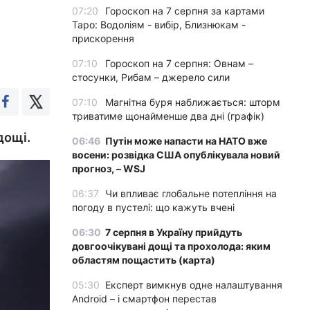
07:20
Гороскоп на 7 серпня за картами
Таро: Водоліям - вибір, Близнюкам -
прискорення
07:10
Гороскоп на 7 серпня: Овнам –
стосунки, Рибам – джерело сили
07:10
Магнітна буря наближається: шторм
триватиме щонайменше два дні (графік)
дощі.
06:46
Путін може напасти на НАТО вже
восени: розвідка США опублікувала новий
прогноз, – WSJ
06:37
Чи впливає глобальне потепління на
погоду в пустелі: що кажуть вчені
06:30
7 серпня в Україну прийдуть
довгоочікувані дощі та прохолода: яким
областям пощастить (карта)
05:30
Експерт вимкнув одне налаштування
Android – і смартфон перестав