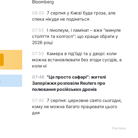
Bloomberg
08:00
7 серпня у Києві буде гроза, але
спека нікуди не подінеться
07:55
І лінолеум, і ламінат – вже "минуле
століття та колгосп": що краще обрати у
2026 році
07:50
Камера в під'їзді та у дворі: коли
можна встановлювати без згоди сусідів, а
коли ні
07:46
"Це просто сафарі": жителі
s
Запоріжжя розповіли Reuters про
полювання російських дронів
07:40
7 серпня: церковне свято сьогодні,
кому не можна багато працювати цього
дня
Реклама