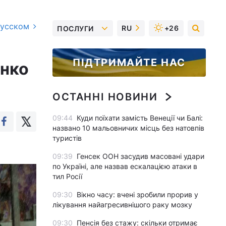
русском
RU
+26
ПОСЛУГИ
ПІДТРИМАЙТЕ НАС
енко
ОСТАННІ НОВИНИ
09:44
Куди поїхати замість Венеції чи Балі:
названо 10 мальовничих місць без натовпів
туристів
09:39
Генсек ООН засудив масовані удари
по Україні, але назвав ескалацією атаки в
тил Росії
09:30
Вікно часу: вчені зробили прорив у
лікування найагресивнішого раку мозку
09:30
Пенсія без стажу: скільки отримає