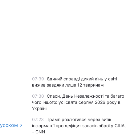
07:39
Єдиний справді дикий кінь у світі
вижив завдяки лише 12 тваринам
07:30
Спаси, День Незалежності та багато
чого іншого: усі свята серпня 2026 року в
Україні
07:23
Трамп розлютився через витік
русском
інформації про дефіцит запасів зброї у США,
– CNN