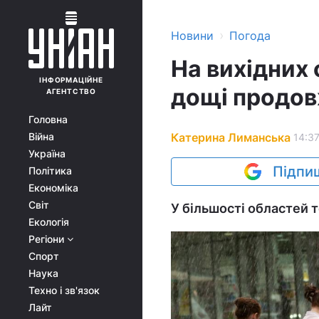
›
Новини
Погода
На вихідних 
ІНФОРМАЦІЙНЕ
дощі продов
АГЕНТСТВО
Головна
Катерина Лиманська
Війна
14:37
Україна
Підпиш
Політика
Економіка
Світ
У більшості областей 
Екологія
Регіони
Спорт
Наука
Техно і зв'язок
Лайт