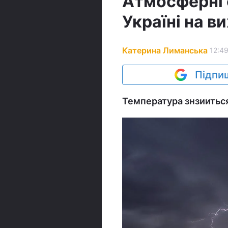
Атмосферні 
Україні на в
Катерина Лиманська
12:49
Підпиш
Температура знзииться 