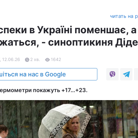
читать на 
спеки в Україні поменшає, а
жаться, - синоптикиня Дід
, 12.06.26
2 хв.
1642
іться на нас в Google
термометри покажуть +17...+23.