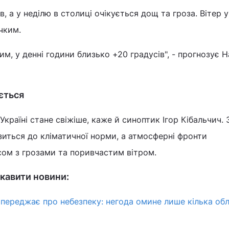
ів, а у неділю в столиці очікується дощ та гроза. Вітер 
чким.
им, у денні години близько +20 градусів", - прогнозує 
ється
Україні стане свіжіше, каже й синоптик Ігор Кібальчич. 
иться до кліматичної норми, а атмосферні фронти
сом з грозами та поривчастим вітром.
кавити новини:
переджає про небезпеку: негода омине лише кілька об