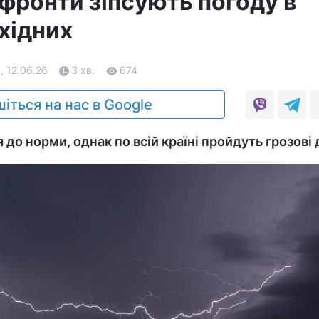
фронти зіпсують погоду в
ихідних
, 12.06.26
3 хв.
674
іться на нас в Google
до норми, однак по всій країні пройдуть грозові 