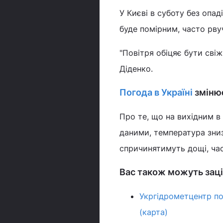
У Києві в суботу без опад
буде помірним, часто рву
"Повітря обіцяє бути свіж
Діденко.
Погода в Україні
зміню
Про те, що на вихідним в 
даними, температура зниз
спричинятимуть дощі, ча
Вас також можуть заці
Укргідрометцентр по
(карта)