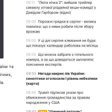
09:11
"Люта нічка 2": вийшов трейлер
сиквелу хітової різдвяної екшн-комедії з
Девідом Гарбором (відео)
09:00
Порожні грядки в серпні - велика
помилка: що з ними робити після збору
врожаю
09:00
У ці дні серпня клювання не буде:
що показує календар риболова на місяць
08:59
Що можна забрати з готельного
номера, а за що доведеться заплатити:
пояснення експертів
аїни та
08:55
Негода накриє пів України:
ічних,
синоптики оголосили І рівень небезпеки
ів.
(карта)
08:49
Трамп підписав укази про
обмеження громадянства за правом
народження у США
08:47
"Щенячий патруль",
УНІАН