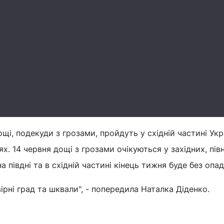
щі, подекуди з грозами, пройдуть у східній частині Укр
ях. 14 червня дощі з грозами очікуються у західних, півн
а півдні та в східній частині кінець тижня буде без опад
ірні град та шквали", - попередила Наталка Діденко.