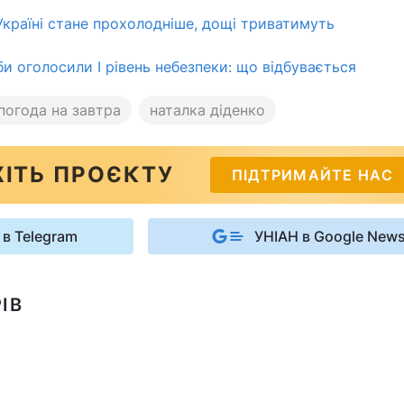
 Україні стане прохолодніше, дощі триватимуть
би оголосили І рівень небезпеки: що відбувається
погода на завтра
наталка діденко
ІТЬ ПРОЄКТУ
ПІДТРИМАЙТЕ НАС
 в Telegram
УНІАН в Google New
ІВ