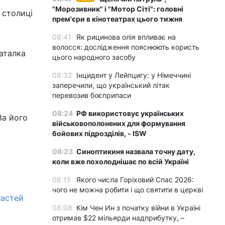
"Морозивник" і "Мотор Сіті": головні
у столиці
прем'єри в кінотеатрах цього тижня
08:41
Як рицинова олія впливає на
волосся: дослідження пояснюють користь
Наталка
цього народного засобу
08:32
Інцидент у Лейпцигу: у Німеччині
заперечили, що український літак
перевозив боєприпаси
08:24
РФ використовує українських
За його
військовополонених для формування
бойових підрозділів, - ISW
08:23
Синоптикиня назвала точну дату,
коли вже похолоднішає по всій Україні
08:15
Якого числа Горіховий Спас 2026:
чого не можна робити і що святити в церкві
ластей
08:08
Кім Чен Ин з початку війни в Україні
отримав $22 мільярди надприбутку, –