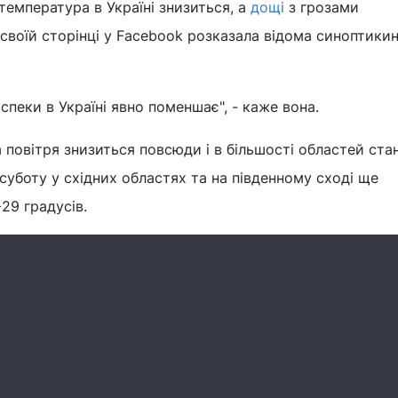
емпература в Україні знизиться, а
дощі
з грозами
своїй сторінці у Facebook розказала відома синоптики
 спеки в Україні явно поменшає", - каже вона.
а повітря знизиться повсюди і в більшості областей ст
 суботу у східних областях та на південному сході ще
+29 градусів.