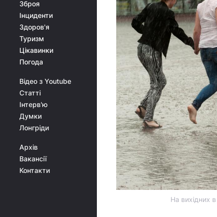
Зброя
Інциденти
Здоров'я
Туризм
Цікавинки
Погода
Відео з Youtube
Статті
Інтерв'ю
Думки
Лонгріди
Архів
Вакансії
Контакти
На вихідних 