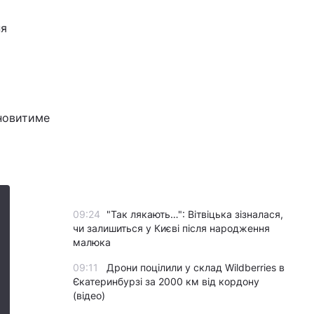
ня
ановитиме
09:24
"Так лякають…": Вітвіцька зізналася,
чи залишиться у Києві після народження
малюка
09:11
Дрони поцілили у склад Wildberries в
Єкатеринбурзі за 2000 км від кордону
(відео)