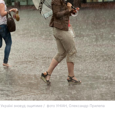
в Україні зновуд ощитиме / фото УНІАН, Олександр Прилепа