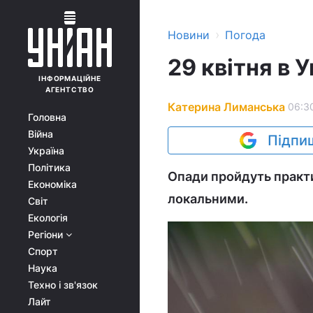
›
Новини
Погода
29 квітня в 
ІНФОРМАЦІЙНЕ
АГЕНТСТВО
Катерина Лиманська
06:30
Головна
Війна
Підпиш
Україна
Політика
Опади пройдуть практи
Економіка
локальними.
Світ
Екологія
Регіони
Спорт
Наука
Техно і зв'язок
Лайт