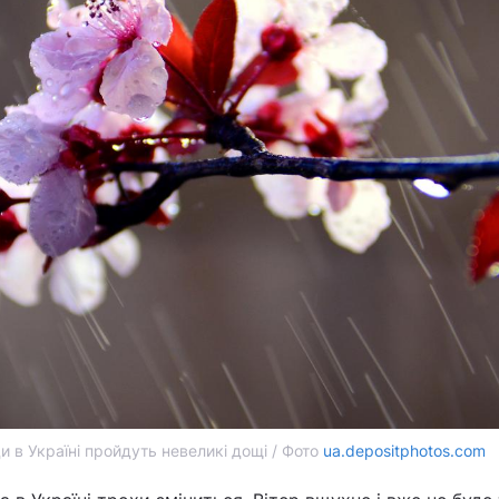
и в Україні пройдуть невеликі дощі / Фото
ua.depositphotos.com