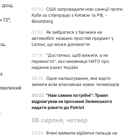
й дощ.
02:05
США запровадили нові санкції проти
Куби за співпрацю з Китаєм та РФ, -
+13°,
Bloomberg
01:23
Як вибратися з багнюки на
автомобілі: названо простий предмет у
ощ.
салоні, що може допомогти
01:19
"Достатньо, щоб вижити, а не
перемогти": ексчиновниця НАТО про
надання ракет Україні
щ.
00:25
Одне налаштування, яке варто
змінити всім власникам нових телевізорів
невеликий
00:22
"Нам самим потрібні": Трамп
відреагував на прохання Зеленського
надати ракети до Patriot
.
06 серпня, четвер
23:58
Вчені виявили відбитки пальців на