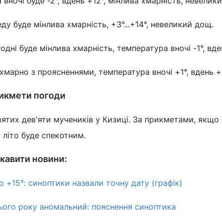
 вночі буде -2°, вдень +12°, мінлива хмарність, невелик
ду буде мінлива хмарність, +3°...+14°, невеликий дощ.
дні буде мінлива хмарність, температура вночі -1°, вден
хмарно з проясненнями, температура вночі +1°, вдень +1
рикмети погоди
святих дев'яти мучеників у Кизиці. За прикметами, якщо
 літо буде спекотним.
кавити новини:
о +15°: синоптики назвали точну дату (графік)
цього року аномальний: пояснення синоптика