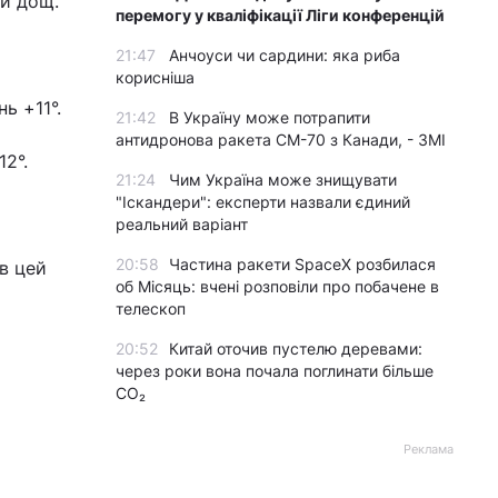
ий дощ.
перемогу у кваліфікації Ліги конференцій
21:47
Анчоуси чи сардини: яка риба
корисніша
ь +11°.
21:42
В Україну може потрапити
антидронова ракета CM-70 з Канади, - ЗМІ
2°.
21:24
Чим Україна може знищувати
"Іскандери": експерти назвали єдиний
реальний варіант
20:58
Частина ракети SpaceX розбилася
 в цей
об Місяць: вчені розповіли про побачене в
телескоп
20:52
Китай оточив пустелю деревами:
через роки вона почала поглинати більше
CO₂
Реклама