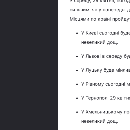
У середу, 29 квітня, пого
сильним, як у попередні д
Місцями по країні пройду
У Києві сьогодні буд
невеликий дощ.
У Львові в середу бу
У Луцьку буде мінлив
У Рівному сьогодні м
У Тернополі 29 квітн
У Хмельницькому прот
невеликий дощ.