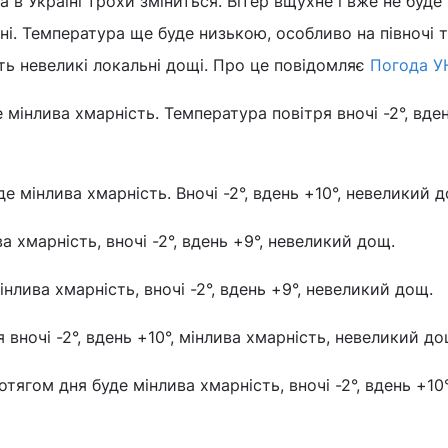
да в Україні трохи зміниться. Вітер вщухне і вже не буде
ні. Температура ще буде низькою, особливо на півночі т
ть невеликі локальні дощі. Про це повідомляє
Погода У
е мінлива хмарність. Температура повітря вночі -2°, вден
де мінлива хмарність. Вночі -2°, вдень +10°, невеликий 
а хмарність, вночі -2°, вдень +9°, невеликий дощ.
інлива хмарність, вночі -2°, вдень +9°, невеликий дощ.
я вночі -2°, вдень +10°, мінлива хмарність, невеликий до
ягом дня буде мінлива хмарність, вночі -2°, вдень +10°