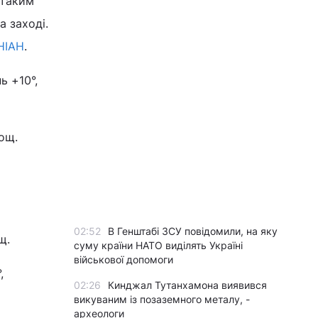
 таким
а заході.
НІАН
.
ь +10°,
дощ.
02:52
В Генштабі ЗСУ повідомили, на яку
щ.
суму країни НАТО виділять Україні
військової допомоги
,
02:26
Кинджал Тутанхамона виявився
викуваним із позаземного металу, -
археологи