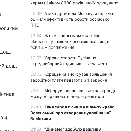
кераміці віком 8000 років: що їх здивувало
23:39
Атака дронів на Москву: аналітики
щ.
оцінили ефективність роботи російської
ППО
евеликий
23:24
Жінки з дипломами частіше
обирають успішних чоловіків без вищої
освіти, – дослідження
 дощ.
23:07
Україна ставить Путіна на
передвиборчий годинник, - Newsweek
кий дощ.
22:53
Корецький анонсував збільшення
заробітної плати педагогів з 1 вересня
22:12
Міф зруйновано: скільки насправді
інлива
можуть працювати ядерні реактори
22:00
Така зброя є лише у кількох країн:
Зеленський про створення української
дощ.
балістики
21:57
"Динамо" здобуло важливу