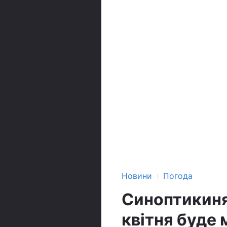
›
Новини
Погода
Синоптикиня
квітня буде 