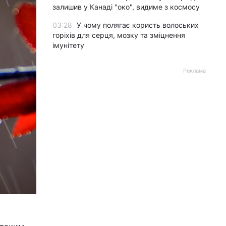
залишив у Канаді "око", видиме з космосу
03:28
У чому полягає користь волоських
горіхів для серця, мозку та зміцнення
імунітету
Реклама