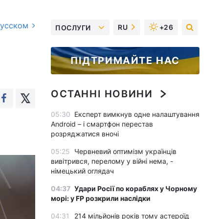
русском
RU
+26
ПОСЛУГИ
ПІДТРИМАЙТЕ НАС
ОСТАННІ НОВИНИ
05:30
Експерт вимкнув одне налаштування
Android – і смартфон перестав
розряджатися вночі
05:25
Червневий оптимізм українців
вивітрився, перелому у війні нема, -
німецький оглядач
04:37
Удари Росії по кораблях у Чорному
морі: у FP розкрили наслідки
04:31
214 мільйонів років тому астероїд