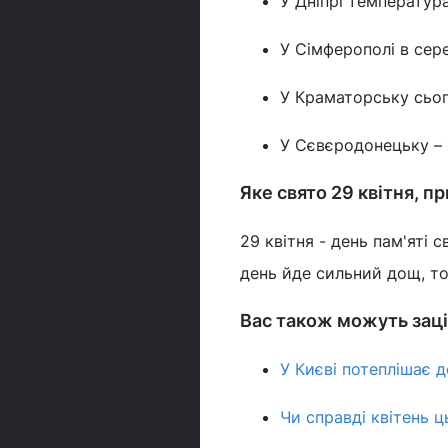
У Дніпрі температура
У Сімферополі в сере
У Краматорську сього
У Сєвєродонецьку – 
Яке свято 29 квітня, п
29 квітня - день пам'яті 
день йде сильний дощ, то
Вас також можуть заці
У Києві потеплішає д
Чи справді квітень 