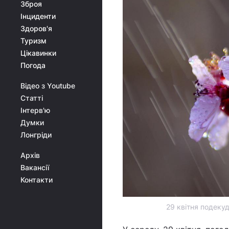
Зброя
Інциденти
Здоров'я
Туризм
Цікавинки
Погода
Відео з Youtube
Статті
Інтерв'ю
Думки
Лонгріди
Архів
Вакансії
Контакти
29 квітня подекуд