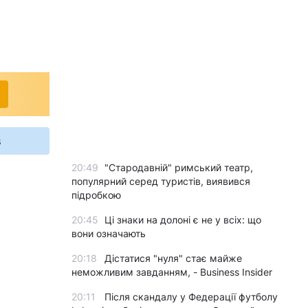
s
20:49
"Стародавній" римський театр,
популярний серед туристів, виявився
підробкою
20:45
Ці знаки на долоні є не у всіх: що
вони означають
20:18
Дістатися "нуля" стає майже
неможливим завданням, - Business Insider
20:11
Після скандалу у Федерації футболу