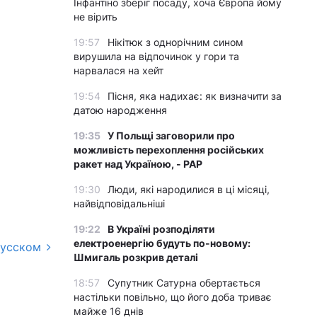
Інфантіно зберіг посаду, хоча Європа йому
не вірить
19:57
Нікітюк з однорічним сином
вирушила на відпочинок у гори та
нарвалася на хейт
19:54
Пісня, яка надихає: як визначити за
датою народження
19:35
У Польщі заговорили про
можливість перехоплення російських
ракет над Україною, - PAP
19:30
Люди, які народилися в ці місяці,
найвідповідальніші
19:22
В Україні розподіляти
електроенергію будуть по-новому:
русском
Шмигаль розкрив деталі
18:57
Супутник Сатурна обертається
настільки повільно, що його доба триває
майже 16 днів