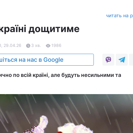
читать на 
Україні дощитиме
, 29.04.26
3 хв.
1986
іться на нас в Google
чно по всій країні, але будуть несильними та