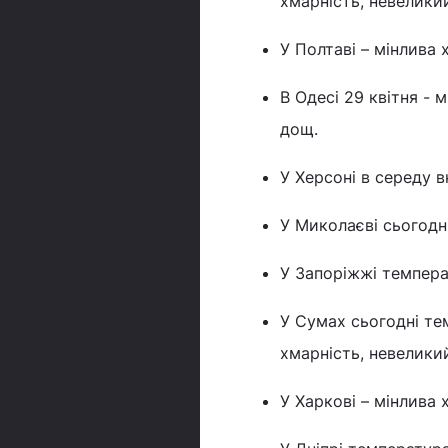
хмарність, невелики
У Полтаві – мінлива 
В Одесі 29 квітня - 
дощ.
У Херсоні в середу в
У Миколаєві сьогодні
У Запоріжжі температ
У Сумах сьогодні тем
хмарність, невелики
У Харкові – мінлива 