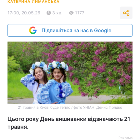
КАТЕРИНА ЛИМАНСЬКА
17:00, 20.05.26
3 хв.
1177
Підпишіться на нас в Google
21 травня в Києві буде тепло / фото УНІАН, Денис Прядко
Цього року День вишиванки відзначають 21
травня.
Реклама