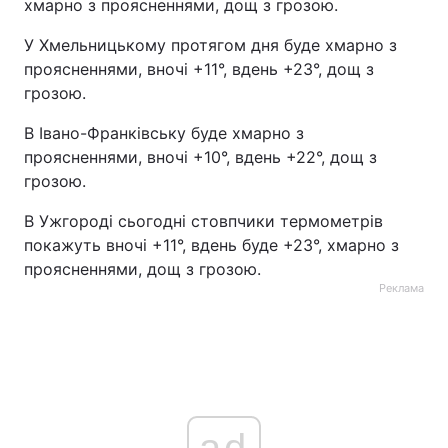
хмарно з проясненнями, дощ з грозою.
У Хмельницькому протягом дня буде хмарно з
проясненнями, вночі +11°, вдень +23°, дощ з
грозою.
В Івано-Франківську буде хмарно з
проясненнями, вночі +10°, вдень +22°, дощ з
грозою.
В Ужгороді сьогодні стовпчики термометрів
покажуть вночі +11°, вдень буде +23°, хмарно з
проясненнями, дощ з грозою.
Реклама
ad