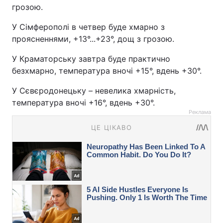
грозою.
У Сімферополі в четвер буде хмарно з
проясненнями, +13°...+23°, дощ з грозою.
У Краматорську завтра буде практично
безхмарно, температура вночі +15°, вдень +30°.
У Сєвєродонецьку – невелика хмарність,
температура вночі +16°, вдень +30°.
Реклама