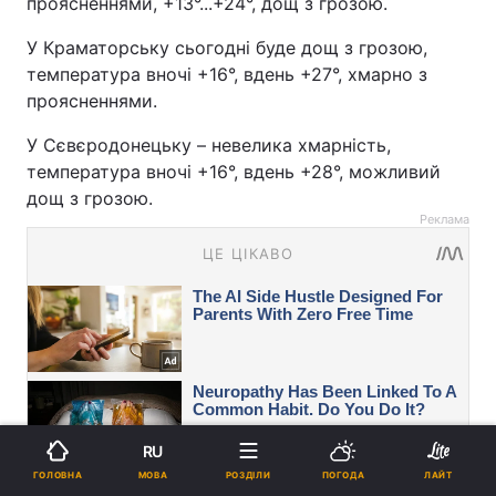
проясненнями, +13°...+24°, дощ з грозою.
У Краматорську сьогодні буде дощ з грозою,
температура вночі +16°, вдень +27°, хмарно з
проясненнями.
У Сєвєродонецьку – невелика хмарність,
температура вночі +16°, вдень +28°, можливий
дощ з грозою.
Реклама
RU
МОВА
ГОЛОВНА
РОЗДІЛИ
ПОГОДА
ЛАЙТ