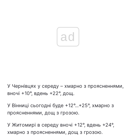
ad
У Чернівцях у середу – хмарно з проясненнями,
вночі +10°, вдень +22°, дощ.
У Вінниці сьогодні буде +12°...+25°, хмарно з
проясненнями, дощ з грозою.
У Житомирі в середу вночі +12°, вдень +24°,
хмарно з проясненнями, дощ з грозою.