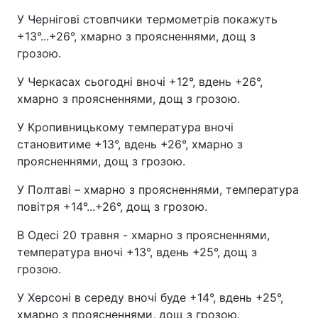
У Чернігові стовпчики термометрів покажуть
+13°...+26°, хмарно з проясненнями, дощ з
грозою.
У Черкасах сьогодні вночі +12°, вдень +26°,
хмарно з проясненнями, дощ з грозою.
У Кропивницькому температура вночі
становитиме +13°, вдень +26°, хмарно з
проясненнями, дощ з грозою.
У Полтаві – хмарно з проясненнями, температура
повітря +14°...+26°, дощ з грозою.
В Одесі 20 травня - хмарно з проясненнями,
температура вночі +13°, вдень +25°, дощ з
грозою.
У Херсоні в середу вночі буде +14°, вдень +25°,
хмарно з проясненнями, дощ з грозою.