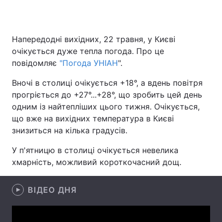
Напередодні вихідних, 22 травня, у Києві
Головна
Війна
очікується дуже тепла погода. Про це
повідомляє
"Погода УНІАН
".
Україна
Політика
Вночі в столиці очікується +18°, а вдень повітря
Економіка
Світ
прогріється до +27°...+28°, що зробить цей день
одним із найтепліших цього тижня. Очікується,
Спорт
Наука
що вже на вихідних температура в Києві
знизиться на кілька градусів.
Техно і зв'язок
Лайт
У п'ятницю в столиці очікується невелика
Зброя
Інциденти
хмарність, можливий короткочасний дощ.
Здоров'я
Туризм
ВІДЕО ДНЯ
Цікавинки
Погода
Екологія
Регіони