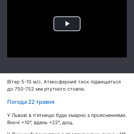
Лонгріди
Відео з Youtube
Статті
Play
Інтерв'ю
Думки
Video
Архів
Вакансії
Контакти
Послуги
Вітер 5-10 м/с. Атмосферний тиск підвищиться
до 750-752 мм ртутного стовпа.
Погода 22 травня
У Львові в п'ятницю буде хмарно з проясненнями.
Вночі +10°, вдень +22°, дощ.