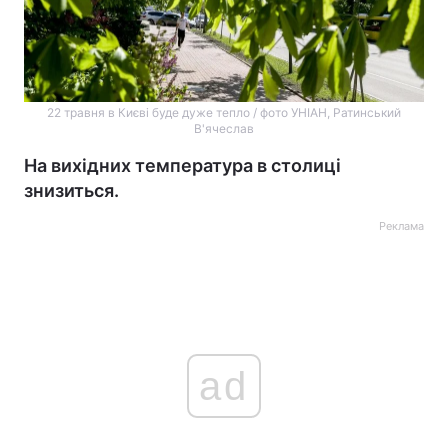
22 травня в Києві буде дуже тепло / фото УНІАН, Ратинський
В'ячеслав
На вихідних температура в столиці
знизиться.
Реклама
ad