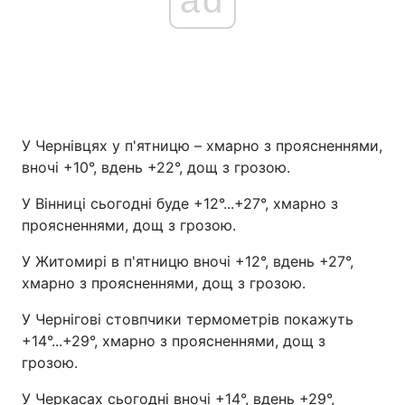
У Чернівцях у п'ятницю – хмарно з проясненнями,
вночі +10°, вдень +22°, дощ з грозою.
У Вінниці сьогодні буде +12°...+27°, хмарно з
проясненнями, дощ з грозою.
У Житомирі в п'ятницю вночі +12°, вдень +27°,
хмарно з проясненнями, дощ з грозою.
У Чернігові стовпчики термометрів покажуть
+14°...+29°, хмарно з проясненнями, дощ з
грозою.
У Черкасах сьогодні вночі +14°, вдень +29°,