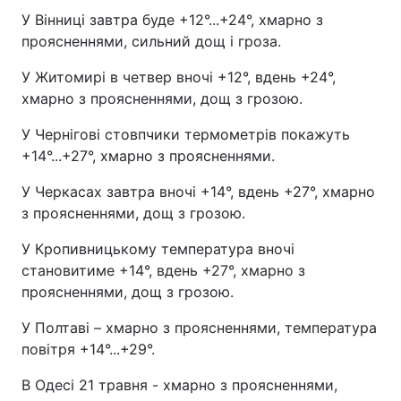
У Вінниці завтра буде +12°...+24°, хмарно з
проясненнями, сильний дощ і гроза.
У Житомирі в четвер вночі +12°, вдень +24°,
хмарно з проясненнями, дощ з грозою.
У Чернігові стовпчики термометрів покажуть
+14°...+27°, хмарно з проясненнями.
У Черкасах завтра вночі +14°, вдень +27°, хмарно
з проясненнями, дощ з грозою.
У Кропивницькому температура вночі
становитиме +14°, вдень +27°, хмарно з
проясненнями, дощ з грозою.
У Полтаві – хмарно з проясненнями, температура
повітря +14°...+29°.
В Одесі 21 травня - хмарно з проясненнями,