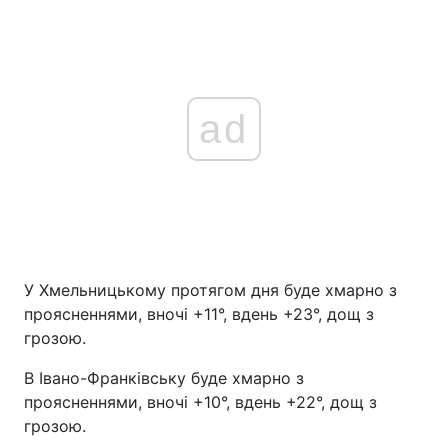
ad
У Хмельницькому протягом дня буде хмарно з
проясненнями, вночі +11°, вдень +23°, дощ з
грозою.
В Івано-Франківську буде хмарно з
проясненнями, вночі +10°, вдень +22°, дощ з
грозою.