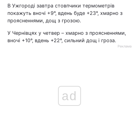
В Ужгороді завтра стовпчики термометрів
покажуть вночі +9°, вдень буде +23°, хмарно з
проясненнями, дощ з грозою.
У Чернівцях у четвер – хмарно з проясненнями,
вночі +10°, вдень +22°, сильний дощ і гроза.
Реклама
ad