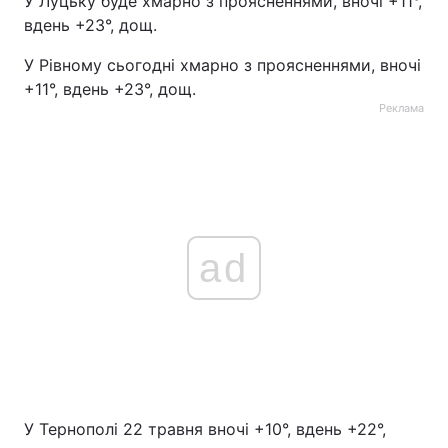
У Луцьку буде хмарно з проясненнями, вночі +11°,
вдень +23°, дощ.
Тема оформлення
У Рівному сьогодні хмарно з проясненнями, вночі
+11°, вдень +23°, дощ.
Реклама
ad
У Тернополі 22 травня вночі +10°, вдень +22°,