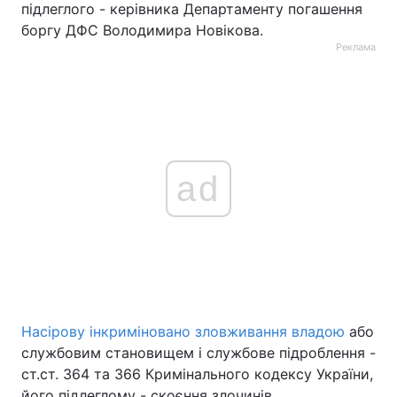
підлеглого - керівника Департаменту погашення
боргу ДФС Володимира Новікова.
Реклама
ad
Насірову інкриміновано зловживання владою
або
службовим становищем і службове підроблення -
ст.ст. 364 та 366 Кримінального кодексу України,
його підлеглому - скоєння злочинів,