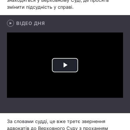
знаходяться у Верховному Суді, де просять
змінити підсудність у справі.
Лонгріди
ВІДЕО ДНЯ
Відео з Youtube
Статті
Інтерв'ю
Думки
Архів
Вакансії
Контакти
Play
Послуги
Video
За словами судді, це вже третє звернення
адвокатів до Верховного Суду з проханням