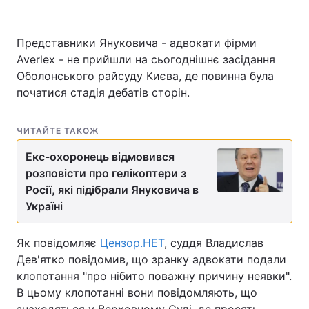
Представники Януковича - адвокати фірми
Averlex - не прийшли на сьогоднішнє засідання
Головна
Війна
Оболонського райсуду Києва, де повинна була
Україна
Політика
початися стадія дебатів сторін.
Економіка
Світ
ЧИТАЙТЕ ТАКОЖ
Спорт
Наука
Екс-охоронець відмовився
розповісти про гелікоптери з
Техно і зв'язок
Лайт
Росії, які підібрали Януковича в
Україні
Зброя
Інциденти
Здоров'я
Туризм
Як повідомляє
Цензор.НЕТ
, суддя Владислав
Дев'ятко повідомив, що зранку адвокати подали
Цікавинки
Погода
клопотання "про нібито поважну причину неявки".
В цьому клопотанні вони повідомляють, що
Екологія
Регіони