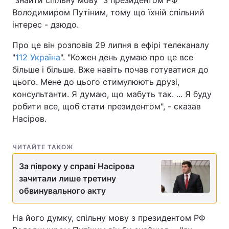
"знайти спільну мову" з президентом РФ
Володимиром Путіним, тому що їхній спільний
інтерес - дзюдо.
Про це він розповів 29 липня в ефірі телеканалу
"
112 Україна
". "Кожен день думаю про це все
більше і більше. Вже навіть почав готуватися до
цього. Мене до цього стимулюють друзі,
консультанти. Я думаю, що мабуть так. ... Я буду
робити все, щоб стати президентом", - сказав
Насіров.
ЧИТАЙТЕ ТАКОЖ
За півроку у справі Насірова
зачитали лише третину
обвинувального акту
На його думку, спільну мову з президентом РФ