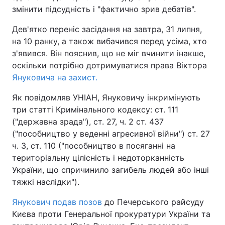
змінити підсудність і "фактично зрив дебатів".
Тема оформлення
Дев'ятко переніс засідання на завтра, 31 липня,
на 10 ранку, а також вибачився перед усіма, хто
з'явився. Він пояснив, що не міг вчинити інакше,
оскільки потрібно дотримуватися права Віктора
Януковича на захист.
Як повідомляв УНІАН, Януковичу інкримінують
три статті Кримінального кодексу: ст. 111
("державна зрада"), ст. 27, ч. 2 ст. 437
("пособництво у веденні агресивної війни") ст. 27
ч. 3, ст. 110 ("пособництво в посяганні на
територіальну цілісність і недоторканність
України, що спричинило загибель людей або інші
тяжкі наслідки").
Янукович подав позов
до Печерського райсуду
Києва проти Генеральної прокуратури України та