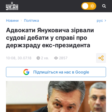
›
Новини
Політика
рус
Адвокати Януковича зірвали
судові дебати у справі про
держзраду екс-президента
10:08, 30.07.18
2 хв.
2857
Підпишіться на нас в Google