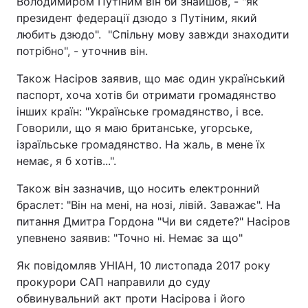
Володимиром Путіним він би знайшов, - "як
президент федерації дзюдо з Путіним, який
любить дзюдо". "Спільну мову завжди знаходити
потрібно", - уточнив він.
Також Насіров заявив, що має один український
паспорт, хоча хотів би отримати громадянство
інших країн: "Українське громадянство, і все.
Говорили, що я маю британське, угорське,
ізраїльське громадянство. На жаль, в мене їх
немає, я б хотів...".
Також він зазначив, що носить електронний
браслет: "Він на мені, на нозі, лівій. Заважає". На
питання Дмитра Гордона "Чи ви сядете?" Насіров
упевнено заявив: "Точно ні. Немає за що"
Як повідомляв УНІАН, 10 листопада 2017 року
прокурори САП направили до суду
обвинувальний акт проти Насірова і його