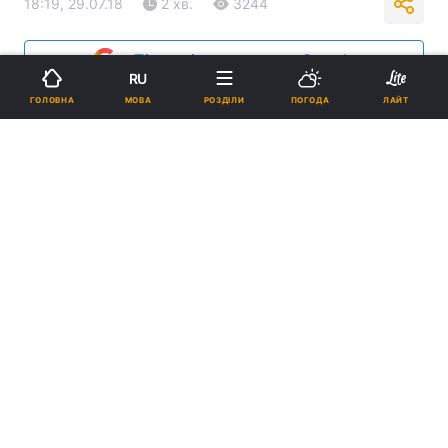
18:19, 29.07.18
2 хв.
3244
Підпишіться на нас в Google
RU
МОВА
ГОЛОВНА
РОЗДІЛИ
ПОГОДА
ЛАЙТ
Віктор Янукович / фото REUTERS
Засідання з розгляду позову екс-
президента до генпрокурора призначено на
10:00 13 вересня.
Реклама