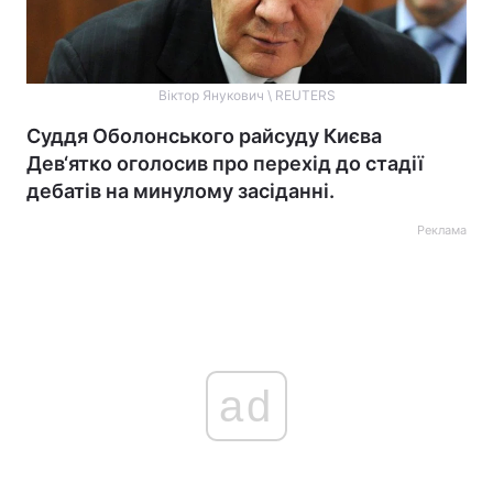
Віктор Янукович \ REUTERS
Суддя Оболонського райсуду Києва
Дев‘ятко оголосив про перехід до стадії
дебатів на минулому засіданні.
Реклама
ad