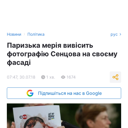
›
Новини
Політика
рус
Паризька мерія вивісить
фотографію Сенцова на своєму
фасаді
07:47, 30.07.18
1 хв.
1674
Підпишіться на нас в Google