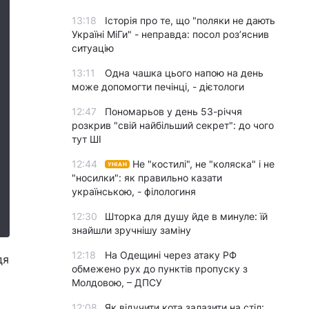
13:18
Історія про те, що "поляки не дають
Україні МіГи" - неправда: посол роз’яснив
ситуацію
13:11
Одна чашка цього напою на день
може допомогти печінці, - дієтологи
12:47
Пономарьов у день 53-річчя
розкрив "свій найбільший секрет": до чого
тут ШІ
12:44
Не "костилі", не "коляска" і не
УНІАН
"носилки": як правильно казати
українською, - філологиня
12:30
Шторка для душу йде в минуле: їй
знайшли зручнішу заміну
12:18
На Одещині через атаку РФ
дя
обмежено рух до пунктів пропуску з
Молдовою, – ДПСУ
12:08
Як відучити кота залазити на стіл: