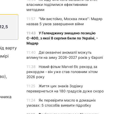
власники поділилися ефективними
методами
11:57
"Ми вистоїмо, Москва ляже": Мадяр
назвав 5 умов завершення війни
12,5
11:43
У Геленджику знищено позицію
С-400, з якої 8 серпня били по Україні, -
Мадяр
ід варту
11:40
Дві океанічні аномалії можуть
змірі
вплинути на зиму 2026–2027 років у Європі
11:38
Новий фільм Marvel б’є рекорд за
рекордом - він уже став головним хітом
во),
2026 року
11:25
Життя цих знаків Зодіаку
перевернеться на 180 градусів дуже скоро
ічника
11:24
Як перевірити масло в домашніх
умовах: 5 способів виявити підробку