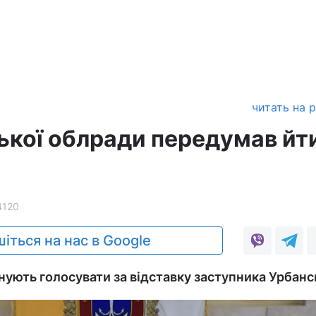
читать на 
ької облради передумав йти
4120
іться на нас в Google
нують голосувати за відставку заступника Урбанс