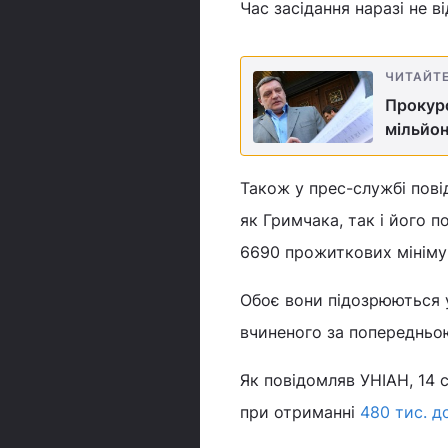
Час засідання наразі не в
ЧИТАЙТ
Прокуро
мільйон
Також у прес-службі пові
як Гримчака, так і його п
6690 прожиткових мінімум
Обоє вони підозрюються 
вчиненого за попередньо
Як повідомляв УНІАН, 14 
при отриманні
480 тис. д