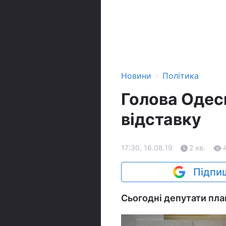
›
Новини
Політика
Голова Одес
відставку
17:30, 16.08.19
2 хв.
Підпиш
Сьогодні депутати пла