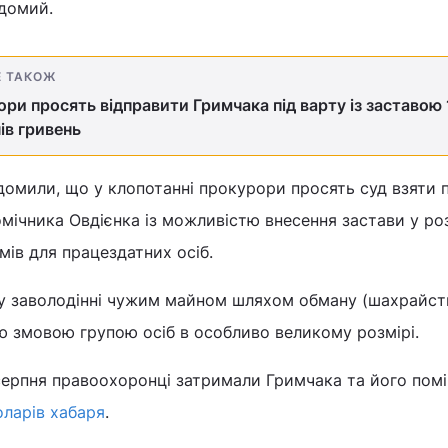
ідомий.
Е ТАКОЖ
ри просять відправити Гримчака під варту із заставою 
ів гривень
домили, що у клопотанні прокурори просять суд взяти п
омічника Овдієнка із можливістю внесення застави у ро
ів для працездатних осіб.
у заволодінні чужим майном шляхом обману (шахрайст
ю змовою групою осіб в особливо великому розмірі.
серпня правоохоронці затримали Гримчака та його пом
оларів хабаря
.