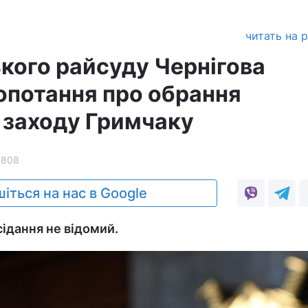
читать на 
кого райсуду Чернігова
опотання про обрання
 заходу Гримчаку
1808
іться на нас в Google
сідання не відомий.