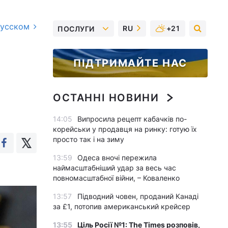
русском
RU
+21
ПОСЛУГИ
ПІДТРИМАЙТЕ НАС
ОСТАННІ НОВИНИ
14:05
Випросила рецепт кабачків по-
корейськи у продавця на ринку: готую їх
просто так і на зиму
13:59
Одеса вночі пережила
наймасштабніший удар за весь час
повномасштабної війни, – Коваленко
13:57
Підводний човен, проданий Канаді
за £1, потопив американський крейсер
13:55
Ціль Росії №1: The Times розповів,