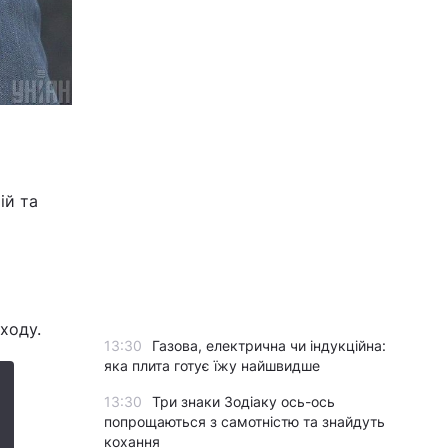
ій та
ходу.
13:30
Газова, електрична чи індукційна:
яка плита готує їжу найшвидше
13:30
Три знаки Зодіаку ось-ось
попрощаються з самотністю та знайдуть
кохання