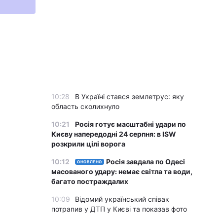
10:28
В Україні стався землетрус: яку
область сколихнуло
10:21
Росія готує масштабні удари по
Києву напередодні 24 серпня: в ISW
розкрили цілі ворога
10:12
Росія завдала по Одесі
ОНОВЛЕНО
масованого удару: немає світла та води,
багато постраждалих
10:09
Відомий український співак
потрапив у ДТП у Києві та показав фото