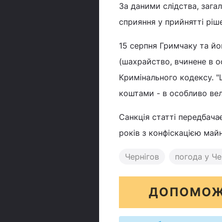
За даними слідства, загал
сприяння у прийнятті рі
15 серпня Гримчаку та йог
(шахрайство, вчинене в 
Кримінального кодексу. 
коштами - в особливо вел
Санкція статті передбачає
років з конфіскацією майн
Чернігов
погода у Че
ДОПОМОЖ