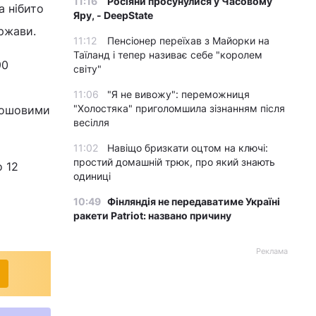
11:16
Росіяни просунулися у Часовому
а нібито
Яру, - DeepState
ржави.
11:12
Пенсіонер переїхав з Майорки на
Таїланд і тепер називає себе "королем
90
світу"
11:06
"Я не вивожу": переможниця
"Холостяка" приголомшила зізнанням після
грошовими
весілля
11:02
Навіщо бризкати оцтом на ключі:
простий домашній трюк, про який знають
о 12
одиниці
10:49
Фінляндія не передаватиме Україні
ракети Patriot: названо причину
Реклама