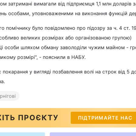
ом затримані вимагали від підприємця 1,1 млн доларів з
шень особами, уповноваженими на виконання функцій де
о помічнику було повідомлено про підозру за ч. 4 ст. 1
особливо великих розмірах або організованою групою)
"Ці особи шляхом обману заволоділи чужим майном - 
икому розмірі", - пояснили в НАБУ.
 покарання у вигляді позбавлення волі на строк від 5 д
а.
рнігові
ІТЬ ПРОЄКТУ
ПІДТРИМАЙТЕ НАС