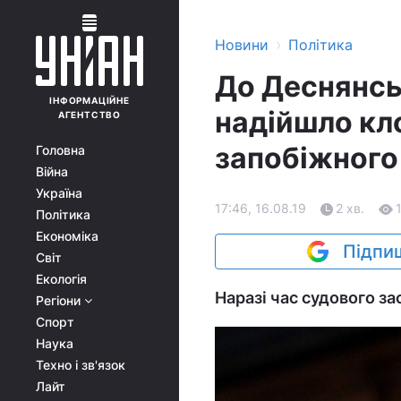
›
Новини
Політика
До Деснянсь
ІНФОРМАЦІЙНЕ
надійшло кл
АГЕНТСТВО
запобіжного
Головна
Війна
Україна
17:46, 16.08.19
2 хв.
Політика
Економіка
Підпиш
Світ
Екологія
Наразі час судового за
Регіони
Спорт
Наука
Техно і зв'язок
Лайт