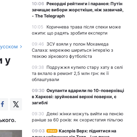
10:06
Рекордні рейтинги і параноя: Путін
зачищає вибори жорсткіше, ніж зазвичай,
- The Telegraph
10:05
Коричнева трава після спеки може
ожити: що радять зробити експерти
09:46
ЗСУ взяли у полон Мохамеда
русском
Салаха: мережею шириться інтерв'ю з
тезкою зіркового футболіста
 у
09:38
Подружжя купило стару хату в селі
та вклало в ремонт 2,5 млн грн: як її
облаштували
09:30
Окупанти вдарили по 10-поверхівці
в Харкові: зруйновані верхні поверхи, є
загиблі
09:30
Деякі жінки можуть вийти на пенсію
ького.
раніше за 60 років: як скористатия пільгою
09:03
Каспрів Верх: піднятися на
УНІАН
одну з найвищих гір Татр – і не лише