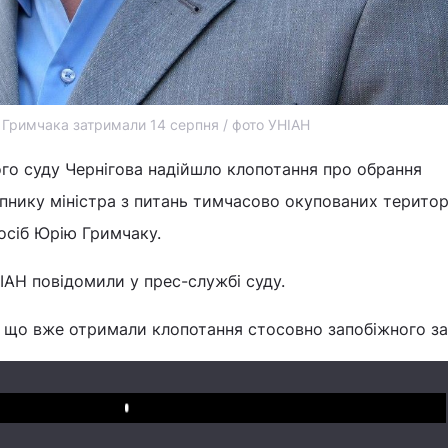
Гримчака затримали 14 серпня / фото УНІАН
го суду Чернігова надійшло клопотання про обрання
пнику міністра з питань тимчасово окупованих територ
осіб Юрію Гримчаку.
АН повідомили у прес-службі суду.
, що вже отримали клопотання стосовно запобіжного за
Play