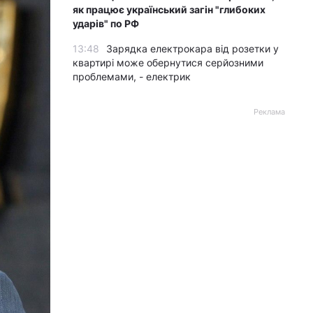
як працює український загін "глибоких
ударів" по РФ
13:48
Зарядка електрокара від розетки у
квартирі може обернутися серйозними
проблемами, - електрик
Реклама