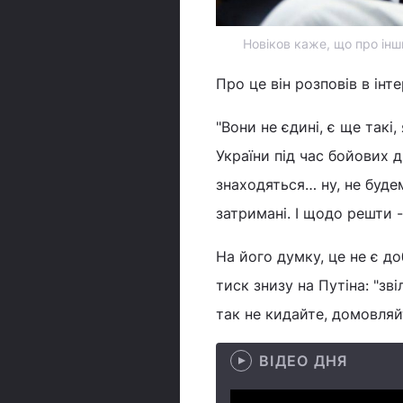
Новіков каже, що про інш
Про це він розповів в інт
"Вони не єдині, є ще такі,
України під час бойових д
знаходяться… ну, не буде
затримані. І щодо решти -
На його думку, це не є до
тиск знизу на Путіна: "зв
так не кидайте, домовляй
ВІДЕО ДНЯ