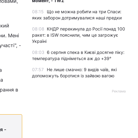
ловами,
момент, - TWZ
08:15
Що не можна робити на три Спаси:
яких заборон дотримувалися наші предки
ький
08:08
КНДР перекинула до Росії понад 100
ни. Мені
ракет: в ISW пояснили, чим це загрожує
Україні
часті", -
08:03
6 серпня спека в Києві досягне піку:
температура підніметься аж до +39°
а
07:57
Не лише смачно: 9 видів чаїв, які
допоможуть боротися із зайвою вагою
на
рання в
Реклама
я -