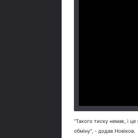
"Такого тиску немає, і ц
обміну", - додав Новіков.