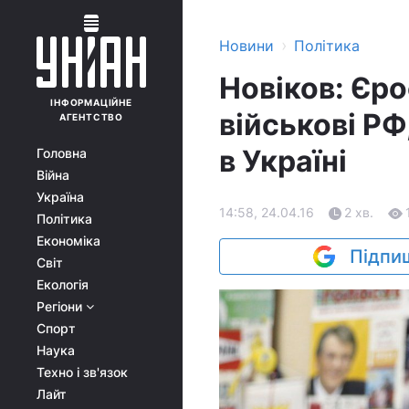
›
Новини
Політика
Новіков: Єро
ІНФОРМАЦІЙНЕ
військові РФ
АГЕНТСТВО
в Україні
Головна
Війна
Україна
14:58, 24.04.16
2 хв.
Політика
Економіка
Підпиш
Світ
Екологія
Регіони
Спорт
Наука
Техно і зв'язок
Лайт