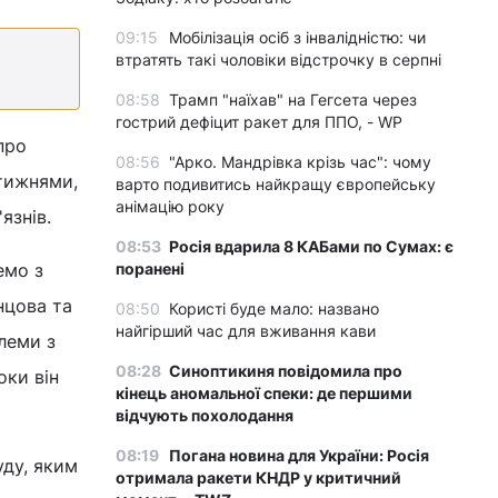
09:15
Мобілізація осіб з інвалідністю: чи
втратять такі чоловіки відстрочку в серпні
08:58
Трамп "наїхав" на Гегсета через
гострий дефіцит ракет для ППО, - WP
про
08:56
"Арко. Мандрівка крізь час": чому
 тижнями,
варто подивитись найкращу європейську
анімацію року
язнів.
08:53
Росія вдарила 8 КАБами по Сумах: є
емо з
поранені
нцова та
08:50
Користі буде мало: названо
найгірший час для вживання кави
леми з
08:28
Синоптикиня повідомила про
оки він
кінець аномальної спеки: де першими
відчують похолодання
08:19
Погана новина для України: Росія
уду, яким
отримала ракети КНДР у критичний