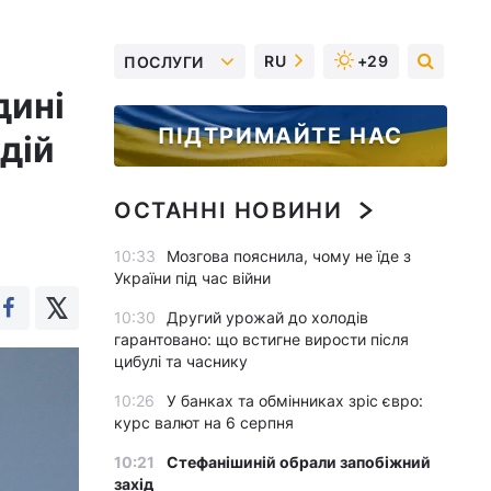
RU
+29
ПОСЛУГИ
дині
ПІДТРИМАЙТЕ НАС
 дій
ОСТАННІ НОВИНИ
10:33
Мозгова пояснила, чому не їде з
України під час війни
10:30
Другий урожай до холодів
гарантовано: що встигне вирости після
цибулі та часнику
10:26
У банках та обмінниках зріс євро:
курс валют на 6 серпня
10:21
Стефанішиній обрали запобіжний
захід