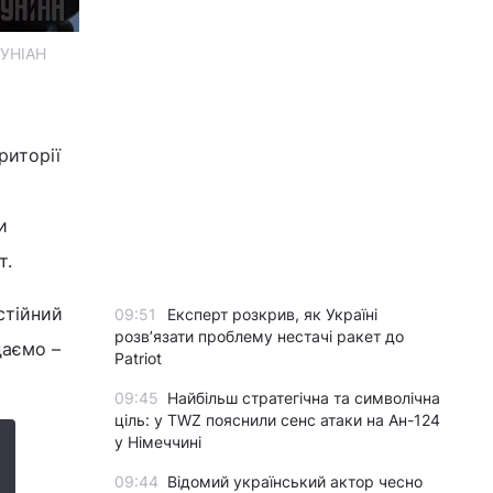
 УНІАН
риторії
и
т.
стійний
09:51
Експерт розкрив, як Україні
розвʼязати проблему нестачі ракет до
даємо –
Patriot
09:45
Найбільш стратегічна та символічна
ціль: у TWZ пояснили сенс атаки на Ан-124
у Німеччині
09:44
Відомий український актор чесно