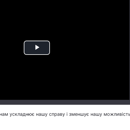
Play
Video
е нам ускладнює нашу справу і зменшує нашу можливіст