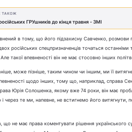
Е ТАКОЖ
осійських ГРУшників до кінця травня - ЗМІ
внений в тому, що його підзахисну Савченко, розмови 
 двох російських спецпризначенців точаться останніми
Але такої впевненості він не має стосовно інших політв'
ніше, може пізніше, таким чином чи іншим, ми її витягн
 впевненості щодо інших, тому що, наприклад, справа Се
права Юрія Солошенка, якому вже 74 роки, він має проб
 і через те ми, напевне, не встигнемо його витягнути, п
, що не має права коментувати рішення українського с