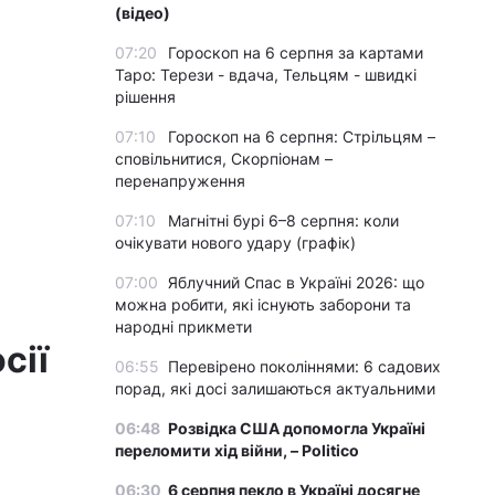
(відео)
07:20
Гороскоп на 6 серпня за картами
Таро: Терези - вдача, Тельцям - швидкі
рішення
07:10
Гороскоп на 6 серпня: Стрільцям –
сповільнитися, Скорпіонам –
перенапруження
07:10
Магнітні бурі 6–8 серпня: коли
очікувати нового удару (графік)
07:00
Яблучний Спас в Україні 2026: що
можна робити, які існують заборони та
народні прикмети
сії
06:55
Перевірено поколіннями: 6 садових
порад, які досі залишаються актуальними
06:48
Розвідка США допомогла Україні
переломити хід війни, – Politico
06:30
6 серпня пекло в Україні досягне