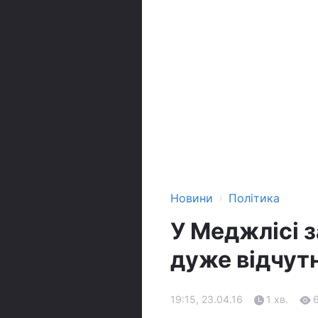
›
Новини
Політика
У Меджлісі з
дуже відчутн
19:15, 23.04.16
1 хв.