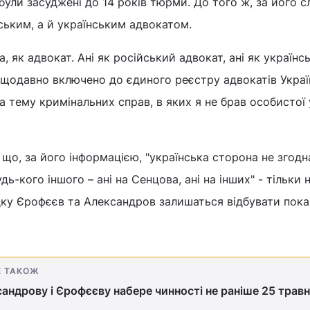
ули засуджені до 14 років тюрми. До того ж, за його с
йським, а й українським адвокатом.
, як адвокат. Ані як російський адвокат, ані як українс
щодавно включено до єдиного реєстру адвокатів Украї
 тему кримінальних справ, в яких я не брав особистої у
 що, за його інформацією, "українська сторона не згодн
дь-кого іншого – ані на Сенцова, ані на інших" - тільки 
дку Єрофєєв та Александров залишаться відбувати пока
Е ТАКОЖ
ндрову і Єрофєєву набере чинності не раніше 25 травн