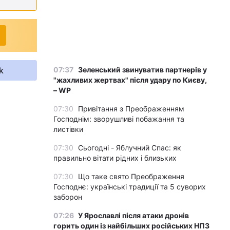
k
07:37
Зеленський звинуватив партнерів у
"жахливих жертвах" після удару по Києву,
– WP
07:30
Привітання з Преображенням
Господнім: зворушливі побажання та
листівки
07:30
Сьогодні - Яблучний Спас: як
правильно вітати рідних і близьких
07:30
Що таке свято Преображення
Господнє: українські традиції та 5 суворих
заборон
07:26
У Ярославлі після атаки дронів
горить один із найбільших російських НПЗ