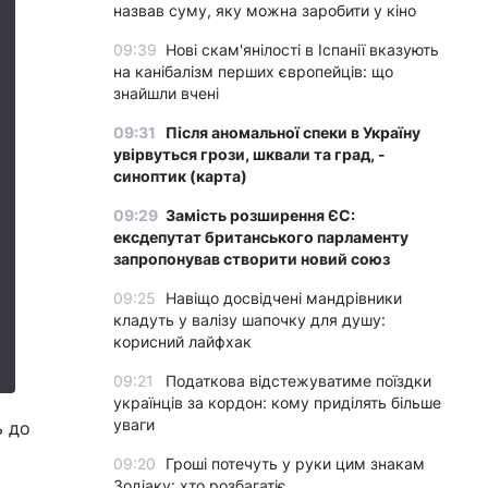
назвав суму, яку можна заробити у кіно
09:39
Нові скам'янілості в Іспанії вказують
на канібалізм перших європейців: що
знайшли вчені
09:31
Після аномальної спеки в Україну
увірвуться грози, шквали та град, -
синоптик (карта)
09:29
Замість розширення ЄС:
ексдепутат британського парламенту
запропонував створити новий союз
09:25
Навіщо досвідчені мандрівники
кладуть у валізу шапочку для душу:
корисний лайфхак
09:21
Податкова відстежуватиме поїздки
українців за кордон: кому приділять більше
уваги
ь до
09:20
Гроші потечуть у руки цим знакам
Зодіаку: хто розбагатіє