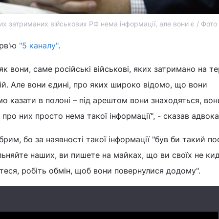
их затриманих військових РФ нема інформації, але вони є / Фото
ерв'ю
"5 каналу"
.
 як вони, саме російські військові, яких затримано на те
ій. Але вони єдині, про яких широко відомо, що вони
мо казати в полоні – під арештом вони знаходяться, вон
 про них просто нема такої інформації", - сказав адвока
брим, бо за наявності такої інформації "був би такий по
ільняйте наших, ви пишете на майках, що ви своїх не ки
теся, робіть обмін, щоб вони повернулися додому".