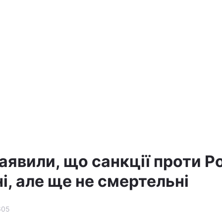
аявили, що санкції проти Ро
і, але ще не смертельні
605