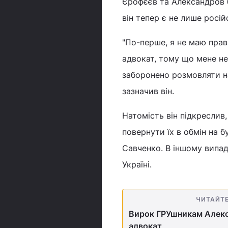
Єрофєєв та Александров б
він тепер є не лише росі
"По-перше, я не маю права
адвокат, тому що мене не
заборонено розмовляти на
зазначив він.
Натомість він підкреслив,
повернути їх в обмін на бу
Савченко. В іншому випа
Україні.
ЧИТАЙТ
Вирок ГРУшникам Алекса
адвокат