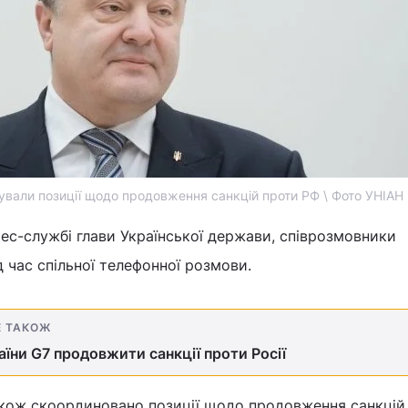
вали позиції щодо продовження санкцій проти РФ \ Фото УНІАН
ес-службі глави Української держави, співрозмовники
д час спільної телефонної розмови.
Е ТАКОЖ
їни G7 продовжити санкції проти Росії
акож скоординовано позиції щодо продовження санкцій