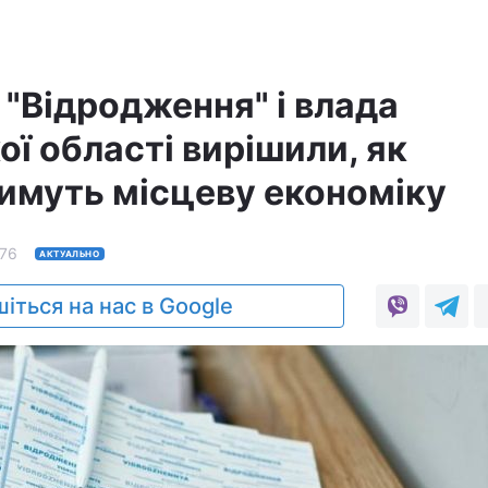
 "Відродження" і влада
ї області вирішили, як
имуть місцеву економіку
76
АКТУАЛЬНО
іться на нас в Google