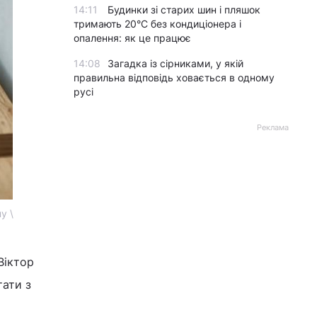
14:11
Будинки зі старих шин і пляшок
тримають 20°C без кондиціонера і
опалення: як це працює
14:08
Загадка із сірниками, у якій
правильна відповідь ховається в одному
русі
Реклама
у \
Віктор
тати з