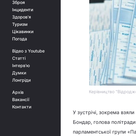
Зброя
Інциденти
Здоров'я
Туризм
Цікавинки
Погода
Відео з Youtube
Статті
Інтерв'ю
Думки
Лонгріди
Керівництво "Відродже
Архів
Вакансії
Контакти
У зустрічі, зокрема взял
Бондар, голова політради
парламентської групи «Па