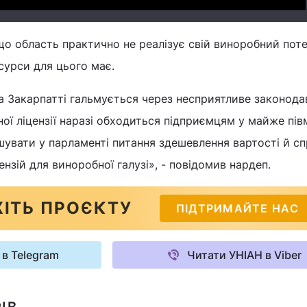
о область практично не реалізує свій виноробний поте
сурси для цього має.
а Закарпатті гальмується через несприятливе законода
ої ліцензії наразі обходиться підприємцям у майже пів
шувати у парламенті питання здешевлення вартості й с
нзій для виноробної галузі», - повідомив нардеп.
ІТЬ ПРОЄКТУ
ПІДТРИМАЙТЕ НАС
 в Telegram
Читати УНІАН в Viber