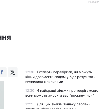
Реклама
ння
12:30
Експерти перевірили, чи можуть
кішки допомогти людям у біді: результати
виявилися жахливими
12:30
4 найкращі фільми про теорії змови:
вони можуть змусити вас "прокинутися"
12:21
Для цих знаків Зодіаку серпень
стане найгіршим місяцем року