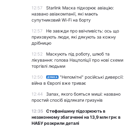
12:57
Starlink Маска підкорює авіацію:
названо авіакомпанії, які мають
супутниковий Wi-Fi на борту
12:57
Не завжди про ввічливість: ось що
приховують люди, які дякують за кожну
дрібницю
12:52
Маскують під роботу, шлюб та
лікування: голова Нацполіції про нові схеми
торгівлі людьми
12:50
"Непомітні" російські диверсії:
ДУМКА
війна в Європі вже триває
12:44
Запах, якого бояться миші: названо
простий спосіб відлякати гризунів
12:35
Стефанішину підозрюють в
незаконному збагаченні на 13,9 млн грн: в
НАБУ розкрили деталі