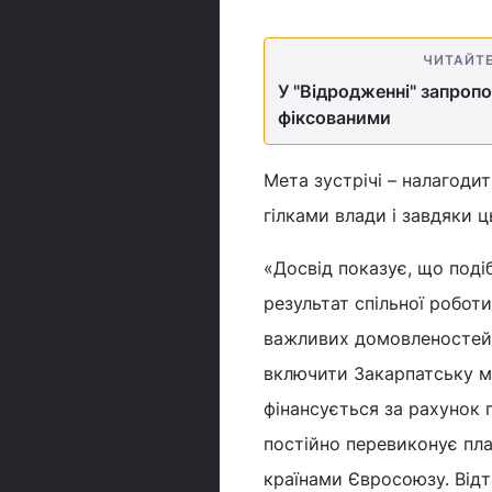
ЧИТАЙТ
У "Відродженні" запропо
фіксованими
Мета зустрічі – налагоди
гілками влади і завдяки 
«Досвід показує, що поді
результат спільної робот
важливих домовленостей. 
включити Закарпатську м
фінансується за рахунок
постійно перевиконує пл
країнами Євросоюзу. Відт