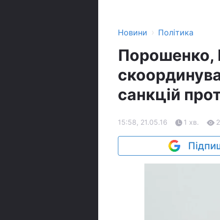
›
Новини
Політика
Порошенко, 
скоординува
санкцій про
15:58, 21.05.16
1 хв.
2
Підпиш