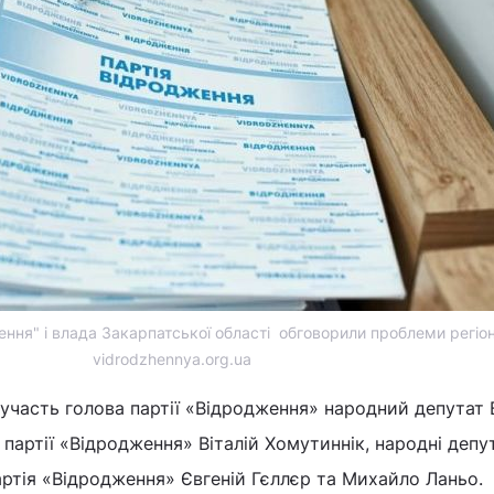
ння" і влада Закарпатської області обговорили проблеми регіон
vidrodzhennya.org.ua
и участь голова партії «Відродження» народний депутат 
 партії «Відродження» Віталій Хомутиннік, народні депу
ртія «Відродження» Євгеній Гєллєр та Михайло Ланьо.