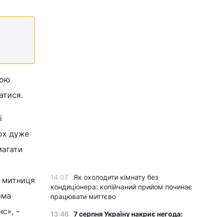
чою
атися.
і
ьох дуже
магати
14:07
Як охолодити кімнату без
а митниця
кондиціонера: копійчаний прийом починає
рма
працювати миттєво
с», -
13:46
7 серпня Україну накриє негода: