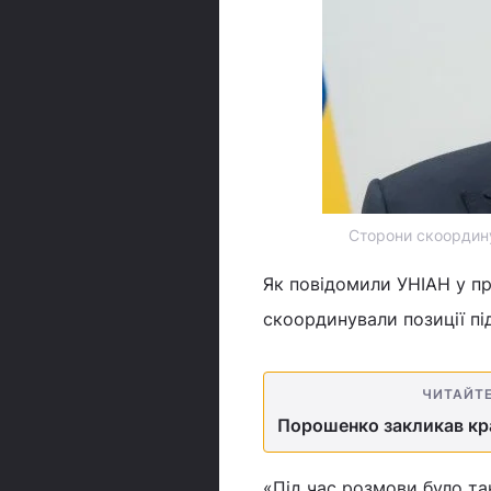
Сторони скоордину
Як повідомили УНІАН у пр
скоординували позиції пі
ЧИТАЙТ
Порошенко закликав кра
«Під час розмови було т