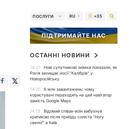
RU
+35
ПОСЛУГИ
ПІДТРИМАЙТЕ НАС
ОСТАННІ НОВИНИ
14:21
Нові супутникові знімки показали, як
Росія захищає носії "Калібрів" у
Новоросійську
14:20
6 млн завантажень: чому
користувачі переходять на цей навігатор
замість Google Maps
14:19
Відомий співак-воїн вибухнув
критикою після приїзду соліста "Ногу
свело!" в Київ