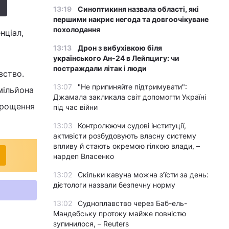
13:19
Синоптикиня назвала області, які
першими накриє негода та довгоочікуване
похолодання
нціал,
13:13
Дрон з вибухівкою біля
українського Ан-24 в Лейпцигу: чи
постраждали літак і люди
вство.
13:07
"Не припиняйте підтримувати":
мільйона
Джамала закликала світ допомогти Україні
прощення
під час війни
13:03
Контролюючи судові інституції,
активісти розбудовують власну систему
впливу й стають окремою гілкою влади, –
нардеп Власенко
13:02
Скільки кавуна можна з’їсти за день:
дієтологи назвали безпечну норму
13:02
Судноплавство через Баб-ель-
Мандебську протоку майже повністю
зупинилося, – Reuters