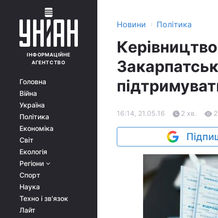
›
Новини
Політика
Керівництво
ІНФОРМАЦІЙНЕ
Закарпатсько
АГЕНТСТВО
підтримуват
Головна
Війна
Україна
16:14, 21.05.16
2 хв.
2
Політика
Економіка
Підпиш
Світ
Екологія
Регіони
Спорт
Наука
Техно і зв'язок
Лайт