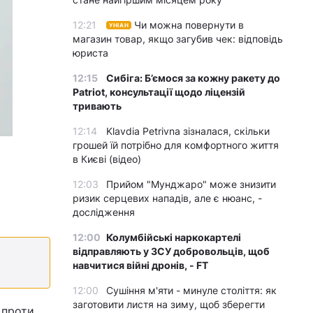
12:21
Чи можна повернути в
УНІАН
магазин товар, якщо загубив чек: відповідь
юриста
12:15
Сибіга: Б’ємося за кожну ракету до
Patriot, консультації щодо ліцензій
тривають
12:14
Klavdia Petrivna зізналася, скільки
грошей їй потрібно для комфортного життя
в Києві (відео)
12:03
Прийом "Мунджаро" може знизити
ризик серцевих нападів, але є нюанс, -
дослідження
12:00
Колумбійські наркокартелі
відправляють у ЗСУ добровольців, щоб
навчитися війні дронів, - FT
12:00
Сушіння м'яти - минуле століття: як
заготовити листя на зиму, щоб зберегти
 проти