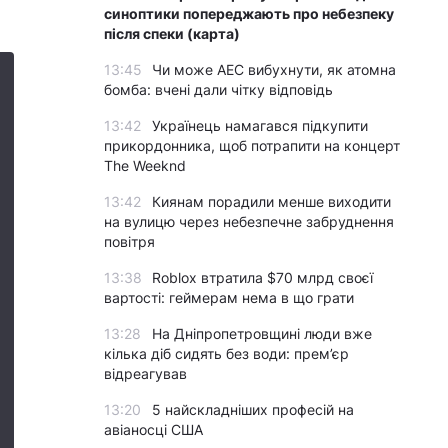
синоптики попереджають про небезпеку
після спеки (карта)
13:45
Чи може АЕС вибухнути, як атомна
бомба: вчені дали чітку відповідь
13:42
Українець намагався підкупити
прикордонника, щоб потрапити на концерт
The Weeknd
13:42
Киянам порадили менше виходити
на вулицю через небезпечне забруднення
повітря
13:38
Roblox втратила $70 млрд своєї
вартості: геймерам нема в що грати
13:28
На Дніпропетровщині люди вже
кілька діб сидять без води: прем’єр
відреагував
13:20
5 найскладніших професій на
авіаносці США