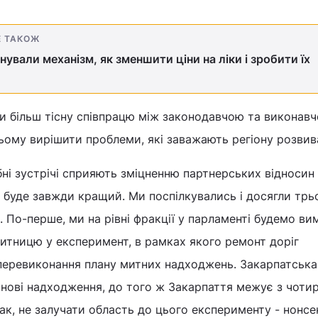
Е ТАКОЖ
нували механізм, як зменшити ціни на ліки і зробити їх
ти більш тісну співпрацю між законодавчою та виконав
цьому вирішити проблеми, які заважають регіону розвив
бні зустрічі сприяють зміцненню партнерських відносин 
и буде завжди кращий. Ми поспілкувались і досягли тр
По-перше, ми на рівні фракції у парламенті будемо ви
итницю у експеримент, в рамках якого ремонт доріг
 перевиконання плану митних надходжень. Закарпатськ
анові надходження, до того ж Закарпаття межує з чоти
ак, не залучати область до цього експерименту - нонсен