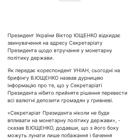
Головна
Війна
Президент України Віктор ЮЩЕНКО відкидає
Україна
Політика
звинувачення на адресу Секретаріату
Президента щодо втручання у монетарну
Економіка
Світ
політику держави.
Спорт
Наука
Як передає кореспондент УНІАН, сьогодні на
брифінгу В.ЮЩЕНКО назвав дурницею
Техно і зв'язок
Лайт
інформацію про те, що у Секретаріаті
Президента нібито прийняте рішення перевести
Зброя
Інциденти
всі валютні депозити громадян у гривневі.
Здоров'я
Туризм
«Секретаріат Президента ніколи не буде
впливати на монетарну політику держави», -
Цікавинки
Погода
сказав В.ЮЩЕНКО, додавши, що з його боку
можуть лунати лише побажання і бачення
Екологія
Регіони