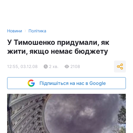
›
Новини
Політика
У Тимошенко придумали, як
жити, якщо немає бюджету
12:55, 03.12.08
2 хв.
2108
Підпишіться на нас в Google