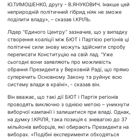
Ю.ТИМОШЕНКО, другу - В.ЯНУКОВИЧ. Інакше цей
неприродній політичний гібрид ніяк не зможе
поділити владу», – сказав І.КРІЛЬ.
Лідер “Єдиного Центру” зазначив, що у випадку
створення коаліції між БЮТ і Партією регіонів ці
політичні сили знову можуть здійснити спробу
переписати Конституцію на свій лад. “Уже
сьогодні вони заявляють про можливість
обрання Президента у Верховній Раді, що прямо
суперечить Основному Закону та руйнує всю
систему влади в країні», - сказав він.
Він вважає, що такі дії БЮТ і Партія регіонів
проводять виключно з однією метою – уникнути
виборчої кампанії і залишитися при владі. Однак,
на думку І.КРІЛЯ, така позиція є зневагою до 37
мільйонів виборців, які обирають Президента на
виборах. «Подібні експерименти обходяться