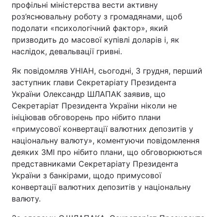
профільні міністерства вести активну
роз’яснювальну роботу з громадянами, щоб
Тема оформлення
подолати «психологічний фактор», який
призводить до масової купівлі доларів і, як
наслідок, девальвації гривні.
Як повідомляв УНІАН, сьогодні, 3 грудня, перший
заступник глави Секретаріату Президента
України Олександр ШЛАПАК заявив, що
Секретаріат Президента України ніколи не
ініціював обговорень про нібито плани
«примусової конвертації валютних депозитів у
національну валюту», коментуючи повідомлення
деяких ЗМІ про нібито плани, що обговорюються
представниками Секретаріату Президента
України з банкірами, щодо примусової
конвертації валютних депозитів у національну
валюту.