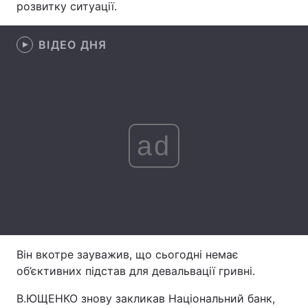
розвитку ситуації.
Лонгріди
ВІДЕО ДНЯ
Відео з Youtube
Статті
Інтерв'ю
Думки
Архів
Вакансії
ad
Контакти
Послуги
Він вкотре зауважив, що сьогодні немає
об’єктивних підстав для девальвації гривні.
В.ЮЩЕНКО знову закликав Національний банк,