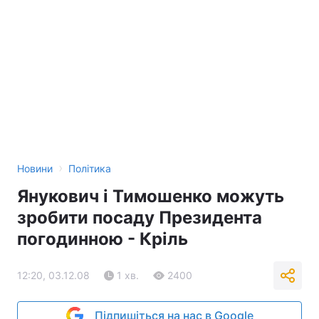
›
Новини
Політика
Янукович і Тимошенко можуть
зробити посаду Президента
погодинною - Кріль
12:20, 03.12.08
1 хв.
2400
Підпишіться на нас в Google