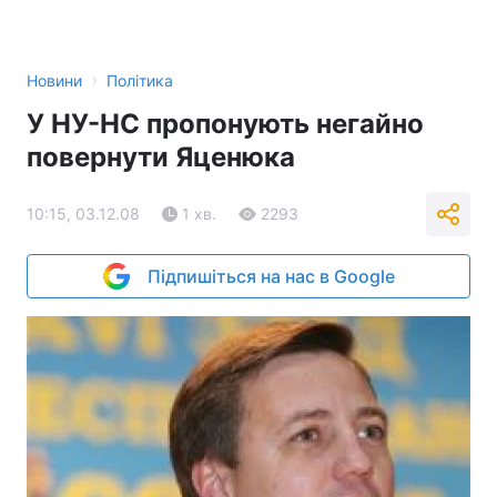
›
Новини
Політика
У НУ-НС пропонують негайно
повернути Яценюка
10:15, 03.12.08
1 хв.
2293
Підпишіться на нас в Google