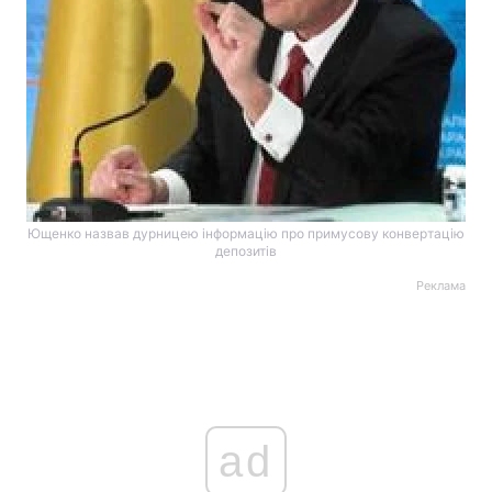
Ющенко назвав дурницею інформацію про примусову конвертацію
депозитів
Реклама
ad