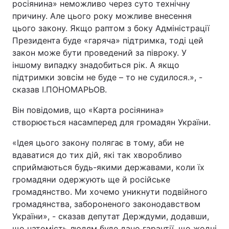
росіянина» неможливо через суто технічну
причину. Але цього року можливе внесення
цього закону. Якщо раптом з боку Адміністрації
Президента буде «гаряча» підтримка, тоді цей
закон може бути проведений за півроку. У
іншому випадку знадобиться рік. А якщо
підтримки зовсім не буде – то не судилося.», -
сказав І.ПОНОМАРЬОВ.
Він повідомив, що «Карта росіянина»
створюється насамперед для громадян України.
«Ідея цього закону полягає в тому, аби не
вдаватися до тих дій, які так хворобливо
сприймаються будь-якими державами, коли їх
громадяни одержують ще й російське
громадянство. Ми хочемо уникнути подвійного
громадянства, забороненого законодавством
України», - сказав депутат Держдуми, додавши,
що натомість людям буде дано гарантії, що жодні