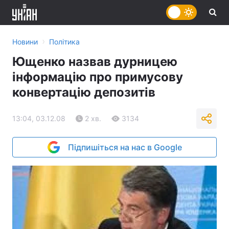
›
Новини
Політика
Ющенко назвав дурницею
інформацію про примусову
конвертацію депозитів
13:04, 03.12.08
2 хв.
3134
Підпишіться на нас в Google