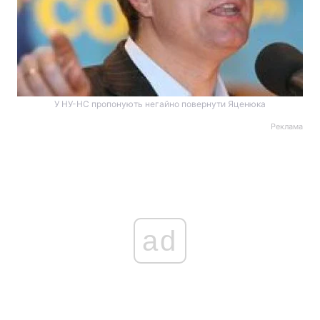
У НУ-НС пропонують негайно повернути Яценюка
Реклама
ad