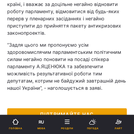
країні, і вважає за доцільне негайно відновити
роботу парламенту, відмовитися від будь-яких
перерв у пленарних засіданнях і негайно
приступити до прийняття пакету антикризових
законопроектів.
“Задля цього ми пропонуємо усім
здоровомислячим парламентським політичним
силам негайно поновити на посаді спікера
парламенту А.ЯЦЕНЮКА та забезпечити
можливість результативної роботи тим
депутатам, котрим не байдужий завтрашній день
нашої України”, - наголошується в заяві.
ПІДТРИМАЙТЕ НАС
RU
МОВА
ГОЛОВНА
РОЗДІЛИ
ПОГОДА
ЛАЙТ