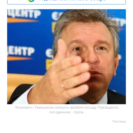
Янукович і Тимошенко можуть зробити посаду Президента
погодинною - Кріль
Реклама