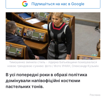
Підпишіться на нас в Google
Тимошенко змінила стиль - лідерка Батьківщини похизувалася
новою трендовою сукнею: фото / Фото УНІАН, Олександр Кузьмін
В усі попередні роки в образі політика
домінували напівофіційні костюми
пастельних тонів.
Реклама