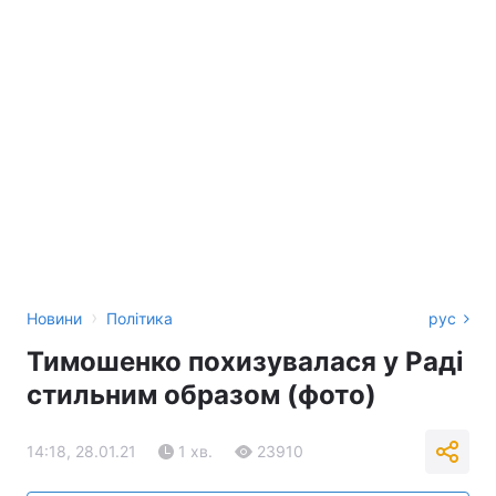
›
Новини
Політика
рус
Тимошенко похизувалася у Раді
стильним образом (фото)
14:18, 28.01.21
1 хв.
23910