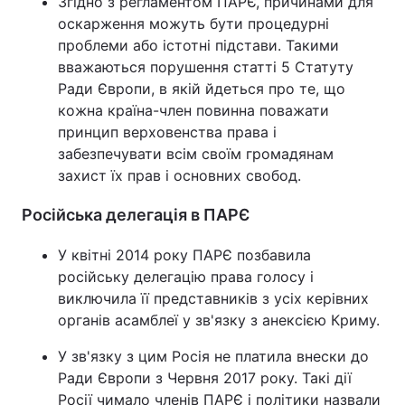
Згідно з регламентом ПАРЄ, причинами для
оскарження можуть бути процедурні
проблеми або істотні підстави. Такими
вважаються порушення статті 5 Статуту
Ради Європи, в якій йдеться про те, що
кожна країна-член повинна поважати
принцип верховенства права і
забезпечувати всім своїм громадянам
захист їх прав і основних свобод.
Російська делегація в ПАРЄ
У квітні 2014 року ПАРЄ позбавила
російську делегацію права голосу і
виключила її представників з усіх керівних
органів асамблеї у зв'язку з анексією Криму.
У зв'язку з цим Росія не платила внески до
Ради Європи з Червня 2017 року. Такі дії
Росії чимало членів ПАРЄ і політики назвали