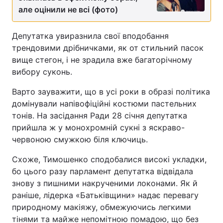
але оцінили не всі (фото)
Депутатка увиразнила свої вподобання
трендовими дрібничками, як от стильний пасок
вище стегон, і не зрадила вже багаторічному
вибору суконь.
Варто зауважити, що в усі роки в образі політика
домінували напівофіційні костюми пастельних
тонів. На засідання Ради 28 січня депутатка
прийшла ж у монохромній сукні з яскраво-
червоною смужкою біля ключиць.
Схоже, Тимошенко сподобалися високі укладки,
бо цього разу парламент депутатка відвідала
знову з пишними накрученими локонами. Як й
раніше, лідерка «Батьківщини» надає перевагу
природному макіяжу, обмежуючись легкими
тінями та майже непомітною помадою, що без