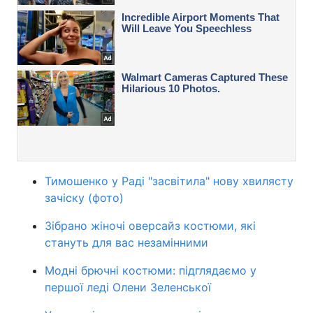
Тимошенко у Раді "засвітила" нову хвилясту
зачіску (фото)
Зібрано жіночі оверсайз костюми, які
стануть для вас незамінними
Модні брючні костюми: підглядаємо у
першої леді Олени Зеленської