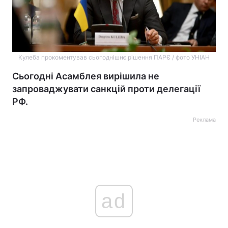
Кулеба прокоментував сьогоднішнє рішення ПАРЄ / фото УНІАН
Сьогодні Асамблея вирішила не
запроваджувати санкцій проти делегації
РФ.
Реклама
ad