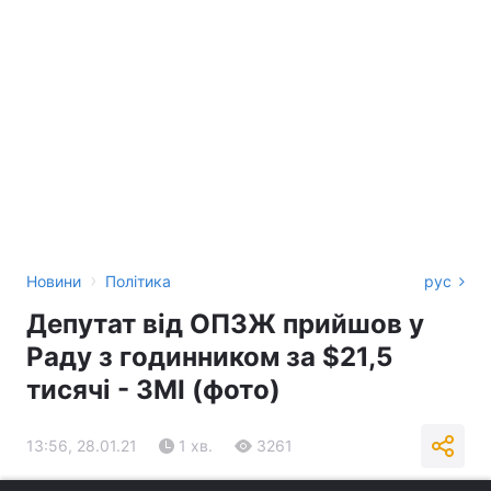
›
Новини
Політика
рус
Депутат від ОПЗЖ прийшов у
Раду з годинником за $21,5
тисячі - ЗМІ (фото)
13:56, 28.01.21
1 хв.
3261