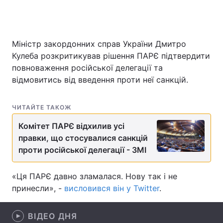
Головна
Війна
Міністр закордонних справ України Дмитро
Кулеба розкритикував рішення ПАРЄ підтвердити
Україна
Політика
повноваження російської делегації та
відмовитись від введення проти неї санкцій.
Економіка
Світ
ЧИТАЙТЕ ТАКОЖ
Спорт
Наука
Комітет ПАРЄ відхилив усі
Техно і зв'язок
Лайт
правки, що стосувалися санкцій
проти російської делегації - ЗМІ
Зброя
Інциденти
Здоров'я
Туризм
«Ця ПАРЄ давно зламалася. Нову так і не
принесли», -
висловився він у Twitter
.
Цікавинки
Погода
ВІДЕО ДНЯ
Екологія
Регіони