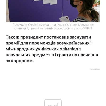
Президент України сьогодні підписав Указ про заснування
стипендій, премій та грантів у сфері освіти / фото УНІАН
Також президент постановив заснувати
премії для переможців всеукраїнських і
міжнародних учнівських олімпіад з
навчальних предметів і гранти на навчання
за кордоном.
Реклама