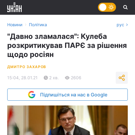
›
Новини
Політика
рус
"Давно зламалася": Кулеба
розкритикував ПАРЄ за рішення
щодо росіян
ДМИТРО ЗАХАРОВ
15:04, 28.01.21
2 хв.
2606
Підпишіться на нас в Google