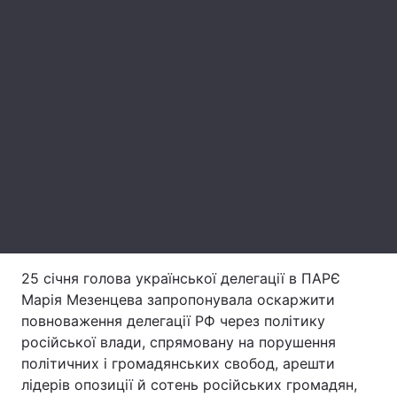
Лонгріди
Відео з Youtube
Статті
Інтерв'ю
Думки
Архів
Вакансії
Контакти
Послуги
25 січня голова української делегації в ПАРЄ
Марія Мезенцева запропонувала оскаржити
повноваження делегації РФ через політику
російської влади, спрямовану на порушення
політичних і громадянських свобод, арешти
лідерів опозиції й сотень російських громадян,