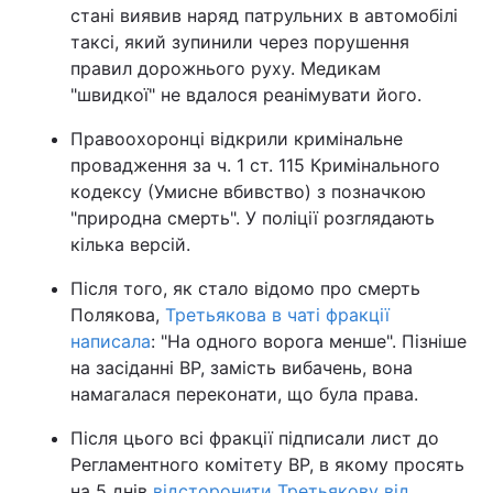
стані виявив наряд патрульних в автомобілі
таксі, який зупинили через порушення
правил дорожнього руху. Медикам
"швидкої" не вдалося реанімувати його.
Правоохоронці відкрили кримінальне
провадження за ч. 1 ст. 115 Кримінального
кодексу (Умисне вбивство) з позначкою
"природна смерть". У поліції розглядають
кілька версій.
Після того, як стало відомо про смерть
Полякова,
Третьякова в чаті фракції
написала
: "На одного ворога менше". Пізніше
на засіданні ВР, замість вибачень, вона
намагалася переконати, що була права.
Після цього всі фракції підписали лист до
Регламентного комітету ВР, в якому просять
на 5 днів
відсторонити Третьякову від