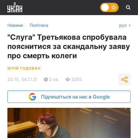
›
Новини
Політика
рус
"Слуга" Третьякова спробувала
пояснитися за скандальну заяву
про смерть колеги
ЮРІЙ ГОДОВАН
23:15, 04.11.21
2 хв.
2255
Підпишіться на нас в Google