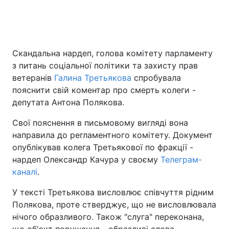
Головна
Війна
Скандальна нардеп, голова комітету парламенту
з питань соціальної політики та захисту прав
Україна
Політика
ветеранів
Галина Третьякова
спробувала
Економіка
Світ
пояснити свій коментар про смерть колеги -
депутата Антона Полякова.
Спорт
Наука
Свої пояснення в письмовому вигляді вона
Техно і зв'язок
Лайт
направила до регламентного комітету. Документ
опублікував колега Третьякової по фракції -
Зброя
Інциденти
нардеп Олександр Качура у своєму
Телеграм-
каналі
.
Здоров'я
Туризм
У тексті Третьякова висловлює співчуття рідним
Цікавинки
Погода
Полякова, проте стверджує, що не висловлювала
нічого образливого. Також "слуга" переконана,
Екологія
Регіони