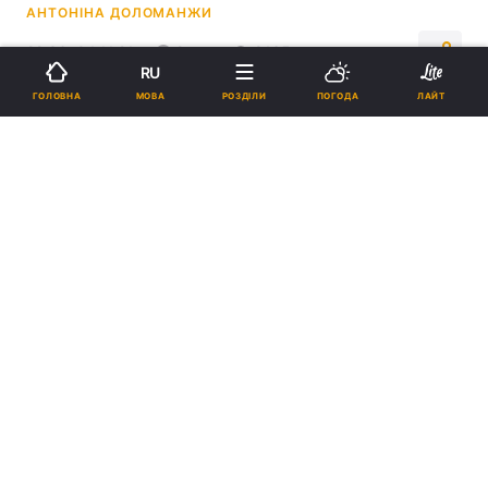
АНТОНІНА ДОЛОМАНЖИ
22:36, 04.11.21
2 хв.
9165
RU
МОВА
ГОЛОВНА
РОЗДІЛИ
ПОГОДА
ЛАЙТ
Підпишіться на нас в Google
Аваков не планує покидати політику / фото УНІАН
Екс-глава МВС планує займатися
"політичним управлінням для країни",
дотримуючись центристських поглядів.