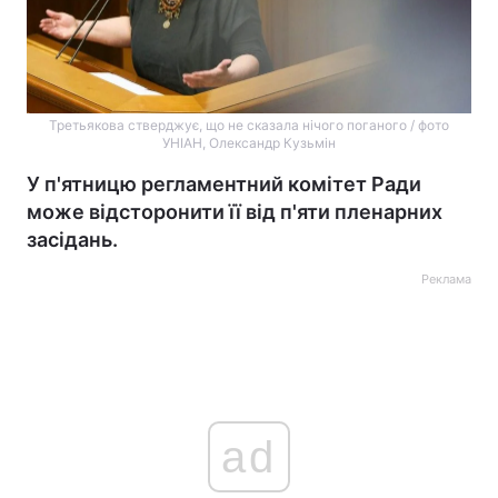
Третьякова стверджує, що не сказала нічого поганого / фото
УНІАН, Олександр Кузьмін
У п'ятницю регламентний комітет Ради
може відсторонити її від п'яти пленарних
засідань.
Реклама
ad