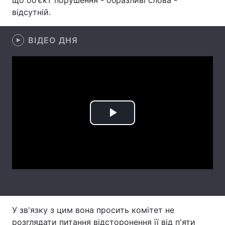
що об'єкт порушення - образливі слова -
відсутній.
Лонгріди
ВІДЕО ДНЯ
Відео з Youtube
Статті
Інтерв'ю
Думки
Архів
Вакансії
Контакти
Play
Послуги
Video
У зв'язку з цим вона просить комітет не
розглядати питання відсторонення її від п'яти