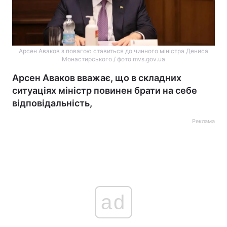
Арсен Аваков з повагою ставиться до чинного міністра Дениса
Монастирського / фото mvs.gov.ua
Арсен Аваков вважає, що в складних
ситуаціях міністр повинен брати на себе
відповідальність,
Реклама
ad