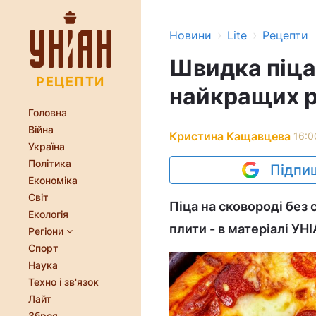
›
›
Новини
Lite
Рецепти
Швидка піца 
РЕЦЕПТИ
найкращих 
Головна
Війна
Кристина Кащавцева
16:0
Україна
Політика
Підпиш
Економіка
Світ
Піца на сковороді без 
Екологія
плити - в матеріалі УНІ
Регіони
Спорт
Наука
Техно і зв'язок
Лайт
Зброя