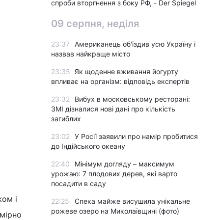
спроби вторгнення з боку РФ, - Der Spiegel
09 серпня, неділя
23:37
Американець об'їздив усю Україну і
назвав найкраще місто
23:35
Як щоденне вживання йогурту
впливає на організм: відповідь експертів
23:32
Вибух в московському ресторані:
ЗМІ дізналися нові дані про кількість
загиблих
23:02
У Росії заявили про намір пробитися
до Індійського океану
22:40
Мінімум догляду – максимум
урожаю: 7 плодових дерев, які варто
посадити в саду
ком і
22:25
Спека майже висушила унікальне
рожеве озеро на Миколаївщині (фото)
омірно