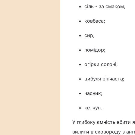
сіль - за смаком;
ковбаса;
сир;
помідор;
огірки солоні;
цибуля ріпчаста;
часник;
кетчуп.
У глибоку ємність вбити 
вилити в сковороду з ант