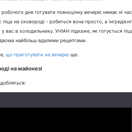
 робочого дня готувати повноцінну вечерю немає ні часу
 піца на сковороді - робиться вона просто, а інгредіє
є у вас в холодильнику. УНІАН підкаже, як готується піц
 двома найбільш вдалими рецептами.
те,
що приготувати на вечерю
ще.
роді на майонезі
адобляться: