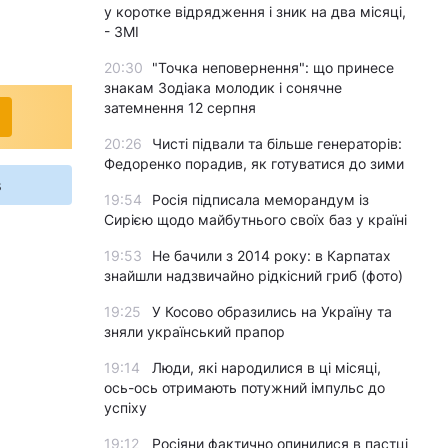
у коротке відрядження і зник на два місяці,
- ЗМІ
20:30
"Точка неповернення": що принесе
знакам Зодіака молодик і сонячне
затемнення 12 серпня
20:26
Чисті підвали та більше генераторів:
Федоренко порадив, як готуватися до зими
s
19:54
Росія підписала меморандум із
Сирією щодо майбутнього своїх баз у країні
19:53
Не бачили з 2014 року: в Карпатах
знайшли надзвичайно рідкісний гриб (фото)
19:25
У Косово образились на Україну та
зняли український прапор
19:14
Люди, які народилися в ці місяці,
ось-ось отримають потужний імпульс до
успіху
19:12
Росіяни фактично опинилися в пастці