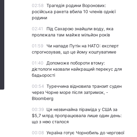
02:58
Трагедія родини Воронових:
російська ракета вбила 10 членів однієї
родини
02:41
Під Сахарою знайшли воду, яка
пролежала там майже мільйон років
01:59
Чи нападе Путін на НАТО: експерт
спрогнозував, що це йому коштуватиме
01:40
Допоможе побороти втому:
дієтологи назвали найкращий перекус для
бадьорості
00:54
Туреччина відновила транзит суден
через Чорне море після затримок, -
Bloomberg
00:39
Ця незвичайна піраміда у США за
$5,7 млрд пропрацювала лише один день:
що з нею сталося
00:08
Україна готує Чорнобиль до чергової