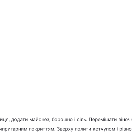
яйця, додати майонез, борошно і сіль. Перемішати віноч
ипригарним покриттям. Зверху полити кетчупом і рівн