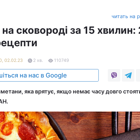
читать на 
на сковороді за 15 хвилин: 
рецепти
0, 02.02.23
2 хв.
110749
іться на нас в Google
сметани, яка врятує, якщо немає часу довго стоят
АН.