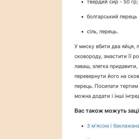
твердий сир - 50 гр;
болгарський перець 
сіль, перець.
У миску вбити два яйця, 
сковороду, змастити її р
лаваш, злегка придавити, 
перевернути його на сков
перець. Посипати тертим 
можна додати і інші інгре
Вас також можуть заці
З м'ясом і баклажан