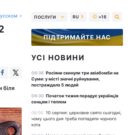
русском
RU
+16
ПОСЛУГИ
2
ПІДТРИМАЙТЕ НАС
УСІ НОВИНИ
06:36
Росіяни скинули три авіабомби на
Суми: у місті значні руйнування,
постраждало 5 людей
и біля
06:30
Початок тижня порадує українців
сонцем і теплом
06:00
10 серпня: церковне свято сьогодні,
чому цього дня треба погладити чорного
кота