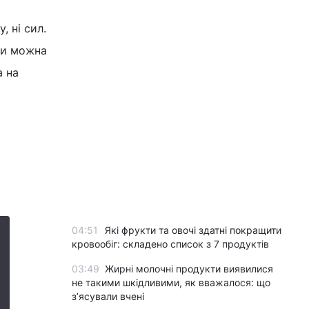
, ні сил.
нти можна
а на
04:51
Які фрукти та овочі здатні покращити
кровообіг: складено список з 7 продуктів
03:49
Жирні молочні продукти виявилися
не такими шкідливими, як вважалося: що
з’ясували вчені