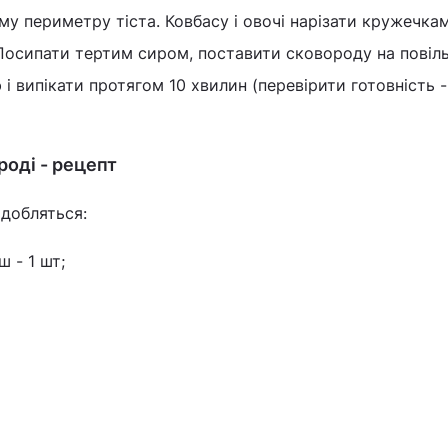
му периметру тіста. Ковбасу і овочі нарізати кружечка
 Посипати тертим сиром, поставити сковороду на повіл
і випікати протягом 10 хвилин (перевірити готовність -
роді - рецепт
адобляться:
 - 1 шт;