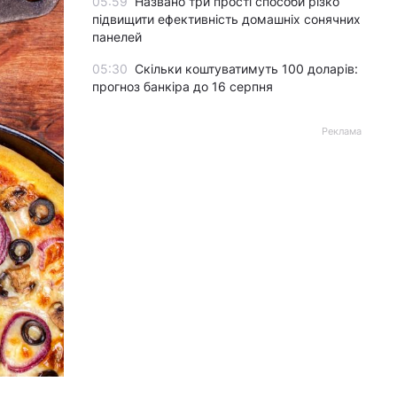
05:59
Названо три прості способи різко
підвищити ефективність домашніх сонячних
панелей
05:30
Скільки коштуватимуть 100 доларів:
прогноз банкіра до 16 серпня
Реклама