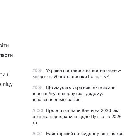
ріти
класти
21:08
Україна поставила на коліна бізнес-
ри і
імперію найбагатшої жінки Росії, - NYT
 піцу
21:08
Що змусить українок, які виїхали
через війну, повернутися додому:
пояснення демографині
20:33
Пророцтва Баби Ванги на 2026 рік:
що вона передбачила щодо Путіна на 2026
рік
20:31
Найстаріший президент у світі поїхав