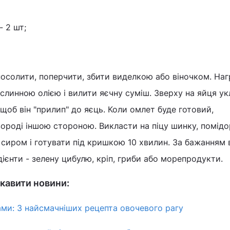
- 2 шт;
посолити, поперчити, збити виделкою або віночком. Наг
ослинною олією і вилити яєчну суміш. Зверху на яйця у
щоб він "прилип" до яєць. Коли омлет буде готовий,
ороді іншою стороною. Викласти на піцу шинку, помідо
сиром і готувати під кришкою 10 хвилин. За бажанням в
дієнти - зелену цибулю, кріп, гриби або морепродукти.
кавити новини:
ами: 3 найсмачніших рецепта овочевого рагу