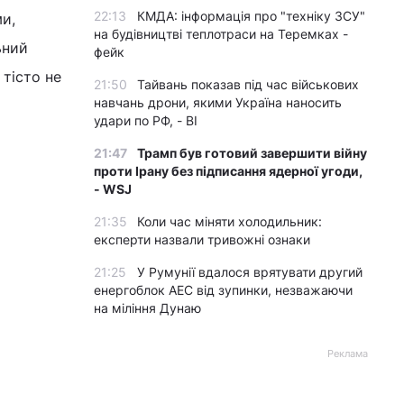
22:13
КМДА: інформація про "техніку ЗСУ"
ми,
на будівництві теплотраси на Теремках -
ьний
фейк
 тісто не
21:50
Тайвань показав під час військових
навчань дрони, якими Україна наносить
удари по РФ, - BI
21:47
Трамп був готовий завершити війну
проти Ірану без підписання ядерної угоди,
- WSJ
21:35
Коли час міняти холодильник:
експерти назвали тривожні ознаки
21:25
У Румунії вдалося врятувати другий
енергоблок АЕС від зупинки, незважаючи
на міління Дунаю
Реклама