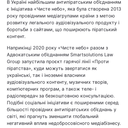
В Україні найбільшим антипіратським об’єднанням
є Ініціатива «‎Чисте небо», яка була створена 2013
року провідними медіагрупами країни з метою
розвитку легального аудіовізуального продукту і
боротьби з сайтами, що поширюють піратський
контент.
Наприкінці 2020 року «Чисте небо» разом з
Адвокатським об’єднанням Smartsolutions Law
Group запустила проєкт гарячої лінії «‎Проти
піратства», куди можуть звертатися як
українські, так і іноземні власники
аудіовізуального контенту, музичних творів,
комп’ютерних програм, а також теле- і
радіопередач за безкоштовною консультацією.
Подібні соціальні ініціативи є поширеними серед
більшості провідних антипіратських об’єднань у
світі, які прагнуть зменшити глобальний
негативний вплив недобросовісного медіабізнесу.