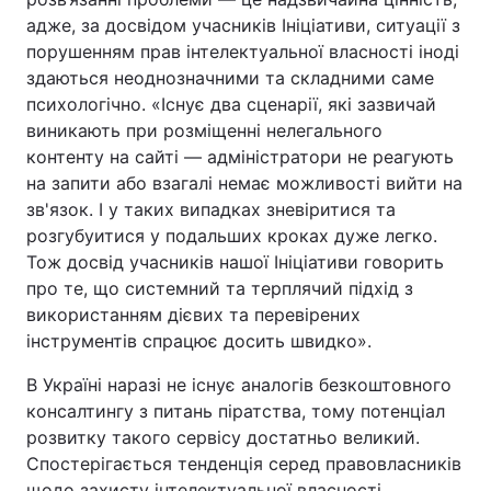
адже, за досвідом учасників Ініціативи, ситуації з
порушенням прав інтелектуальної власності іноді
здаються неоднозначними та складними саме
психологічно. «Існує два сценарії, які зазвичай
виникають при розміщенні нелегального
контенту на сайті — адміністратори не реагують
на запити або взагалі немає можливості вийти на
зв'язок. І у таких випадках зневіритися та
розгубуитися у подальших кроках дуже легко.
Тож досвід учасників нашої Ініціативи говорить
про те, що системний та терплячий підхід з
використанням дієвих та перевірених
інструментів спрацює досить швидко».
В Україні наразі не існує аналогів безкоштовного
консалтингу з питань піратства, тому потенціал
розвитку такого сервісу достатньо великий.
Спостерігається тенденція серед правовласників
щодо захисту інтелектуальної власності,