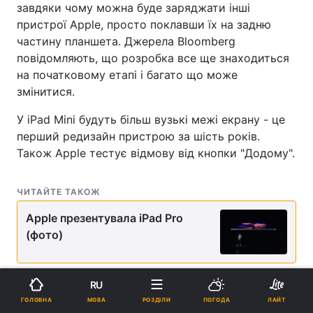
завдяки чому можна буде заряджати інші
пристрої Apple, просто поклавши їх на задню
частину планшета. Джерела Bloomberg
повідомляють, що розробка все ще знаходиться
на початковому етапі і багато що може
змінитися.
У iPad Mini будуть більш вузькі межі екрану - це
перший редизайн пристрою за шість років.
Також Apple тестує відмову від кнопки "Додому".
ЧИТАЙТЕ ТАКОЖ
Apple презентувала iPad Pro
(фото)
Крім того, компанія працює над більш тонкою
RU
версією базового iPad для студентів. Його, як і
МОВА
ГОЛОВНА
РОЗДІЛИ
ПОГОДА
ЛАЙТ