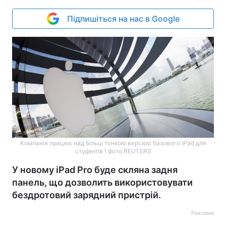
Підпишіться на нас в Google
Компанія працює над більш тонкою версією базового iPad для
студентів \ фото REUTERS
У новому iPad Pro буде скляна задня
панель, що дозволить використовувати
бездротовий зарядний пристрій.
Реклама