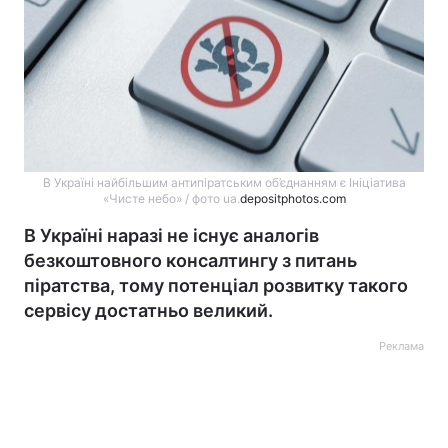
В Україні найбільшим антипіратським об’єднанням є Ініціатива
«‎Чисте небо» / фото ua.
depositphotos.com
В Україні наразі не існує аналогів
безкоштовного консалтингу з питань
піратства, тому потенціал розвитку такого
сервісу достатньо великий.
Реклама