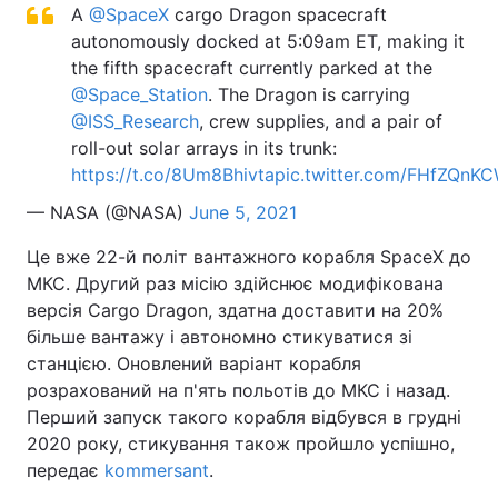
A
@SpaceX
cargo Dragon spacecraft
Тема оформлення
autonomously docked at 5:09am ET, making it
the fifth spacecraft currently parked at the
@Space_Station
. The Dragon is carrying
@ISS_Research
, crew supplies, and a pair of
roll-out solar arrays in its trunk:
https://t.co/8Um8Bhivta
pic.twitter.com/FHfZQnK
— NASA (@NASA)
June 5, 2021
Це вже 22-й політ вантажного корабля SpaceX до
МКС. Другий раз місію здійснює модифікована
версія Cargo Dragon, здатна доставити на 20%
більше вантажу і автономно стикуватися зі
станцією. Оновлений варіант корабля
розрахований на п'ять польотів до МКС і назад.
Перший запуск такого корабля відбувся в грудні
2020 року, стикування також пройшло успішно,
передає
kommersant
.