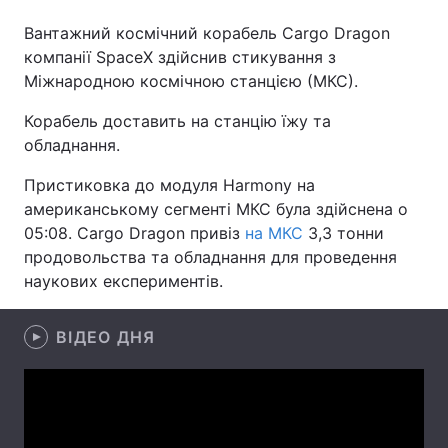
Вантажний космічний корабель Cargo Dragon
компанії SpaceX здійснив стикування з
Міжнародною космічною станцією (МКС).
Головна
Війна
Корабель доставить на станцію їжу та
Україна
Політика
обладнання.
Економіка
Світ
Пристиковка до модуля Harmony на
американському сегменті МКС була здійснена о
Спорт
Наука
05:08. Cargo Dragon привіз
на МКС
3,3 тонни
продовольства та обладнання для проведення
Техно і зв'язок
Лайт
наукових експериментів.
Зброя
Інциденти
ВІДЕО ДНЯ
Здоров'я
Туризм
Цікавинки
Погода
Екологія
Регіони