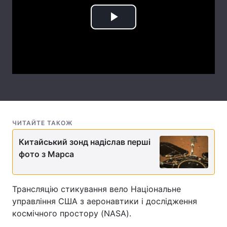
Лонгріди
Play
Video
Відео з Youtube
Статті
Інтерв'ю
Думки
Архів
Вакансії
Контакти
ЧИТАЙТЕ ТАКОЖ
Послуги
Китайський зонд надіслав перші
фото з Марса
Трансляцію стикування вело Національне
управління США з аеронавтики і дослідження
космічного простору (NASA).