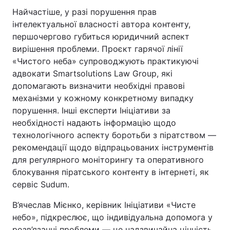
Найчастіше, у разі порушення прав
інтелектуальної власності автора контенту,
першочергово губиться юридичний аспект
вирішення проблеми. Проєкт гарячої лінії
«‎Чистого неба» супроводжують практикуючі
адвокати Smartsolutions Law Group, які
допомагають визначити необхідні правові
механізми у кожному конкретному випадку
порушення. Інші експерти Ініціативи за
необхідності надають інформацію щодо
технологічного аспекту боротьби з піратством —
рекомендації щодо відпрацьованих інструментів
для регулярного моніторингу та оперативного
блокування піратського контенту в інтернеті, як
сервіс Sudum.
В’ячеслав Мієнко, керівник Ініціативи «‎Чисте
небо», підкреслює, що індивідуальна допомога у
розв’язанні проблеми — це надзвичайна цінність,