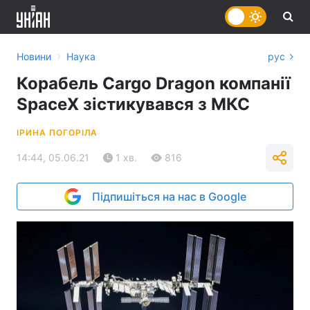
›
Новини
Наука
рус
Корабель Cargo Dragon компанії
SpaceX зістикувався з МКС
ІРИНА ПОГОРІЛА
14:44, 05.06.21
1 хв.
816
Підпишіться на нас в Google