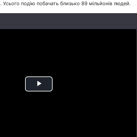
і. Усього подію побачать близько 89 мільйонів людей.
Play
Video