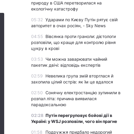
природу в США перетворилася на
екологічну катастрофу
05:32
Ударами по Києву Путін рятує свій
авторитет в очах росіян, - Sky News
04:55
Вівсянка проти граноли: дієтологи
розповіли, що краще для контролю рівня
цукру в крові
03:53
Чи можна заварювати чайний
пакетик двічі: відповідь експертів
02:59
Невелика група змій вторглася й
захопила цілий острів: як їм це вдалося
02:50
Сонячну електростанцію зупинили в
розпал літа: причина виявилася
парадоксальною
02:28
Путін перегруповує бойові дії в
Україні: у WSJ розповіли, чого він прагне
01:58
Подружжя придбало недорогий