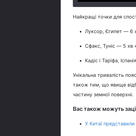
Найкращі точки для спос
Луксор, Єгипет — 6 
Сфакс, Туніс — 5 хв 
Кадіс і Таріфа, Іспан
Унікальна тривалість поя
також тим, що явище від
частину земної поверхні.
Вас також можуть заці
У Китаї представили