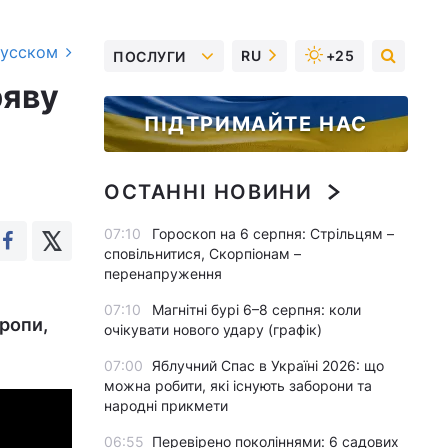
русском
RU
+25
ПОСЛУГИ
ряву
ПІДТРИМАЙТЕ НАС
ОСТАННІ НОВИНИ
07:10
Гороскоп на 6 серпня: Стрільцям –
сповільнитися, Скорпіонам –
перенапруження
07:10
Магнітні бурі 6–8 серпня: коли
ропи,
очікувати нового удару (графік)
07:00
Яблучний Спас в Україні 2026: що
можна робити, які існують заборони та
народні прикмети
06:55
Перевірено поколіннями: 6 садових