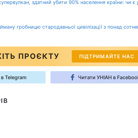
упервулкан, здатний убити 90% населення країни: чи є
айману гробницю стародавньої цивілізації з понад сотн
ІТЬ ПРОЄКТУ
ПІДТРИМАЙТЕ НАС
 в Telegram
Читати УНІАН в Faceboo
ІВ