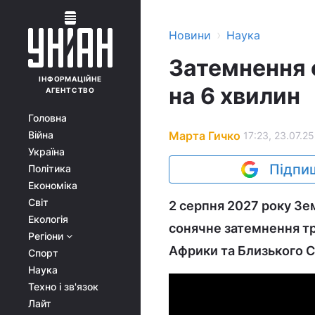
›
Новини
Наука
Затемнення с
ІНФОРМАЦІЙНЕ
на 6 хвилин
АГЕНТСТВО
Головна
Марта Гичко
Війна
17:23, 23.07.25
Україна
Підпиш
Політика
Економіка
Світ
2 серпня 2027 року Зе
Екологія
сонячне затемнення тр
Регіони
Африки та Близького С
Спорт
Наука
Техно і зв'язок
Лайт