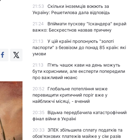
21:53
Скільки іноземців воюють за
Україну: Решетилова дала відповідь
21:24
Впіймати пускову "Іскандера" вкрай
важко: Бескрестнов назвав причину
21:13
У цій країні пропонують "золоті
паспорти" з безвізом до понад 85 країн: які
умови
21:13
П'ять чашок кави на день можуть
бути корисними, але експерти попередили
про важливий нюанс
20:52
Глобальне потепління може
перевищити критичний поріг вже у
найближчі місяці, - вчений
20:35
Відьма передбачила катастрофічний
фінал війни в Україні
20:33
ЗПЕК збільшила сплату податків та
обов'язкових платежів майже у сім разів