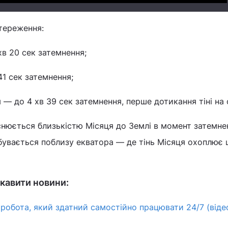
тереження:
хв 20 сек затемнення;
41 сек затемнення;
ія — до 4 хв 39 сек затемнення, перше дотикання тіні на 
снюється близькістю Місяця до Землі в момент затемнен
бувається поблизу екватора — де тінь Місяця охоплює
кавити новини:
 робота, який здатний самостійно працювати 24/7 (віде