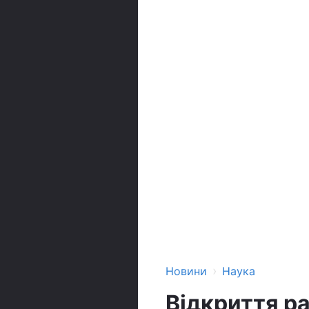
›
Новини
Наука
Відкриття ра