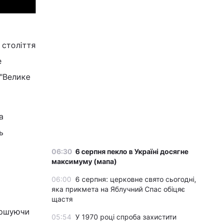
 століття
е
 "Велике
а
ь
06:30
6 серпня пекло в Україні досягне
максимуму (мапа)
06:00
6 серпня: церковне свято сьогодні,
яка прикмета на Яблучний Спас обіцяє
щастя
вершуючи
05:54
У 1970 році спроба захистити