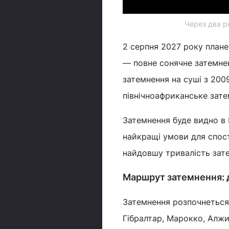
Через два р
2 серпня 2027 року плане
— повне сонячне затемне
затемнення на суші з 200
північноафриканське зат
Затемнення буде видно в П
найкращі умови для спост
найдовшу тривалість зат
Маршрут затемнення: д
Затемнення розпочнеться в
Гібралтар, Марокко, Алжи