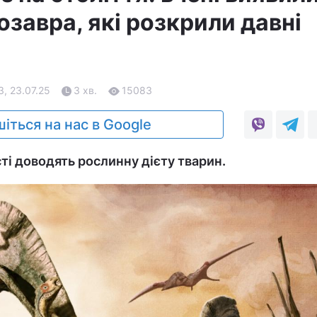
завра, які розкрили давні
3, 23.07.25
3 хв.
15083
іться на нас в Google
ті доводять рослинну дієту тварин.