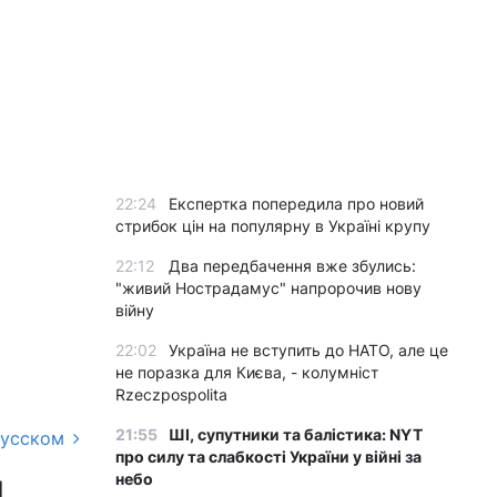
22:24
Експертка попередила про новий
стрибок цін на популярну в Україні крупу
22:12
Два передбачення вже збулись:
"живий Нострадамус" напророчив нову
війну
22:02
Україна не вступить до НАТО, але це
не поразка для Києва, - колумніст
Rzeczpospolita
21:55
ШІ, супутники та балістика: NYT
русском
про силу та слабкості України у війні за
и
небо