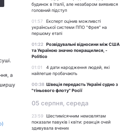
будинок в Італії, але незабаром виявився
головний підступ
01:57
Експерт оцінив можливсті
української системи ППО "Фрея" на
першому етапі
01:22
Розвідувальні відносини між США
та Україною значно покращилися, -
Politico
суші.
01:01
4 дати народження людей, які
найлегше пробачають
ня, а
 ширшу
00:38
Швеція передасть Україні судно з
"тіньового флоту" Росії
05 серпня, середа
23:59
Шестимісячним немовлятам
показали павуків і квіти: реакція очей
о)
здивувала вчених