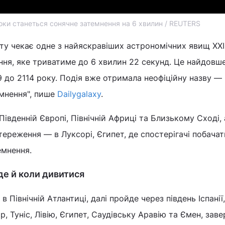
оки станеться сонячне затемнення на 6 хвилин / REUTERS
ту чекає одне з найяскравіших астрономічних явищ XXI
ння, яке триватиме до 6 хвилин 22 секунд. Це найдовш
9 до 2114 року. Подія вже отримала неофіційну назву —
емнення", пише
Dailygalaxy
.
івденній Європі, Північній Африці та Близькому Сході, 
ереження — в Луксорі, Єгипет, де спостерігачі побачат
емнення.
е й коли дивитися
 Північній Атлантиці, далі пройде через південь Іспанії,
р, Туніс, Лівію, Єгипет, Саудівську Аравію та Ємен, за