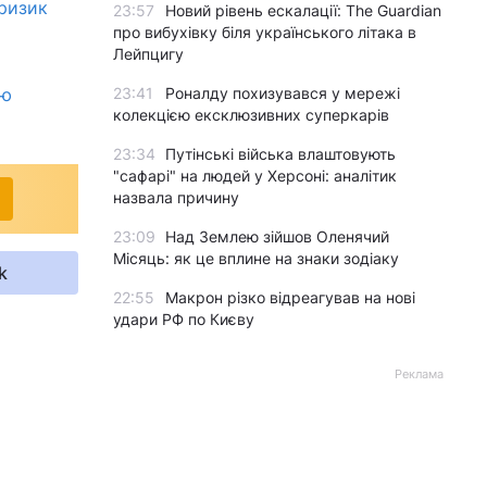
 ризик
23:57
Новий рівень ескалації: The Guardian
про вибухівку біля українського літака в
Лейпцигу
ею
23:41
Роналду похизувався у мережі
колекцією ексклюзивних суперкарів
23:34
Путінські війська влаштовують
"сафарі" на людей у Херсоні: аналітик
назвала причину
23:09
Над Землею зійшов Оленячий
Місяць: як це вплине на знаки зодіаку
k
22:55
Макрон різко відреагував на нові
удари РФ по Києву
Реклама