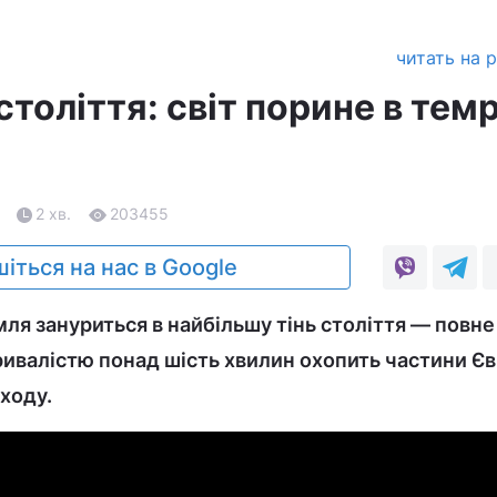
читать на 
толіття: світ порине в тем
2 хв.
203455
іться на нас в Google
мля зануриться в найбільшу тінь століття — повне
ивалістю понад шість хвилин охопить частини Єв
ходу.