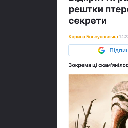
рештки птеро
секрети
Карина Бовсуновська
14:2
Підпиш
Зокрема ці скам'янілос