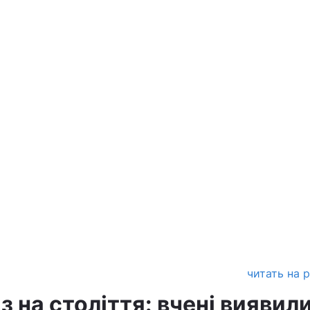
читать на 
з на століття: вчені виявил