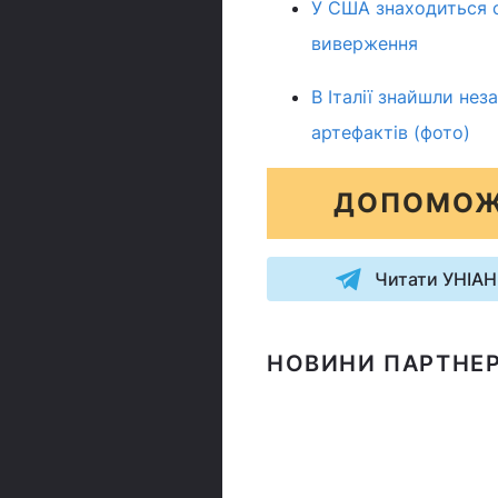
У США знаходиться с
виверження
В Італії знайшли нез
артефактів (фото)
ДОПОМОЖ
Читати УНІАН
НОВИНИ ПАРТНЕР