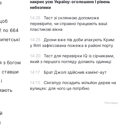
накриє усю Україну: оголошено І рівень
е
небезпеки
14:25
Тест зі склянкою допоможе
 щоб
перевірити, чи справно працюють ваші
пластикові вікна
2 по 664
гипетські
14:25
Дрони вже пів доби атакують Крим:
у Ялті зафіксована пожежа в районі порту
14:20
Тест для перевірки IQ із сірниками,
який з першого погляду долають одиниці
я з богом
, ставши
14:17
Брат Джолі здійснив камінг-аут
і
14:15
Сінгапур посадить мільйон дерев на
вулицях: для чого це потрібно
імають
Реклама
ий
х