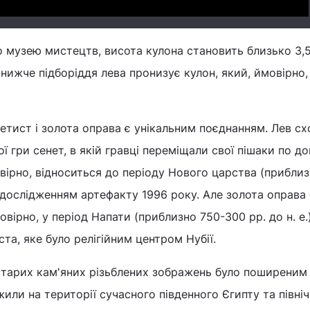
 музею мистецтв, висота кулона становить близько 3,
 нижче підборіддя лева пронизує кулон, який, ймовірно,
етист і золота оправа є унікальним поєднанням. Лев с
ї гри сенет, в якій гравці переміщали свої пішаки по до
вірно, відноситься до періоду Нового царства (приблиз
о з дослідженням артефакту 1996 року. Але золота оправа
овірно, у період Напати (приблизно 750-300 рр. до н. е.)
ста, яке було релігійним центром Нубії.
тарих кам'яних різьблених зображень було поширеним
 жили на території сучасного південного Єгипту та півні