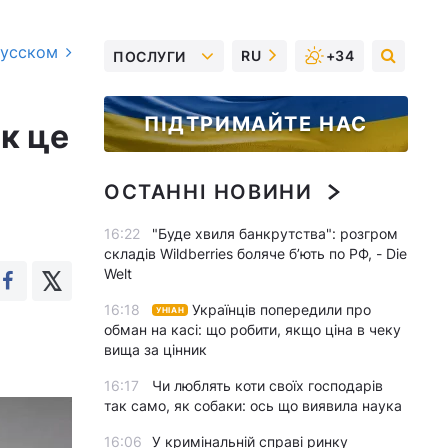
русском
RU
+34
ПОСЛУГИ
ПІДТРИМАЙТЕ НАС
к це
ОСТАННІ НОВИНИ
16:22
"Буде хвиля банкрутства": розгром
складів Wildberries боляче бʼють по РФ, - Die
Welt
16:18
Українців попередили про
УНІАН
обман на касі: що робити, якщо ціна в чеку
вища за цінник
16:17
Чи люблять коти своїх господарів
так само, як собаки: ось що виявила наука
16:06
У кримінальній справі ринку