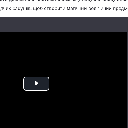
ячих бабуїнів, щоб створити магічний релігійний предм
Play
Video