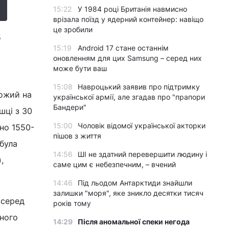
15:22
У 1984 році Британія навмисно
врізала поїзд у ядерний контейнер: навіщо
це зробили
5
15:19
Android 17 стане останнім
оновленням для цих Samsung – серед них
може бути ваш
15:08
Навроцький заявив про підтримку
хожий на
української армії, але згадав про "прапори
Бандери"
шці з 30
15:00
Чоловік відомої української акторки
но 1550-
пішов з життя
 була
14:56
ШІ не здатний перевершити людину і
,
саме цим є небезпечним, – вчений
14:46
Під льодом Антарктиди знайшли
залишки "моря", яке зникло десятки тисяч
 серед
років тому
чного
14:29
Після аномальної спеки негода