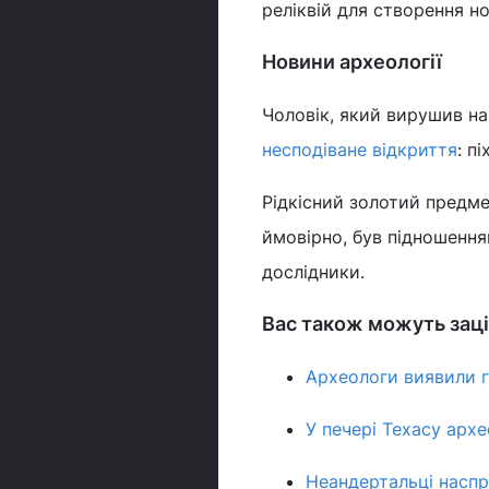
реліквій для створення но
Новини археології
Чоловік, який вирушив на
несподіване відкриття
: п
Рідкісний золотий предм
ймовірно, був підношення
дослідники.
Вас також можуть заці
Археологи виявили г
У печері Техасу арх
Неандертальці наспр