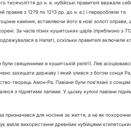
о тисячоліття до н. е. нубійські правителі вважали себ
й правив з 1279 по 1213 рр. до н. е.) і переробляли та
оцінне каміння, вставляючи його в нові золоті оправи,
корені. За часів пізніх кушитських царів (приблизно з 71
продовжувалася в Напаті, оскільки правителі включили є
ан були священними в кушитській релігії. Лев асоціювавс
чено захищати державу і який злився з богом сонця Ра
тво-творець Амон-Ра. Павіани були пов'язані з сонцем 
алися з піднятими лапами. У цьому кулоні павіани підн
ва призначався для носіння за життя, а не як похоронн
рує вміле використання древніми нубійцями єгипетськи