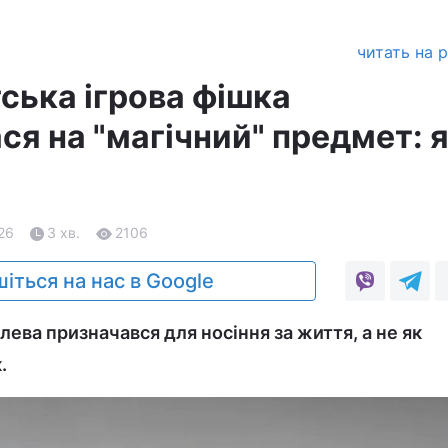
читать на 
ська ігрова фішка
я на "магічний" предмет: я
.26
3 хв.
2106
іться на нас в Google
 лева призначався для носіння за життя, а не як
.