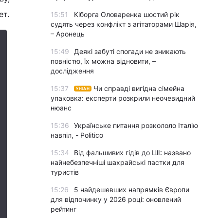
ет.
15:51
Кіборга Оловаренка шостий рік
судять через конфлікт з агітаторами Шарія,
– Аронець
15:49
Деякі забуті спогади не зникають
повністю, їх можна відновити, –
дослідження
15:37
Чи справді вигідна сімейна
УНІАН
упаковка: експерти розкрили неочевидний
нюанс
15:36
Українське питання розкололо Італію
навпіл, - Politico
15:34
Від фальшивих гідів до ШІ: названо
найнебезпечніші шахрайські пастки для
туристів
15:26
5 найдешевших напрямків Європи
для відпочинку у 2026 році: оновлений
рейтинг