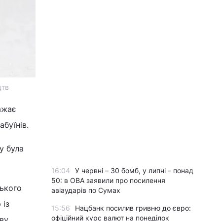
цтв
ажає
буїнів.
у була
16:04
У червні – 30 бомб, у липні – понад
50: в ОВА заявили про посилення
ського
авіаударів по Сумах
 із
15:56
Нацбанк посилив гривню до євро:
офіційний курс валют на понеділок
ву,