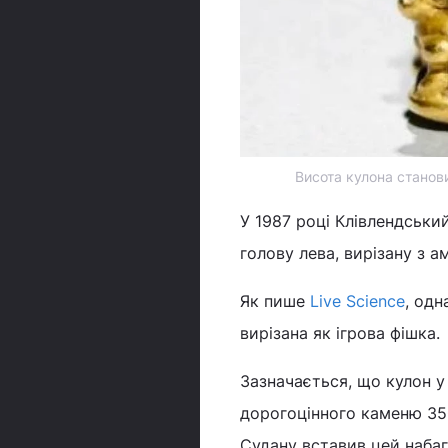
Висота кулона станов
У 1987 році Клівлендськ
голову лева, вирізану з а
Як пише
Live Science
, одн
вирізана як ігрова фішка.
Зазначається, що кулон у
дорогоцінного каменю 350
Судану вставив цей набаг