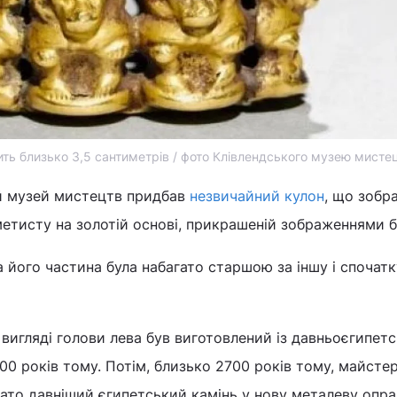
ить близько 3,5 сантиметрів / фото Клівлендського музею мисте
ий музей мистецтв придбав
незвичайний кулон
, що зобр
метисту на золотій основі, прикрашеній зображеннями ба
а його частина була набагато старшою за іншу і спочатк
 вигляді голови лева був виготовлений із давньоєгипет
0 років тому. Потім, близько 2700 років тому, майстер
ато давніший єгипетський камінь у нову металеву опра