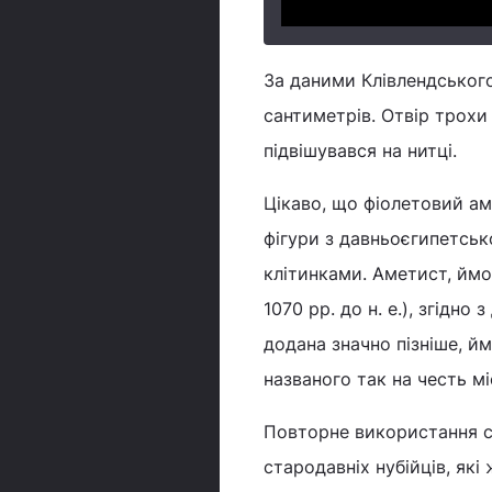
За даними Клівлендського
сантиметрів. Отвір трохи
підвішувався на нитці.
Цікаво, що фіолетовий ам
фігури з давньоєгипетсько
клітинками. Аметист, ймо
1070 рр. до н. е.), згідн
додана значно пізніше, йм
названого так на честь мі
Повторне використання с
стародавніх нубійців, які