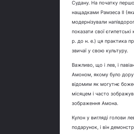
Судану. На початку першог
нащадками Рамзеса II (яки
модернізували напівдорог
показати свої єгипетські 
р. до н. е.) ця практика 
звичаї у свою культуру.
Важливо, що і лев, і паві
Амоном, якому було дору
відомим як могутнє божес
місяцем і часто зображув
зображення Амона.
Кулон у вигляді голови ле
подарунок, і він демонст