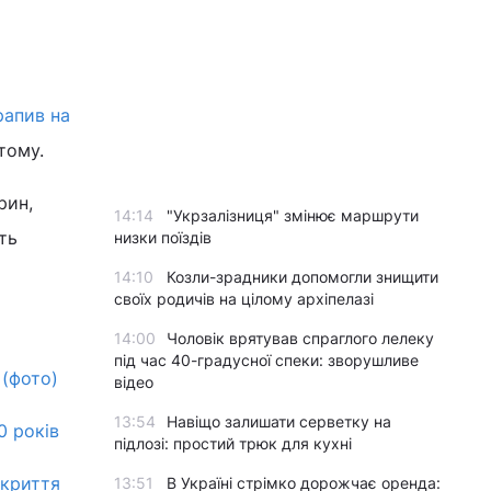
рапив на
 тому.
рин,
14:14
"Укрзалізниця" змінює маршрути
ть
низки поїздів
14:10
Козли-зрадники допомогли знищити
своїх родичів на цілому архіпелазі
14:00
Чоловік врятував спраглого лелеку
під час 40-градусної спеки: зворушливе
 (фото)
відео
13:54
Навіщо залишати серветку на
0 років
підлозі: простий трюк для кухні
дкриття
13:51
В Україні стрімко дорожчає оренда: