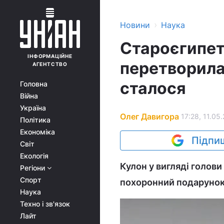
›
Новини
Наука
Староєгипет
ІНФОРМАЦІЙНЕ
перетворилас
АГЕНТСТВО
сталося
Головна
Війна
Україна
Олег Давигора
17:28, 11.05
Політика
Економіка
Підпиш
Світ
Екологія
Кулон у вигляді голови
Регіони
Спорт
похоронний подарунок
Наука
Техно і зв'язок
Лайт