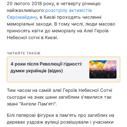
20 лютого 2018 року, в четверту річницю
Лонгріди
найжахливішого
розстрілу активістів
Євромайдану
, в Києві проходять численні
меморіальні заходи. В тому числі, люди масово
Відео з Youtube
Статті
приносять квіти до меморіалу на Алеї Героїв
Небесної сотні в Києві.
Інтерв'ю
Думки
Архів
Вакансії
ЧИТАЙТЕ ТАКОЖ
4 роки після Революції гідності:
Контакти
думки українців (відео)
Послуги
Тим часом на самій алеї Героїв Небесної Сотні
сьогодні на знак шани загиблим з'явилися так
звані "Ангели Пам'яті".
Білі паперові фігурки в пам'ять про загиблих на
деревах уздовж вулиці розвішували і учасники