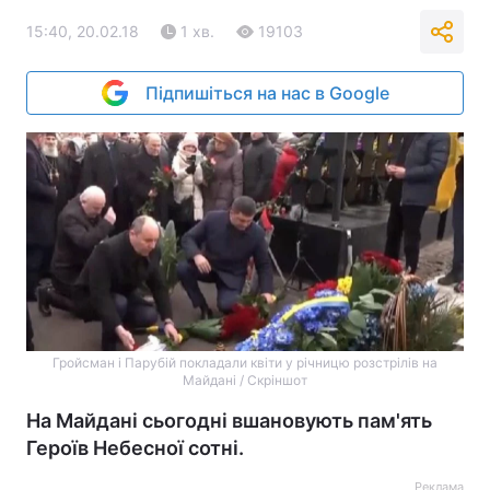
15:40, 20.02.18
1 хв.
19103
Підпишіться на нас в Google
Гройсман і Парубій покладали квіти у річницю розстрілів на
Майдані / Скріншот
На Майдані сьогодні вшановують пам'ять
Героїв Небесної сотні.
Реклама