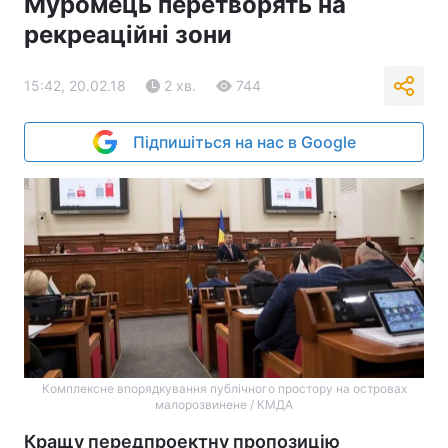
Муромець перетворять на
рекреаційні зони
15:42, 20.02.18
2 хв.
744
Підпишіться на нас в Google
Комплексне впорядкування публічного простору на островах
малорозвинене / КМДА
Кращу передпроектну пропозицію