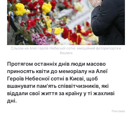
Сльози на Алеї героїв Небесної сотні: емоційний фоторепортаж
Reuters
Протягом останніх днів люди масово
приносять квіти до меморіалу на Алеї
Героїв Небесної сотні в Києві, щоб
вшанувати пам'ять співвітчизників, які
віддали свої життя за країну у ті жахливі
дні.
Реклама