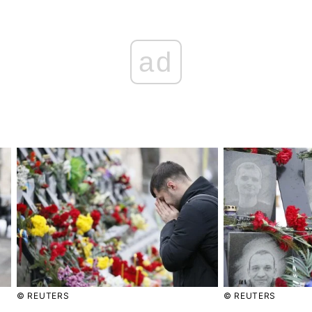
ad
Головна
Війна
Україна
Політика
Економіка
Світ
Спорт
Наука
Техно і зв'язок
Лайт
Зброя
Інциденти
Здоров'я
Туризм
Цікавинки
Погода
© REUTERS
© REUTERS
Екологія
Регіони