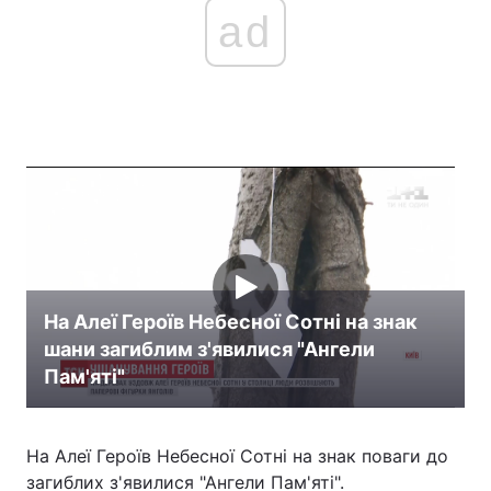
ad
На Алеї Героїв Небесної Сотні на знак
шани загиблим з'явилися "Ангели
Пам'яті"
На Алеї Героїв Небесної Сотні на знак поваги до
загиблих з'явилися "Ангели Пам'яті".