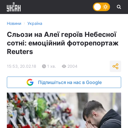
›
Новини
Україна
Сльози на Алеї героїв Небесної
сотні: емоційний фоторепортаж
Reuters
15:53, 20.02.18
1 хв.
2004
Підпишіться на нас в Google