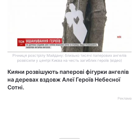
Річниця розстрілу Майдану: близько тисячі паперових ангелів
розвісили у центрі Києва на честь загиблих героїв (відео)
Кияни розвішують паперові фігурки ангелів
на деревах вздовж Алеї Героїв Небесної
Сотні.
Реклама