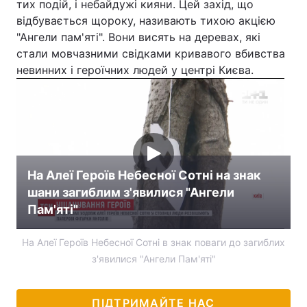
тих подій, і небайдужі кияни. Цей захід, що
відбувається щороку, називають тихою акцією
Тема оформлення
"Ангели пам'яті". Вони висять на деревах, які
стали мовчазними свідками кривавого вбивства
невинних і героїчних людей у центрі Києва.
На Алеї Героїв Небесної Сотні на знак
шани загиблим з'явилися "Ангели
Пам'яті"
На Алеї Героїв Небесної Сотні в знак поваги до загиблих
з'явилися "Ангели Пам'яті"
ПІДТРИМАЙТЕ НАС