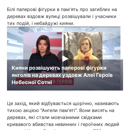
Білі паперові фігурки в пам'ять про загиблих на
деревах вздовж вулиці розвішували і учасники
тих подій, і небайдужі кияни.
Кияни розвішують паперові фігурки
янголів на деревах уздовж Алеї Героїв
Небесної Сотні
Це захід, який відбувається щорічно, називають
тихою акцією "Ангели пам'яті". Вони висять на
деревах, які стали мовчазними свідками
кривавого вбивства невинних і героїчних людей