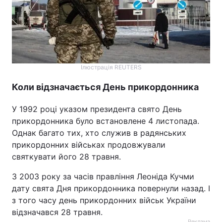
Ілюстрація REUTERS
Коли відзначається День прикордонника
У 1992 році указом президента свято День
прикордонника було встановлене 4 листопада.
Однак багато тих, хто служив в радянських
прикордонних військах продовжували
святкувати його 28 травня.
З 2003 року за часів правління Леоніда Кучми
дату свята Дня прикордонника повернули назад. І
з того часу день прикордонних військ України
відзначався 28 травня.
Реклама