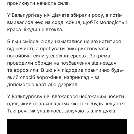
проникнути нечиста сила.
У Вальпургієву ніч дівчата збирали росу, а потім
вмивалися нею на сході сонця, щоб їх молодість і
краса нікуди не втекла.
Більш сміливі люди намагалися не захиститися
від нечисті, а пробувати використовувати
потойбічні сили у своїх інтересах. Зокрема –
проводили обряди на позбавлення від невдач
та ворожили. В цю ніч підходив практично будь-
який спосіб ворожіння, наприклад – за
допомогою карт або дзеркал.
У Вальпургієву ніч вважалося небажаним носити
одяг, який став «свідком» якого-небудь нещастя.
Такі речі, як уявлялось, залучають злих духів.