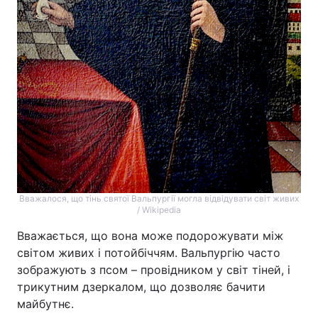
Вважалося, що тінь святої Вальпургії могла відвідувати світ живих
/ Wikipedia
Вважається, що вона може подорожувати між
світом живих і потойбіччям. Вальпургію часто
зображують з псом – провідником у світ тіней, і
трикутним дзеркалом, що дозволяє бачити
майбутнє.