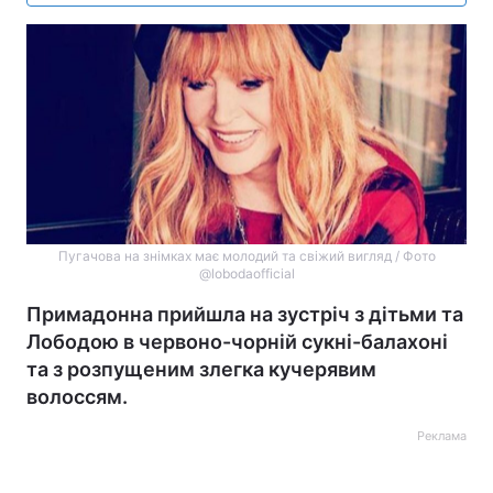
Пугачова на знімках має молодий та свіжий вигляд / Фото
@lobodaofficial
Примадонна прийшла на зустріч з дітьми та
Лободою в червоно-чорній сукні-балахоні
та з розпущеним злегка кучерявим
волоссям.
Реклама