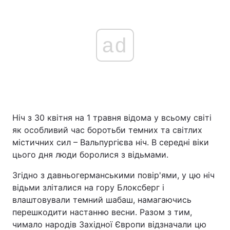
ad
Ніч з 30 квітня на 1 травня відома у всьому світі
як особливий час боротьби темних та світлих
містичних сил – Вальпургієва ніч. В середні віки
цього дня люди боролися з відьмами.
Згідно з давньогерманськими повір'ями, у цю ніч
відьми зліталися на гору Блоксберг і
влаштовували темний шабаш, намагаючись
перешкодити настанню весни. Разом з тим,
чимало народів Західної Європи відзначали цю