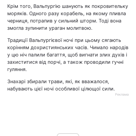
Крім того, Вальпургію шанують як покровительку
моряків. Одного разу корабель, на якому пливла
черниця, потрапив у сильний шторм. Тоді вона
змогла зупинити ураган молитвою.
Традиції Вальпургієвої ночі при цьому сягають
корінням дохристиянських часів. Чимало народів
у цю ніч палили багаття, щоб вигнати злих духів і
захиститися від порчі, а також проводили гучні
гуляння.
Знахарі збирали трави, які, як вважалося,
набувають цієї ночі особливої цілющої сили.
Реклама