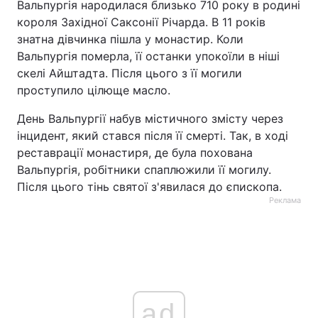
Вальпургія народилася близько 710 року в родині
короля Західної Саксонії Річарда. В 11 років
знатна дівчинка пішла у монастир. Коли
Вальпургія померла, її останки упокоїли в ніші
скелі Айштадта. Після цього з її могили
проступило цілюще масло.
День Вальпургії набув містичного змісту через
інцидент, який стався після її смерті. Так, в ході
реставрації монастиря, де була похована
Вальпургія, робітники спаплюжили її могилу.
Після цього тінь святої з'явилася до єпископа.
Реклама
ad