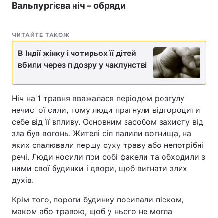
Вальпургієва ніч – обряди
ЧИТАЙТЕ ТАКОЖ
В Індії жінку і чотирьох її дітей
вбили через підозру у чаклунстві
Ніч на 1 травня вважалася періодом розгулу
нечистої сили, тому люди прагнули відгородити
себе від її впливу. Основним засобом захисту від
зла був вогонь. Жителі сіл палили вогнища, на
яких спалювали першу суху траву або непотрібні
речі. Люди носили при собі факели та обходили з
ними свої будинки і двори, щоб вигнати злих
духів.
Крім того, пороги будинку посипали піском,
маком або травою, щоб у нього не могла