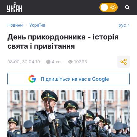
›
Новини
Україна
рус
День прикордонника - історія
свята і привітання
08:00, 30.04.19
4 хв.
10395
Підпишіться на нас в Google