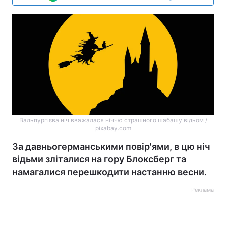
Вальпургієва ніч вважалася ніччю страшного шабашу відьом /
pixabay.com
За давньогерманськими повір'ями, в цю ніч
відьми зліталися на гору Блоксберг та
намагалися перешкодити настанню весни.
Реклама