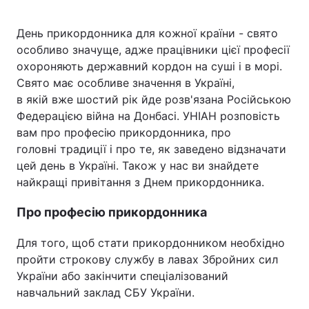
День прикордонника для кожної країни - свято
особливо значуще, адже працівники цієї професії
Головна
Війна
охороняють державний кордон на суші і в морі.
Свято має особливе значення в Україні,
Україна
Політика
в якій вже шостий рік йде розв'язана Російською
Федерацією війна на Донбасі. УНІАН розповість
Економіка
Світ
вам про професію прикордонника, про
головні традиції і про те, як заведено відзначати
Спорт
Наука
цей день в Україні. Також у нас ви знайдете
Техно і зв'язок
Лайт
найкращі привітання з Днем прикордонника.
Про професію прикордонника
Зброя
Інциденти
Здоров'я
Туризм
Для того, щоб стати прикордонником необхідно
пройти строкову службу в лавах Збройних сил
Цікавинки
Погода
України або закінчити спеціалізований
навчальний заклад СБУ України.
Екологія
Регіони