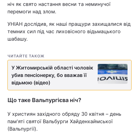
ніч як свято настання весни та неминучої
перемоги над злом.
УНІАН дослідив, як наші пращури захищалися від
темних сил під час лиховісного відьмацького
шабашу.
ЧИТАЙТЕ ТАКОЖ
У Житомирській області чоловік
убив пенсіонерку, бо вважав її
відьмою (відео)
Що таке Вальпургієва ніч?
У християн західного обряду 30 квітня – день
пам'яті святої Вальбурги Хайденхаймської
(Вальпургії).