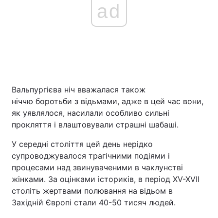
ad
Вальпургієва ніч вважалася також
ніччю боротьби з відьмами, адже в цей час вони,
як уявлялося, насилали особливо сильні
прокляття і влаштовували страшні шабаші.
У середні століття цей день нерідко
супроводжувалося трагічними подіями і
процесами над звинуваченими в чаклунстві
жінками. За оцінками істориків, в період XV-XVII
століть жертвами полювання на відьом в
Західній Європі стали 40-50 тисяч людей.