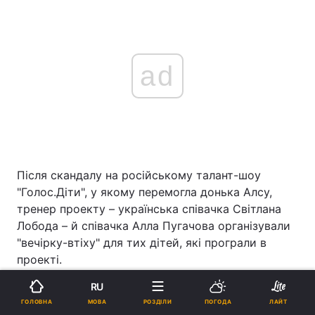
ad
Після скандалу на російському талант-шоу
"Голос.Діти", у якому перемогла донька Алсу,
тренер проекту – українська співачка Світлана
Лобода – й співачка Алла Пугачова організували
"вечірку-втіху" для тих дітей, які програли в
проекті.
RU
ЧИТАЙТЕ ТАКОЖ
МОВА
ГОЛОВНА
РОЗДІЛИ
ПОГОДА
ЛАЙТ