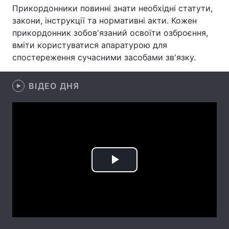
Прикордонники повинні знати необхідні статути,
Лонгріди
закони, інструкції та нормативні акти. Кожен
прикордонник зобов'язаний освоїти озброєння,
вміти користуватися апаратурою для
Відео з Youtube
Статті
спостереження сучасними засобами зв'язку.
Інтерв'ю
Думки
ВІДЕО ДНЯ
Архів
Вакансії
Контакти
Послуги
Play
Video