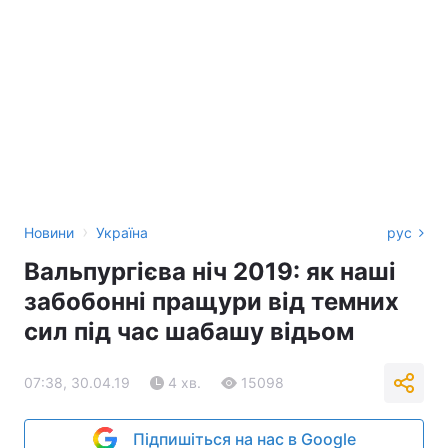
›
Новини
Україна
рус
Вальпургієва ніч 2019: як наші
забобонні пращури від темних
сил під час шабашу відьом
07:38, 30.04.19
4 хв.
15098
Підпишіться на нас в Google