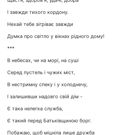
Щастя, здоров'я, удачі, добра
І завжди тихого кордону.
Нехай тебе зігріває завжди
Думка про світло у вікнах рідного дому!
***
В небесах, чи на морі, на суші
Серед пустель і чужих міст,
В нестримну спеку і у холоднечу,
І залишивши надовго свій дім -
Є така нелегка служба,
Є такий перед Батьківщиною борг.
Побажаю, щоб міцніла лише дружба