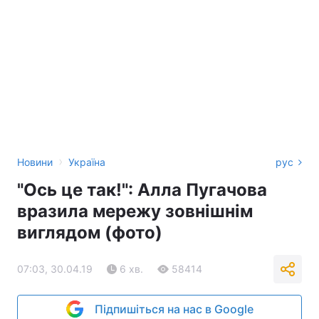
›
Новини
Україна
рус
"Ось це так!": Алла Пугачова
вразила мережу зовнішнім
виглядом (фото)
07:03, 30.04.19
6 хв.
58414
Підпишіться на нас в Google