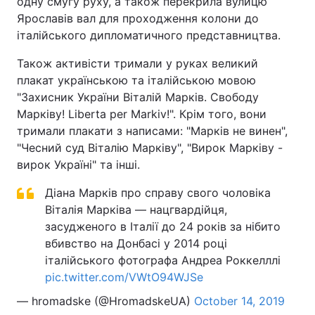
одну смугу руху, а також перекрила вулицю
Ярославів вал для проходження колони до
італійського дипломатичного представництва.
Також активісти тримали у руках великий
плакат українською та італійською мовою
"Захисник України Віталій Марків. Свободу
Марківу! Liberta per Markiv!". Крім того, вони
тримали плакати з написами: "Марків не винен",
"Чесний суд Віталію Марківу", "Вирок Марківу -
вирок Україні" та інші.
Діана Марків про справу свого чоловіка
Віталія Марківа — нацгвардійця,
засудженого в Італії до 24 років за нібито
вбивство на Донбасі у 2014 році
італійського фотографа Андреа Роккелллі
pic.twitter.com/VWtO94WJSe
— hromadske (@HromadskeUA)
October 14, 2019