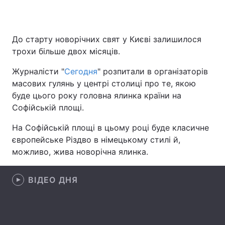
До старту новорічних свят у Києві залишилося
Головна
Війна
трохи більше двох місяців.
Україна
Політика
Журналісти "
Сегодня
" розпитали в організаторів
масових гулянь у центрі столиці про те, якою
Економіка
Світ
буде цього року головна ялинка країни на
Софійській площі.
Спорт
Наука
На Софійській площі в цьому році буде класичне
Техно і зв'язок
Лайт
європейське Різдво в німецькому стилі й,
можливо, жива новорічна ялинка.
Зброя
Інциденти
Здоров'я
Туризм
ВІДЕО ДНЯ
Цікавинки
Погода
Екологія
Регіони