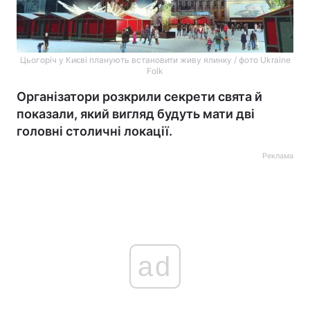
Цьогоріч у Києві планують встановити живу ялинку / фото Ukraine
Folk
Організатори розкрили секрети свята й
показали, який вигляд будуть мати дві
головні столичні локації.
Реклама
ad