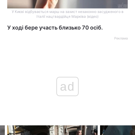
У Києві відбувається марш на захист незаконно засудженого в
Італії нацгвардійця Марківа (відео)
У ході бере участь близько 70 осіб.
Реклама
ad