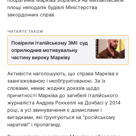
побратимів Марківа зібралися на Михайлівській
площі неподалік будівлі Міністерства
закордонних справ.
ЧИТАЙТЕ ТАКОЖ
Повірили італійському ЗМІ: суд
оприлюднив мотивувальну
частину вироку Марківу
Активісти наголошують, що справа Марківа є
заангажованою і необґрунтованою. За їх
словами, немає жодних доказів щодо
причетності Марківа до загибелі італійського
журналіста Андреа Роккеллі на Донбасі у 2014
році, а усі звинувачення є домислами і
вигадками, які ґрунтуються на "російському
наративі" і пропаганді.