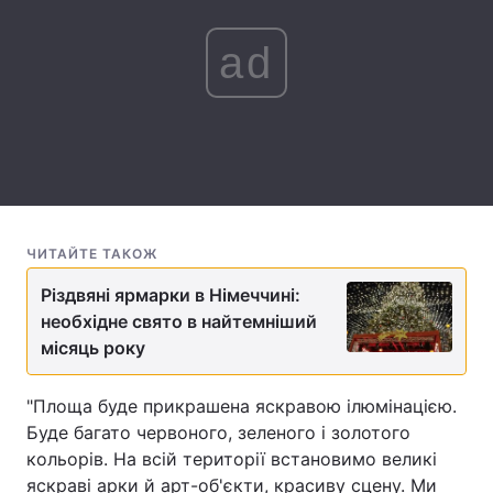
Лонгріди
ad
Відео з Youtube
Статті
Інтерв'ю
Думки
Архів
Вакансії
Контакти
ЧИТАЙТЕ ТАКОЖ
Різдвяні ярмарки в Німеччині:
Послуги
необхідне свято в найтемніший
місяць року
"Площа буде прикрашена яскравою ілюмінацією.
Буде багато червоного, зеленого і золотого
кольорів. На всій території встановимо великі
яскраві арки й арт-об'єкти, красиву сцену. Ми