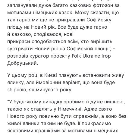
запланували дуже багато казкових фотозон за
Тема оформлення
мотивами німецьких казок. Можу сказати, що
так гарно ми ще не прикрашали Софійську
площу на Новий рік. Все буде дуже гарно
й казково, сподіваюся, нові
прикраси сподобаються всім, хто вирішить
зустрічати Новий рік на Софійській площі", –
розповів куратор проекту Folk Ukraine Ігор
Добруцький.
У цьому році в Києві планують встановити живу
ялинку, але ймовірний варіант, що вона буде
збірною, як минулого року.
"У будь-якому випадку зробимо її дуже пишною,
такою як ставлять у Німеччині. Адже свято
Нового року повинно бути справжнім, а воно без
живої ялинки таким не буде. Її прикрасимо
яскравими іграшками за мотивами німецьких