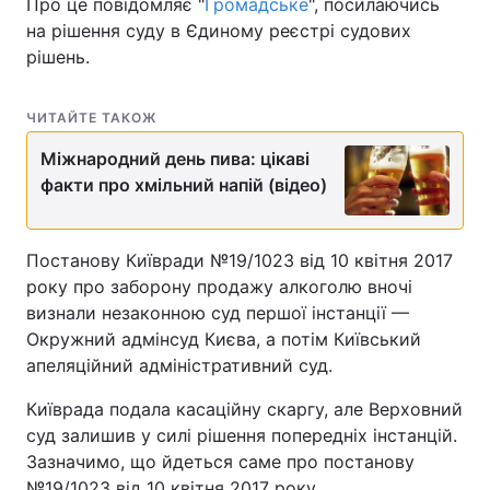
Про це повідомляє "
Громадське
", посилаючись
на рішення суду в Єдиному реєстрі судових
рішень.
ЧИТАЙТЕ ТАКОЖ
Міжнародний день пива: цікаві
факти про хмільний напій (відео)
Постанову Київради №19/1023 від 10 квітня 2017
року про заборону продажу алкоголю вночі
визнали незаконною суд першої інстанції —
Окружний адмінсуд Києва, а потім Київський
апеляційний адміністративний суд.
Київрада подала касаційну скаргу, але Верховний
суд залишив у силі рішення попередніх інстанцій.
Зазначимо, що йдеться саме про постанову
№19/1023 від 10 квітня 2017 року.