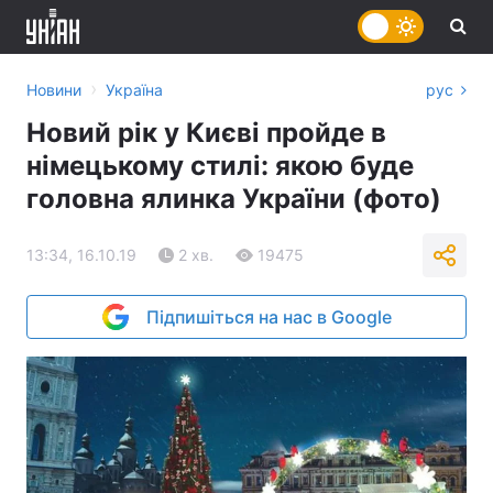
›
Новини
Україна
рус
Новий рік у Києві пройде в
німецькому стилі: якою буде
головна ялинка України (фото)
13:34, 16.10.19
2 хв.
19475
Підпишіться на нас в Google