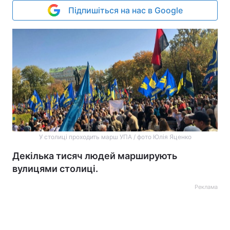
Підпишіться на нас в Google
У столиці проходить марш УПА / фото Юлія Яценко
Декілька тисяч людей марширують
вулицями столиці.
Реклама