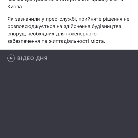
Києва.
Лонгріди
Як зазначили у прес-службі, прийняте рішення не
розповсюджується на здійснення будівництва
Відео з Youtube
Статті
споруд, необхідних для інженерного
забезпечення та життєдіяльності міста.
Інтерв'ю
Думки
Архів
Вакансії
ВІДЕО ДНЯ
Контакти
Послуги