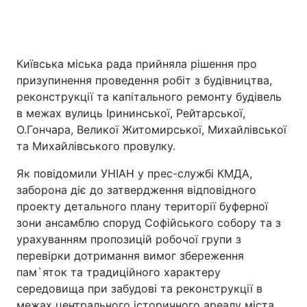
Головна
Війна
Київська міська рада прийняла рішення про
призупинення проведення робіт з будівництва,
Україна
Політика
реконструкції та капітального ремонту будівель
в межах вулиць Ірининської, Рейтарської,
Економіка
Світ
О.Гончара, Великої Житомирської, Михайлівської
та Михайлівського провулку.
Спорт
Наука
Як повідомили УНІАН у прес-службі КМДА,
Техно і зв'язок
Лайт
заборона діє до затвердження відповідного
проекту детального плану території буферної
Зброя
Інциденти
зони ансамблю споруд Софійського собору та з
урахуванням пропозицій робочої групи з
Здоров'я
Туризм
перевірки дотримання вимог збереження
Цікавинки
Погода
пам`яток та традиційного характеру
середовища при забудові та реконструкції в
Екологія
Регіони
межах центрального історичного ареалу міста