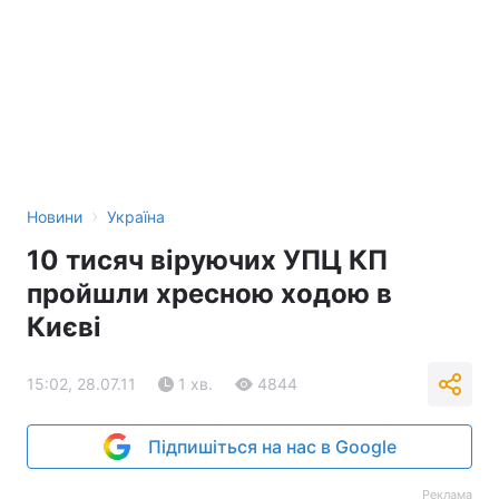
›
Новини
Україна
10 тисяч віруючих УПЦ КП
пройшли хресною ходою в
Києві
15:02, 28.07.11
1 хв.
4844
Підпишіться на нас в Google
Реклама