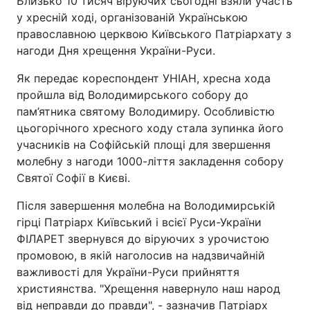
Близько 10 тисяч віруючих сьогодні взяли участь
у хресній ході, організованій Українською
православною церквою Київського Патріархату з
нагоди Дня хрещення України-Руси.
Як передає кореспондент УНІАН, хресна хода
пройшла від Володимирського собору до
пам’ятника святому Володимиру. Особливістю
цьогорічного хресного ходу стала зупинка його
учасників на Софійській площі для звершення
молебну з нагоди 1000-ліття закладення собору
Святої Софії в Києві.
Після завершення молебна на Володимирській
гірці Патріарх Київський і всієї Руси-України
ФІЛАРЕТ звернувся до віруючих з урочистою
промовою, в якій наголосив на надзвичайній
важливості для України-Руси прийняття
християнства. "Хрещення навернуло наш народ
від неправди до правди", - зазначив Патріарх