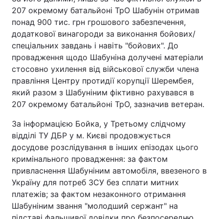
207 окремому батальйоні ТрО Шабунін отримав
Тема оформлення
понад 900 тис. грн грошового забезпечення,
додаткової винагороди за виконання бойових/
спеціальних завдань і навіть "бойових". До
провадження щодо Шабуніна долучені матеріали
стосовно ухилення від військової служби члена
правління Центру протидії корупції Шерембея,
який разом з Шабуніним фіктивно рахувався в
207 окремому батальйоні ТрО, зазначив ветеран.
За інформацією Бойка, у Третьому слідчому
відділі ТУ ДБР у м. Києві продовжується
досудове розслідування в інших епізодах цього
кримінального провадження: за фактом
привласнення Шабуніним автомобіля, ввезеного в
Україну для потреб ЗСУ без сплати митних
платежів; за фактом незаконного отримання
Шабуніним звання "молодший сержант" на
підставі фальшивої довідки про безпосередню