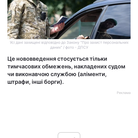
Усі дані захищені відповідно до Закону "Про захист персональних
даних" / фото - ДПСУ
Це нововведення стосується тільки
тимчасових обмежень, накладених судом
чи виконавчою службою (аліменти,
штрафи, інші борги).
Реклама