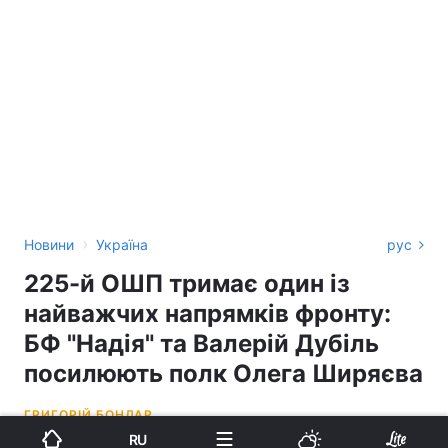
›
Новини
Україна
рус
225-й ОШП тримає один із
найважчих напрямків фронту:
БФ "Надія" та Валерій Дубіль
посилюють полк Олега Ширяєва
ГРИГОРІЙ БОНДАР
RU