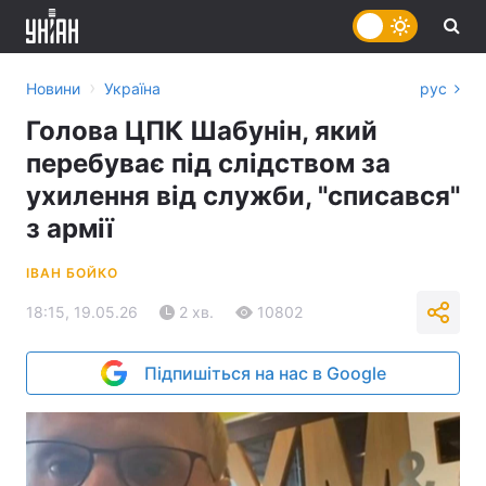
›
Новини
Україна
рус
Голова ЦПК Шабунін, який
перебуває під слідством за
ухилення від служби, "списався"
з армії
ІВАН БОЙКО
18:15, 19.05.26
2 хв.
10802
Підпишіться на нас в Google