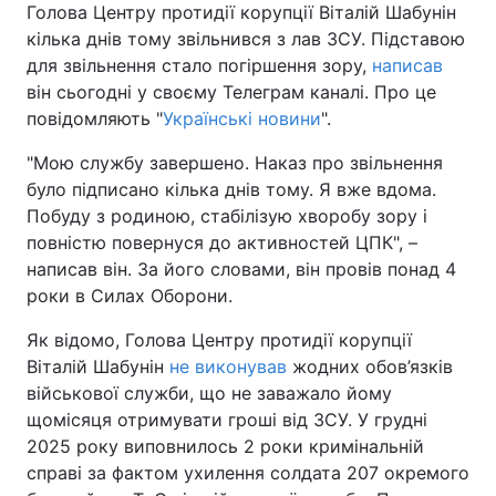
Голова Центру протидії корупції Віталій Шабунін
кілька днів тому звільнився з лав ЗСУ. Підставою
для звільнення стало погіршення зору,
написав
він сьогодні у своєму Телеграм каналі. Про це
Головна
Війна
повідомляють "
Українські новини
".
Україна
Політика
"Мою службу завершено. Наказ про звільнення
було підписано кілька днів тому. Я вже вдома.
Економіка
Світ
Побуду з родиною, стабілізую хворобу зору і
повністю повернуся до активностей ЦПК", –
Спорт
Наука
написав він. За його словами, він провів понад 4
Техно і зв'язок
Лайт
роки в Силах Оборони.
Як відомо, Голова Центру протидії корупції
Зброя
Інциденти
Віталій Шабунін
не виконував
жодних обов’язків
Здоров'я
Туризм
військової служби, що не заважало йому
щомісяця отримувати гроші від ЗСУ. У грудні
Цікавинки
Погода
2025 року виповнилось 2 роки кримінальній
справі за фактом ухилення солдата 207 окремого
Екологія
Регіони