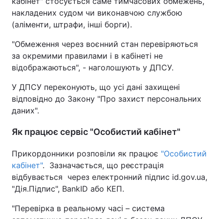
кабінет" стосується саме тимчасових обмежень,
накладених судом чи виконавчою службою
(аліменти, штрафи, інші борги).
"Обмеження через воєнний стан перевіряються
за окремими правилами і в кабінеті не
відображаються", - наголошують у ДПСУ.
У ДПСУ переконують, що усі дані захищені
відповідно до Закону "Про захист персональних
даних".
Як працює сервіс "Особистий кабінет"
Прикордонники розповіли як працює
"Особистий
кабінет"
. Зазначається, що реєстрація
відбувається через електронний підпис id.gov.ua,
"Дія.Підпис", BankID або КЕП.
"Перевірка в реальному часі – система