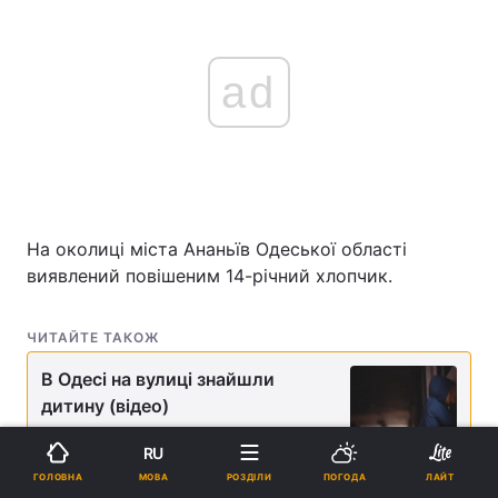
ad
На околиці міста Ананьїв Одеської області
виявлений повішеним 14-річний хлопчик.
ЧИТАЙТЕ ТАКОЖ
В Одесі на вулиці знайшли
дитину (відео)
RU
МОВА
ГОЛОВНА
РОЗДІЛИ
ПОГОДА
ЛАЙТ
Як повідомили в Головному управлінні