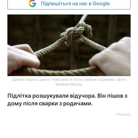
Підпишіться на нас в Google
Дитина пішла з дому і повісилася після сварки з рідними / фото
Mediakritika.by
Підлітка розшукували відучора. Він пішов з
дому після сварки з родичами.
Реклама