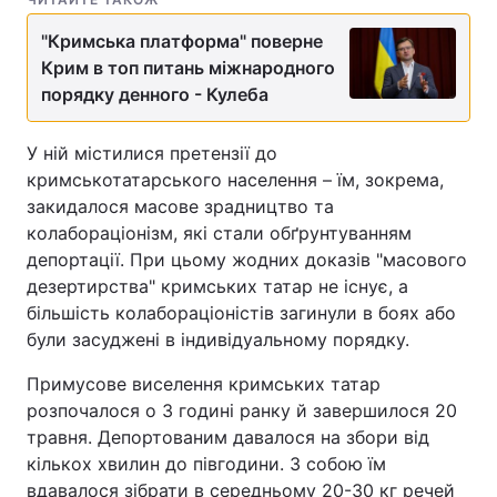
Лонгріди
"Кримська платформа" поверне
Крим в топ питань міжнародного
порядку денного - Кулеба
Відео з Youtube
Статті
У ній містилися претензії до
Інтерв'ю
Думки
кримськотатарського населення – їм, зокрема,
Архів
Вакансії
закидалося масове зрадництво та
колабораціонізм, які стали обґрунтуванням
Контакти
депортації. При цьому жодних доказів "масового
дезертирства" кримських татар не існує, а
Послуги
більшість колабораціоністів загинули в боях або
були засуджені в індивідуальному порядку.
Примусове виселення кримських татар
розпочалося о 3 годині ранку й завершилося 20
травня. Депортованим давалося на збори від
кількох хвилин до півгодини. З собою їм
вдавалося зібрати в середньому 20-30 кг речей