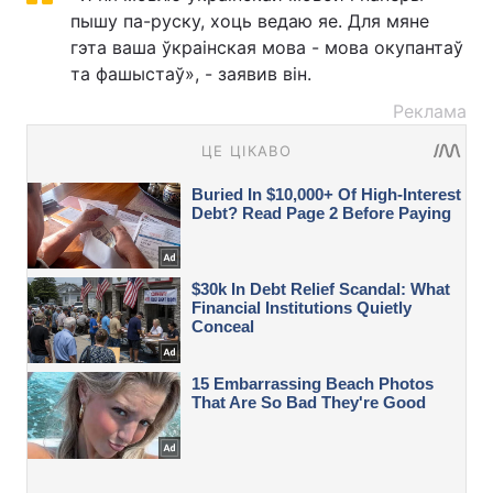
пышу па-руску, хоць ведаю яе. Для мяне
гэта ваша ўкраінская мова - мова окупантаў
та фашыстаў», - заявив він.
Реклама