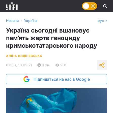
›
Новини
Україна
рус
Україна сьогодні вшановує
пам’ять жертв геноциду
кримськотатарського народу
АЛІНА ВИШНЕВСЬКА
07:00, 18.05.21
3 хв.
931
Підпишіться на нас в Google