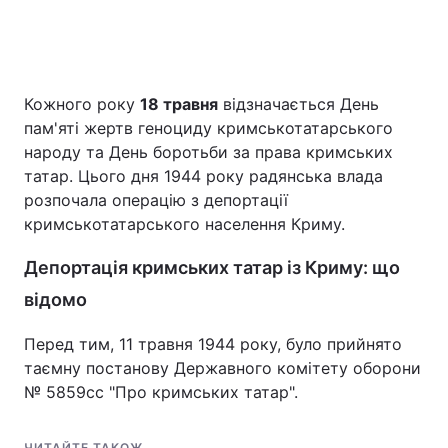
Головна
Війна
Кожного року
18 травня
відзначається День
пам'яті жертв геноциду кримськотатарського
Україна
Політика
народу та День боротьби за права кримських
Економіка
Світ
татар. Цього дня 1944 року радянська влада
розпочала операцію з депортації
Спорт
Наука
кримськотатарського населення Криму.
Техно і зв'язок
Лайт
Депортація кримських татар із Криму: що
відомо
Зброя
Інциденти
Перед тим, 11 травня 1944 року, було прийнято
Здоров'я
Туризм
таємну постанову Державного комітету оборони
№ 5859сс "Про кримських татар".
Цікавинки
Погода
Екологія
Регіони
ЧИТАЙТЕ ТАКОЖ