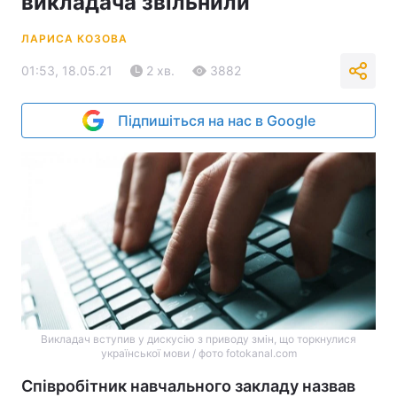
викладача звільнили
ЛАРИСА КОЗОВА
01:53, 18.05.21
2 хв.
3882
Підпишіться на нас в Google
Викладач вступив у дискусію з приводу змін, що торкнулися
української мови / фото fotokanal.com
Співробітник навчального закладу назвав