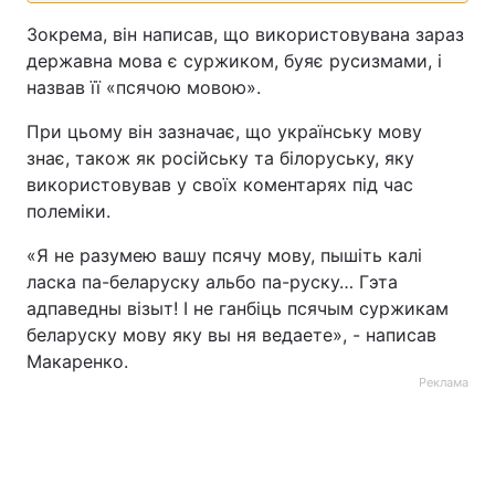
Зокрема, він написав, що використовувана зараз
державна мова є суржиком, буяє русизмами, і
назвав її «псячою мовою».
При цьому він зазначає, що українську мову
знає, також як російську та білоруську, яку
використовував у своїх коментарях під час
полеміки.
«Я не разумею вашу псячу мову, пышіть калі
ласка па-беларуску альбо па-руску… Гэта
адпаведны візыт! І не ганбіць псячым суржикам
беларуску мову яку вы ня ведаете», - написав
Макаренко.
Реклама