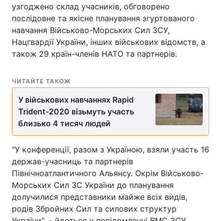
узгоджено склад учасників, обговорено
послідовне та якісне планування згуртованого
навчання Військово-Морських Сил ЗСУ,
Нацгвардії України, інших військових відомств, а
також 29 країн-членів НАТО та партнерів.
ЧИТАЙТЕ ТАКОЖ
У військових навчаннях Rapid
Trident-2020 візьмуть участь
близько 4 тисяч людей
"У конференції, разом з Україною, взяли участь 16
держав-учасниць та партнерів
Північноатлантичного Альянсу. Окрім Військово-
Морських Сил ЗС України до планування
долучилися представники майже всіх видів,
родів Збройних Сил та силових структур
України", – йдеться у повідомленні ВМС ЗСУ.