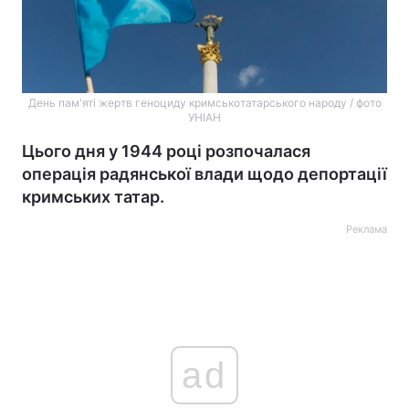
День пам'яті жертв геноциду кримськотатарського народу / фото
УНІАН
Цього дня у 1944 році розпочалася
операція радянської влади щодо депортації
кримських татар.
Реклама
ad