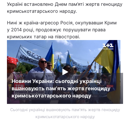
Україні встановлено Днем пам’яті жертв геноциду
кримськотатарського народу.
Нині ж країна-агресор Росія, окупувавши Крим
у 2014 році, продовжує порушувати права
кримських татар на півострові.
Новини України: сьогодні українці
вшановують пам'ять жертв геноциду
кримськотатарського народу
Сьогодні українці вшановують пам'ять жертв геноциду
кримськотатарського народу