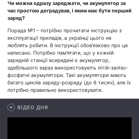
Чи можна одразу заряджати, чи акумулятор за
час простою деградував, і яким має бути перший
Лонгріди
заряд
?
Відео з Youtube
Статті
Порада №1 – потрібно прочитати інструкцію з
експлуатації приладів, а українці цього не
Інтерв'ю
Думки
люблять робити. В інструкції обов’язково про це
написано. Потрібно пам’ятати, що у кожній
Архів
Вакансії
зарядній станції всередині є акумулятор,
здебільшого зараз використовують літій-залізо-
Контакти
фосфатні акумулятори. Такі акумулятори мають
багато циклів заряду-розряду (до 6 тисяч), але їх
Послуги
потрібно правильно використовувати.
ВІДЕО ДНЯ