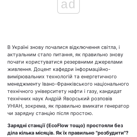
ad
Головна
Війна
Україна
Політика
В Україні знову почалися відключення світла, і
Економіка
Світ
актуальним стало питання, як правильно знову
почати користуватися резервними джерелами
Спорт
Наука
живлення. Доцент кафедри інформаційно-
вимірювальних технологій та енергетичного
Техно і зв'язок
Лайт
менеджменту Івано-Франківського національного
технічного університету нафти і газу, кандидат
Зброя
Інциденти
технічних наук Андрій Яворський розповів
УНІАН, зокрема, як правильно вмикати генератор
Здоров'я
Туризм
чи зарядну станцію після простою.
Цікавинки
Погода
Зарядні станції (EcoFlow тощо) простояли без
діла кілька місяців. Як їх правильно "розбудити"?
Екологія
Регіони