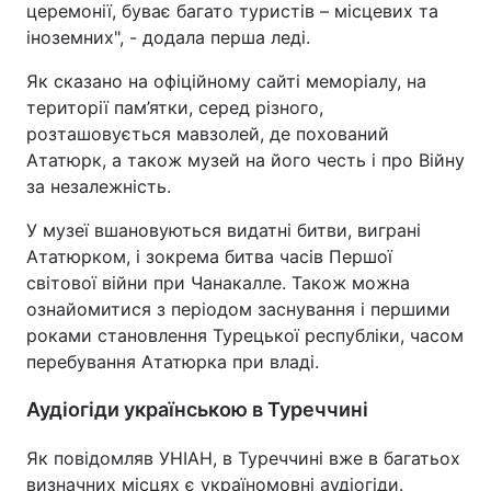
церемонії, буває багато туристів – місцевих та
іноземних", - додала перша леді.
Як сказано на офіційному сайті меморіалу, на
території пам’ятки, серед різного,
розташовується мавзолей, де похований
Ататюрк, а також музей на його честь і про Війну
за незалежність.
У музеї вшановуються видатні битви, виграні
Ататюрком, і зокрема битва часів Першої
світової війни при Чанакалле. Також можна
ознайомитися з періодом заснування і першими
роками становлення Турецької республіки, часом
перебування Ататюрка при владі.
Аудіогіди українською в Туреччині
Як повідомляв УНІАН, в Туреччині вже в багатьох
визначних місцях є україномовні аудіогіди.