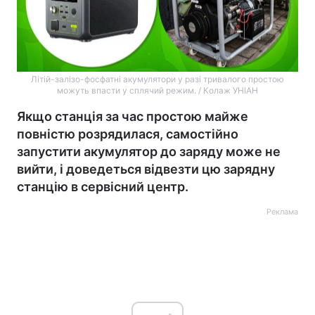
Літій-залізо-фосфатні акумулятори у разі тривалого простою
можуть впасти у сплячий режим. / Колаж УНІАН
Якщо станція за час простою майже
повністю розрядилася, самостійно
запустити акумулятор до заряду може не
вийти, і доведеться відвезти цю зарядну
станцію в сервісний центр.
Реклама