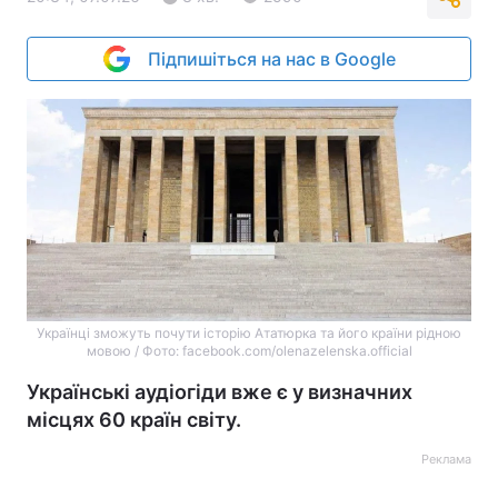
Підпишіться на нас в Google
Українці зможуть почути історію Ататюрка та його країни рідною
мовою / Фото: facebook.com/olenazelenska.official
Українські аудіогіди вже є у визначних
місцях 60 країн світу.
Реклама