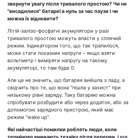
звернути увагу після тривалого простою? Чи не
"висадилися" батареї в нуль за час паузи і чи
можна їх відновити?
Літій-залізо-фосфатні акумулятори у разі
тривалого простою можуть впасти у сплячий
режим. Індикатором того, що так трапилося,
може стати показник напруги – якщо взяти
вольтметр і виміряти напругу на такому
акумуляторі, то там буде 0.
Але це не значить, що батарея вийшла з ладу, а
свідчить про те, що вона "пішла у захист" при
низькому рівні заряду. Таку батарею можна
спробувати розбудити або через додаток, або за
допомогою зарядного пристрою, який має
режим "wake up".
Які найчастіші помилки роблять люди, коли
терміново вмикають техніку після перерви, і що