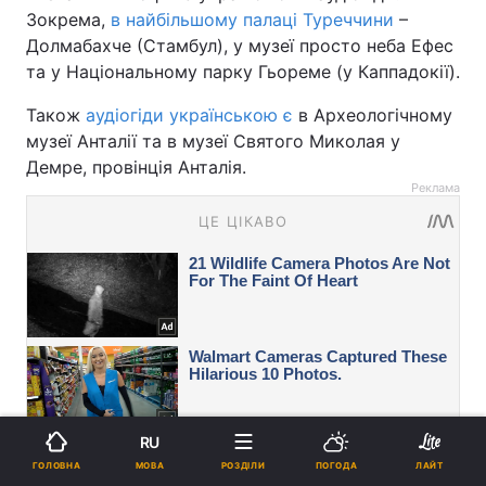
Зокрема,
в найбільшому палаці Туреччини
–
Долмабахче (Стамбул), у музеї просто неба Ефес
та у Національному парку Гьореме (у Каппадокії).
Також
аудіогіди українською є
в Археологічному
музеї Анталії та в музеї Святого Миколая у
Демре, провінція Анталія.
Реклама
RU
МОВА
ГОЛОВНА
РОЗДІЛИ
ПОГОДА
ЛАЙТ