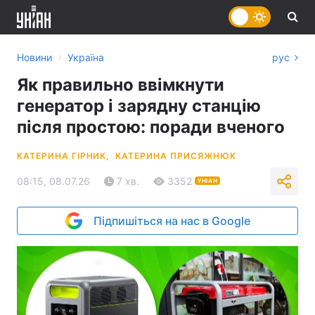
›
Новини
Україна
рус
Як правильно ввімкнути
генератор і зарядну станцію
після простою: поради вченого
КАТЕРИНА ГІРНИК,
КАТЕРИНА ПРИСЯЖНЮК
08:15, 08.07.26
7 хв.
3352
УНІАН
Підпишіться на нас в Google