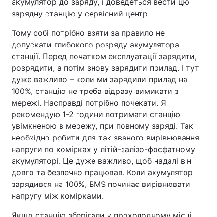
акумулятор до заряду, і доведеться вести цю
зарядну станцію у сервісний центр.
Тому собі потрібно взяти за правило не
допускати глибокого розряду акумулятора
станції. Перед початком експлуатації зарядити,
розрядити, а потім знову зарядити прилад. І тут
дуже важливо – коли ми зарядили прилад на
100%, станцію не треба відразу вимикати з
мережі. Насправді потрібно почекати. Я
рекомендую 1-2 години потримати станцію
увімкненою в мережу, при повному заряді. Так
необхідно робити для так званого вирівнювання
напруги по комірках у літій-залізо-фосфатному
акумуляторі. Це дуже важливо, щоб надалі він
довго та безпечно працював. Коли акумулятор
зарядився на 100%, BMS починає вирівнювати
напругу між комірками.
Якщо станцію зберігали у прохолодному місці,