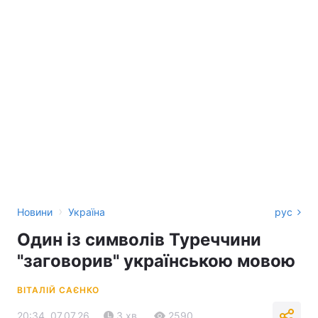
›
Новини
Україна
рус
Один із символів Туреччини
"заговорив" українською мовою
ВІТАЛІЙ САЄНКО
20:34, 07.07.26
3 хв.
2590