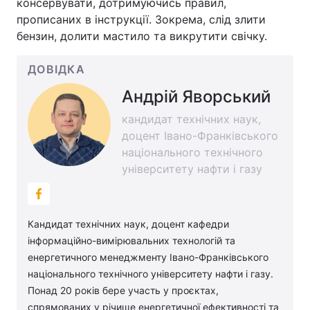
консервувати, дотримуючись правил,
прописаних в інструкції. Зокрема, слід злити
бензин, долити мастило та викрутити свічку.
ДОВІДКА
Андрій Яворський
кандидат технічних наук,
доцент Івано-Франківського
національного технічного
університету нафти і газу
Кандидат технічних наук, доцент кафедри
інформаційно-вимірювальних технологій та
енергетичного менеджменту Івано-Франківського
національного технічного університету нафти і газу.
Понад 20 років бере участь у проєктах,
спрямованих у річище енергетичної ефективності та