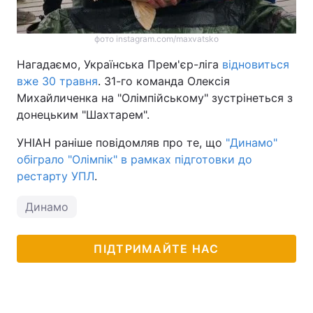
фото instagram.com/maxvatsko
Нагадаємо, Українська Прем'єр-ліга
відновиться
вже 30 травня
. 31-го команда Олексія
Михайличенка на "Олімпійському" зустрінеться з
донецьким "Шахтарем".
УНІАН раніше повідомляв про те, що
"Динамо"
обіграло "Олімпік" в рамках підготовки до
рестарту УПЛ
.
Динамо
ПІДТРИМАЙТЕ НАС