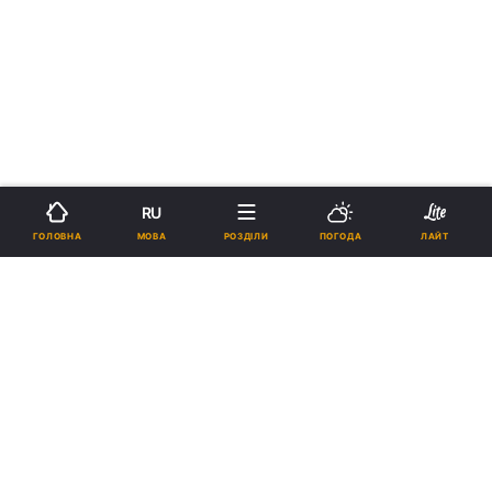
RU
МОВА
ГОЛОВНА
РОЗДІЛИ
ПОГОДА
ЛАЙТ
›
›
Новини
Спорт
Футбол
рус
Футбольні матчі в Іспанії будуть
зупиняти в пам'ять про жертв
коронавірусу
11:45, 28.05.20
1 хв.
617