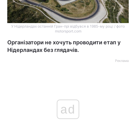
У Нідерландах останній Гран-прі відбувся в 1985-му році / фото
motorsport.com
Організатори не хочуть проводити етап у
Нідерландах без глядачів.
Реклама
ad