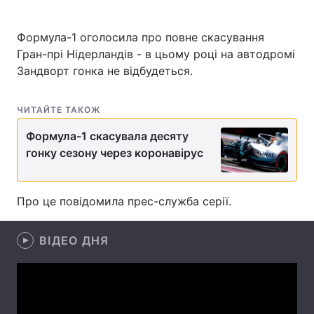
Формула-1 оголосила про повне скасування
Гран-прі Нідерландів - в цьому році на автодромі
Головна
Війна
Зандворт гонка не відбудеться.
Україна
Політика
ЧИТАЙТЕ ТАКОЖ
Економіка
Світ
Формула-1 скасувала десяту
гонку сезону через коронавірус
Спорт
Наука
Техно і зв'язок
Лайт
Про це повідомила прес-служба серії.
Зброя
Інциденти
ВІДЕО ДНЯ
Здоров'я
Туризм
Цікавинки
Погода
Екологія
Регіони