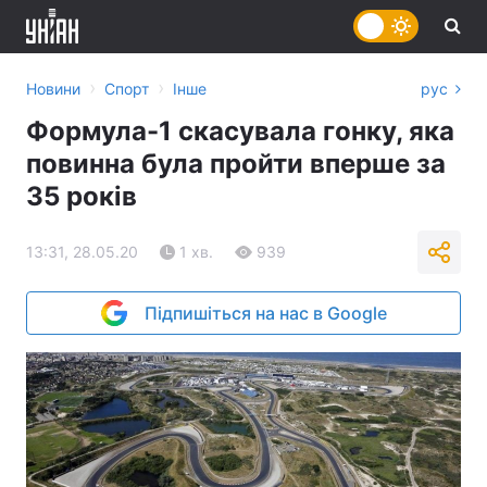
›
›
Новини
Спорт
Інше
рус
Формула-1 скасувала гонку, яка
повинна була пройти вперше за
35 років
13:31, 28.05.20
1 хв.
939
Підпишіться на нас в Google