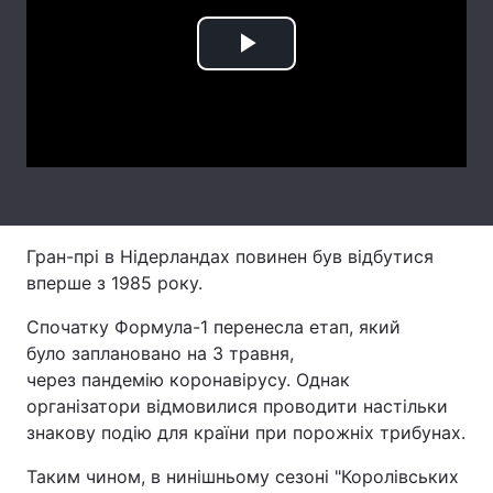
Лонгріди
Play
Відео з Youtube
Статті
Video
Інтерв'ю
Думки
Архів
Вакансії
Контакти
Гран-прі в Нідерландах повинен був відбутися
вперше з 1985 року.
Послуги
Спочатку Формула-1 перенесла етап, який
було заплановано на 3 травня,
через пандемію коронавірусу. Однак
організатори відмовилися проводити настільки
знакову подію для країни при порожніх трибунах.
Таким чином, в нинішньому сезоні "Королівських