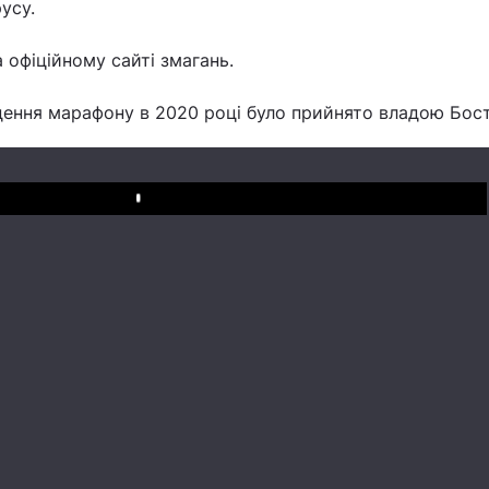
усу.
 офіційному сайті змагань.
дення марафону в 2020 році було прийнято владою Бос
Play