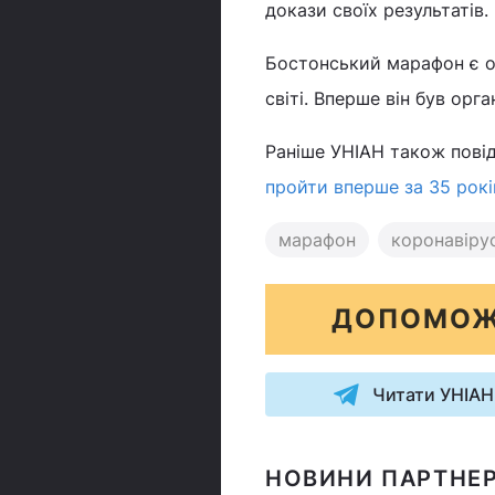
докази своїх результатів.
Бостонський марафон є о
світі. Вперше він був орг
Раніше УНІАН також пові
пройти вперше за 35 рокі
марафон
коронавіру
ДОПОМОЖ
Читати УНІАН
НОВИНИ ПАРТНЕР