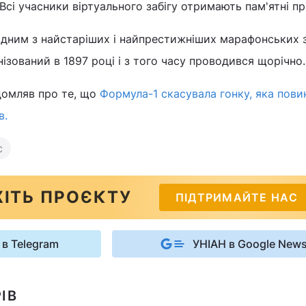
 Всі учасники віртуального забігу отримають пам'ятні пр
дним з найстаріших і найпрестижніших марафонських за
анізований в 1897 році і з того часу проводився щорічно.
домляв про те, що
Формула-1 скасувала гонку, яка пови
в.
с
ІТЬ ПРОЄКТУ
ПІДТРИМАЙТЕ НАС
 в Telegram
УНІАН в Google New
ІВ