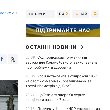
русском
RU
+29
ПОСЛУГИ
и
ПІДТРИМАЙТЕ НАС
ОСТАННІ НОВИНИ
20:39
Суд продовжив тримання під
вартою для Коломойського, захист заявив
про проблеми зі здоров'ям
20:35
Росія встановила антидронові сітки
на своїх субмаринах, розташованих за
тисячі кілометрів від України
20:22
Що їсти для здоров’я серця:
кардіологи назвали 7 каш
20:18
Льотчик-утікач з КНДР уперше сів за