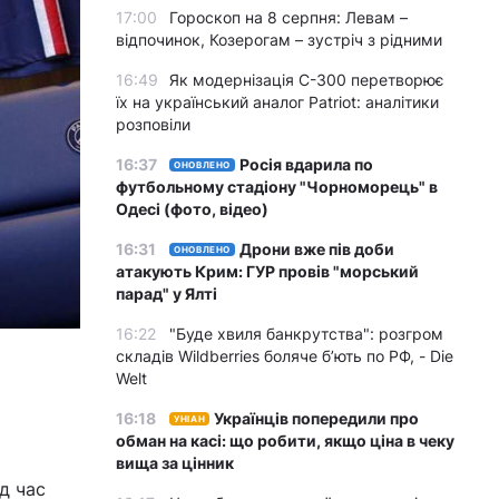
17:00
Гороскоп на 8 серпня: Левам –
відпочинок, Козерогам – зустріч з рідними
16:49
Як модернізація С-300 перетворює
їх на український аналог Patriot: аналітики
розповіли
16:37
Росія вдарила по
ОНОВЛЕНО
футбольному стадіону "Чорноморець" в
Одесі (фото, відео)
16:31
Дрони вже пів доби
ОНОВЛЕНО
атакують Крим: ГУР провів "морський
парад" у Ялті
16:22
"Буде хвиля банкрутства": розгром
складів Wildberries боляче бʼють по РФ, - Die
Welt
16:18
Українців попередили про
УНІАН
обман на касі: що робити, якщо ціна в чеку
вища за цінник
д час