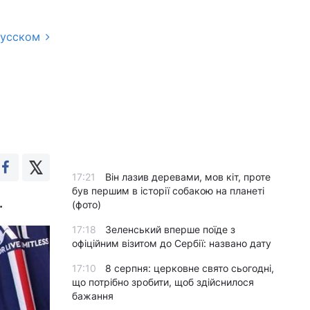
русском
17:21
Він лазив деревами, мов кіт, проте
був першим в історії собакою на планеті
.
(фото)
17:18
Зеленський вперше поїде з
офіційним візитом до Сербії: названо дату
17:10
8 серпня: церковне свято сьогодні,
що потрібно зробити, щоб здійснилося
бажання