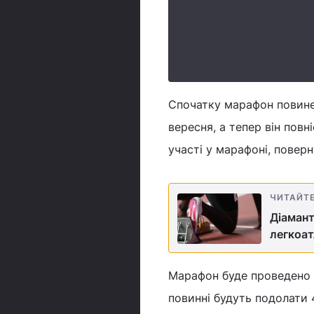
Спочатку марафон повинен
вересня, а тепер він пов
участі у марафоні, поверн
ЧИТАЙТ
Діамант
легкоат
Марафон буде проведено у
повинні будуть подолати 