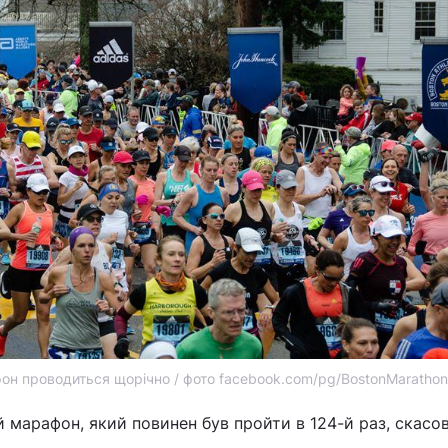
он проводиться щорічно / фото facebook.com/pg/BostonMarathon
 марафон, який повинен був пройти в 124-й раз, скасо