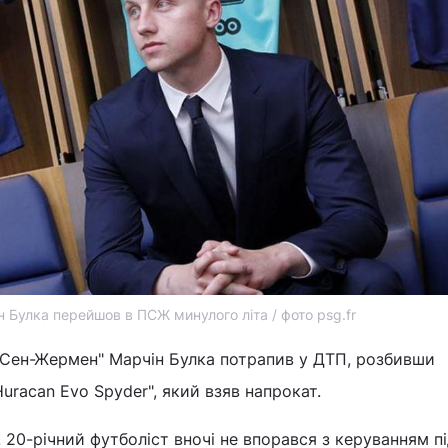
н Булка перейшов в ПСЖ минулого літа / фото psg.fr
і Сен-Жермен" Марчін Булка потрапив у ДТП, розбивши
uracan Evo Spyder", який взяв напрокат.
 20-річний футболіст вночі не впорався з керуванням пі