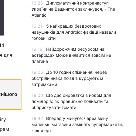
19:23
Дипломатичний контранаступ
України на Вашингтон захлинувся, - The
Atlantic
19:21
5 найкращих бездротових
навушників для Android: фахівці назвали
головні хіти
14
19:19
Найдорожчим ресурсом на
я для
астероїдах може виявитися зовсім не
платина
19:06
До 10 годин спізнення: через
обстріли низка поїздів курсують із
затримками
жнішого
19:00
Що дає сироватка з йодом для
помідорів: як правильно поливати та
обприскувати томати
18:42
Вперед у минуле: через війну
ігу
маленькі магазини замінять супермаркети,
орам
- експерт