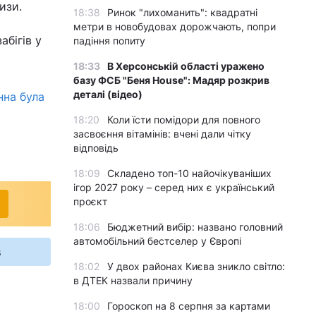
изи.
18:38
Ринок "лихоманить": квадратні
метри в новобудовах дорожчають, попри
бігів у
падіння попиту
18:33
В Херсонській області уражено
базу ФСБ "Беня House": Мадяр розкрив
деталі (відео)
нна була
18:20
Коли їсти помідори для повного
засвоєння вітамінів: вчені дали чітку
відповідь
18:09
Складено топ-10 найочікуваніших
ігор 2027 року – серед них є український
проєкт
18:06
Бюджетний вибір: названо головний
автомобільний бестселер у Європі
s
18:02
У двох районах Києва зникло світло:
в ДТЕК назвали причину
18:00
Гороскоп на 8 серпня за картами