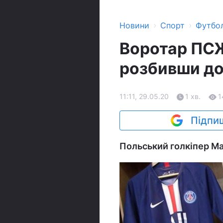
›
›
Новини
Спорт
Футбо
Воротар ПСЖ
розбивши до
11:11, 29.05.20
1 хв.
1
Підпиш
Польський голкіпер Мар