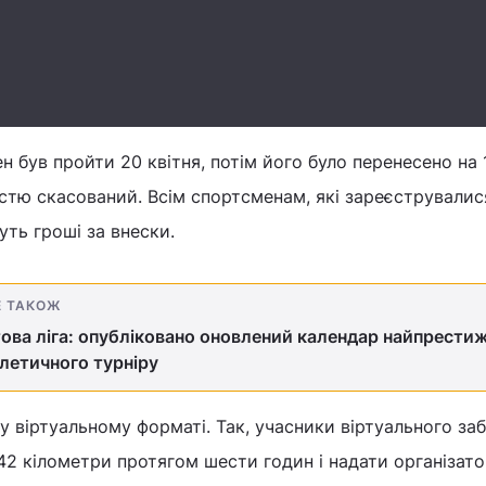
 був пройти 20 квітня, потім його було перенесено на 
ністю скасований. Всім спортсменам, які зареєструвалис
уть гроші за внески.
Е ТАКОЖ
ова ліга: опубліковано оновлений календар найпрести
летичного турніру
 віртуальному форматі. Так, учасники віртуального заб
42 кілометри протягом шести годин і надати організат