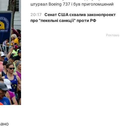
штурвал Boeing 737 і був приголомшений
20:17
Сенат США схвалив законопроект
про "пекельні санкції" проти РФ
Реклама
вано