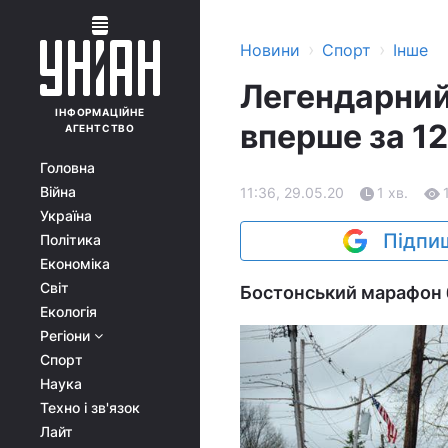
›
›
Новини
Спорт
Інше
Легендарний
ІНФОРМАЦІЙНЕ
вперше за 1
АГЕНТСТВО
Головна
Війна
11:36, 29.05.20
1 хв.
Україна
Підпиш
Політика
Економіка
Світ
Бостонський марафон 
Екологія
Регіони
Спорт
Наука
Техно і зв'язок
Лайт