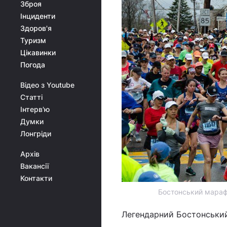
Зброя
Інциденти
Здоров'я
Туризм
Цікавинки
Погода
Відео з Youtube
Статті
Інтерв'ю
Думки
Лонгріди
Архів
Вакансії
Контакти
Бостонський мараф
Легендарний Бостонський