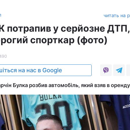
л
читать на 
 потрапив у серйозне ДТП,
рогий спорткар (фото)
490
іться на нас в Google
чін Булка розбив автомобіль, який взяв в оренду