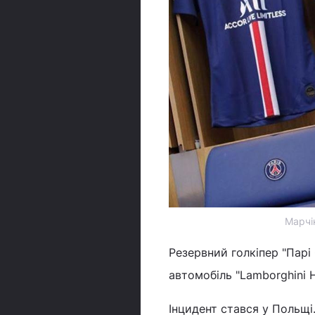
Марчі
Резервний голкіпер "Пар
автомобіль "Lamborghini H
Інцидент стався у Польщі.