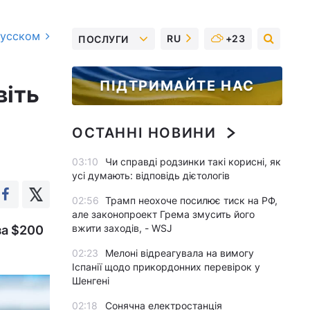
русском
RU
+23
ПОСЛУГИ
ПІДТРИМАЙТЕ НАС
віть
ОСТАННІ НОВИНИ
03:10
Чи справді родзинки такі корисні, як
усі думають: відповідь дієтологів
02:56
Трамп неохоче посилює тиск на РФ,
але законопроект Грема змусить його
вжити заходів, - WSJ
за $200
02:23
Мелоні відреагувала на вимогу
Іспанії щодо прикордонних перевірок у
Шенгені
02:18
Сонячна електростанція