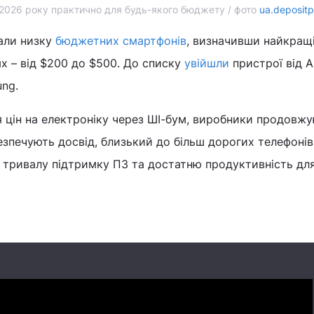
2026 року практично для будь-якого бюджету / фото
ua.deposit
али низку
бюджетних смартфонів
, визначивши найкращ
ях – від $200 до $500. До списку
увійшли
пристрої від A
ung.
 цін на електроніку через ШІ-бум, виробники продовж
безпечують досвід, близький до більш дорогих телефонів
, тривалу підтримку ПЗ та достатню продуктивність дл