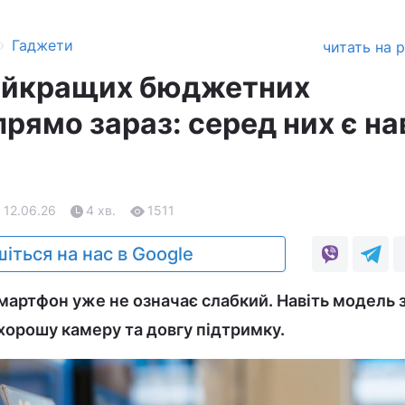
›
Гаджети
читать на 
найкращих бюджетних
рямо зараз: серед них є на
 12.06.26
4 хв.
1511
іться на нас в Google
мартфон уже не означає слабкий. Навіть модель 
хорошу камеру та довгу підтримку.