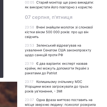
00:05
Старий монітор ще рано викидати:
як використати його повторно з користю
07 серпня, п'ятниця
23:58
Вчені знайшли молоток зі слонової
кістки віком 500 000 років: про що він
свідчить
23:53
Зеленський відреагував на
ухвалення Сенатом США законопроєкту
щодо санкцій проти РФ
23:19
Є два варіанти: експерт назвав
країни, які можуть допомогти Україні з
ракетами до Patriot
23:17
Колишньому очільнику МЗС
Угорщини може загрожувати до трьох
років ув'язнення, - ЗМІ
23:07
Одна фраза миттєво поставить на
місце зверхню людину: психолог розкрила