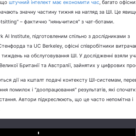
, що
штучний інтелект має економити час
, багато офісни
трачають значну частину тижня на нагляд за ШІ. Це явищ
sitting" – фактично "няньчитися" з чат-ботами.
 AI Institute, підготовленим спільно з дослідниками з
Стенфорда та UC Berkeley, офісні співробітники витрача
 тиждень на обслуговування ШІ. У дослідженні взяли уч
Великої Британії та Австралії, зайнятих у цифрових про
ються дії на кшталт подачі контексту ШІ-системам, пере
ення помилок і "доопрацювання" результатів, які спочат
тання. Автори підкреслюють, що це часто непомітна і
.
Play