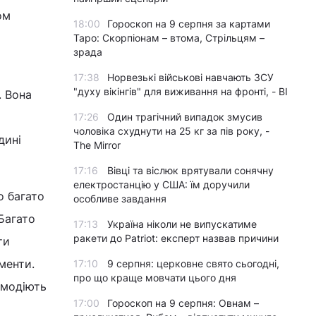
ом
18:00
Гороскоп на 9 серпня за картами
Таро: Скорпіонам – втома, Стрільцям –
зрада
17:38
Норвезькі військові навчають ЗСУ
"духу вікінгів" для виживання на фронті, - BI
. Вона
17:26
Один трагічний випадок змусив
чоловіка схуднути на 25 кг за пів року, -
дині
The Mirror
17:16
Вівці та віслюк врятували сонячну
електростанцію у США: їм доручили
о багато
особливе завдання
Багато
17:13
Україна ніколи не випускатиме
ракети до Patriot: експерт назвав причини
ти
менти.
17:10
9 серпня: церковне свято сьогодні,
про що краще мовчати цього дня
ємодіють
17:00
Гороскоп на 9 серпня: Овнам –