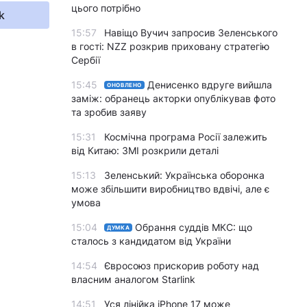
цього потрібно
k
15:57
Навіщо Вучич запросив Зеленського
в гості: NZZ розкрив приховану стратегію
Сербії
15:45
Денисенко вдруге вийшла
ОНОВЛЕНО
заміж: обранець акторки опублікував фото
та зробив заяву
15:31
Космічна програма Росії залежить
від Китаю: ЗМІ розкрили деталі
15:13
Зеленський: Українська оборонка
може збільшити виробництво вдвічі, але є
умова
15:04
Обрання суддів МКС: що
ДУМКА
сталось з кандидатом від України
14:54
Євросоюз прискорив роботу над
власним аналогом Starlink
14:51
Уся лінійка iPhone 17 може