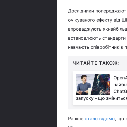
Дослідники попереджають
очікуваного ефекту від ШІ
впроваджують якнайбільше
встановлюють стандарти я
навчають співробітників 
ЧИТАЙТЕ ТАКОЖ:
OpenA
найбі
ChatG
запуску – що змінитьс
Раніше
стало відомо
, що 