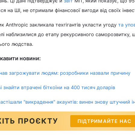
ань. Ці дані підтверджує й
звіт
MIT, який показує, що 9
ся на ШІ, не отримали фінансової вигоди від своїх інвес
к Anthropic закликала техгігантів укласти угоду
та упо
делі наблизилися до етапу рекурсивного саморозвитку,
ього людства.
кавити новини:
чав загрожувати людям: розробники назвали причину
і знайти втрачені біткоїни на 400 тисяч доларів
частішали "викрадення" акаунтів: винен знову штучний і
ІТЬ ПРОЄКТУ
ПІДТРИМАЙТЕ НАС