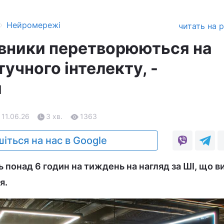
›
Нейромережі
читать на 
івники перетворюються на
тучного інтелекту, -
я
 11.06.26
3 хв.
1363
іться на нас в Google
 понад 6 годин на тиждень на нагляд за ШІ, що в
я.