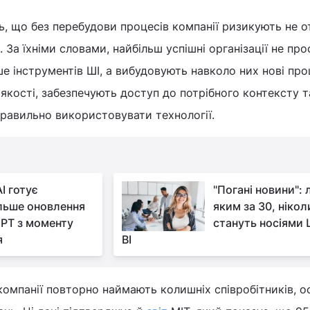
, що без перебудови процесів компанії ризикують не 
. За їхніми словами, найбільш успішні організації не про
 інструментів ШІ, а вибудовують навколо них нові про
кості, забезпечують доступ до потрібного контексту т
правильно використовувати технології.
I готує
"Погані новини": 
льше оновлення
яким за 30, нікол
PT з моменту
стануть носіями Ш
я
BI
компанії повторно наймають колишніх співробітників, о