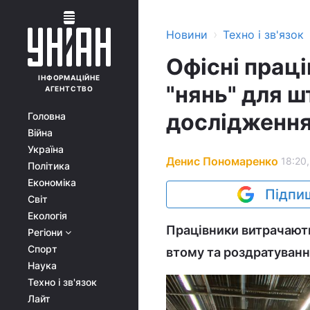
›
Новини
Техно і зв'язок
Офісні прац
ІНФОРМАЦІЙНЕ
"нянь" для ш
АГЕНТСТВО
дослідженн
Головна
Війна
Україна
Денис Пономаренко
18:20,
Політика
Економіка
Підпиш
Світ
Екологія
Працівники витрачають
Регіони
Спорт
втому та роздратуванн
Наука
Техно і зв'язок
Лайт