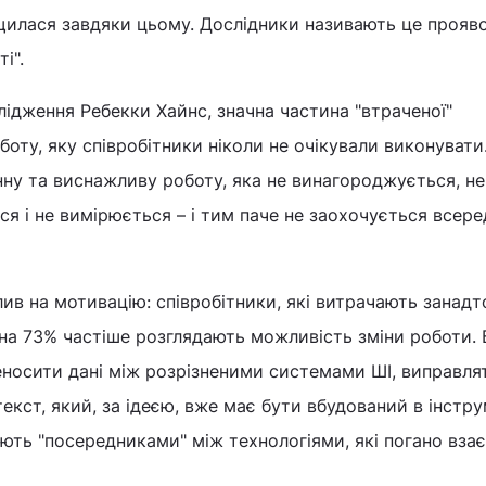
ащилася завдяки цьому. Дослідники називають це прояв
і".
лідження Ребекки Хайнс, значна частина "втраченої"
боту, яку співробітники ніколи не очікували виконувати
нну та виснажливу роботу, яка не винагороджується, не
ся і не вимірюється – і тим паче не заохочується всере
ив на мотивацію: співробітники, які витрачають занадт
, на 73% частіше розглядають можливість зміни роботи. 
носити дані між розрізненими системами ШІ, виправля
екст, який, за ідеєю, вже має бути вбудований в інстру
ють "посередниками" між технологіями, які погано вза