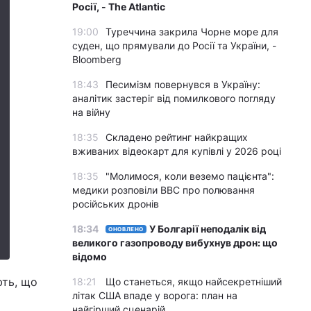
Росії, - The Atlantic
19:00
Туреччина закрила Чорне море для
суден, що прямували до Росії та України, -
Bloomberg
18:43
Песимізм повернувся в Україну:
аналітик застеріг від помилкового погляду
на війну
18:35
Складено рейтинг найкращих
вживаних відеокарт для купівлі у 2026 році
18:35
"Молимося, коли веземо пацієнта":
медики розповіли BBC про полювання
російських дронів
18:34
У Болгарії неподалік від
ОНОВЛЕНО
великого газопроводу вибухнув дрон: що
відомо
ють, що
18:21
Що станеться, якщо найсекретніший
літак США впаде у ворога: план на
найгірший сценарій