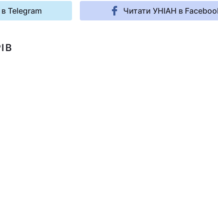
 в Telegram
Читати УНІАН в Faceboo
ІВ