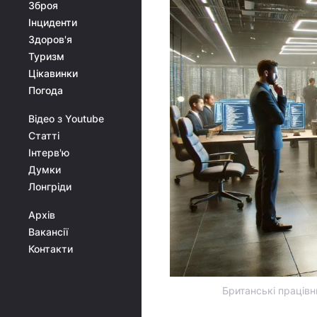
Зброя
Інциденти
Здоров'я
Туризм
Цікавинки
Погода
Відео з Youtube
Статті
Інтерв'ю
Думки
Лонгріди
Архів
Вакансії
Контакти
Британські працівн