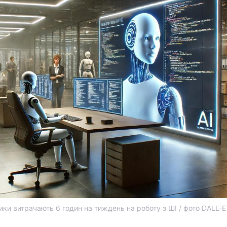
ики витрачають 6 годин на тиждень на роботу з ШІ / фото DALL-E