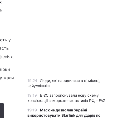
х
е
ють у
асть
фесіях.
вірки
ку мали
19:24
Люди, які народилися в ці місяці,
найуспішніші
19:19
В ЄС запропонували нову схему
конфіскації заморожених активів РФ, - FAZ
19:19
Маск не дозволив Україні
використовувати Starlink для ударів по