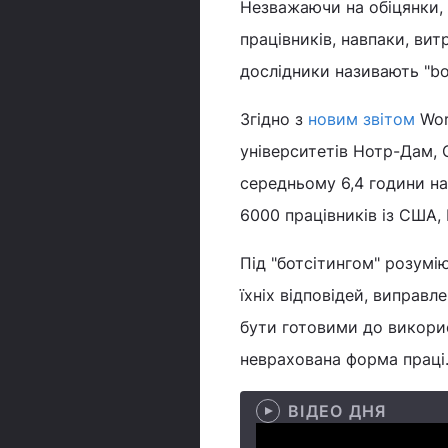
Незважаючи на обіцянки
працівників, навпаки, ви
дослідники називають "bot
Згідно з
новим звітом
Work
університетів Нотр-Дам, 
середньому 6,4 години на
6000 працівників із США, 
Під "ботсітингом" розумі
їхніх відповідей, виправл
бути готовими до викорис
неврахована форма праці
ВІДЕО ДНЯ