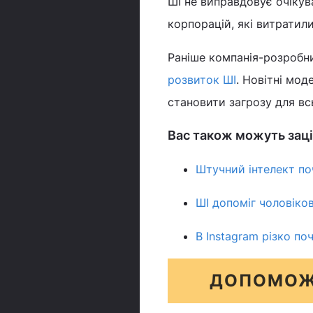
ШІ не виправдовує очікув
корпорацій, які витратили
Раніше компанія-розробни
розвиток ШІ
. Новітні мо
становити загрозу для вс
Вас також можуть заці
Штучний інтелект по
ШІ допоміг чоловіков
В Instagram різко по
ДОПОМОЖ