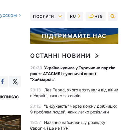
русском
RU
+19
ПОСЛУГИ
ПІДТРИМАЙТЕ НАС
ОСТАННІ НОВИНИ
20:30
Україна купила у Туреччини партію
ракет ATACMS і гусеничні версії
"Хаймарсів"
20:13
Лев Тарас, якого врятували від війни
в Україні, тяжко захворів
икликає
20:12
"Вибухають" через кожну дрібницю:
9 проблем людей, яких легко розізлити
19:57
Названо найсильнішу розвідку
Європи, і це не ГУР