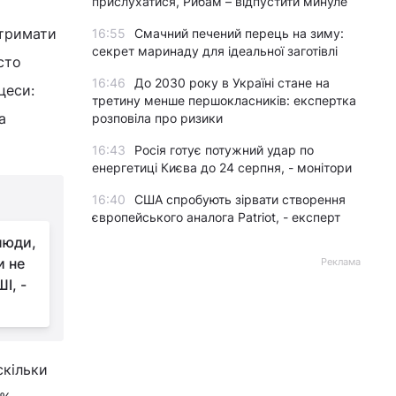
прислухатися, Рибам – відпустити минуле
отримати
16:55
Смачний печений перець на зиму:
секрет маринаду для ідеальної заготівлі
сто
16:46
До 2030 року в Україні стане на
цеси:
третину менше першокласників: експертка
а
розповіла про ризики
16:43
Росія готує потужний удар по
енергетиці Києва до 24 серпня, - монітори
16:40
США спробують зірвати створення
європейського аналога Patriot, - експерт
люди,
и не
Реклама
І, -
скільки