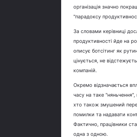
організація значно покр
"парадоксу продуктивност
За словами керівниці дос
продуктивності йде на ро
описує ботсітинг як рути
цінується, не відстежуєть
компаній.
Окремо відзначається впл
часу на таке "няньчення"
хто також змушений пере
помилки та надавати конт
Фактично, працівники ста
одна з одною.