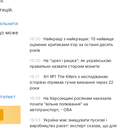
5%
тицій.
вільнити
 що може
16:30
Найкращі з найкращих: 10 найвище
оцінених критиками ігор за останні десять
років
16:30
Не "орел і решка": як українською
правильно назвати сторони монети
16:11
Хіт №1 The Killers з несподіваною
історією отримав гучне визнання через 22
роки
нтелект
16:09
На Херсонщині росіянам наказали
почати "вільне полювання" на
автотранспорт, - ОВА
16:03
Україна має знищувати пускові і
виробництво ракет: експерт сказав, що для